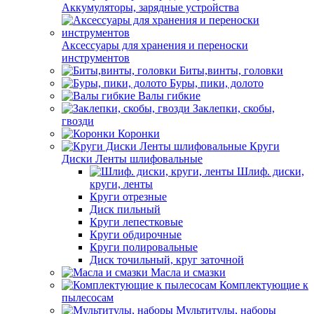
Аккумуляторы, зарядные устройства
Аксессуары для хранения и переноски
инструментов
Биты,винты, головки
Буры, пики, долото
Валы гибкие
Заклепки, скобы,
гвозди
Коронки
Круги
Диски Ленты шлифовальные
Шлиф. диски,
круги, ленты
Круги отрезные
Диск пильный
Круги лепестковые
Круги обдирочные
Круги полировальные
Диск точильный, круг заточной
Масла и смазки
Комплектующие к
пылесосам
Мультитулы, наборы