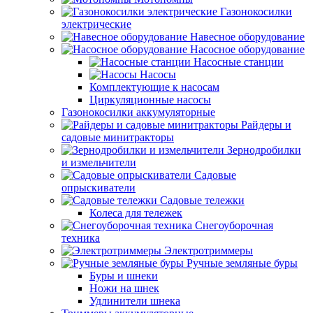
Газонокосилки
электрические
Навесное оборудование
Насосное оборудование
Насосные станции
Насосы
Комплектующие к насосам
Циркуляционные насосы
Газонокосилки аккумуляторные
Райдеры и
садовые минитракторы
Зернодробилки
и измельчители
Садовые
опрыскиватели
Садовые тележки
Колеса для тележек
Снегоуборочная
техника
Электротриммеры
Ручные земляные буры
Буры и шнеки
Ножи на шнек
Удлинители шнека