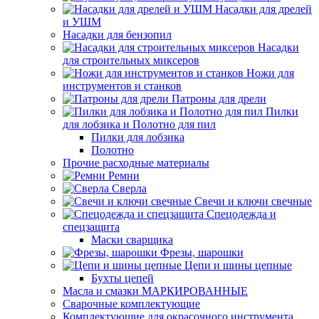
Насадки для дрелей
и УШМ
Насадки для бензопил
Насадки
для строительных миксеров
Ножи для
инструментов и станков
Патроны для дрели
Пилки
для лобзика и Полотно для пил
Пилки для лобзика
Полотно
Прочие расходные материалы
Ремни
Сверла
Свечи и ключи свечные
Спецодежда и
спецзащита
Маски сварщика
Фрезы, шарошки
Цепи и шины цепные
Бухты цепей
Масла и смазки МАРКИРОВАННЫЕ
Сварочные комплектующие
Комплектующие для окрасочного инструмента