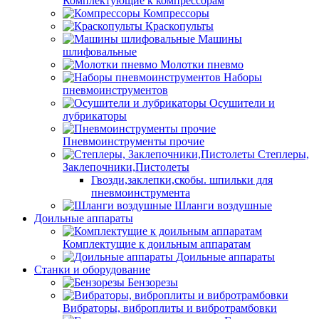
Комплектующие к компрессорам
Компрессоры
Краскопульты
Машины
шлифовальные
Молотки пневмо
Наборы
пневмоинструментов
Осушители и
лубрикаторы
Пневмоинструменты прочие
Степлеры,
Заклепочники,Пистолеты
Гвозди,заклепки,скобы. шпильки для
пневмоинструмента
Шланги воздушные
Доильные аппараты
Комплектущие к доильным аппаратам
Доильные аппараты
Станки и оборудование
Бензорезы
Вибраторы, виброплиты и вибротрамбовки