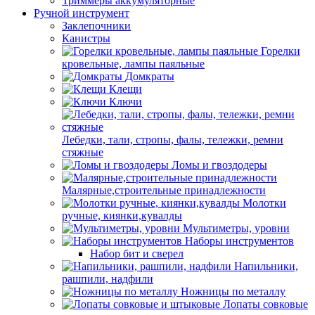
Триммеры аккумуляторные
Ручной инструмент
Заклепочники
Канистры
Горелки
кровельные, лампы паяльные
Домкраты
Клещи
Ключи
Лебедки, тали, стропы, фалы, тележки, ремни
стяжные
Ломы и гвоздодеры
Малярные,строительные принадлежности
Молотки
ручные, киянки,кувалды
Мультиметры, уровни
Наборы инструментов
Набор бит и сверел
Напильники,
рашпили, надфили
Ножницы по металлу
Лопаты совковые