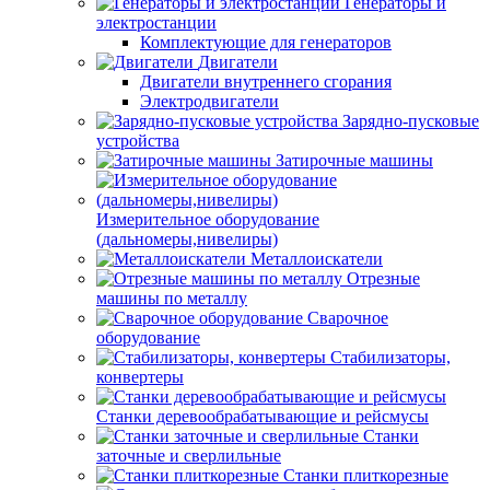
Генераторы и
электростанции
Комплектующие для генераторов
Двигатели
Двигатели внутреннего сгорания
Электродвигатели
Зарядно-пусковые
устройства
Затирочные машины
Измерительное оборудование
(дальномеры,нивелиры)
Металлоискатели
Отрезные
машины по металлу
Сварочное
оборудование
Стабилизаторы,
конвертеры
Станки деревообрабатывающие и рейсмусы
Станки
заточные и сверлильные
Станки плиткорезные