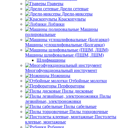
Граверы
Дрели сетевые
Дрели-миксеры
Краскопульты
Лобзики
Машины
полировальные
Машины углошлифовальные (Болгарки)
Машины шлифовальные (ПШМ, ЛШМ)
Шлифмашины
Многофункциональный инструмент
Ножницы
Отбойные молотки
Перфораторы
Пилы дисковые
Пилы
лезвийные, электроножовки
Пилы сабельные
Пилы торцовочные
Пистолеты
клеевые, монтажные
Рубанки