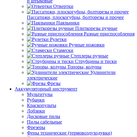
и штыковые
Отвертки
Пассатижи, плоскогубцы, болторезы и прочее
Паяльники
Плиткорезы ручные
Разные приспособления
Рулетки
Ручные ножовки
Стамески
Степлеры ручные
Струбцины и тиски
Топоры, колуны
Удлинители
электрические
Фрезы
Аккумуляторный инструмент
Мультитулы
Рубанки
Краскопульты
Лобзики
Дисковые пилы
Пилы сабельные
Фрезеры
Фены технические (термовоздуходувки)