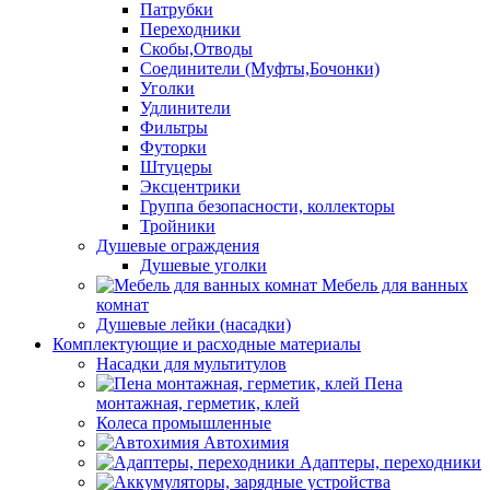
Патрубки
Переходники
Скобы,Отводы
Соединители (Муфты,Бочонки)
Уголки
Удлинители
Фильтры
Футорки
Штуцеры
Эксцентрики
Группа безопасности, коллекторы
Тройники
Душевые ограждения
Душевые уголки
Мебель для ванных
комнат
Душевые лейки (насадки)
Комплектующие и расходные материалы
Насадки для мультитулов
Пена
монтажная, герметик, клей
Колеса промышленные
Автохимия
Адаптеры, переходники