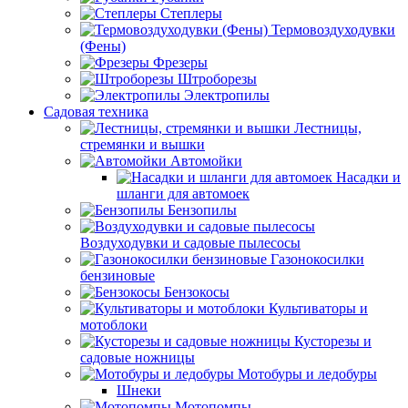
Степлеры
Термовоздуходувки
(Фены)
Фрезеры
Штроборезы
Электропилы
Садовая техника
Лестницы,
стремянки и вышки
Автомойки
Насадки и
шланги для автомоек
Бензопилы
Воздуходувки и садовые пылесосы
Газонокосилки
бензиновые
Бензокосы
Культиваторы и
мотоблоки
Кусторезы и
садовые ножницы
Мотобуры и ледобуры
Шнеки
Мотопомпы