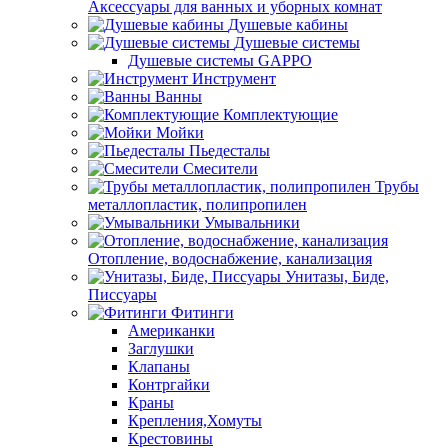
Аксессуары для ванных и уборных комнат
Душевые кабины
Душевые системы
Душевые системы GAPPO
Инструмент
Ванны
Комплектующие
Мойки
Пьедесталы
Смесители
Трубы
металлопластик, полипропилен
Умывальники
Отопление, водоснабжение, канализация
Унитазы, Биде,
Писсуары
Фитинги
Американки
Заглушки
Клапаны
Контргайки
Краны
Крепления,Хомуты
Крестовины