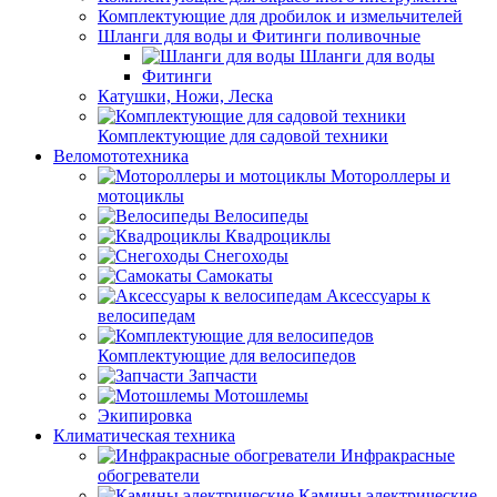
Комплектующие для дробилок и измельчителей
Шланги для воды и Фитинги поливочные
Шланги для воды
Фитинги
Катушки, Ножи, Леска
Комплектующие для садовой техники
Веломототехника
Мотороллеры и
мотоциклы
Велосипеды
Квадроциклы
Снегоходы
Самокаты
Аксессуары к
велосипедам
Комплектующие для велосипедов
Запчасти
Мотошлемы
Экипировка
Климатическая техника
Инфракрасные
обогреватели
Камины электрические