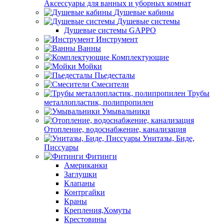
Аксессуары для ванных и уборных комнат
Душевые кабины
Душевые системы
Душевые системы GAPPO
Инструмент
Ванны
Комплектующие
Мойки
Пьедесталы
Смесители
Трубы
металлопластик, полипропилен
Умывальники
Отопление, водоснабжение, канализация
Унитазы, Биде,
Писсуары
Фитинги
Американки
Заглушки
Клапаны
Контргайки
Краны
Крепления,Хомуты
Крестовины