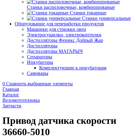
Станки распиловочные, комбинированые
Станки токарные
Станки универсальные
Оборудование для переработки продуктов
Машинки для стрижки овец
Электросушилки, электрокоптилки
Дистилляторы Феникс Добрый Жар
Дистилляторы
Дистилляторы МАГАРЫЧ
Сепараторы
Инкубаторы
Комплектующие к инкубаторам
Самовары
0
Сравнить выбранные элементы
Главная
Каталог
Веломототехника
Запчасти
Привод датчика скорости
36660-5010