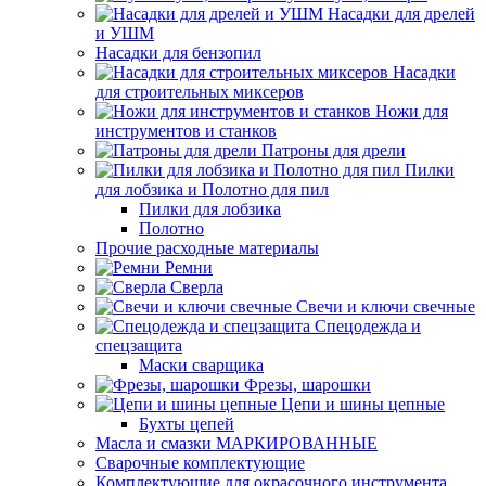
Насадки для дрелей
и УШМ
Насадки для бензопил
Насадки
для строительных миксеров
Ножи для
инструментов и станков
Патроны для дрели
Пилки
для лобзика и Полотно для пил
Пилки для лобзика
Полотно
Прочие расходные материалы
Ремни
Сверла
Свечи и ключи свечные
Спецодежда и
спецзащита
Маски сварщика
Фрезы, шарошки
Цепи и шины цепные
Бухты цепей
Масла и смазки МАРКИРОВАННЫЕ
Сварочные комплектующие
Комплектующие для окрасочного инструмента