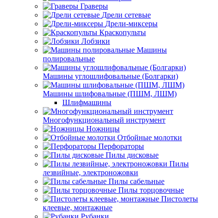
Граверы
Дрели сетевые
Дрели-миксеры
Краскопульты
Лобзики
Машины
полировальные
Машины углошлифовальные (Болгарки)
Машины шлифовальные (ПШМ, ЛШМ)
Шлифмашины
Многофункциональный инструмент
Ножницы
Отбойные молотки
Перфораторы
Пилы дисковые
Пилы
лезвийные, электроножовки
Пилы сабельные
Пилы торцовочные
Пистолеты
клеевые, монтажные
Рубанки