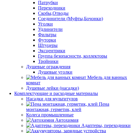
Патрубки
Переходники
Скобы,Отводы
Соединители (Муфты,Бочонки)
Уголки
Удлинители
Фильтры
Футорки
Штуцеры
Эксцентрики
Группа безопасности, коллекторы
Тройники
Душевые ограждения
Душевые уголки
Мебель для ванных
комнат
Душевые лейки (насадки)
Комплектующие и расходные материалы
Насадки для мультитулов
Пена
монтажная, герметик, клей
Колеса промышленные
Автохимия
Адаптеры, переходники