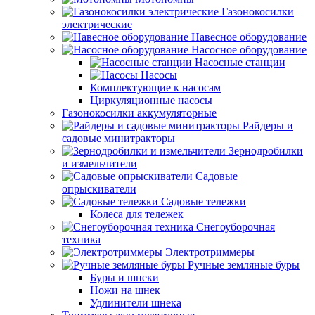
Газонокосилки
электрические
Навесное оборудование
Насосное оборудование
Насосные станции
Насосы
Комплектующие к насосам
Циркуляционные насосы
Газонокосилки аккумуляторные
Райдеры и
садовые минитракторы
Зернодробилки
и измельчители
Садовые
опрыскиватели
Садовые тележки
Колеса для тележек
Снегоуборочная
техника
Электротриммеры
Ручные земляные буры
Буры и шнеки
Ножи на шнек
Удлинители шнека