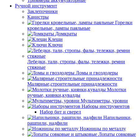
Триммеры аккумуляторные
Ручной инструмент
Заклепочники
Канистры
Горелки
кровельные, лампы паяльные
Домкраты
Клещи
Ключи
Лебедки, тали, стропы, фалы, тележки, ремни
стяжные
Ломы и гвоздодеры
Малярные,строительные принадлежности
Молотки
ручные, киянки,кувалды
Мультиметры, уровни
Наборы инструментов
Набор бит и сверел
Напильники,
рашпили, надфили
Ножницы по металлу
Лопаты совковые