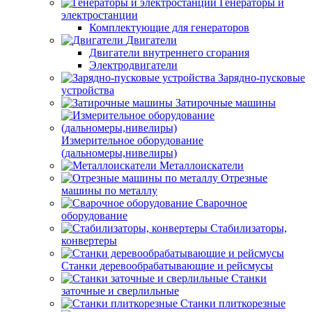
Генераторы и
электростанции
Комплектующие для генераторов
Двигатели
Двигатели внутреннего сгорания
Электродвигатели
Зарядно-пусковые
устройства
Затирочные машины
Измерительное оборудование
(дальномеры,нивелиры)
Металлоискатели
Отрезные
машины по металлу
Сварочное
оборудование
Стабилизаторы,
конвертеры
Станки деревообрабатывающие и рейсмусы
Станки
заточные и сверлильные
Станки плиткорезные