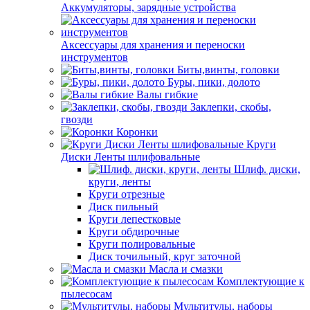
Аккумуляторы, зарядные устройства
Аксессуары для хранения и переноски
инструментов
Биты,винты, головки
Буры, пики, долото
Валы гибкие
Заклепки, скобы,
гвозди
Коронки
Круги
Диски Ленты шлифовальные
Шлиф. диски,
круги, ленты
Круги отрезные
Диск пильный
Круги лепестковые
Круги обдирочные
Круги полировальные
Диск точильный, круг заточной
Масла и смазки
Комплектующие к
пылесосам
Мультитулы, наборы