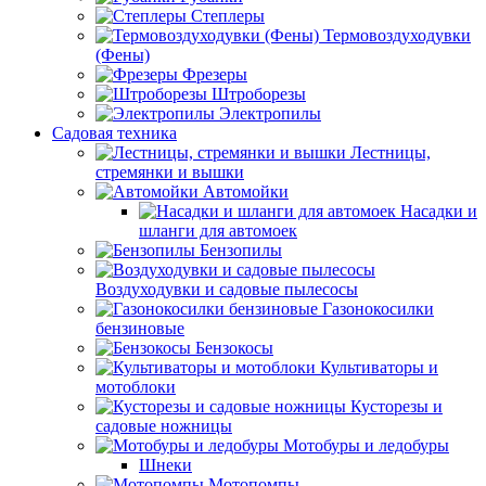
Степлеры
Термовоздуходувки
(Фены)
Фрезеры
Штроборезы
Электропилы
Садовая техника
Лестницы,
стремянки и вышки
Автомойки
Насадки и
шланги для автомоек
Бензопилы
Воздуходувки и садовые пылесосы
Газонокосилки
бензиновые
Бензокосы
Культиваторы и
мотоблоки
Кусторезы и
садовые ножницы
Мотобуры и ледобуры
Шнеки
Мотопомпы