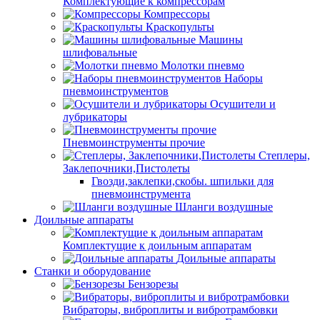
Комплектующие к компрессорам
Компрессоры
Краскопульты
Машины
шлифовальные
Молотки пневмо
Наборы
пневмоинструментов
Осушители и
лубрикаторы
Пневмоинструменты прочие
Степлеры,
Заклепочники,Пистолеты
Гвозди,заклепки,скобы. шпильки для
пневмоинструмента
Шланги воздушные
Доильные аппараты
Комплектущие к доильным аппаратам
Доильные аппараты
Станки и оборудование
Бензорезы
Вибраторы, виброплиты и вибротрамбовки