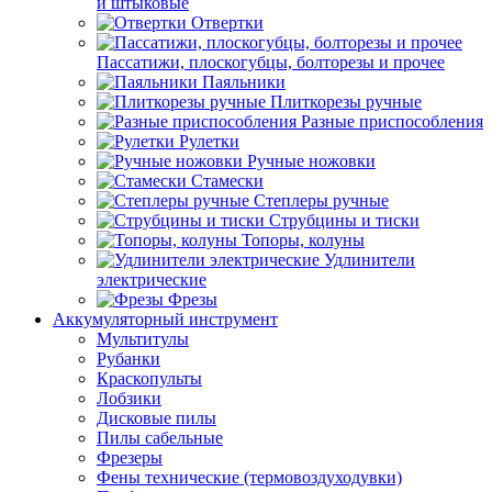
и штыковые
Отвертки
Пассатижи, плоскогубцы, болторезы и прочее
Паяльники
Плиткорезы ручные
Разные приспособления
Рулетки
Ручные ножовки
Стамески
Степлеры ручные
Струбцины и тиски
Топоры, колуны
Удлинители
электрические
Фрезы
Аккумуляторный инструмент
Мультитулы
Рубанки
Краскопульты
Лобзики
Дисковые пилы
Пилы сабельные
Фрезеры
Фены технические (термовоздуходувки)