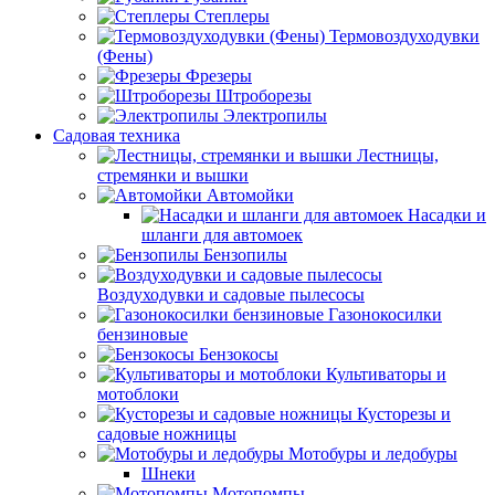
Степлеры
Термовоздуходувки
(Фены)
Фрезеры
Штроборезы
Электропилы
Садовая техника
Лестницы,
стремянки и вышки
Автомойки
Насадки и
шланги для автомоек
Бензопилы
Воздуходувки и садовые пылесосы
Газонокосилки
бензиновые
Бензокосы
Культиваторы и
мотоблоки
Кусторезы и
садовые ножницы
Мотобуры и ледобуры
Шнеки
Мотопомпы