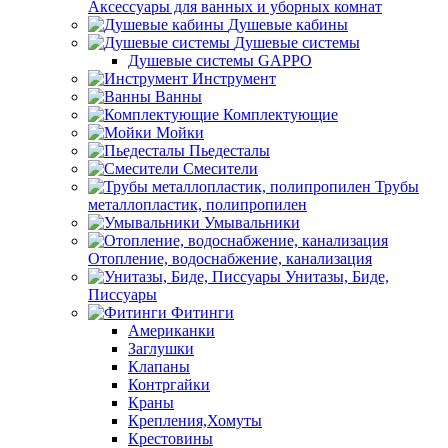
Аксессуары для ванных и уборных комнат
Душевые кабины
Душевые системы
Душевые системы GAPPO
Инструмент
Ванны
Комплектующие
Мойки
Пьедесталы
Смесители
Трубы
металлопластик, полипропилен
Умывальники
Отопление, водоснабжение, канализация
Унитазы, Биде,
Писсуары
Фитинги
Американки
Заглушки
Клапаны
Контргайки
Краны
Крепления,Хомуты
Крестовины