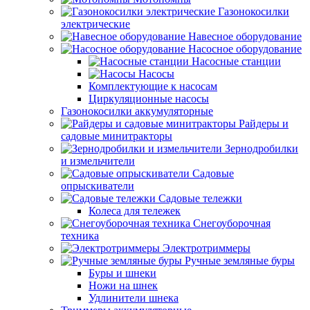
Газонокосилки
электрические
Навесное оборудование
Насосное оборудование
Насосные станции
Насосы
Комплектующие к насосам
Циркуляционные насосы
Газонокосилки аккумуляторные
Райдеры и
садовые минитракторы
Зернодробилки
и измельчители
Садовые
опрыскиватели
Садовые тележки
Колеса для тележек
Снегоуборочная
техника
Электротриммеры
Ручные земляные буры
Буры и шнеки
Ножи на шнек
Удлинители шнека