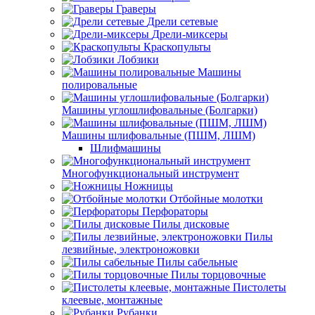
Граверы
Дрели сетевые
Дрели-миксеры
Краскопульты
Лобзики
Машины
полировальные
Машины углошлифовальные (Болгарки)
Машины шлифовальные (ПШМ, ЛШМ)
Шлифмашины
Многофункциональный инструмент
Ножницы
Отбойные молотки
Перфораторы
Пилы дисковые
Пилы
лезвийные, электроножовки
Пилы сабельные
Пилы торцовочные
Пистолеты
клеевые, монтажные
Рубанки