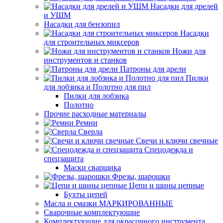
Насадки для дрелей
и УШМ
Насадки для бензопил
Насадки
для строительных миксеров
Ножи для
инструментов и станков
Патроны для дрели
Пилки
для лобзика и Полотно для пил
Пилки для лобзика
Полотно
Прочие расходные материалы
Ремни
Сверла
Свечи и ключи свечные
Спецодежда и
спецзащита
Маски сварщика
Фрезы, шарошки
Цепи и шины цепные
Бухты цепей
Масла и смазки МАРКИРОВАННЫЕ
Сварочные комплектующие
Комплектующие для окрасочного инструмента