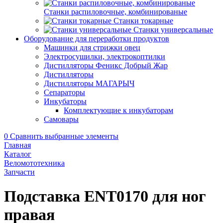
Станки распиловочные, комбинированые
Станки токарные
Станки универсальные
Оборудование для переработки продуктов
Машинки для стрижки овец
Электросушилки, электрокоптилки
Дистилляторы Феникс Добрый Жар
Дистилляторы
Дистилляторы МАГАРЫЧ
Сепараторы
Инкубаторы
Комплектующие к инкубаторам
Самовары
0
Сравнить выбранные элементы
Главная
Каталог
Веломототехника
Запчасти
Подставка ENT0170 для ног
правая