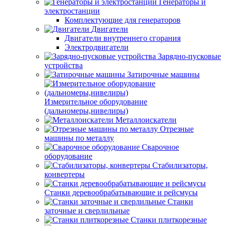
Генераторы и
электростанции
Комплектующие для генераторов
Двигатели
Двигатели внутреннего сгорания
Электродвигатели
Зарядно-пусковые
устройства
Затирочные машины
Измерительное оборудование
(дальномеры,нивелиры)
Металлоискатели
Отрезные
машины по металлу
Сварочное
оборудование
Стабилизаторы,
конвертеры
Станки деревообрабатывающие и рейсмусы
Станки
заточные и сверлильные
Станки плиткорезные