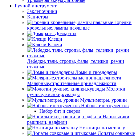
Триммеры аккумуляторные
Ручной инструмент
Заклепочники
Канистры
Горелки
кровельные, лампы паяльные
Домкраты
Клещи
Ключи
Лебедки, тали, стропы, фалы, тележки, ремни
стяжные
Ломы и гвоздодеры
Малярные,строительные принадлежности
Молотки
ручные, киянки,кувалды
Мультиметры, уровни
Наборы инструментов
Набор бит и сверел
Напильники,
рашпили, надфили
Ножницы по металлу
Лопаты совковые