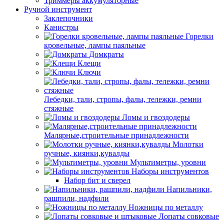
Триммеры аккумуляторные
Ручной инструмент
Заклепочники
Канистры
Горелки
кровельные, лампы паяльные
Домкраты
Клещи
Ключи
Лебедки, тали, стропы, фалы, тележки, ремни
стяжные
Ломы и гвоздодеры
Малярные,строительные принадлежности
Молотки
ручные, киянки,кувалды
Мультиметры, уровни
Наборы инструментов
Набор бит и сверел
Напильники,
рашпили, надфили
Ножницы по металлу
Лопаты совковые