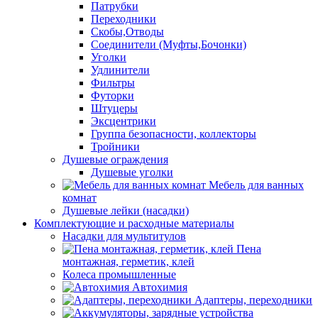
Патрубки
Переходники
Скобы,Отводы
Соединители (Муфты,Бочонки)
Уголки
Удлинители
Фильтры
Футорки
Штуцеры
Эксцентрики
Группа безопасности, коллекторы
Тройники
Душевые ограждения
Душевые уголки
Мебель для ванных
комнат
Душевые лейки (насадки)
Комплектующие и расходные материалы
Насадки для мультитулов
Пена
монтажная, герметик, клей
Колеса промышленные
Автохимия
Адаптеры, переходники