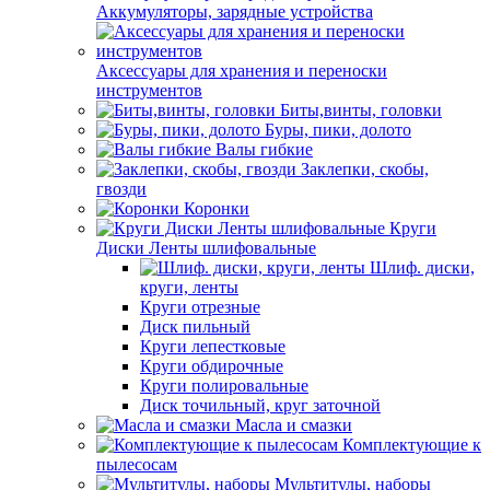
Аккумуляторы, зарядные устройства
Аксессуары для хранения и переноски
инструментов
Биты,винты, головки
Буры, пики, долото
Валы гибкие
Заклепки, скобы,
гвозди
Коронки
Круги
Диски Ленты шлифовальные
Шлиф. диски,
круги, ленты
Круги отрезные
Диск пильный
Круги лепестковые
Круги обдирочные
Круги полировальные
Диск точильный, круг заточной
Масла и смазки
Комплектующие к
пылесосам
Мультитулы, наборы