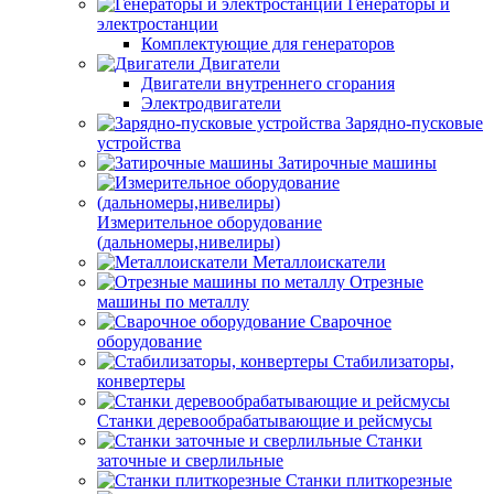
Генераторы и
электростанции
Комплектующие для генераторов
Двигатели
Двигатели внутреннего сгорания
Электродвигатели
Зарядно-пусковые
устройства
Затирочные машины
Измерительное оборудование
(дальномеры,нивелиры)
Металлоискатели
Отрезные
машины по металлу
Сварочное
оборудование
Стабилизаторы,
конвертеры
Станки деревообрабатывающие и рейсмусы
Станки
заточные и сверлильные
Станки плиткорезные