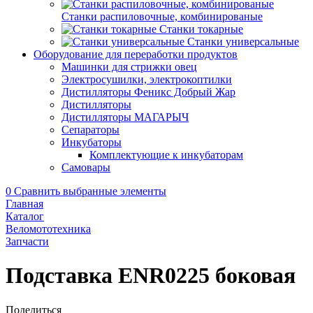
Станки распиловочные, комбинированые
Станки токарные
Станки универсальные
Оборудование для переработки продуктов
Машинки для стрижки овец
Электросушилки, электрокоптилки
Дистилляторы Феникс Добрый Жар
Дистилляторы
Дистилляторы МАГАРЫЧ
Сепараторы
Инкубаторы
Комплектующие к инкубаторам
Самовары
0
Сравнить выбранные элементы
Главная
Каталог
Веломототехника
Запчасти
Подставка ENR0225 боковая
Поделиться