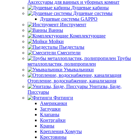
Аксессуары для ванных и уборных комнат
Душевые кабины
Душевые системы
Душевые системы GAPPO
Инструмент
Ванны
Комплектующие
Мойки
Пьедесталы
Смесители
Трубы
металлопластик, полипропилен
Умывальники
Отопление, водоснабжение, канализация
Унитазы, Биде,
Писсуары
Фитинги
Американки
Заглушки
Клапаны
Контргайки
Краны
Крепления,Хомуты
Крестовины