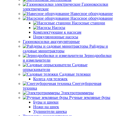
Газонокосилки
электрические
Навесное оборудование
Насосное оборудование
Насосные станции
Насосы
Комплектующие к насосам
Циркуляционные насосы
Газонокосилки аккумуляторные
Райдеры и
садовые минитракторы
Зернодробилки
и измельчители
Садовые
опрыскиватели
Садовые тележки
Колеса для тележек
Снегоуборочная
техника
Электротриммеры
Ручные земляные буры
Буры и шнеки
Ножи на шнек
Удлинители шнека