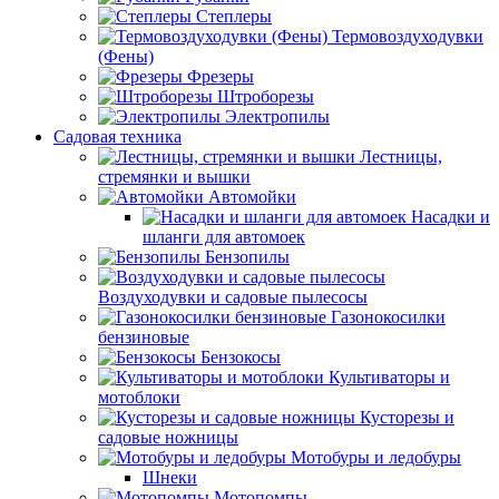
Степлеры
Термовоздуходувки
(Фены)
Фрезеры
Штроборезы
Электропилы
Садовая техника
Лестницы,
стремянки и вышки
Автомойки
Насадки и
шланги для автомоек
Бензопилы
Воздуходувки и садовые пылесосы
Газонокосилки
бензиновые
Бензокосы
Культиваторы и
мотоблоки
Кусторезы и
садовые ножницы
Мотобуры и ледобуры
Шнеки
Мотопомпы