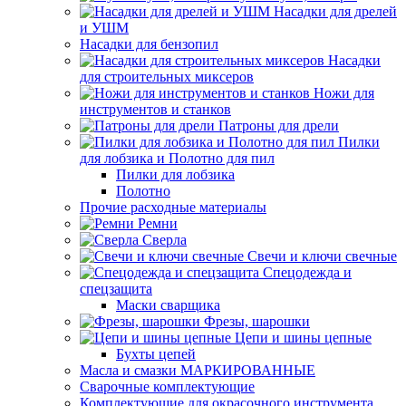
Насадки для дрелей
и УШМ
Насадки для бензопил
Насадки
для строительных миксеров
Ножи для
инструментов и станков
Патроны для дрели
Пилки
для лобзика и Полотно для пил
Пилки для лобзика
Полотно
Прочие расходные материалы
Ремни
Сверла
Свечи и ключи свечные
Спецодежда и
спецзащита
Маски сварщика
Фрезы, шарошки
Цепи и шины цепные
Бухты цепей
Масла и смазки МАРКИРОВАННЫЕ
Сварочные комплектующие
Комплектующие для окрасочного инструмента