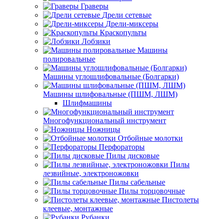
Граверы
Дрели сетевые
Дрели-миксеры
Краскопульты
Лобзики
Машины
полировальные
Машины углошлифовальные (Болгарки)
Машины шлифовальные (ПШМ, ЛШМ)
Шлифмашины
Многофункциональный инструмент
Ножницы
Отбойные молотки
Перфораторы
Пилы дисковые
Пилы
лезвийные, электроножовки
Пилы сабельные
Пилы торцовочные
Пистолеты
клеевые, монтажные
Рубанки