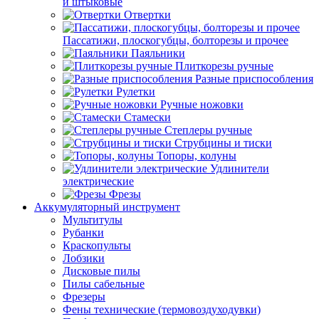
и штыковые
Отвертки
Пассатижи, плоскогубцы, болторезы и прочее
Паяльники
Плиткорезы ручные
Разные приспособления
Рулетки
Ручные ножовки
Стамески
Степлеры ручные
Струбцины и тиски
Топоры, колуны
Удлинители
электрические
Фрезы
Аккумуляторный инструмент
Мультитулы
Рубанки
Краскопульты
Лобзики
Дисковые пилы
Пилы сабельные
Фрезеры
Фены технические (термовоздуходувки)