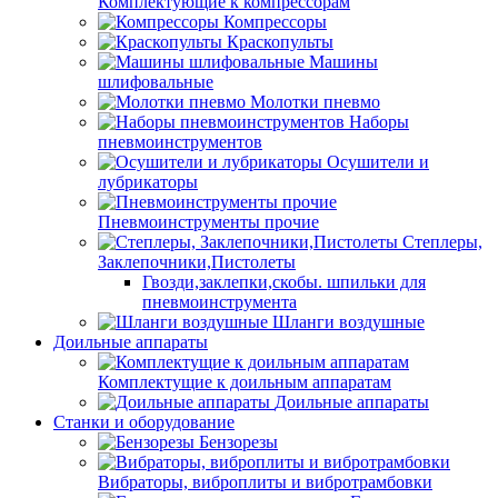
Комплектующие к компрессорам
Компрессоры
Краскопульты
Машины
шлифовальные
Молотки пневмо
Наборы
пневмоинструментов
Осушители и
лубрикаторы
Пневмоинструменты прочие
Степлеры,
Заклепочники,Пистолеты
Гвозди,заклепки,скобы. шпильки для
пневмоинструмента
Шланги воздушные
Доильные аппараты
Комплектущие к доильным аппаратам
Доильные аппараты
Станки и оборудование
Бензорезы
Вибраторы, виброплиты и вибротрамбовки