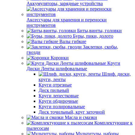
Аккумуляторы, зарядные устройства
Аксессуары для хранения и переноски
инструментов
Биты,винты, головки
Буры, пики, долото
Валы гибкие
Заклепки, скобы,
гвозди
Коронки
Круги
Диски Ленты шлифовальные
Шлиф. диски,
круги, ленты
Круги отрезные
Диск пильный
Круги лепестковые
Круги обдирочные
Круги полировальные
Диск точильный, круг заточной
Масла и смазки
Комплектующие к
пылесосам
Мультитулы, наборы