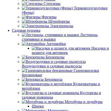
Степлеры
Термовоздуходувки
(Фены)
Фрезеры
Штроборезы
Электропилы
Садовая техника
Лестницы,
стремянки и вышки
Автомойки
Насадки и
шланги для автомоек
Бензопилы
Воздуходувки и садовые пылесосы
Газонокосилки
бензиновые
Бензокосы
Культиваторы и
мотоблоки
Кусторезы и
садовые ножницы
Мотобуры и ледобуры
Шнеки
Мотопомпы