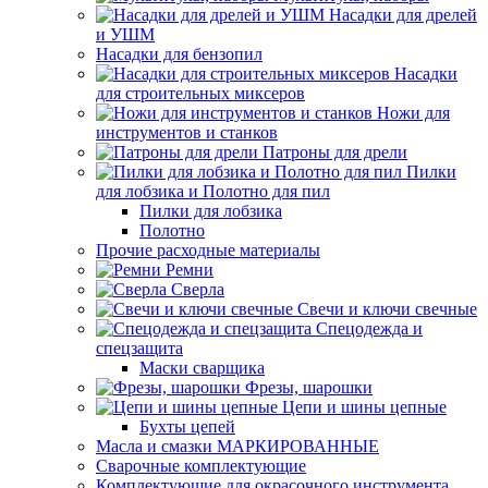
Насадки для дрелей
и УШМ
Насадки для бензопил
Насадки
для строительных миксеров
Ножи для
инструментов и станков
Патроны для дрели
Пилки
для лобзика и Полотно для пил
Пилки для лобзика
Полотно
Прочие расходные материалы
Ремни
Сверла
Свечи и ключи свечные
Спецодежда и
спецзащита
Маски сварщика
Фрезы, шарошки
Цепи и шины цепные
Бухты цепей
Масла и смазки МАРКИРОВАННЫЕ
Сварочные комплектующие
Комплектующие для окрасочного инструмента