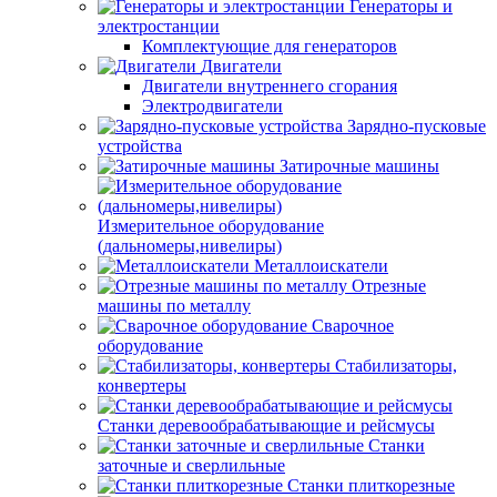
Генераторы и
электростанции
Комплектующие для генераторов
Двигатели
Двигатели внутреннего сгорания
Электродвигатели
Зарядно-пусковые
устройства
Затирочные машины
Измерительное оборудование
(дальномеры,нивелиры)
Металлоискатели
Отрезные
машины по металлу
Сварочное
оборудование
Стабилизаторы,
конвертеры
Станки деревообрабатывающие и рейсмусы
Станки
заточные и сверлильные
Станки плиткорезные