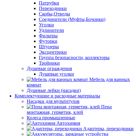
Патрубки
Переходники
Скобы,Отводы
Соединители (Муфты,Бочонки)
Уголки
Удлинители
Фильтры
Футорки
Штуцеры
Эксцентрики
Группа безопасности, коллекторы
Тройники
Душевые ограждения
Душевые уголки
Мебель для ванных
комнат
Душевые лейки (насадки)
Комплектующие и расходные материалы
Насадки для мультитулов
Пена
монтажная, герметик, клей
Колеса промышленные
Автохимия
Адаптеры, переходники