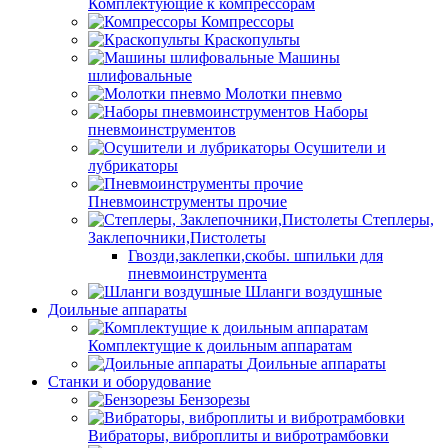
Комплектующие к компрессорам
Компрессоры
Краскопульты
Машины
шлифовальные
Молотки пневмо
Наборы
пневмоинструментов
Осушители и
лубрикаторы
Пневмоинструменты прочие
Степлеры,
Заклепочники,Пистолеты
Гвозди,заклепки,скобы. шпильки для
пневмоинструмента
Шланги воздушные
Доильные аппараты
Комплектущие к доильным аппаратам
Доильные аппараты
Станки и оборудование
Бензорезы
Вибраторы, виброплиты и вибротрамбовки