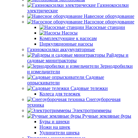
Газонокосилки
электрические
Навесное оборудование
Насосное оборудование
Насосные станции
Насосы
Комплектующие к насосам
Циркуляционные насосы
Газонокосилки аккумуляторные
Райдеры и
садовые минитракторы
Зернодробилки
и измельчители
Садовые
опрыскиватели
Садовые тележки
Колеса для тележек
Снегоуборочная
техника
Электротриммеры
Ручные земляные буры
Буры и шнеки
Ножи на шнек
Удлинители шнека