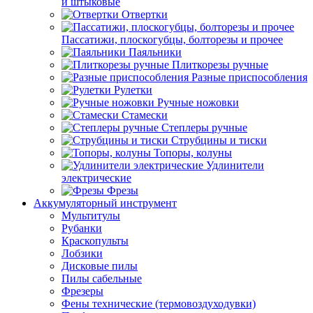
и штыковые
Отвертки
Пассатижи, плоскогубцы, болторезы и прочее
Паяльники
Плиткорезы ручные
Разные приспособления
Рулетки
Ручные ножовки
Стамески
Степлеры ручные
Струбцины и тиски
Топоры, колуны
Удлинители
электрические
Фрезы
Аккумуляторный инструмент
Мультитулы
Рубанки
Краскопульты
Лобзики
Дисковые пилы
Пилы сабельные
Фрезеры
Фены технические (термовоздуходувки)