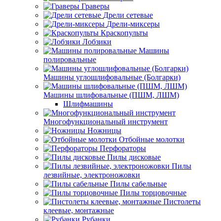
Граверы
Дрели сетевые
Дрели-миксеры
Краскопульты
Лобзики
Машины
полировальные
Машины углошлифовальные (Болгарки)
Машины шлифовальные (ПШМ, ЛШМ)
Шлифмашины
Многофункциональный инструмент
Ножницы
Отбойные молотки
Перфораторы
Пилы дисковые
Пилы
лезвийные, электроножовки
Пилы сабельные
Пилы торцовочные
Пистолеты
клеевые, монтажные
Рубанки