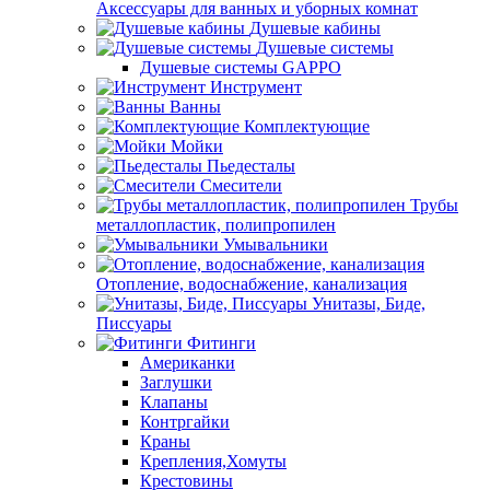
Аксессуары для ванных и уборных комнат
Душевые кабины
Душевые системы
Душевые системы GAPPO
Инструмент
Ванны
Комплектующие
Мойки
Пьедесталы
Смесители
Трубы
металлопластик, полипропилен
Умывальники
Отопление, водоснабжение, канализация
Унитазы, Биде,
Писсуары
Фитинги
Американки
Заглушки
Клапаны
Контргайки
Краны
Крепления,Хомуты
Крестовины