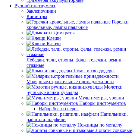
Триммеры аккумуляторные
Ручной инструмент
Заклепочники
Канистры
Горелки
кровельные, лампы паяльные
Домкраты
Клещи
Ключи
Лебедки, тали, стропы, фалы, тележки, ремни
стяжные
Ломы и гвоздодеры
Малярные,строительные принадлежности
Молотки
ручные, киянки,кувалды
Мультиметры, уровни
Наборы инструментов
Набор бит и сверел
Напильники,
рашпили, надфили
Ножницы по металлу
Лопаты совковые