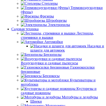
Степлеры
Термовоздуходувки
(Фены)
Фрезеры
Штроборезы
Электропилы
Садовая техника
Лестницы,
стремянки и вышки
Автомойки
Насадки и
шланги для автомоек
Бензопилы
Воздуходувки и садовые пылесосы
Газонокосилки
бензиновые
Бензокосы
Культиваторы и
мотоблоки
Кусторезы и
садовые ножницы
Мотобуры и ледобуры
Шнеки
Мотопомпы