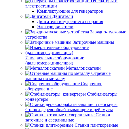
Генераторы и
электростанции
Комплектующие для генераторов
Двигатели
Двигатели внутреннего сгорания
Электродвигатели
Зарядно-пусковые
устройства
Затирочные машины
Измерительное оборудование
(дальномеры,нивелиры)
Металлоискатели
Отрезные
машины по металлу
Сварочное
оборудование
Стабилизаторы,
конвертеры
Станки деревообрабатывающие и рейсмусы
Станки
заточные и сверлильные
Станки плиткорезные