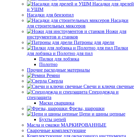
Насадки для дрелей
и УШМ
Насадки для бензопил
Насадки
для строительных миксеров
Ножи для
инструментов и станков
Патроны для дрели
Пилки
для лобзика и Полотно для пил
Пилки для лобзика
Полотно
Прочие расходные материалы
Ремни
Сверла
Свечи и ключи свечные
Спецодежда и
спецзащита
Маски сварщика
Фрезы, шарошки
Цепи и шины цепные
Бухты цепей
Масла и смазки МАРКИРОВАННЫЕ
Сварочные комплектующие
Комплектующие для окрасочного инструмента