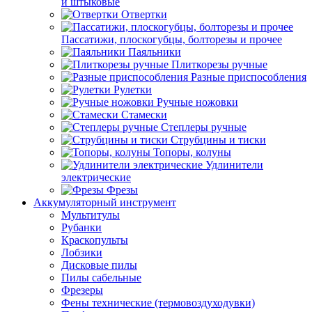
и штыковые
Отвертки
Пассатижи, плоскогубцы, болторезы и прочее
Паяльники
Плиткорезы ручные
Разные приспособления
Рулетки
Ручные ножовки
Стамески
Степлеры ручные
Струбцины и тиски
Топоры, колуны
Удлинители
электрические
Фрезы
Аккумуляторный инструмент
Мультитулы
Рубанки
Краскопульты
Лобзики
Дисковые пилы
Пилы сабельные
Фрезеры
Фены технические (термовоздуходувки)