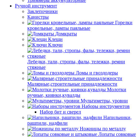
Триммеры аккумуляторные
Ручной инструмент
Заклепочники
Канистры
Горелки
кровельные, лампы паяльные
Домкраты
Клещи
Ключи
Лебедки, тали, стропы, фалы, тележки, ремни
стяжные
Ломы и гвоздодеры
Малярные,строительные принадлежности
Молотки
ручные, киянки,кувалды
Мультиметры, уровни
Наборы инструментов
Набор бит и сверел
Напильники,
рашпили, надфили
Ножницы по металлу
Лопаты совковые