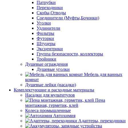
Патрубки
Переходники
Скобы,Отводы
Соединители (Муфты,Бочонки)
Уголки
Удлинители
Фильтры
Футорки
Штуцеры
Эксцентрики
Группа безопасности, коллекторы
Тройники
Душевые ограждения
Душевые уголки
Мебель для ванных
комнат
Душевые лейки (насадки)
Комплектующие и расходные материалы
Насадки для мультитулов
Пена
монтажная, герметик, клей
Колеса промышленные
Автохимия
Адаптеры, переходники