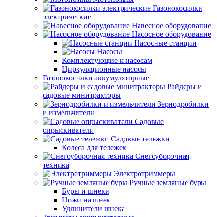
Газонокосилки
электрические
Навесное оборудование
Насосное оборудование
Насосные станции
Насосы
Комплектующие к насосам
Циркуляционные насосы
Газонокосилки аккумуляторные
Райдеры и
садовые минитракторы
Зернодробилки
и измельчители
Садовые
опрыскиватели
Садовые тележки
Колеса для тележек
Снегоуборочная
техника
Электротриммеры
Ручные земляные буры
Буры и шнеки
Ножи на шнек
Удлинители шнека