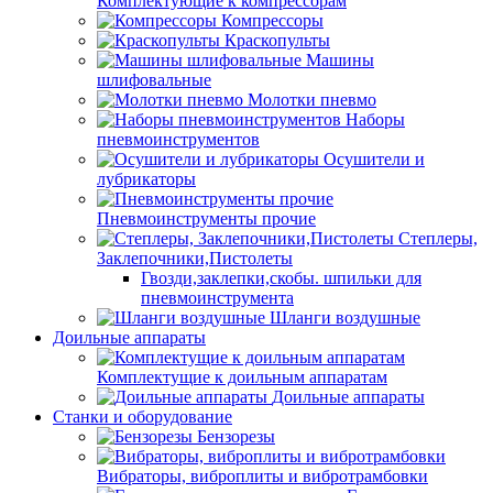
Комплектующие к компрессорам
Компрессоры
Краскопульты
Машины
шлифовальные
Молотки пневмо
Наборы
пневмоинструментов
Осушители и
лубрикаторы
Пневмоинструменты прочие
Степлеры,
Заклепочники,Пистолеты
Гвозди,заклепки,скобы. шпильки для
пневмоинструмента
Шланги воздушные
Доильные аппараты
Комплектущие к доильным аппаратам
Доильные аппараты
Станки и оборудование
Бензорезы
Вибраторы, виброплиты и вибротрамбовки