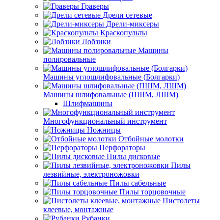
Граверы
Дрели сетевые
Дрели-миксеры
Краскопульты
Лобзики
Машины
полировальные
Машины углошлифовальные (Болгарки)
Машины шлифовальные (ПШМ, ЛШМ)
Шлифмашины
Многофункциональный инструмент
Ножницы
Отбойные молотки
Перфораторы
Пилы дисковые
Пилы
лезвийные, электроножовки
Пилы сабельные
Пилы торцовочные
Пистолеты
клеевые, монтажные
Рубанки