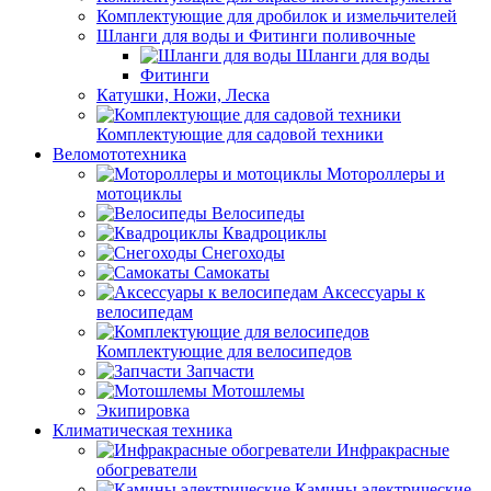
Комплектующие для дробилок и измельчителей
Шланги для воды и Фитинги поливочные
Шланги для воды
Фитинги
Катушки, Ножи, Леска
Комплектующие для садовой техники
Веломототехника
Мотороллеры и
мотоциклы
Велосипеды
Квадроциклы
Снегоходы
Самокаты
Аксессуары к
велосипедам
Комплектующие для велосипедов
Запчасти
Мотошлемы
Экипировка
Климатическая техника
Инфракрасные
обогреватели
Камины электрические