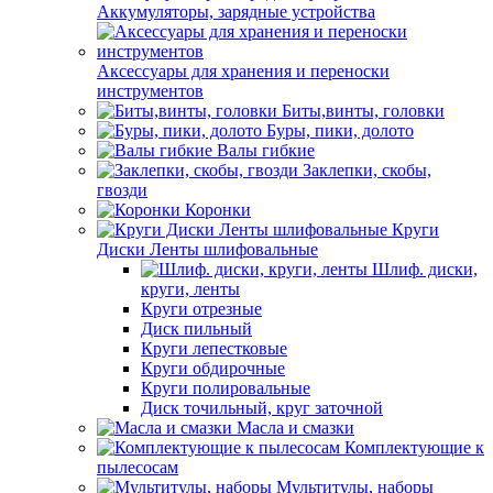
Аккумуляторы, зарядные устройства
Аксессуары для хранения и переноски
инструментов
Биты,винты, головки
Буры, пики, долото
Валы гибкие
Заклепки, скобы,
гвозди
Коронки
Круги
Диски Ленты шлифовальные
Шлиф. диски,
круги, ленты
Круги отрезные
Диск пильный
Круги лепестковые
Круги обдирочные
Круги полировальные
Диск точильный, круг заточной
Масла и смазки
Комплектующие к
пылесосам
Мультитулы, наборы