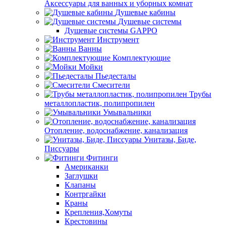
Аксессуары для ванных и уборных комнат
Душевые кабины
Душевые системы
Душевые системы GAPPO
Инструмент
Ванны
Комплектующие
Мойки
Пьедесталы
Смесители
Трубы
металлопластик, полипропилен
Умывальники
Отопление, водоснабжение, канализация
Унитазы, Биде,
Писсуары
Фитинги
Американки
Заглушки
Клапаны
Контргайки
Краны
Крепления,Хомуты
Крестовины