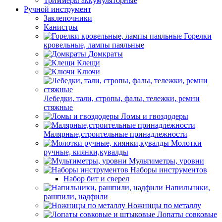
Триммеры аккумуляторные
Ручной инструмент
Заклепочники
Канистры
Горелки
кровельные, лампы паяльные
Домкраты
Клещи
Ключи
Лебедки, тали, стропы, фалы, тележки, ремни
стяжные
Ломы и гвоздодеры
Малярные,строительные принадлежности
Молотки
ручные, киянки,кувалды
Мультиметры, уровни
Наборы инструментов
Набор бит и сверел
Напильники,
рашпили, надфили
Ножницы по металлу
Лопаты совковые