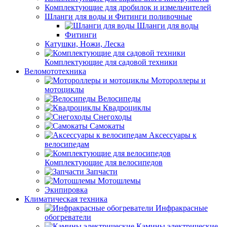
Комплектующие для дробилок и измельчителей
Шланги для воды и Фитинги поливочные
Шланги для воды
Фитинги
Катушки, Ножи, Леска
Комплектующие для садовой техники
Веломототехника
Мотороллеры и
мотоциклы
Велосипеды
Квадроциклы
Снегоходы
Самокаты
Аксессуары к
велосипедам
Комплектующие для велосипедов
Запчасти
Мотошлемы
Экипировка
Климатическая техника
Инфракрасные
обогреватели
Камины электрические