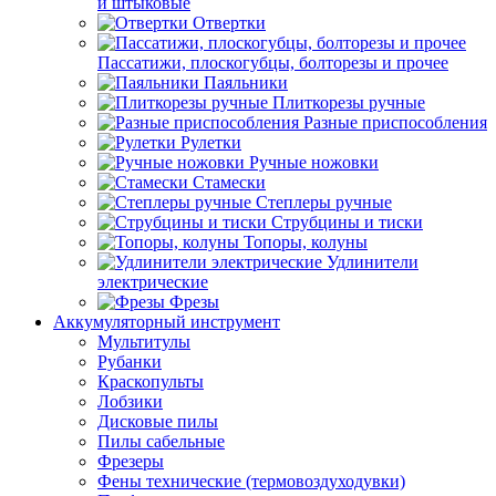
и штыковые
Отвертки
Пассатижи, плоскогубцы, болторезы и прочее
Паяльники
Плиткорезы ручные
Разные приспособления
Рулетки
Ручные ножовки
Стамески
Степлеры ручные
Струбцины и тиски
Топоры, колуны
Удлинители
электрические
Фрезы
Аккумуляторный инструмент
Мультитулы
Рубанки
Краскопульты
Лобзики
Дисковые пилы
Пилы сабельные
Фрезеры
Фены технические (термовоздуходувки)