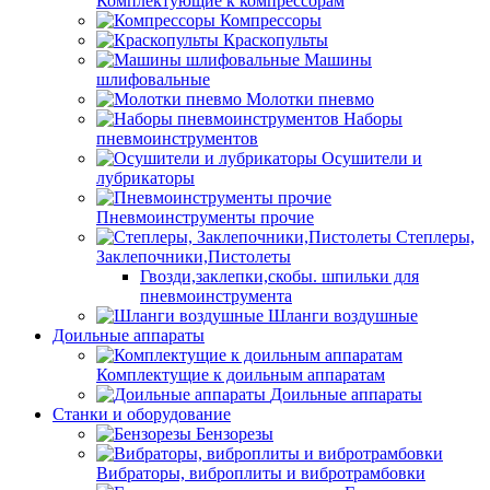
Комплектующие к компрессорам
Компрессоры
Краскопульты
Машины
шлифовальные
Молотки пневмо
Наборы
пневмоинструментов
Осушители и
лубрикаторы
Пневмоинструменты прочие
Степлеры,
Заклепочники,Пистолеты
Гвозди,заклепки,скобы. шпильки для
пневмоинструмента
Шланги воздушные
Доильные аппараты
Комплектущие к доильным аппаратам
Доильные аппараты
Станки и оборудование
Бензорезы
Вибраторы, виброплиты и вибротрамбовки