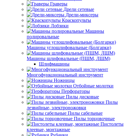
Граверы
Дрели сетевые
Дрели-миксеры
Краскопульты
Лобзики
Машины
полировальные
Машины углошлифовальные (Болгарки)
Машины шлифовальные (ПШМ, ЛШМ)
Шлифмашины
Многофункциональный инструмент
Ножницы
Отбойные молотки
Перфораторы
Пилы дисковые
Пилы
лезвийные, электроножовки
Пилы сабельные
Пилы торцовочные
Пистолеты
клеевые, монтажные
Рубанки