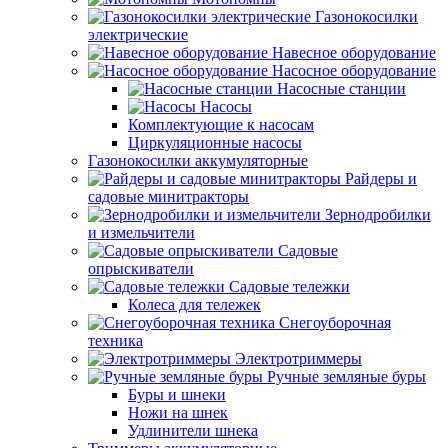
Газонокосилки
электрические
Навесное оборудование
Насосное оборудование
Насосные станции
Насосы
Комплектующие к насосам
Циркуляционные насосы
Газонокосилки аккумуляторные
Райдеры и
садовые минитракторы
Зернодробилки
и измельчители
Садовые
опрыскиватели
Садовые тележки
Колеса для тележек
Снегоуборочная
техника
Электротриммеры
Ручные земляные буры
Буры и шнеки
Ножи на шнек
Удлинители шнека