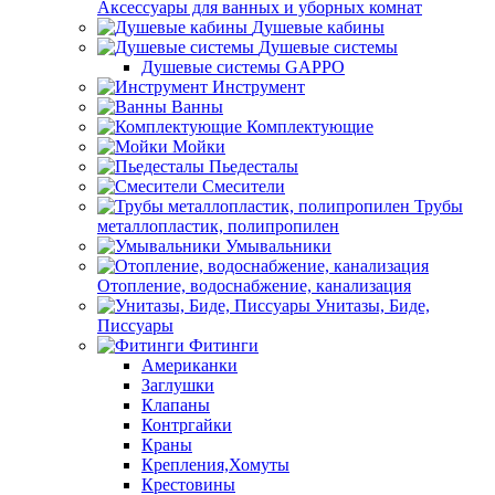
Аксессуары для ванных и уборных комнат
Душевые кабины
Душевые системы
Душевые системы GAPPO
Инструмент
Ванны
Комплектующие
Мойки
Пьедесталы
Смесители
Трубы
металлопластик, полипропилен
Умывальники
Отопление, водоснабжение, канализация
Унитазы, Биде,
Писсуары
Фитинги
Американки
Заглушки
Клапаны
Контргайки
Краны
Крепления,Хомуты
Крестовины