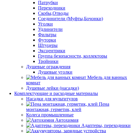
Патрубки
Переходники
Скобы,Отводы
Соединители (Муфты,Бочонки)
Уголки
Удлинители
Фильтры
Футорки
Штуцеры
Эксцентрики
Группа безопасности, коллекторы
Тройники
Душевые ограждения
Душевые уголки
Мебель для ванных
комнат
Душевые лейки (насадки)
Комплектующие и расходные материалы
Насадки для мультитулов
Пена
монтажная, герметик, клей
Колеса промышленные
Автохимия
Адаптеры, переходники