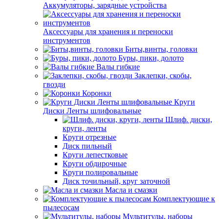
Аккумуляторы, зарядные устройства
Аксессуары для хранения и переноски
инструментов
Биты,винты, головки
Буры, пики, долото
Валы гибкие
Заклепки, скобы,
гвозди
Коронки
Круги
Диски Ленты шлифовальные
Шлиф. диски,
круги, ленты
Круги отрезные
Диск пильный
Круги лепестковые
Круги обдирочные
Круги полировальные
Диск точильный, круг заточной
Масла и смазки
Комплектующие к
пылесосам
Мультитулы, наборы