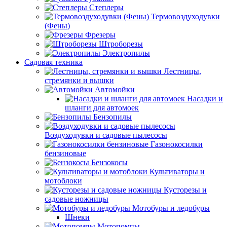
Степлеры
Термовоздуходувки
(Фены)
Фрезеры
Штроборезы
Электропилы
Садовая техника
Лестницы,
стремянки и вышки
Автомойки
Насадки и
шланги для автомоек
Бензопилы
Воздуходувки и садовые пылесосы
Газонокосилки
бензиновые
Бензокосы
Культиваторы и
мотоблоки
Кусторезы и
садовые ножницы
Мотобуры и ледобуры
Шнеки
Мотопомпы