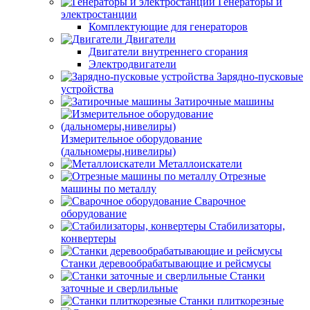
Генераторы и
электростанции
Комплектующие для генераторов
Двигатели
Двигатели внутреннего сгорания
Электродвигатели
Зарядно-пусковые
устройства
Затирочные машины
Измерительное оборудование
(дальномеры,нивелиры)
Металлоискатели
Отрезные
машины по металлу
Сварочное
оборудование
Стабилизаторы,
конвертеры
Станки деревообрабатывающие и рейсмусы
Станки
заточные и сверлильные
Станки плиткорезные