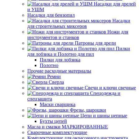
Насадки для дрелей
и УШМ
Насадки для бензопил
Насадки
для строительных миксеров
Ножи для
инструментов и станков
Патроны для дрели
Пилки
для лобзика и Полотно для пил
Пилки для лобзика
Полотно
Прочие расходные материалы
Ремни
Сверла
Свечи и ключи свечные
Спецодежда и
спецзащита
Маски сварщика
Фрезы, шарошки
Цепи и шины цепные
Бухты цепей
Масла и смазки МАРКИРОВАННЫЕ
Сварочные комплектующие
Комплектующие для окрасочного инструмента