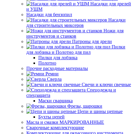
Насадки для дрелей
и УШМ
Насадки для бензопил
Насадки
для строительных миксеров
Ножи для
инструментов и станков
Патроны для дрели
Пилки
для лобзика и Полотно для пил
Пилки для лобзика
Полотно
Прочие расходные материалы
Ремни
Сверла
Свечи и ключи свечные
Спецодежда и
спецзащита
Маски сварщика
Фрезы, шарошки
Цепи и шины цепные
Бухты цепей
Масла и смазки МАРКИРОВАННЫЕ
Сварочные комплектующие
Комплектующие для окрасочного инструмента