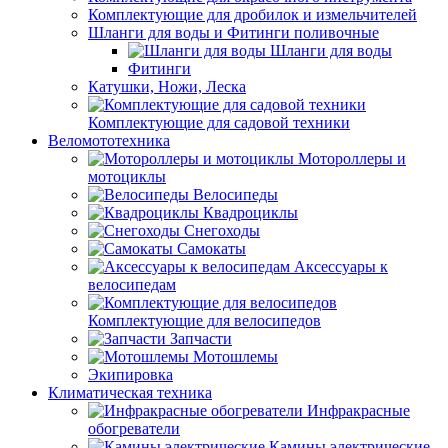
Комплектующие для дробилок и измельчителей
Шланги для воды и Фитинги поливочные
Шланги для воды
Фитинги
Катушки, Ножи, Леска
Комплектующие для садовой техники
Веломототехника
Мотороллеры и
мотоциклы
Велосипеды
Квадроциклы
Снегоходы
Самокаты
Аксессуары к
велосипедам
Комплектующие для велосипедов
Запчасти
Мотошлемы
Экипировка
Климатическая техника
Инфракрасные
обогреватели
Камины электрические