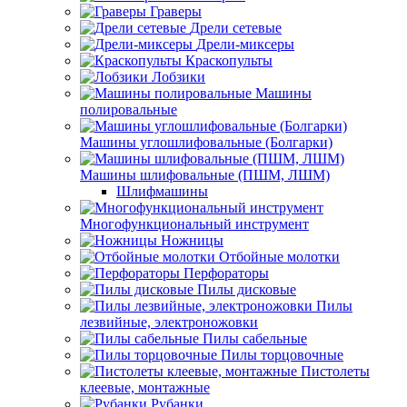
Граверы
Дрели сетевые
Дрели-миксеры
Краскопульты
Лобзики
Машины
полировальные
Машины углошлифовальные (Болгарки)
Машины шлифовальные (ПШМ, ЛШМ)
Шлифмашины
Многофункциональный инструмент
Ножницы
Отбойные молотки
Перфораторы
Пилы дисковые
Пилы
лезвийные, электроножовки
Пилы сабельные
Пилы торцовочные
Пистолеты
клеевые, монтажные
Рубанки