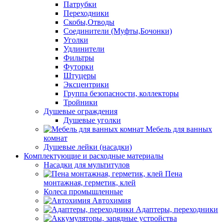
Патрубки
Переходники
Скобы,Отводы
Соединители (Муфты,Бочонки)
Уголки
Удлинители
Фильтры
Футорки
Штуцеры
Эксцентрики
Группа безопасности, коллекторы
Тройники
Душевые ограждения
Душевые уголки
Мебель для ванных
комнат
Душевые лейки (насадки)
Комплектующие и расходные материалы
Насадки для мультитулов
Пена
монтажная, герметик, клей
Колеса промышленные
Автохимия
Адаптеры, переходники