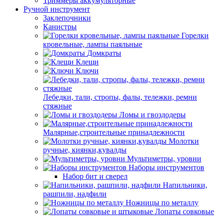
Триммеры аккумуляторные
Ручной инструмент
Заклепочники
Канистры
Горелки
кровельные, лампы паяльные
Домкраты
Клещи
Ключи
Лебедки, тали, стропы, фалы, тележки, ремни
стяжные
Ломы и гвоздодеры
Малярные,строительные принадлежности
Молотки
ручные, киянки,кувалды
Мультиметры, уровни
Наборы инструментов
Набор бит и сверел
Напильники,
рашпили, надфили
Ножницы по металлу
Лопаты совковые