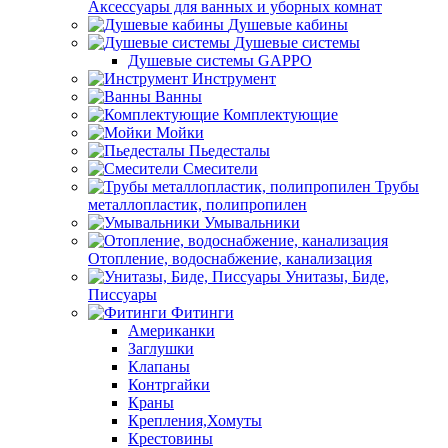
Аксессуары для ванных и уборных комнат
Душевые кабины
Душевые системы
Душевые системы GAPPO
Инструмент
Ванны
Комплектующие
Мойки
Пьедесталы
Смесители
Трубы
металлопластик, полипропилен
Умывальники
Отопление, водоснабжение, канализация
Унитазы, Биде,
Писсуары
Фитинги
Американки
Заглушки
Клапаны
Контргайки
Краны
Крепления,Хомуты
Крестовины