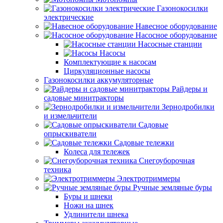
Газонокосилки
электрические
Навесное оборудование
Насосное оборудование
Насосные станции
Насосы
Комплектующие к насосам
Циркуляционные насосы
Газонокосилки аккумуляторные
Райдеры и
садовые минитракторы
Зернодробилки
и измельчители
Садовые
опрыскиватели
Садовые тележки
Колеса для тележек
Снегоуборочная
техника
Электротриммеры
Ручные земляные буры
Буры и шнеки
Ножи на шнек
Удлинители шнека