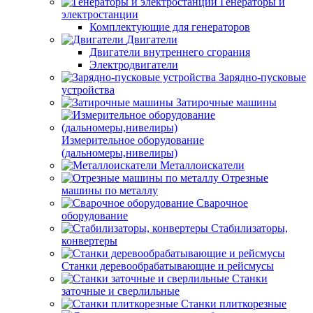
Генераторы и
электростанции
Комплектующие для генераторов
Двигатели
Двигатели внутреннего сгорания
Электродвигатели
Зарядно-пусковые
устройства
Затирочные машины
Измерительное оборудование
(дальномеры,нивелиры)
Металлоискатели
Отрезные
машины по металлу
Сварочное
оборудование
Стабилизаторы,
конвертеры
Станки деревообрабатывающие и рейсмусы
Станки
заточные и сверлильные
Станки плиткорезные