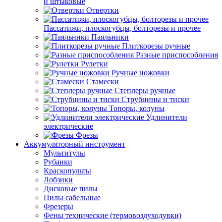
и штыковые
Отвертки
Пассатижи, плоскогубцы, болторезы и прочее
Паяльники
Плиткорезы ручные
Разные приспособления
Рулетки
Ручные ножовки
Стамески
Степлеры ручные
Струбцины и тиски
Топоры, колуны
Удлинители
электрические
Фрезы
Аккумуляторный инструмент
Мультитулы
Рубанки
Краскопульты
Лобзики
Дисковые пилы
Пилы сабельные
Фрезеры
Фены технические (термовоздуходувки)