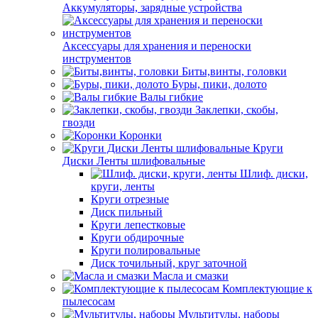
Аккумуляторы, зарядные устройства
Аксессуары для хранения и переноски
инструментов
Биты,винты, головки
Буры, пики, долото
Валы гибкие
Заклепки, скобы,
гвозди
Коронки
Круги
Диски Ленты шлифовальные
Шлиф. диски,
круги, ленты
Круги отрезные
Диск пильный
Круги лепестковые
Круги обдирочные
Круги полировальные
Диск точильный, круг заточной
Масла и смазки
Комплектующие к
пылесосам
Мультитулы, наборы