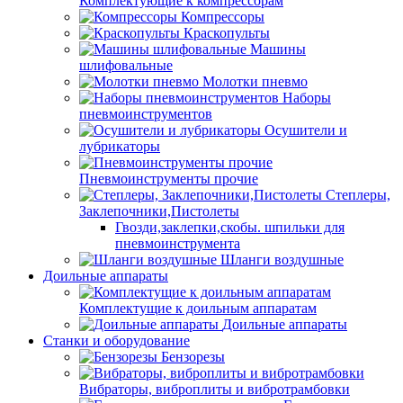
Комплектующие к компрессорам
Компрессоры
Краскопульты
Машины
шлифовальные
Молотки пневмо
Наборы
пневмоинструментов
Осушители и
лубрикаторы
Пневмоинструменты прочие
Степлеры,
Заклепочники,Пистолеты
Гвозди,заклепки,скобы. шпильки для
пневмоинструмента
Шланги воздушные
Доильные аппараты
Комплектущие к доильным аппаратам
Доильные аппараты
Станки и оборудование
Бензорезы
Вибраторы, виброплиты и вибротрамбовки