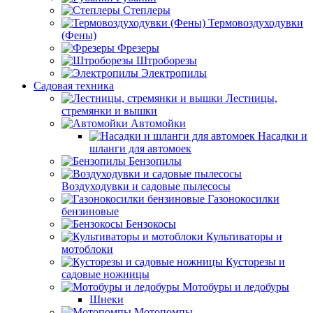
Степлеры
Термовоздуходувки
(Фены)
Фрезеры
Штроборезы
Электропилы
Садовая техника
Лестницы,
стремянки и вышки
Автомойки
Насадки и
шланги для автомоек
Бензопилы
Воздуходувки и садовые пылесосы
Газонокосилки
бензиновые
Бензокосы
Культиваторы и
мотоблоки
Кусторезы и
садовые ножницы
Мотобуры и ледобуры
Шнеки
Мотопомпы