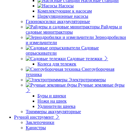
Насосные станции
Насосы
Комплектующие к насосам
Циркуляционные насосы
Газонокосилки аккумуляторные
Райдеры и
садовые минитракторы
Зернодробилки
и измельчители
Садовые
опрыскиватели
Садовые тележки
Колеса для тележек
Снегоуборочная
техника
Электротриммеры
Ручные земляные буры
Буры и шнеки
Ножи на шнек
Удлинители шнека
Триммеры аккумуляторные
Ручной инструмент
Заклепочники
Канистры