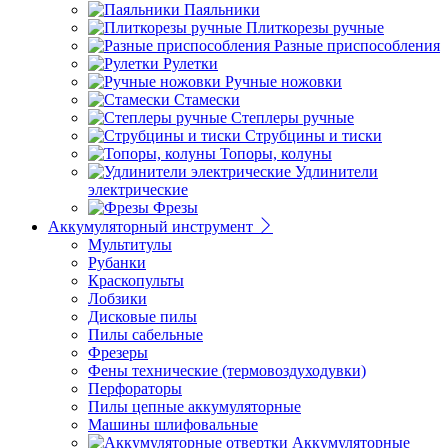
Паяльники
Плиткорезы ручные
Разные приспособления
Рулетки
Ручные ножовки
Стамески
Степлеры ручные
Струбцины и тиски
Топоры, колуны
Удлинители
электрические
Фрезы
Аккумуляторный инструмент
Мультитулы
Рубанки
Краскопульты
Лобзики
Дисковые пилы
Пилы сабельные
Фрезеры
Фены технические (термовоздуходувки)
Перфораторы
Пилы цепные аккумуляторные
Машины шлифовальные
Аккумуляторные