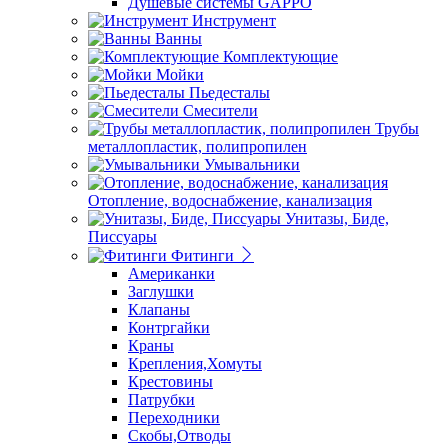
Душевые системы GAPPO
Инструмент
Ванны
Комплектующие
Мойки
Пьедесталы
Смесители
Трубы
металлопластик, полипропилен
Умывальники
Отопление, водоснабжение, канализация
Унитазы, Биде,
Писсуары
Фитинги
Американки
Заглушки
Клапаны
Контргайки
Краны
Крепления,Хомуты
Крестовины
Патрубки
Переходники
Скобы,Отводы