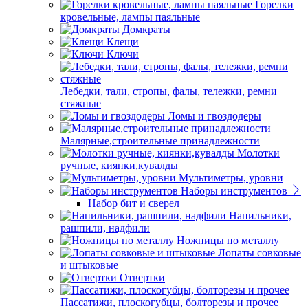
Горелки
кровельные, лампы паяльные
Домкраты
Клещи
Ключи
Лебедки, тали, стропы, фалы, тележки, ремни
стяжные
Ломы и гвоздодеры
Малярные,строительные принадлежности
Молотки
ручные, киянки,кувалды
Мультиметры, уровни
Наборы инструментов
Набор бит и сверел
Напильники,
рашпили, надфили
Ножницы по металлу
Лопаты совковые
и штыковые
Отвертки
Пассатижи, плоскогубцы, болторезы и прочее