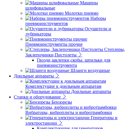
Машины
шлифовальные
Молотки пневмо
Наборы
пневмоинструментов
Осушители и
лубрикаторы
Пневмоинструменты прочие
Степлеры,
Заклепочники,Пистолеты
Гвозди,заклепки,скобы. шпильки для
пневмоинструмента
Шланги воздушные
Доильные аппараты
Комплектущие к доильным аппаратам
Доильные аппараты
Станки и оборудование
Бензорезы
Вибраторы, виброплиты и вибротрамбовки
Генераторы и
электростанции
Комплектующие для генераторов