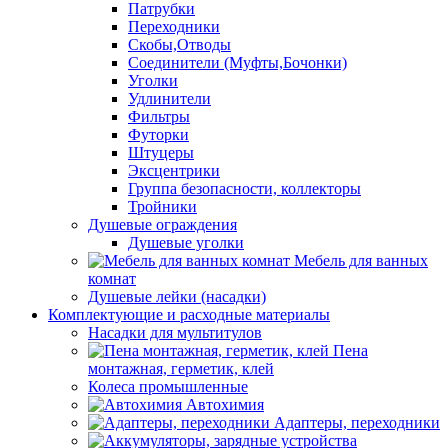
Патрубки
Переходники
Скобы,Отводы
Соединители (Муфты,Бочонки)
Уголки
Удлинители
Фильтры
Футорки
Штуцеры
Эксцентрики
Группа безопасности, коллекторы
Тройники
Душевые ограждения
Душевые уголки
Мебель для ванных
комнат
Душевые лейки (насадки)
Комплектующие и расходные материалы
Насадки для мультитулов
Пена
монтажная, герметик, клей
Колеса промышленные
Автохимия
Адаптеры, переходники