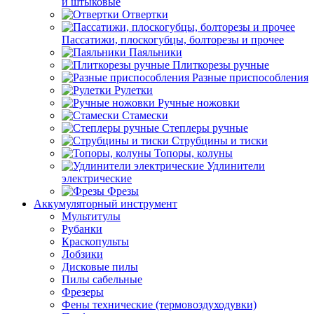
и штыковые
Отвертки
Пассатижи, плоскогубцы, болторезы и прочее
Паяльники
Плиткорезы ручные
Разные приспособления
Рулетки
Ручные ножовки
Стамески
Степлеры ручные
Струбцины и тиски
Топоры, колуны
Удлинители
электрические
Фрезы
Аккумуляторный инструмент
Мультитулы
Рубанки
Краскопульты
Лобзики
Дисковые пилы
Пилы сабельные
Фрезеры
Фены технические (термовоздуходувки)