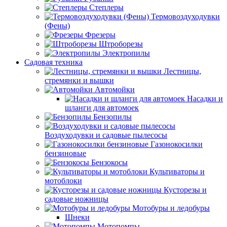
Степлеры
Термовоздуходувки
(Фены)
Фрезеры
Штроборезы
Электропилы
Садовая техника
Лестницы,
стремянки и вышки
Автомойки
Насадки и
шланги для автомоек
Бензопилы
Воздуходувки и садовые пылесосы
Газонокосилки
бензиновые
Бензокосы
Культиваторы и
мотоблоки
Кусторезы и
садовые ножницы
Мотобуры и ледобуры
Шнеки
Мотопомпы