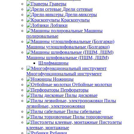
Граверы
Дрели сетевые
Дрели-миксеры
Краскопульты
Лобзики
Машины
полировальные
Машины углошлифовальные (Болгарки)
Машины шлифовальные (ПШМ, ЛШМ)
Шлифмашины
Многофункциональный инструмент
Ножницы
Отбойные молотки
Перфораторы
Пилы дисковые
Пилы
лезвийные, электроножовки
Пилы сабельные
Пилы торцовочные
Пистолеты
клеевые, монтажные
Рубанки