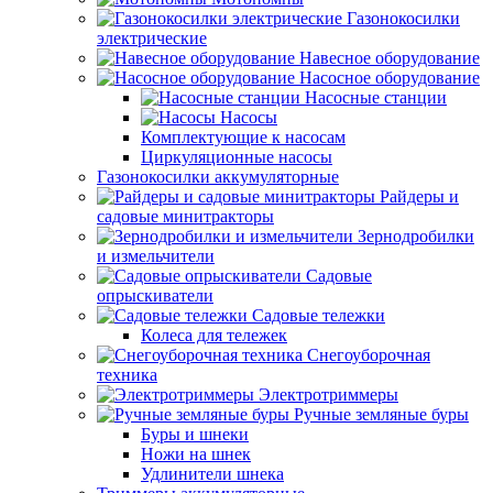
Газонокосилки
электрические
Навесное оборудование
Насосное оборудование
Насосные станции
Насосы
Комплектующие к насосам
Циркуляционные насосы
Газонокосилки аккумуляторные
Райдеры и
садовые минитракторы
Зернодробилки
и измельчители
Садовые
опрыскиватели
Садовые тележки
Колеса для тележек
Снегоуборочная
техника
Электротриммеры
Ручные земляные буры
Буры и шнеки
Ножи на шнек
Удлинители шнека