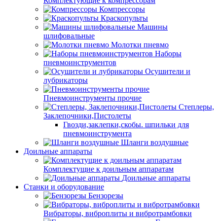
Комплектующие к компрессорам
Компрессоры
Краскопульты
Машины
шлифовальные
Молотки пневмо
Наборы
пневмоинструментов
Осушители и
лубрикаторы
Пневмоинструменты прочие
Степлеры,
Заклепочники,Пистолеты
Гвозди,заклепки,скобы. шпильки для
пневмоинструмента
Шланги воздушные
Доильные аппараты
Комплектущие к доильным аппаратам
Доильные аппараты
Станки и оборудование
Бензорезы
Вибраторы, виброплиты и вибротрамбовки