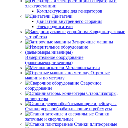
Генераторы и
электростанции
Комплектующие для генераторов
Двигатели
Двигатели внутреннего сгорания
Электродвигатели
Зарядно-пусковые
устройства
Затирочные машины
Измерительное оборудование
(дальномеры,нивелиры)
Металлоискатели
Отрезные
машины по металлу
Сварочное
оборудование
Стабилизаторы,
конвертеры
Станки деревообрабатывающие и рейсмусы
Станки
заточные и сверлильные
Станки плиткорезные