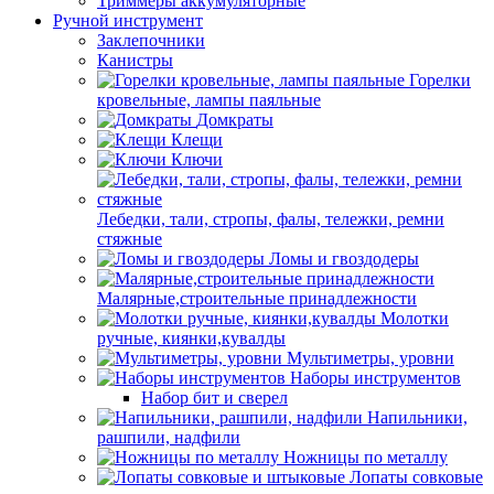
Триммеры аккумуляторные
Ручной инструмент
Заклепочники
Канистры
Горелки
кровельные, лампы паяльные
Домкраты
Клещи
Ключи
Лебедки, тали, стропы, фалы, тележки, ремни
стяжные
Ломы и гвоздодеры
Малярные,строительные принадлежности
Молотки
ручные, киянки,кувалды
Мультиметры, уровни
Наборы инструментов
Набор бит и сверел
Напильники,
рашпили, надфили
Ножницы по металлу
Лопаты совковые