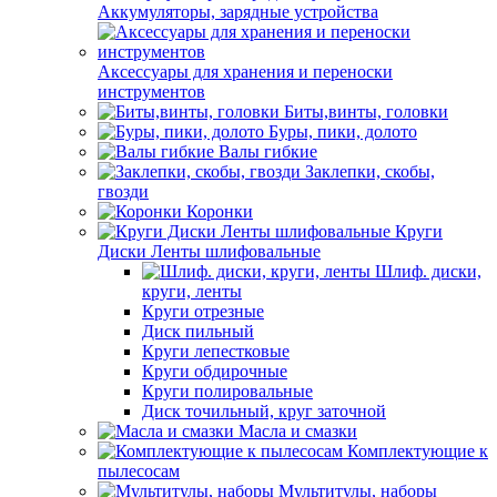
Аккумуляторы, зарядные устройства
Аксессуары для хранения и переноски
инструментов
Биты,винты, головки
Буры, пики, долото
Валы гибкие
Заклепки, скобы,
гвозди
Коронки
Круги
Диски Ленты шлифовальные
Шлиф. диски,
круги, ленты
Круги отрезные
Диск пильный
Круги лепестковые
Круги обдирочные
Круги полировальные
Диск точильный, круг заточной
Масла и смазки
Комплектующие к
пылесосам
Мультитулы, наборы