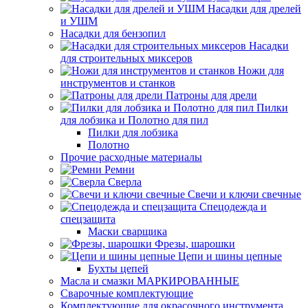
Насадки для дрелей
и УШМ
Насадки для бензопил
Насадки
для строительных миксеров
Ножи для
инструментов и станков
Патроны для дрели
Пилки
для лобзика и Полотно для пил
Пилки для лобзика
Полотно
Прочие расходные материалы
Ремни
Сверла
Свечи и ключи свечные
Спецодежда и
спецзащита
Маски сварщика
Фрезы, шарошки
Цепи и шины цепные
Бухты цепей
Масла и смазки МАРКИРОВАННЫЕ
Сварочные комплектующие
Комплектующие для окрасочного инструмента