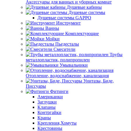
Аксессуары для ванных и уборных комнат
Душевые кабины
Душевые системы
Душевые системы GAPPO
Инструмент
Ванны
Комплектующие
Мойки
Пьедесталы
Смесители
Трубы
металлопластик, полипропилен
Умывальники
Отопление, водоснабжение, канализация
Унитазы, Биде,
Писсуары
Фитинги
Американки
Заглушки
Клапаны
Контргайки
Краны
Крепления,Хомуты
Крестовины