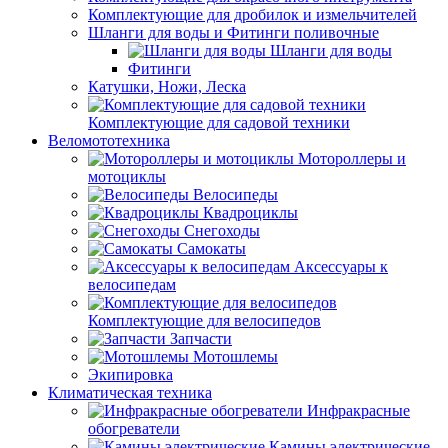
Комплектующие для дробилок и измельчителей
Шланги для воды и Фитинги поливочные
Шланги для воды
Фитинги
Катушки, Ножи, Леска
Комплектующие для садовой техники
Веломототехника
Мотороллеры и
мотоциклы
Велосипеды
Квадроциклы
Снегоходы
Самокаты
Аксессуары к
велосипедам
Комплектующие для велосипедов
Запчасти
Мотошлемы
Экипировка
Климатическая техника
Инфракрасные
обогреватели
Камины электрические