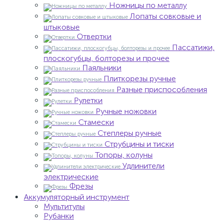
Ножницы по металлу
Лопаты совковые и
штыковые
Отвертки
Пассатижи,
плоскогубцы, болторезы и прочее
Паяльники
Плиткорезы ручные
Разные приспособления
Рулетки
Ручные ножовки
Стамески
Степлеры ручные
Струбцины и тиски
Топоры, колуны
Удлинители
электрические
Фрезы
Аккумуляторный инструмент
Мультитулы
Рубанки