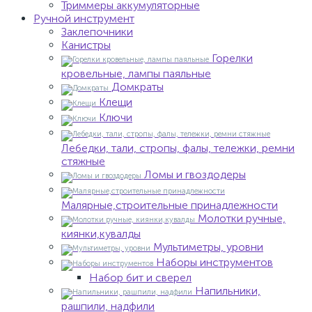
Триммеры аккумуляторные
Ручной инструмент
Заклепочники
Канистры
Горелки
кровельные, лампы паяльные
Домкраты
Клещи
Ключи
Лебедки, тали, стропы, фалы, тележки, ремни
стяжные
Ломы и гвоздодеры
Малярные,строительные принадлежности
Молотки ручные,
киянки,кувалды
Мультиметры, уровни
Наборы инструментов
Набор бит и сверел
Напильники,
рашпили, надфили