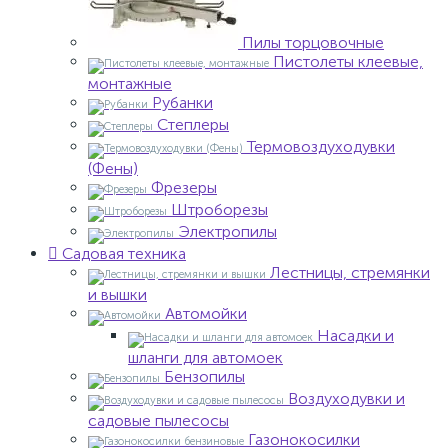
Пилы торцовочные
Пистолеты клеевые,
монтажные
Рубанки
Степлеры
Термовоздуходувки
(Фены)
Фрезеры
Штроборезы
Электропилы
Садовая техника
Лестницы, стремянки
и вышки
Автомойки
Насадки и
шланги для автомоек
Бензопилы
Воздуходувки и
садовые пылесосы
Газонокосилки