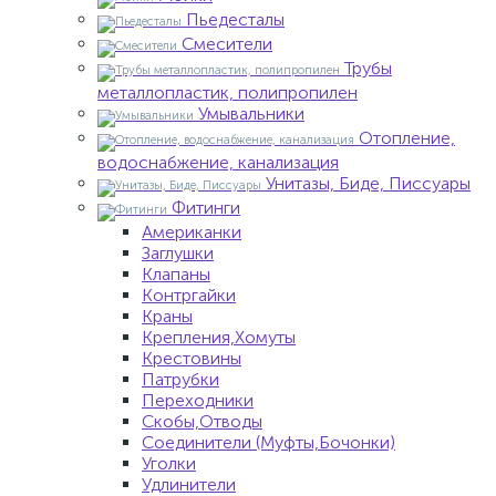
Пьедесталы
Смесители
Трубы
металлопластик, полипропилен
Умывальники
Отопление,
водоснабжение, канализация
Унитазы, Биде, Писсуары
Фитинги
Американки
Заглушки
Клапаны
Контргайки
Краны
Крепления,Хомуты
Крестовины
Патрубки
Переходники
Скобы,Отводы
Соединители (Муфты,Бочонки)
Уголки
Удлинители