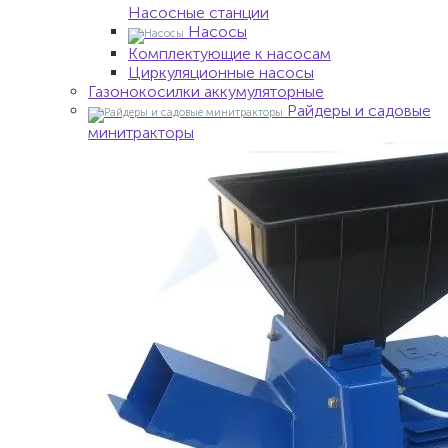
Насосные станции
Насосы
Комплектующие к насосам
Циркуляционные насосы
Газонокосилки аккумуляторные
Райдеры и садовые
минитракторы