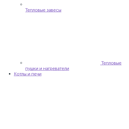
прочие
Степлеры,
Заклепочники,Пистолеты
Гвозди,заклепки,скобы. шпильки для
пневмоинструмента
Шланги воздушные
Доильные аппараты
Комплектущие к
доильным аппаратам
Доильные аппараты
Станки и оборудование
Бензорезы