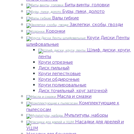
Биты,винты, головки
Буры, пики, долото
Валы гибкие
Заклепки, скобы, гвозди
Коронки
Круги Диски Ленты
шлифовальные
Шлиф. диски, круги,
ленты
Круги отрезные
Диск пильный
Круги лепестковые
Круги обдирочные
Круги полировальные
Диск точильный, круг заточной
Масла и смазки
Комплектующие к
пылесосам
Мультитулы, наборы
Насадки для дрелей и
УШМ
Насадки для бензопил