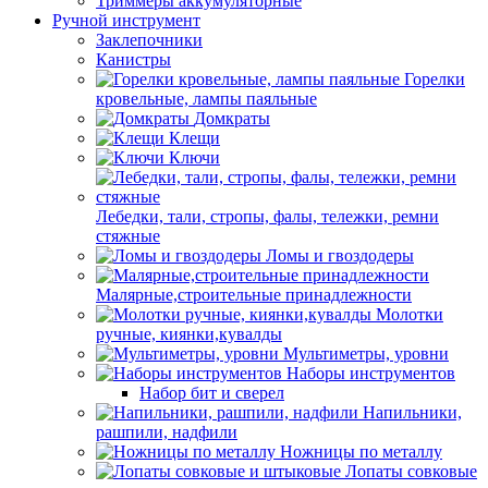
Триммеры аккумуляторные
Ручной инструмент
Заклепочники
Канистры
Горелки
кровельные, лампы паяльные
Домкраты
Клещи
Ключи
Лебедки, тали, стропы, фалы, тележки, ремни
стяжные
Ломы и гвоздодеры
Малярные,строительные принадлежности
Молотки
ручные, киянки,кувалды
Мультиметры, уровни
Наборы инструментов
Набор бит и сверел
Напильники,
рашпили, надфили
Ножницы по металлу
Лопаты совковые