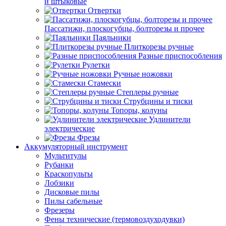
и штыковые
Отвертки
Пассатижи, плоскогубцы, болторезы и прочее
Паяльники
Плиткорезы ручные
Разные приспособления
Рулетки
Ручные ножовки
Стамески
Степлеры ручные
Струбцины и тиски
Топоры, колуны
Удлинители
электрические
Фрезы
Аккумуляторный инструмент
Мультитулы
Рубанки
Краскопульты
Лобзики
Дисковые пилы
Пилы сабельные
Фрезеры
Фены технические (термовоздуходувки)