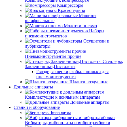
Комплектующие к компрессорам
Компрессоры
Краскопульты
Машины
шлифовальные
Молотки пневмо
Наборы
пневмоинструментов
Осушители и
лубрикаторы
Пневмоинструменты прочие
Степлеры,
Заклепочники,Пистолеты
Гвозди,заклепки,скобы. шпильки для
пневмоинструмента
Шланги воздушные
Доильные аппараты
Комплектущие к доильным аппаратам
Доильные аппараты
Станки и оборудование
Бензорезы
Вибраторы, виброплиты и вибротрамбовки