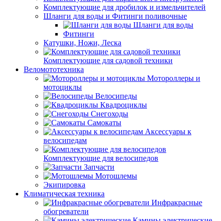
Комплектующие для дробилок и измельчителей
Шланги для воды и Фитинги поливочные
Шланги для воды
Фитинги
Катушки, Ножи, Леска
Комплектующие для садовой техники
Веломототехника
Мотороллеры и
мотоциклы
Велосипеды
Квадроциклы
Снегоходы
Самокаты
Аксессуары к
велосипедам
Комплектующие для велосипедов
Запчасти
Мотошлемы
Экипировка
Климатическая техника
Инфракрасные
обогреватели
Камины электрические