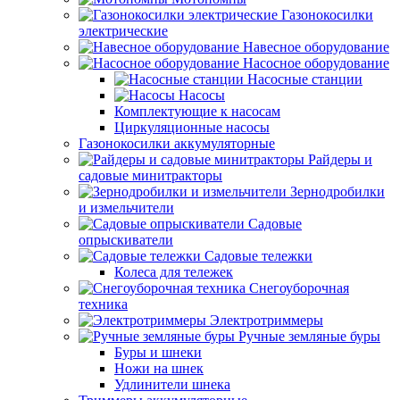
Газонокосилки
электрические
Навесное оборудование
Насосное оборудование
Насосные станции
Насосы
Комплектующие к насосам
Циркуляционные насосы
Газонокосилки аккумуляторные
Райдеры и
садовые минитракторы
Зернодробилки
и измельчители
Садовые
опрыскиватели
Садовые тележки
Колеса для тележек
Снегоуборочная
техника
Электротриммеры
Ручные земляные буры
Буры и шнеки
Ножи на шнек
Удлинители шнека