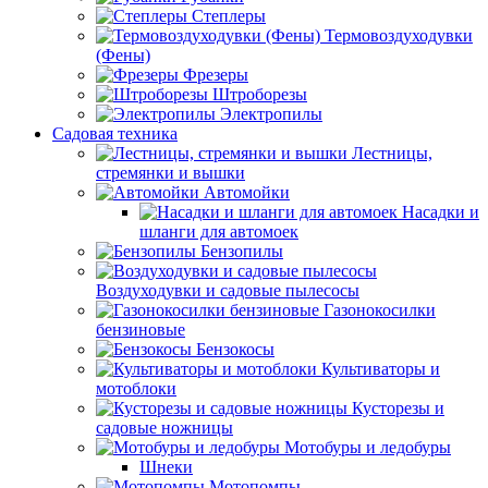
Степлеры
Термовоздуходувки
(Фены)
Фрезеры
Штроборезы
Электропилы
Садовая техника
Лестницы,
стремянки и вышки
Автомойки
Насадки и
шланги для автомоек
Бензопилы
Воздуходувки и садовые пылесосы
Газонокосилки
бензиновые
Бензокосы
Культиваторы и
мотоблоки
Кусторезы и
садовые ножницы
Мотобуры и ледобуры
Шнеки
Мотопомпы