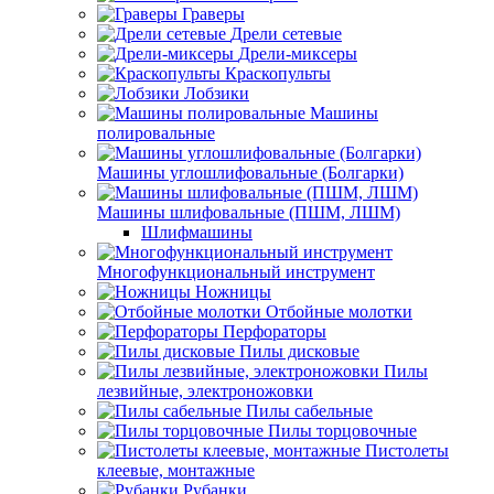
Граверы
Дрели сетевые
Дрели-миксеры
Краскопульты
Лобзики
Машины
полировальные
Машины углошлифовальные (Болгарки)
Машины шлифовальные (ПШМ, ЛШМ)
Шлифмашины
Многофункциональный инструмент
Ножницы
Отбойные молотки
Перфораторы
Пилы дисковые
Пилы
лезвийные, электроножовки
Пилы сабельные
Пилы торцовочные
Пистолеты
клеевые, монтажные
Рубанки