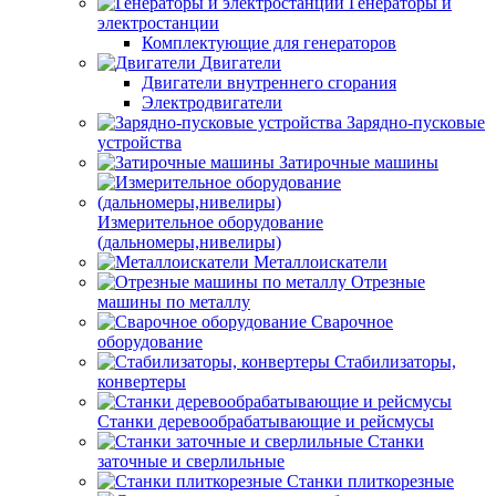
Генераторы и
электростанции
Комплектующие для генераторов
Двигатели
Двигатели внутреннего сгорания
Электродвигатели
Зарядно-пусковые
устройства
Затирочные машины
Измерительное оборудование
(дальномеры,нивелиры)
Металлоискатели
Отрезные
машины по металлу
Сварочное
оборудование
Стабилизаторы,
конвертеры
Станки деревообрабатывающие и рейсмусы
Станки
заточные и сверлильные
Станки плиткорезные