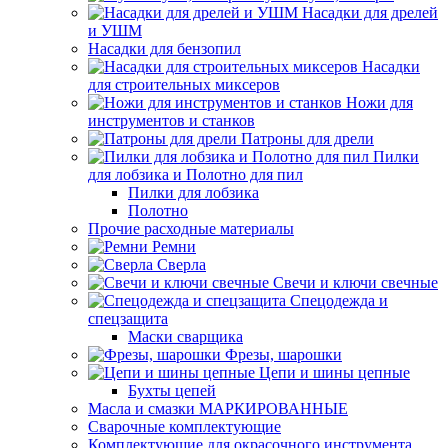
Насадки для дрелей
и УШМ
Насадки для бензопил
Насадки
для строительных миксеров
Ножи для
инструментов и станков
Патроны для дрели
Пилки
для лобзика и Полотно для пил
Пилки для лобзика
Полотно
Прочие расходные материалы
Ремни
Сверла
Свечи и ключи свечные
Спецодежда и
спецзащита
Маски сварщика
Фрезы, шарошки
Цепи и шины цепные
Бухты цепей
Масла и смазки МАРКИРОВАННЫЕ
Сварочные комплектующие
Комплектующие для окрасочного инструмента