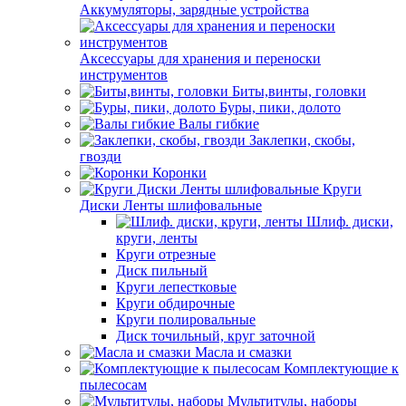
Аккумуляторы, зарядные устройства
Аксессуары для хранения и переноски
инструментов
Биты,винты, головки
Буры, пики, долото
Валы гибкие
Заклепки, скобы,
гвозди
Коронки
Круги
Диски Ленты шлифовальные
Шлиф. диски,
круги, ленты
Круги отрезные
Диск пильный
Круги лепестковые
Круги обдирочные
Круги полировальные
Диск точильный, круг заточной
Масла и смазки
Комплектующие к
пылесосам
Мультитулы, наборы