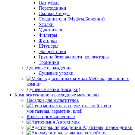
Патрубки
Переходники
Скобы,Отводы
Соединители (Муфты,Бочонки)
Уголки
Удлинители
Фильтры
Футорки
Штуцеры
Эксцентрики
Группа безопасности, коллекторы
Тройники
Душевые ограждения
Душевые уголки
Мебель для ванных
комнат
Душевые лейки (насадки)
Комплектующие и расходные материалы
Насадки для мультитулов
Пена
монтажная, герметик, клей
Колеса промышленные
Автохимия
Адаптеры, переходники