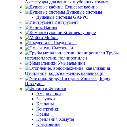
Аксессуары для ванных и уборных комнат
Душевые кабины
Душевые системы
Душевые системы GAPPO
Инструмент
Ванны
Комплектующие
Мойки
Пьедесталы
Смесители
Трубы
металлопластик, полипропилен
Умывальники
Отопление, водоснабжение, канализация
Унитазы, Биде,
Писсуары
Фитинги
Американки
Заглушки
Клапаны
Контргайки
Краны
Крепления,Хомуты
Крестовины