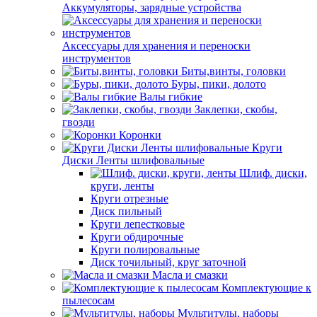
Аккумуляторы, зарядные устройства
Аксессуары для хранения и переноски
инструментов
Биты,винты, головки
Буры, пики, долото
Валы гибкие
Заклепки, скобы,
гвозди
Коронки
Круги
Диски Ленты шлифовальные
Шлиф. диски,
круги, ленты
Круги отрезные
Диск пильный
Круги лепестковые
Круги обдирочные
Круги полировальные
Диск точильный, круг заточной
Масла и смазки
Комплектующие к
пылесосам
Мультитулы, наборы