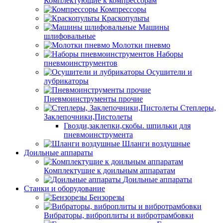
Комплектующие к компрессорам
Компрессоры
Краскопульты
Машины
шлифовальные
Молотки пневмо
Наборы
пневмоинструментов
Осушители и
лубрикаторы
Пневмоинструменты прочие
Степлеры,
Заклепочники,Пистолеты
Гвозди,заклепки,скобы. шпильки для
пневмоинструмента
Шланги воздушные
Доильные аппараты
Комплектущие к доильным аппаратам
Доильные аппараты
Станки и оборудование
Бензорезы
Вибраторы, виброплиты и вибротрамбовки