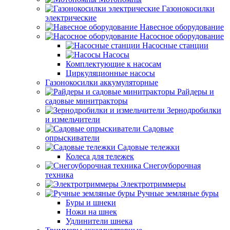
Газонокосилки
электрические
Навесное оборудование
Насосное оборудование
Насосные станции
Насосы
Комплектующие к насосам
Циркуляционные насосы
Газонокосилки аккумуляторные
Райдеры и
садовые минитракторы
Зернодробилки
и измельчители
Садовые
опрыскиватели
Садовые тележки
Колеса для тележек
Снегоуборочная
техника
Электротриммеры
Ручные земляные буры
Буры и шнеки
Ножи на шнек
Удлинители шнека