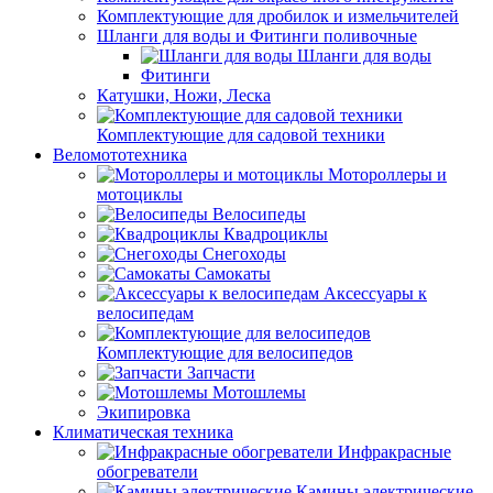
Комплектующие для дробилок и измельчителей
Шланги для воды и Фитинги поливочные
Шланги для воды
Фитинги
Катушки, Ножи, Леска
Комплектующие для садовой техники
Веломототехника
Мотороллеры и
мотоциклы
Велосипеды
Квадроциклы
Снегоходы
Самокаты
Аксессуары к
велосипедам
Комплектующие для велосипедов
Запчасти
Мотошлемы
Экипировка
Климатическая техника
Инфракрасные
обогреватели
Камины электрические