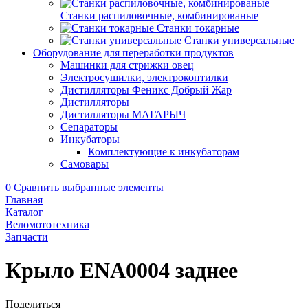
Станки распиловочные, комбинированые
Станки токарные
Станки универсальные
Оборудование для переработки продуктов
Машинки для стрижки овец
Электросушилки, электрокоптилки
Дистилляторы Феникс Добрый Жар
Дистилляторы
Дистилляторы МАГАРЫЧ
Сепараторы
Инкубаторы
Комплектующие к инкубаторам
Самовары
0
Сравнить выбранные элементы
Главная
Каталог
Веломототехника
Запчасти
Крыло ENA0004 заднее
Поделиться