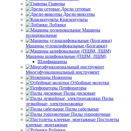
Граверы
Дрели сетевые
Дрели-миксеры
Краскопульты
Лобзики
Машины
полировальные
Машины углошлифовальные (Болгарки)
Машины шлифовальные (ПШМ, ЛШМ)
Шлифмашины
Многофункциональный инструмент
Ножницы
Отбойные молотки
Перфораторы
Пилы дисковые
Пилы
лезвийные, электроножовки
Пилы сабельные
Пилы торцовочные
Пистолеты
клеевые, монтажные
Рубанки