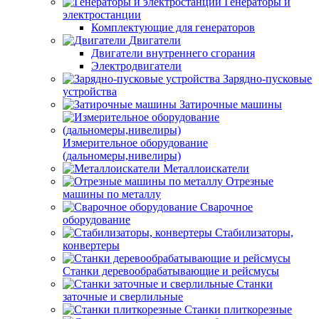
Генераторы и
электростанции
Комплектующие для генераторов
Двигатели
Двигатели внутреннего сгорания
Электродвигатели
Зарядно-пусковые
устройства
Затирочные машины
Измерительное оборудование
(дальномеры,нивелиры)
Металлоискатели
Отрезные
машины по металлу
Сварочное
оборудование
Стабилизаторы,
конвертеры
Станки деревообрабатывающие и рейсмусы
Станки
заточные и сверлильные
Станки плиткорезные