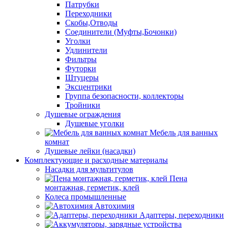
Патрубки
Переходники
Скобы,Отводы
Соединители (Муфты,Бочонки)
Уголки
Удлинители
Фильтры
Футорки
Штуцеры
Эксцентрики
Группа безопасности, коллекторы
Тройники
Душевые ограждения
Душевые уголки
Мебель для ванных
комнат
Душевые лейки (насадки)
Комплектующие и расходные материалы
Насадки для мультитулов
Пена
монтажная, герметик, клей
Колеса промышленные
Автохимия
Адаптеры, переходники