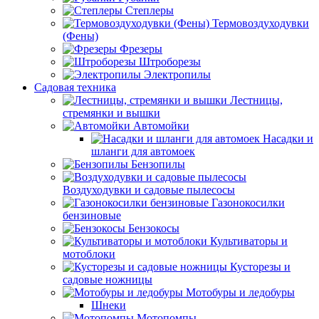
Степлеры
Термовоздуходувки
(Фены)
Фрезеры
Штроборезы
Электропилы
Садовая техника
Лестницы,
стремянки и вышки
Автомойки
Насадки и
шланги для автомоек
Бензопилы
Воздуходувки и садовые пылесосы
Газонокосилки
бензиновые
Бензокосы
Культиваторы и
мотоблоки
Кусторезы и
садовые ножницы
Мотобуры и ледобуры
Шнеки
Мотопомпы