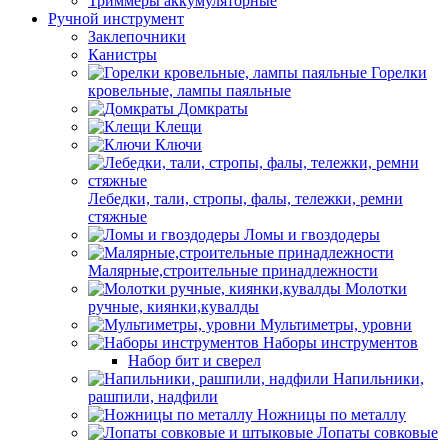
Триммеры аккумуляторные
Ручной инструмент
Заклепочники
Канистры
Горелки
кровельные, лампы паяльные
Домкраты
Клещи
Ключи
Лебедки, тали, стропы, фалы, тележки, ремни
стяжные
Ломы и гвоздодеры
Малярные,строительные принадлежности
Молотки
ручные, киянки,кувалды
Мультиметры, уровни
Наборы инструментов
Набор бит и сверел
Напильники,
рашпили, надфили
Ножницы по металлу
Лопаты совковые