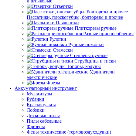
и штыковые
Отвертки
Пассатижи, плоскогубцы, болторезы и прочее
Паяльники
Плиткорезы ручные
Разные приспособления
Рулетки
Ручные ножовки
Стамески
Степлеры ручные
Струбцины и тиски
Топоры, колуны
Удлинители
электрические
Фрезы
Аккумуляторный инструмент
Мультитулы
Рубанки
Краскопульты
Лобзики
Дисковые пилы
Пилы сабельные
Фрезеры
Фены технические (термовоздуходувки)