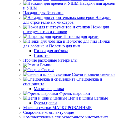
Насадки для дрелей
и УШМ
Насадки для бензопил
Насадки
для строительных миксеров
Ножи для
инструментов и станков
Патроны для дрели
Пилки
для лобзика и Полотно для пил
Пилки для лобзика
Полотно
Прочие расходные материалы
Ремни
Сверла
Свечи и ключи свечные
Спецодежда и
спецзащита
Маски сварщика
Фрезы, шарошки
Цепи и шины цепные
Бухты цепей
Масла и смазки МАРКИРОВАННЫЕ
Сварочные комплектующие
Комплектующие для окрасочного инструмента