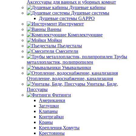
Аксессуары для ванных и уборных комнат
Душевые кабины
Душевые системы
Душевые системы GAPPO
Инструмент
Ванны
Комплектующие
Мойки
Пьедесталы
Смесители
Трубы
металлопластик, полипропилен
Умывальники
Отопление, водоснабжение, канализация
Унитазы, Биде,
Писсуары
Фитинги
Американки
Заглушки
Клапаны
Контргайки
Краны
Крепления,Хомуты
Крестовины