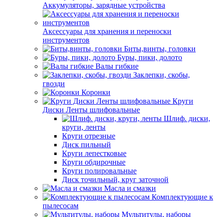
Аккумуляторы, зарядные устройства
Аксессуары для хранения и переноски
инструментов
Биты,винты, головки
Буры, пики, долото
Валы гибкие
Заклепки, скобы,
гвозди
Коронки
Круги
Диски Ленты шлифовальные
Шлиф. диски,
круги, ленты
Круги отрезные
Диск пильный
Круги лепестковые
Круги обдирочные
Круги полировальные
Диск точильный, круг заточной
Масла и смазки
Комплектующие к
пылесосам
Мультитулы, наборы