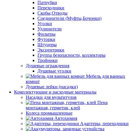
Патрубки
Переходники
Скобы,Отводы
Соединители (Муфты,Бочонки)
Уголки
Удлинители
Фильтры
Футорки
Штуцеры
Эксцентрики
Группа безопасности, коллекторы
Тройники
Душевые ограждения
Душевые уголки
Мебель для ванных
комнат
Душевые лейки (насадки)
Комплектующие и расходные материалы
Насадки для мультитулов
Пена
монтажная, герметик, клей
Колеса промышленные
Автохимия
Адаптеры, переходники