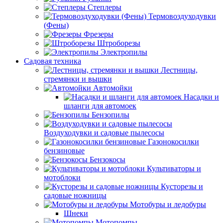
Степлеры
Термовоздуходувки
(Фены)
Фрезеры
Штроборезы
Электропилы
Садовая техника
Лестницы,
стремянки и вышки
Автомойки
Насадки и
шланги для автомоек
Бензопилы
Воздуходувки и садовые пылесосы
Газонокосилки
бензиновые
Бензокосы
Культиваторы и
мотоблоки
Кусторезы и
садовые ножницы
Мотобуры и ледобуры
Шнеки
Мотопомпы