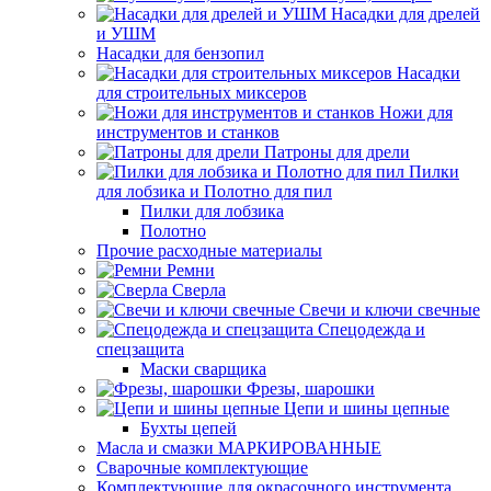
Насадки для дрелей
и УШМ
Насадки для бензопил
Насадки
для строительных миксеров
Ножи для
инструментов и станков
Патроны для дрели
Пилки
для лобзика и Полотно для пил
Пилки для лобзика
Полотно
Прочие расходные материалы
Ремни
Сверла
Свечи и ключи свечные
Спецодежда и
спецзащита
Маски сварщика
Фрезы, шарошки
Цепи и шины цепные
Бухты цепей
Масла и смазки МАРКИРОВАННЫЕ
Сварочные комплектующие
Комплектующие для окрасочного инструмента