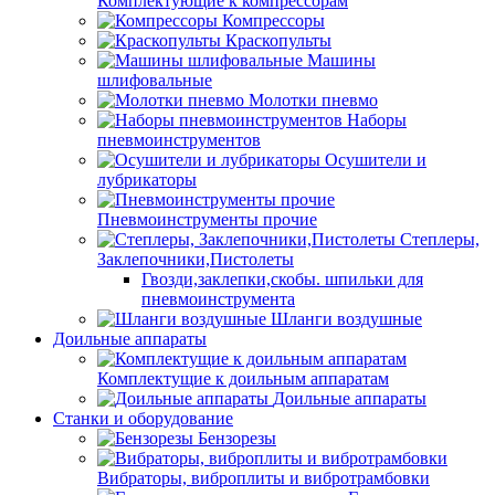
Комплектующие к компрессорам
Компрессоры
Краскопульты
Машины
шлифовальные
Молотки пневмо
Наборы
пневмоинструментов
Осушители и
лубрикаторы
Пневмоинструменты прочие
Степлеры,
Заклепочники,Пистолеты
Гвозди,заклепки,скобы. шпильки для
пневмоинструмента
Шланги воздушные
Доильные аппараты
Комплектущие к доильным аппаратам
Доильные аппараты
Станки и оборудование
Бензорезы
Вибраторы, виброплиты и вибротрамбовки