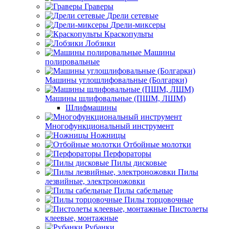
Граверы
Дрели сетевые
Дрели-миксеры
Краскопульты
Лобзики
Машины
полировальные
Машины углошлифовальные (Болгарки)
Машины шлифовальные (ПШМ, ЛШМ)
Шлифмашины
Многофункциональный инструмент
Ножницы
Отбойные молотки
Перфораторы
Пилы дисковые
Пилы
лезвийные, электроножовки
Пилы сабельные
Пилы торцовочные
Пистолеты
клеевые, монтажные
Рубанки