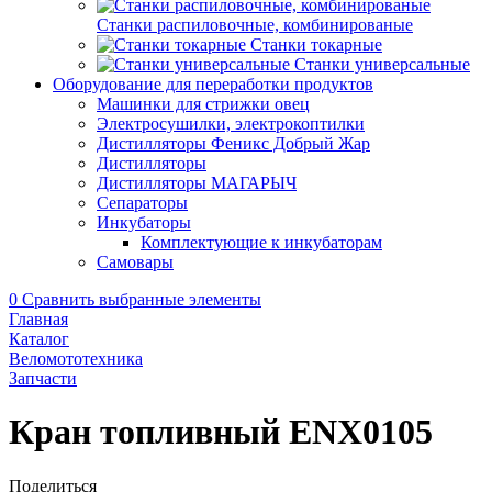
Станки распиловочные, комбинированые
Станки токарные
Станки универсальные
Оборудование для переработки продуктов
Машинки для стрижки овец
Электросушилки, электрокоптилки
Дистилляторы Феникс Добрый Жар
Дистилляторы
Дистилляторы МАГАРЫЧ
Сепараторы
Инкубаторы
Комплектующие к инкубаторам
Самовары
0
Сравнить выбранные элементы
Главная
Каталог
Веломототехника
Запчасти
Кран топливный ENX0105
Поделиться