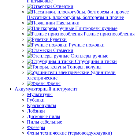
и штыковые
Отвертки
Пассатижи, плоскогубцы, болторезы и прочее
Паяльники
Плиткорезы ручные
Разные приспособления
Рулетки
Ручные ножовки
Стамески
Степлеры ручные
Струбцины и тиски
Топоры, колуны
Удлинители
электрические
Фрезы
Аккумуляторный инструмент
Мультитулы
Рубанки
Краскопульты
Лобзики
Дисковые пилы
Пилы сабельные
Фрезеры
Фены технические (термовоздуходувки)