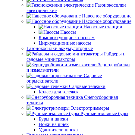
Газонокосилки
электрические
Навесное оборудование
Насосное оборудование
Насосные станции
Насосы
Комплектующие к насосам
Циркуляционные насосы
Газонокосилки аккумуляторные
Райдеры и
садовые минитракторы
Зернодробилки
и измельчители
Садовые
опрыскиватели
Садовые тележки
Колеса для тележек
Снегоуборочная
техника
Электротриммеры
Ручные земляные буры
Буры и шнеки
Ножи на шнек
Удлинители шнека