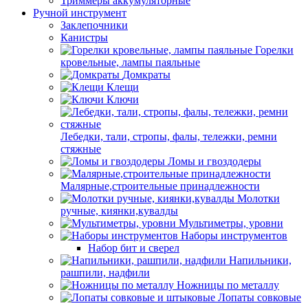
Триммеры аккумуляторные
Ручной инструмент
Заклепочники
Канистры
Горелки
кровельные, лампы паяльные
Домкраты
Клещи
Ключи
Лебедки, тали, стропы, фалы, тележки, ремни
стяжные
Ломы и гвоздодеры
Малярные,строительные принадлежности
Молотки
ручные, киянки,кувалды
Мультиметры, уровни
Наборы инструментов
Набор бит и сверел
Напильники,
рашпили, надфили
Ножницы по металлу
Лопаты совковые