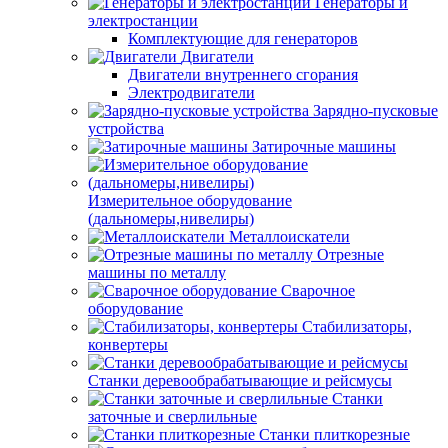
Генераторы и
электростанции
Комплектующие для генераторов
Двигатели
Двигатели внутреннего сгорания
Электродвигатели
Зарядно-пусковые
устройства
Затирочные машины
Измерительное оборудование
(дальномеры,нивелиры)
Металлоискатели
Отрезные
машины по металлу
Сварочное
оборудование
Стабилизаторы,
конвертеры
Станки деревообрабатывающие и рейсмусы
Станки
заточные и сверлильные
Станки плиткорезные