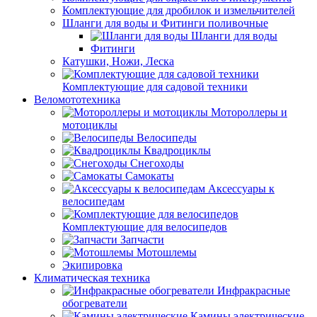
Комплектующие для дробилок и измельчителей
Шланги для воды и Фитинги поливочные
Шланги для воды
Фитинги
Катушки, Ножи, Леска
Комплектующие для садовой техники
Веломототехника
Мотороллеры и
мотоциклы
Велосипеды
Квадроциклы
Снегоходы
Самокаты
Аксессуары к
велосипедам
Комплектующие для велосипедов
Запчасти
Мотошлемы
Экипировка
Климатическая техника
Инфракрасные
обогреватели
Камины электрические