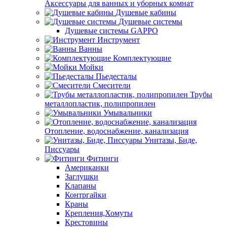
Аксессуары для ванных и уборных комнат
Душевые кабины
Душевые системы
Душевые системы GAPPO
Инструмент
Ванны
Комплектующие
Мойки
Пьедесталы
Смесители
Трубы
металлопластик, полипропилен
Умывальники
Отопление, водоснабжение, канализация
Унитазы, Биде,
Писсуары
Фитинги
Американки
Заглушки
Клапаны
Контргайки
Краны
Крепления,Хомуты
Крестовины