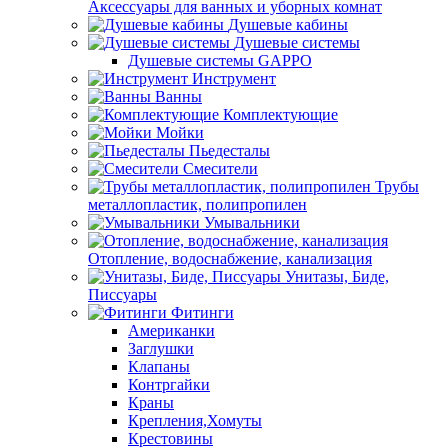
Аксессуары для ванных и уборных комнат
Душевые кабины
Душевые системы
Душевые системы GAPPO
Инструмент
Ванны
Комплектующие
Мойки
Пьедесталы
Смесители
Трубы
металлопластик, полипропилен
Умывальники
Отопление, водоснабжение, канализация
Унитазы, Биде,
Писсуары
Фитинги
Американки
Заглушки
Клапаны
Контргайки
Краны
Крепления,Хомуты
Крестовины