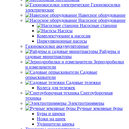
Газонокосилки
электрические
Навесное оборудование
Насосное оборудование
Насосные станции
Насосы
Комплектующие к насосам
Циркуляционные насосы
Газонокосилки аккумуляторные
Райдеры и
садовые минитракторы
Зернодробилки
и измельчители
Садовые
опрыскиватели
Садовые тележки
Колеса для тележек
Снегоуборочная
техника
Электротриммеры
Ручные земляные буры
Буры и шнеки
Ножи на шнек
Удлинители шнека