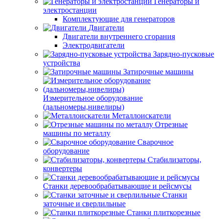
Генераторы и
электростанции
Комплектующие для генераторов
Двигатели
Двигатели внутреннего сгорания
Электродвигатели
Зарядно-пусковые
устройства
Затирочные машины
Измерительное оборудование
(дальномеры,нивелиры)
Металлоискатели
Отрезные
машины по металлу
Сварочное
оборудование
Стабилизаторы,
конвертеры
Станки деревообрабатывающие и рейсмусы
Станки
заточные и сверлильные
Станки плиткорезные