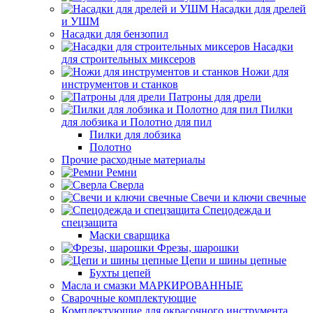
Насадки для дрелей
и УШМ
Насадки для бензопил
Насадки
для строительных миксеров
Ножи для
инструментов и станков
Патроны для дрели
Пилки
для лобзика и Полотно для пил
Пилки для лобзика
Полотно
Прочие расходные материалы
Ремни
Сверла
Свечи и ключи свечные
Спецодежда и
спецзащита
Маски сварщика
Фрезы, шарошки
Цепи и шины цепные
Бухты цепей
Масла и смазки МАРКИРОВАННЫЕ
Сварочные комплектующие
Комплектующие для окрасочного инструмента