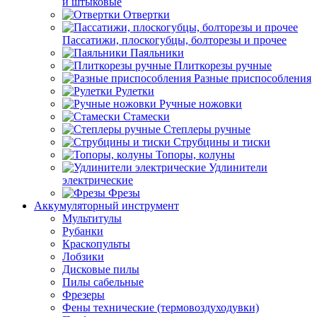
и штыковые
Отвертки
Пассатижи, плоскогубцы, болторезы и прочее
Паяльники
Плиткорезы ручные
Разные приспособления
Рулетки
Ручные ножовки
Стамески
Степлеры ручные
Струбцины и тиски
Топоры, колуны
Удлинители
электрические
Фрезы
Аккумуляторный инструмент
Мультитулы
Рубанки
Краскопульты
Лобзики
Дисковые пилы
Пилы сабельные
Фрезеры
Фены технические (термовоздуходувки)