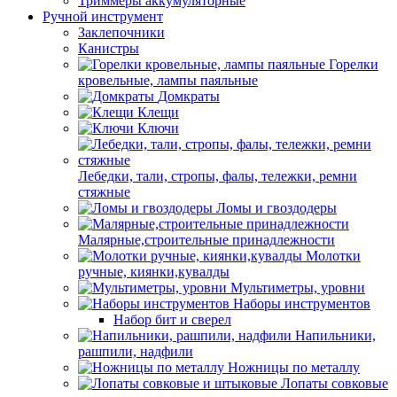
Триммеры аккумуляторные
Ручной инструмент
Заклепочники
Канистры
Горелки
кровельные, лампы паяльные
Домкраты
Клещи
Ключи
Лебедки, тали, стропы, фалы, тележки, ремни
стяжные
Ломы и гвоздодеры
Малярные,строительные принадлежности
Молотки
ручные, киянки,кувалды
Мультиметры, уровни
Наборы инструментов
Набор бит и сверел
Напильники,
рашпили, надфили
Ножницы по металлу
Лопаты совковые