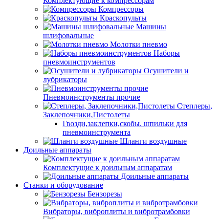
Комплектующие к компрессорам
Компрессоры
Краскопульты
Машины
шлифовальные
Молотки пневмо
Наборы
пневмоинструментов
Осушители и
лубрикаторы
Пневмоинструменты прочие
Степлеры,
Заклепочники,Пистолеты
Гвозди,заклепки,скобы. шпильки для
пневмоинструмента
Шланги воздушные
Доильные аппараты
Комплектущие к доильным аппаратам
Доильные аппараты
Станки и оборудование
Бензорезы
Вибраторы, виброплиты и вибротрамбовки