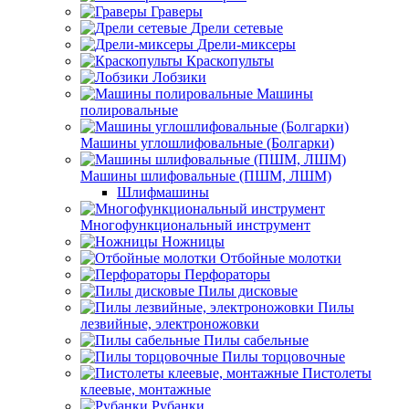
Граверы
Дрели сетевые
Дрели-миксеры
Краскопульты
Лобзики
Машины
полировальные
Машины углошлифовальные (Болгарки)
Машины шлифовальные (ПШМ, ЛШМ)
Шлифмашины
Многофункциональный инструмент
Ножницы
Отбойные молотки
Перфораторы
Пилы дисковые
Пилы
лезвийные, электроножовки
Пилы сабельные
Пилы торцовочные
Пистолеты
клеевые, монтажные
Рубанки