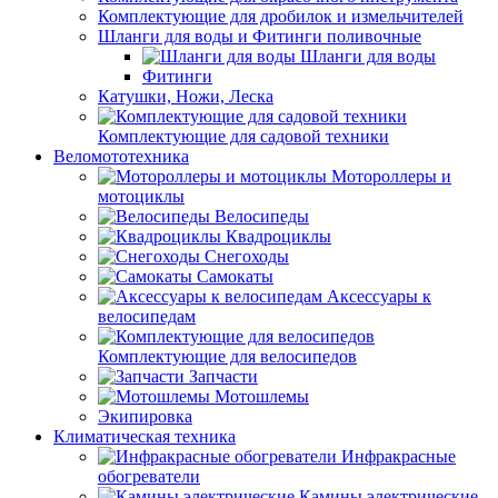
Комплектующие для дробилок и измельчителей
Шланги для воды и Фитинги поливочные
Шланги для воды
Фитинги
Катушки, Ножи, Леска
Комплектующие для садовой техники
Веломототехника
Мотороллеры и
мотоциклы
Велосипеды
Квадроциклы
Снегоходы
Самокаты
Аксессуары к
велосипедам
Комплектующие для велосипедов
Запчасти
Мотошлемы
Экипировка
Климатическая техника
Инфракрасные
обогреватели
Камины электрические