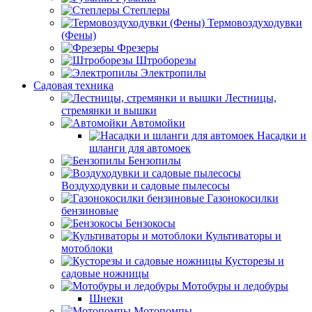
Степлеры
Термовоздуходувки
(Фены)
Фрезеры
Штроборезы
Электропилы
Садовая техника
Лестницы,
стремянки и вышки
Автомойки
Насадки и
шланги для автомоек
Бензопилы
Воздуходувки и садовые пылесосы
Газонокосилки
бензиновые
Бензокосы
Культиваторы и
мотоблоки
Кусторезы и
садовые ножницы
Мотобуры и ледобуры
Шнеки
Мотопомпы