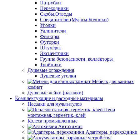
Патрубки
Переходники
Скобы,Отводы
Соединители (Муфты,Бочонки)
Уголки
Удлинители
Фильтры
Футорки
Штуцеры
Эксцентрики
Группа безопасности, коллекторы
Тройники
Душевые ограждения
Душевые уголки
Мебель для ванных
комнат
Душевые лейки (насадки)
Комплектующие и расходные материалы
Насадки для мультитулов
Пена
монтажная, герметик, клей
Колеса промышленные
Автохимия
Адаптеры, переходники