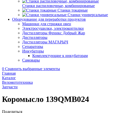
Станки распиловочные, комбинированые
Станки токарные
Станки универсальные
Оборудование для переработки продуктов
Машинки для стрижки овец
Электросушилки, электрокоптилки
Дистилляторы Феникс Добрый Жар
Дистилляторы
Дистилляторы МАГАРЫЧ
Сепараторы
Инкубаторы
Комплектующие к инкубаторам
Самовары
0
Сравнить выбранные элементы
Главная
Каталог
Веломототехника
Запчасти
Коромысло 139QMB024
Поделиться