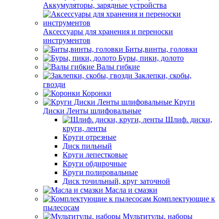
Аккумуляторы, зарядные устройства
Аксессуары для хранения и переноски
инструментов
Биты,винты, головки
Буры, пики, долото
Валы гибкие
Заклепки, скобы,
гвозди
Коронки
Круги
Диски Ленты шлифовальные
Шлиф. диски,
круги, ленты
Круги отрезные
Диск пильный
Круги лепестковые
Круги обдирочные
Круги полировальные
Диск точильный, круг заточной
Масла и смазки
Комплектующие к
пылесосам
Мультитулы, наборы