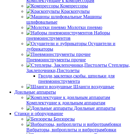
Комплектующие к компрессорам
Компрессоры
Краскопульты
Машины
шлифовальные
Молотки пневмо
Наборы
пневмоинструментов
Осушители и
лубрикаторы
Пневмоинструменты прочие
Степлеры,
Заклепочники,Пистолеты
Гвозди,заклепки,скобы. шпильки для
пневмоинструмента
Шланги воздушные
Доильные аппараты
Комплектущие к доильным аппаратам
Доильные аппараты
Станки и оборудование
Бензорезы
Вибраторы, виброплиты и вибротрамбовки