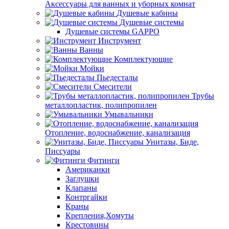
Аксессуары для ванных и уборных комнат
Душевые кабины
Душевые системы
Душевые системы GAPPO
Инструмент
Ванны
Комплектующие
Мойки
Пьедесталы
Смесители
Трубы
металлопластик, полипропилен
Умывальники
Отопление, водоснабжение, канализация
Унитазы, Биде,
Писсуары
Фитинги
Американки
Заглушки
Клапаны
Контргайки
Краны
Крепления,Хомуты
Крестовины