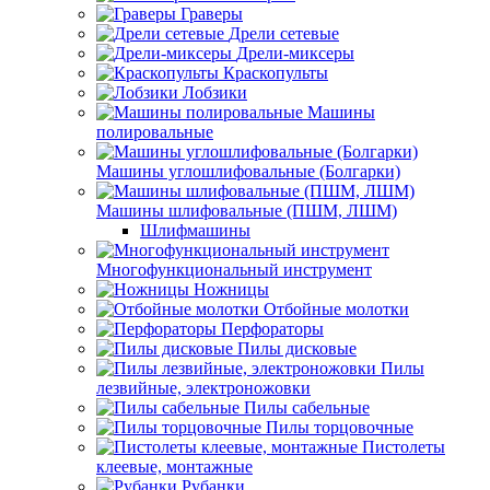
Граверы
Дрели сетевые
Дрели-миксеры
Краскопульты
Лобзики
Машины
полировальные
Машины углошлифовальные (Болгарки)
Машины шлифовальные (ПШМ, ЛШМ)
Шлифмашины
Многофункциональный инструмент
Ножницы
Отбойные молотки
Перфораторы
Пилы дисковые
Пилы
лезвийные, электроножовки
Пилы сабельные
Пилы торцовочные
Пистолеты
клеевые, монтажные
Рубанки