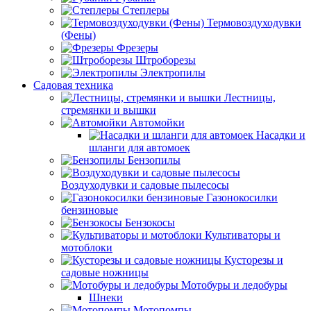
Степлеры
Термовоздуходувки
(Фены)
Фрезеры
Штроборезы
Электропилы
Садовая техника
Лестницы,
стремянки и вышки
Автомойки
Насадки и
шланги для автомоек
Бензопилы
Воздуходувки и садовые пылесосы
Газонокосилки
бензиновые
Бензокосы
Культиваторы и
мотоблоки
Кусторезы и
садовые ножницы
Мотобуры и ледобуры
Шнеки
Мотопомпы