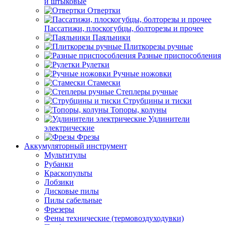
и штыковые
Отвертки
Пассатижи, плоскогубцы, болторезы и прочее
Паяльники
Плиткорезы ручные
Разные приспособления
Рулетки
Ручные ножовки
Стамески
Степлеры ручные
Струбцины и тиски
Топоры, колуны
Удлинители
электрические
Фрезы
Аккумуляторный инструмент
Мультитулы
Рубанки
Краскопульты
Лобзики
Дисковые пилы
Пилы сабельные
Фрезеры
Фены технические (термовоздуходувки)