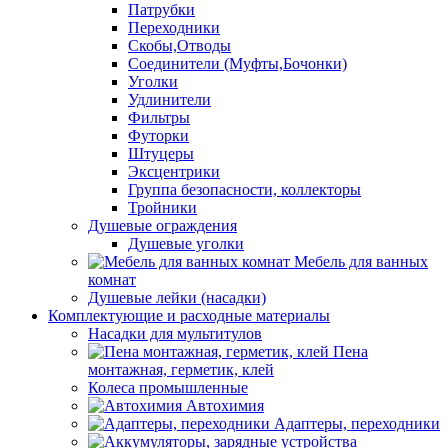
Патрубки
Переходники
Скобы,Отводы
Соединители (Муфты,Бочонки)
Уголки
Удлинители
Фильтры
Футорки
Штуцеры
Эксцентрики
Группа безопасности, коллекторы
Тройники
Душевые ограждения
Душевые уголки
Мебель для ванных
комнат
Душевые лейки (насадки)
Комплектующие и расходные материалы
Насадки для мультитулов
Пена
монтажная, герметик, клей
Колеса промышленные
Автохимия
Адаптеры, переходники