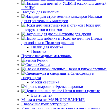
Насадки для дрелей
и УШМ
Насадки для бензопил
Насадки
для строительных миксеров
Ножи для
инструментов и станков
Патроны для дрели
Пилки
для лобзика и Полотно для пил
Пилки для лобзика
Полотно
Прочие расходные материалы
Ремни
Сверла
Свечи и ключи свечные
Спецодежда и
спецзащита
Маски сварщика
Фрезы, шарошки
Цепи и шины цепные
Бухты цепей
Масла и смазки МАРКИРОВАННЫЕ
Сварочные комплектующие
Комплектующие для окрасочного инструмента