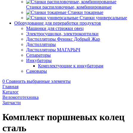
Станки распиловочные, комбинированые
Станки токарные
Станки универсальные
Оборудование для переработки продуктов
Машинки для стрижки овец
Электросушилки, электрокоптилки
Дистилляторы Феникс Добрый Жар
Дистилляторы
Дистилляторы МАГАРЫЧ
Сепараторы
Инкубаторы
Комплектующие к инкубаторам
Самовары
0
Сравнить выбранные элементы
Главная
Каталог
Веломототехника
Запчасти
Комплект поршневых колец
сталь