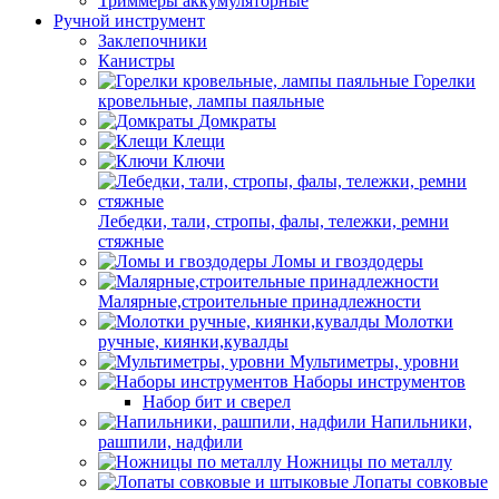
Триммеры аккумуляторные
Ручной инструмент
Заклепочники
Канистры
Горелки
кровельные, лампы паяльные
Домкраты
Клещи
Ключи
Лебедки, тали, стропы, фалы, тележки, ремни
стяжные
Ломы и гвоздодеры
Малярные,строительные принадлежности
Молотки
ручные, киянки,кувалды
Мультиметры, уровни
Наборы инструментов
Набор бит и сверел
Напильники,
рашпили, надфили
Ножницы по металлу
Лопаты совковые