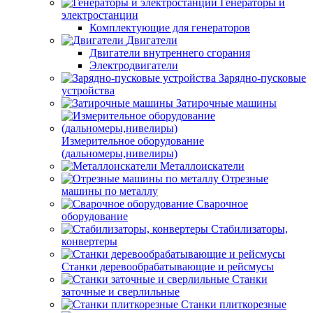
Генераторы и
электростанции
Комплектующие для генераторов
Двигатели
Двигатели внутреннего сгорания
Электродвигатели
Зарядно-пусковые
устройства
Затирочные машины
Измерительное оборудование
(дальномеры,нивелиры)
Металлоискатели
Отрезные
машины по металлу
Сварочное
оборудование
Стабилизаторы,
конвертеры
Станки деревообрабатывающие и рейсмусы
Станки
заточные и сверлильные
Станки плиткорезные