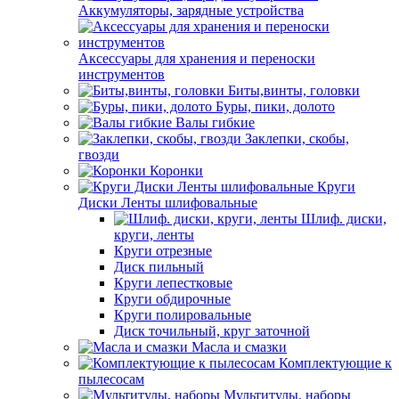
Аккумуляторы, зарядные устройства
Аксессуары для хранения и переноски
инструментов
Биты,винты, головки
Буры, пики, долото
Валы гибкие
Заклепки, скобы,
гвозди
Коронки
Круги
Диски Ленты шлифовальные
Шлиф. диски,
круги, ленты
Круги отрезные
Диск пильный
Круги лепестковые
Круги обдирочные
Круги полировальные
Диск точильный, круг заточной
Масла и смазки
Комплектующие к
пылесосам
Мультитулы, наборы