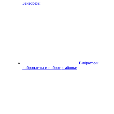
Поделиться
Описание
Характеристики
Наличие в магазинах
Отзывы
0
0%
Артикул:
TUR0164
Пока нет отзывов
Колодки тормозные TUR0164 задние
Бренд / Производитель
Racer
Характеристики
Бренд / Производитель
Racer
ШтрихКод
2000999893858
Наличие в магазинах