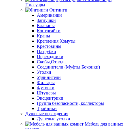
Писсуары
Фитинги
Американки
Заглушки
Клапаны
Контргайки
Краны
Крепления,Хомуты
Крестовины
Патрубки
Переходники
Скобы,Отводы
Соединители (Муфты,Бочонки)
Уголки
Удлинители
Фильтры
Футорки
Штуцеры
Эксцентрики
Группа безопасности, коллекторы
Тройники
Душевые ограждения
Душевые уголки
Мебель для ванных