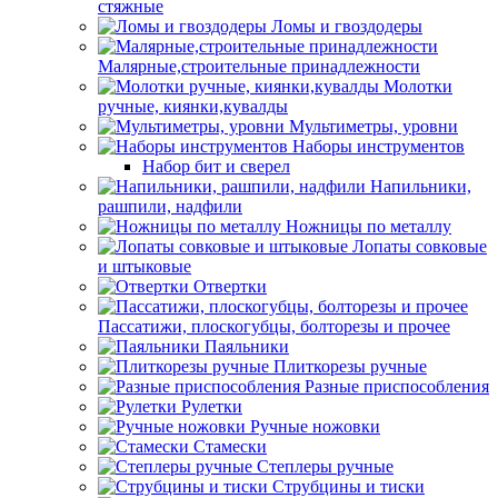
стяжные
Ломы и гвоздодеры
Малярные,строительные принадлежности
Молотки
ручные, киянки,кувалды
Мультиметры, уровни
Наборы инструментов
Набор бит и сверел
Напильники,
рашпили, надфили
Ножницы по металлу
Лопаты совковые
и штыковые
Отвертки
Пассатижи, плоскогубцы, болторезы и прочее
Паяльники
Плиткорезы ручные
Разные приспособления
Рулетки
Ручные ножовки
Стамески
Степлеры ручные
Струбцины и тиски