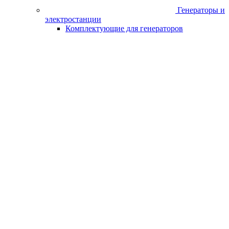
*Каскад-Черногорск (ул.Г.Тихонова,14)
(655163, Республика Хакасия, г Черногорс
ул Генерала Тихонова, зд. 14)
8 (913) 446-03-40
Нет в наличии
*Каскад-Черногорск САНТЕХНИКА
(ул.Г.Тихонова,14) (655163, Республика
Хакасия, г Черногорск, ул Генерала
Тихонова, зд. 14)
8 (913) 446-03-40
Нет в наличии