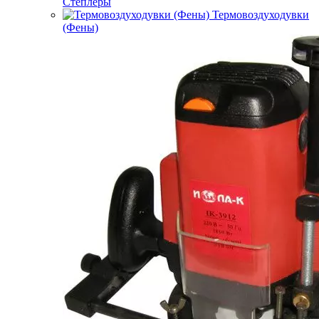
Степлеры
Термовоздуходувки
(Фены)