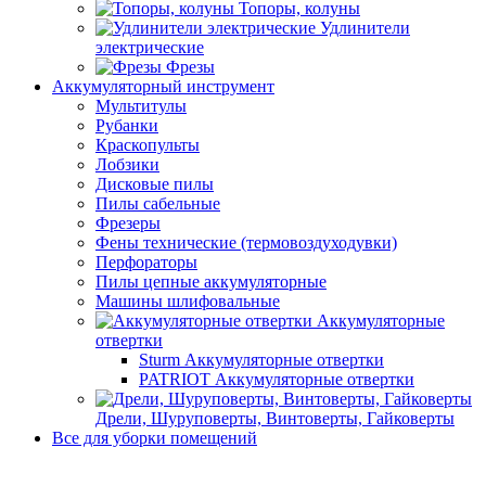
Топоры, колуны
Удлинители
электрические
Фрезы
Аккумуляторный инструмент
Мультитулы
Рубанки
Краскопульты
Лобзики
Дисковые пилы
Пилы сабельные
Фрезеры
Фены технические (термовоздуходувки)
Перфораторы
Пилы цепные аккумуляторные
Машины шлифовальные
Аккумуляторные
отвертки
Sturm Аккумуляторные отвертки
PATRIOT Аккумуляторные отвертки
Дрели, Шуруповерты, Винтоверты, Гайковерты
Все для уборки помещений