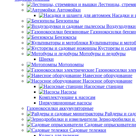
Лестницы, стрем
Автомойки
Насадки и 
Бензопилы
Воздуходувки
Газонокосилки бензи
Бензокосы
Культиваторы и мото
Кусторезы и сад
Мотобуры и ледобуры
Шнеки
Мотопомпы
Газонокосилки эле
Навесное оборудование
Насосное оборудование
Насосные станции
Насосы
Комплектующие к насосам
Циркуляционные насосы
Газонокосилки аккумуляторные
Райдеры и сад
Зернодробилки и
Садовые опрыскиватели
Садовые тележки
Колеса для тележек