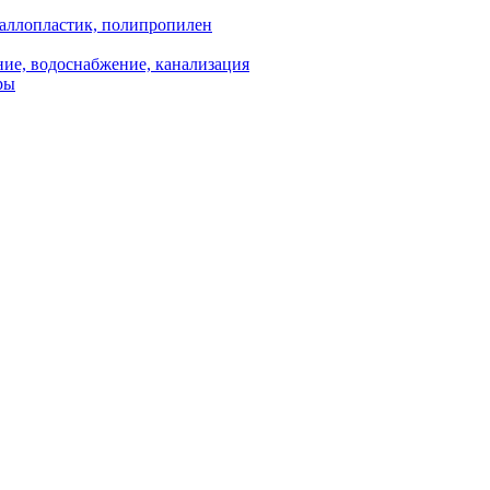
аллопластик, полипропилен
ие, водоснабжение, канализация
ры