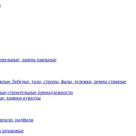
а
ровельные, лампы паяльные
Лебедки, тали, стропы, фалы, тележки, ремни стяжные
ые,строительные принадлежности
е, киянки,кувалды
шпили, надфили
и штыковые