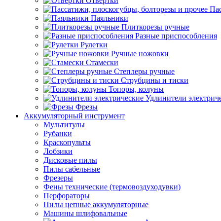
Отвертки
Пас
Паяльники
Плиткорезы ручные
Разные приспособления
Рулетки
Ручные ножовки
Стамески
Степлеры ручные
Струбцины и тиски
Топоры, колуны
Удлинители электрич
Фрезы
Аккумуляторный инструмент
Мультитулы
Рубанки
Краскопульты
Лобзики
Дисковые пилы
Пилы сабельные
Фрезеры
Фены технические (термовоздуходувки)
Перфораторы
Пилы цепные аккумуляторные
Машины шлифовальные