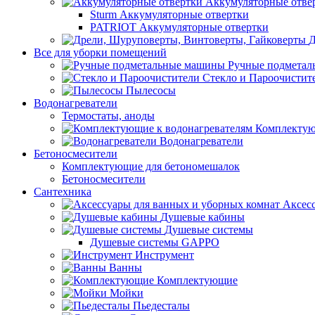
Аккумуляторные отве
Sturm Аккумуляторные отвертки
PATRIOT Аккумуляторные отвертки
Д
Все для уборки помещений
Ручные подмета
Стекло и Пароочистит
Пылесосы
Водонагреватели
Термостаты, аноды
Комплектую
Водонагреватели
Бетоносмесители
Комплектующие для бетономешалок
Бетоносмесители
Сантехника
Аксес
Душевые кабины
Душевые системы
Душевые системы GAPPO
Инструмент
Ванны
Комплектующие
Мойки
Пьедесталы