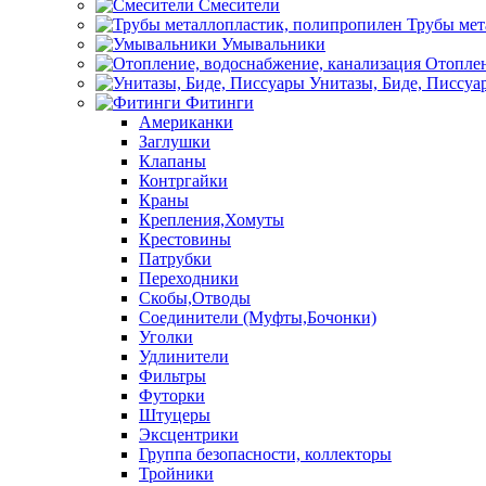
Смесители
Трубы мет
Умывальники
Отоплен
Унитазы, Биде, Писсуа
Фитинги
Американки
Заглушки
Клапаны
Контргайки
Краны
Крепления,Хомуты
Крестовины
Патрубки
Переходники
Скобы,Отводы
Соединители (Муфты,Бочонки)
Уголки
Удлинители
Фильтры
Футорки
Штуцеры
Эксцентрики
Группа безопасности, коллекторы
Тройники