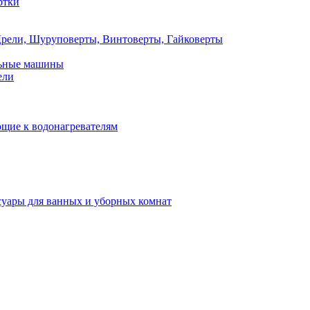
ртки
рели, Шуруповерты, Винтоверты, Гайковерты
льные машины
ели
щие к водонагревателям
суары для ванных и уборных комнат