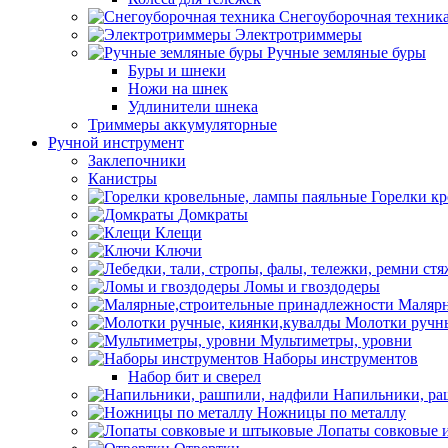
Снегоуборочная техник
Электротриммеры
Ручные земляные буры
Буры и шнеки
Ножи на шнек
Удлинители шнека
Триммеры аккумуляторные
Ручной инструмент
Заклепочники
Канистры
Горелки к
Домкраты
Клещи
Ключи
Ломы и гвоздодеры
Малярн
Молотки ручны
Мультиметры, уровни
Наборы инструментов
Набор бит и сверел
Напильники, ра
Ножницы по металлу
Лопаты совковые 