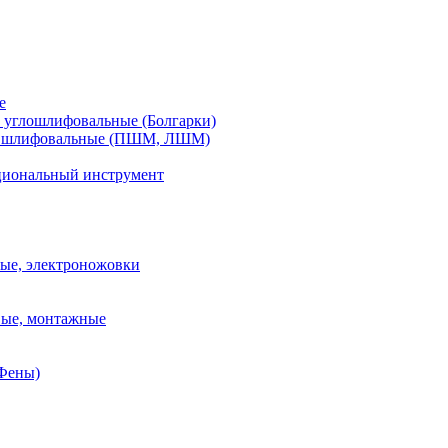
е
углошлифовальные (Болгарки)
шлифовальные (ПШМ, ЛШМ)
иональный инструмент
ые, электроножовки
вые, монтажные
(Фены)