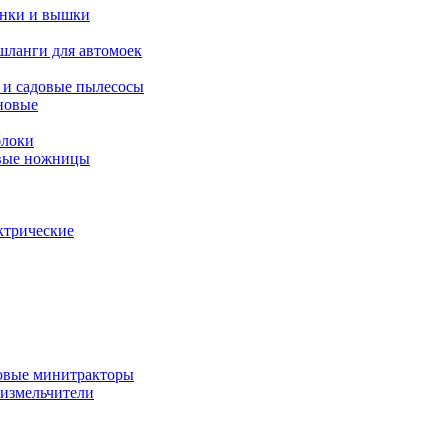
янки и вышки
шланги для автомоек
 и садовые пылесосы
новые
блоки
овые ножницы
ктрические
овые минитракторы
 измельчители