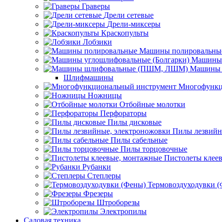
Граверы
Дрели сетевые
Дрели-миксеры
Краскопульты
Лобзики
Машины полировальны
Машины 
Машины 
Шлифмашины
Многофункц
Ножницы
Отбойные молотки
Перфораторы
Пилы дисковые
Пилы лезвийн
Пилы сабельные
Пилы торцовочные
Пистолеты клее
Рубанки
Степлеры
Термовоздуходувки 
Фрезеры
Штроборезы
Электропилы
Садовая техника