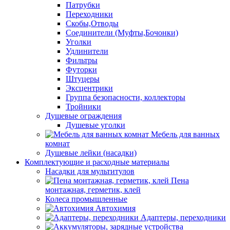
Патрубки
Переходники
Скобы,Отводы
Соединители (Муфты,Бочонки)
Уголки
Удлинители
Фильтры
Футорки
Штуцеры
Эксцентрики
Группа безопасности, коллекторы
Тройники
Душевые ограждения
Душевые уголки
Мебель для ванных
комнат
Душевые лейки (насадки)
Комплектующие и расходные материалы
Насадки для мультитулов
Пена
монтажная, герметик, клей
Колеса промышленные
Автохимия
Адаптеры, переходники