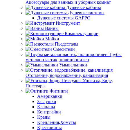
Аксессуары для ванных и уборных комнат
Душевые кабины
Душевые системы
Душевые системы GAPPO
Инструмент
Ванны
Комплектующие
Мойки
Пьедесталы
Смесители
Трубы
металлопластик, полипропилен
Умывальники
Отопление, водоснабжение, канализация
Унитазы, Биде,
Писсуары
Фитинги
Американки
Заглушки
Клапаны
Контргайки
Краны
Крепления,Хомуты
Крестовины