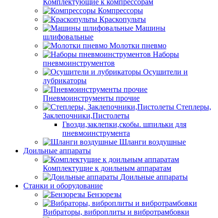
Комплектующие к компрессорам
Компрессоры
Краскопульты
Машины
шлифовальные
Молотки пневмо
Наборы
пневмоинструментов
Осушители и
лубрикаторы
Пневмоинструменты прочие
Степлеры,
Заклепочники,Пистолеты
Гвозди,заклепки,скобы. шпильки для
пневмоинструмента
Шланги воздушные
Доильные аппараты
Комплектущие к доильным аппаратам
Доильные аппараты
Станки и оборудование
Бензорезы
Вибраторы, виброплиты и вибротрамбовки