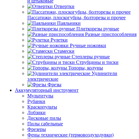
и штыковые
Отвертки
Пассатижи, плоскогубцы, болторезы и прочее
Паяльники
Плиткорезы ручные
Разные приспособления
Рулетки
Ручные ножовки
Стамески
Степлеры ручные
Струбцины и тиски
Топоры, колуны
Удлинители
электрические
Фрезы
Аккумуляторный инструмент
Мультитулы
Рубанки
Краскопульты
Лобзики
Дисковые пилы
Пилы сабельные
Фрезеры
Фены технические (термовоздуходувки)