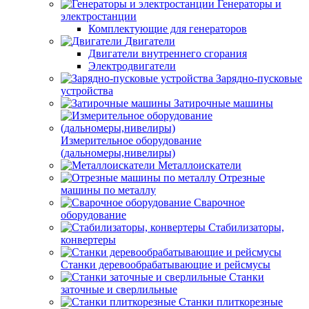
Генераторы и
электростанции
Комплектующие для генераторов
Двигатели
Двигатели внутреннего сгорания
Электродвигатели
Зарядно-пусковые
устройства
Затирочные машины
Измерительное оборудование
(дальномеры,нивелиры)
Металлоискатели
Отрезные
машины по металлу
Сварочное
оборудование
Стабилизаторы,
конвертеры
Станки деревообрабатывающие и рейсмусы
Станки
заточные и сверлильные
Станки плиткорезные