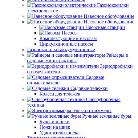
Газонокосилки
электрические
Навесное оборудование
Насосное оборудование
Насосные станции
Насосы
Комплектующие к насосам
Циркуляционные насосы
Газонокосилки аккумуляторные
Райдеры и
садовые минитракторы
Зернодробилки
и измельчители
Садовые
опрыскиватели
Садовые тележки
Колеса для тележек
Снегоуборочная
техника
Электротриммеры
Ручные земляные буры
Буры и шнеки
Ножи на шнек
Удлинители шнека