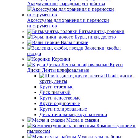
Аккумуляторы, зарядные устройства
Аксессуары для хранения и переноски
инструментов
Биты,винты, головки
Буры, пики, долото
Валы гибкие
Заклепки, скобы,
гвозди
Коронки
Круги
Диски Ленты шлифовальные
Шлиф. диски,
круги, ленты
Круги отрезные
Диск пильный
Круги лепестковые
Круги обдирочные
Круги полировальные
Диск точильный, круг заточной
Масла и смазки
Комплектующие к
пылесосам
Мультитулы, наборы