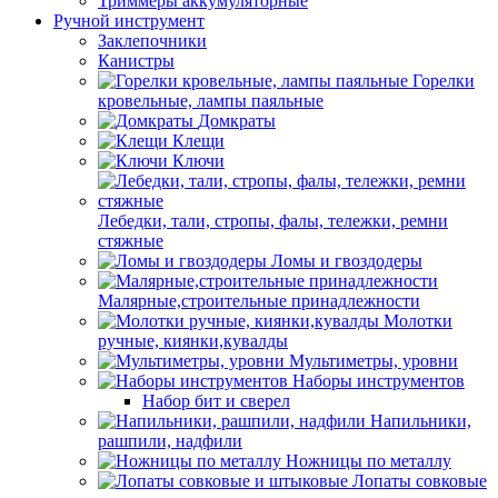
Триммеры аккумуляторные
Ручной инструмент
Заклепочники
Канистры
Горелки
кровельные, лампы паяльные
Домкраты
Клещи
Ключи
Лебедки, тали, стропы, фалы, тележки, ремни
стяжные
Ломы и гвоздодеры
Малярные,строительные принадлежности
Молотки
ручные, киянки,кувалды
Мультиметры, уровни
Наборы инструментов
Набор бит и сверел
Напильники,
рашпили, надфили
Ножницы по металлу
Лопаты совковые