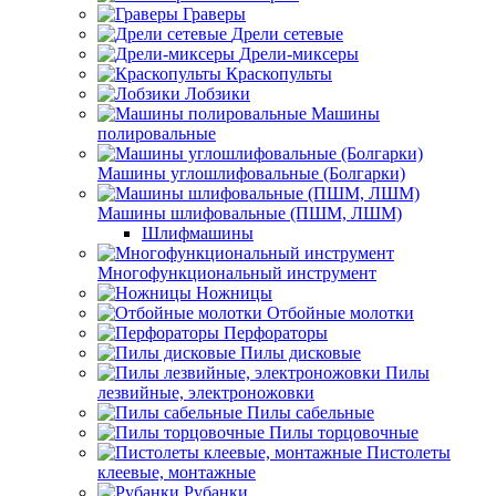
Граверы
Дрели сетевые
Дрели-миксеры
Краскопульты
Лобзики
Машины
полировальные
Машины углошлифовальные (Болгарки)
Машины шлифовальные (ПШМ, ЛШМ)
Шлифмашины
Многофункциональный инструмент
Ножницы
Отбойные молотки
Перфораторы
Пилы дисковые
Пилы
лезвийные, электроножовки
Пилы сабельные
Пилы торцовочные
Пистолеты
клеевые, монтажные
Рубанки