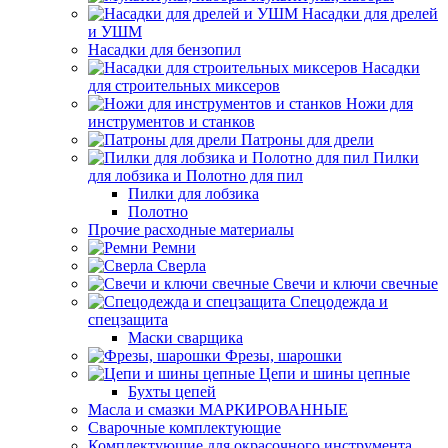
Насадки для дрелей
и УШМ
Насадки для бензопил
Насадки
для строительных миксеров
Ножи для
инструментов и станков
Патроны для дрели
Пилки
для лобзика и Полотно для пил
Пилки для лобзика
Полотно
Прочие расходные материалы
Ремни
Сверла
Свечи и ключи свечные
Спецодежда и
спецзащита
Маски сварщика
Фрезы, шарошки
Цепи и шины цепные
Бухты цепей
Масла и смазки МАРКИРОВАННЫЕ
Сварочные комплектующие
Комплектующие для окрасочного инструмента