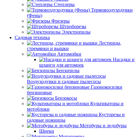
Степлеры
Термовоздуходувки
(Фены)
Фрезеры
Штроборезы
Электропилы
Садовая техника
Лестницы,
стремянки и вышки
Автомойки
Насадки и
шланги для автомоек
Бензопилы
Воздуходувки и садовые пылесосы
Газонокосилки
бензиновые
Бензокосы
Культиваторы и
мотоблоки
Кусторезы и
садовые ножницы
Мотобуры и ледобуры
Шнеки
Мотопомпы