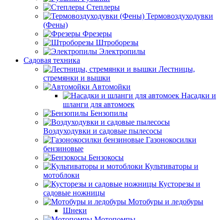
Степлеры
Термовоздуходувки
(Фены)
Фрезеры
Штроборезы
Электропилы
Садовая техника
Лестницы,
стремянки и вышки
Автомойки
Насадки и
шланги для автомоек
Бензопилы
Воздуходувки и садовые пылесосы
Газонокосилки
бензиновые
Бензокосы
Культиваторы и
мотоблоки
Кусторезы и
садовые ножницы
Мотобуры и ледобуры
Шнеки
Мотопомпы