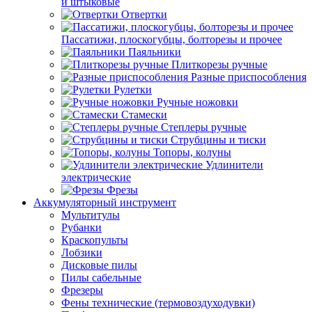
и штыковые
Отвертки
Пассатижи, плоскогубцы, болторезы и прочее
Паяльники
Плиткорезы ручные
Разные приспособления
Рулетки
Ручные ножовки
Стамески
Степлеры ручные
Струбцины и тиски
Топоры, колуны
Удлинители
электрические
Фрезы
Аккумуляторный инструмент
Мультитулы
Рубанки
Краскопульты
Лобзики
Дисковые пилы
Пилы сабельные
Фрезеры
Фены технические (термовоздуходувки)