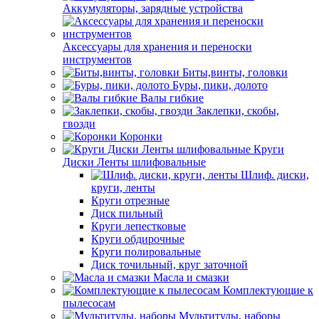
Аккумуляторы, зарядные устройства
Аксессуары для хранения и переноски
инструментов
Биты,винты, головки
Буры, пики, долото
Валы гибкие
Заклепки, скобы,
гвозди
Коронки
Круги
Диски Ленты шлифовальные
Шлиф. диски,
круги, ленты
Круги отрезные
Диск пильный
Круги лепестковые
Круги обдирочные
Круги полировальные
Диск точильный, круг заточной
Масла и смазки
Комплектующие к
пылесосам
Мультитулы, наборы