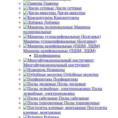
Граверы
Дрели сетевые
Дрели-миксеры
Краскопульты
Лобзики
Машины
полировальные
Машины углошлифовальные (Болгарки)
Машины шлифовальные (ПШМ, ЛШМ)
Шлифмашины
Многофункциональный инструмент
Ножницы
Отбойные молотки
Перфораторы
Пилы дисковые
Пилы
лезвийные, электроножовки
Пилы сабельные
Пилы торцовочные
Пистолеты
клеевые, монтажные
Рубанки