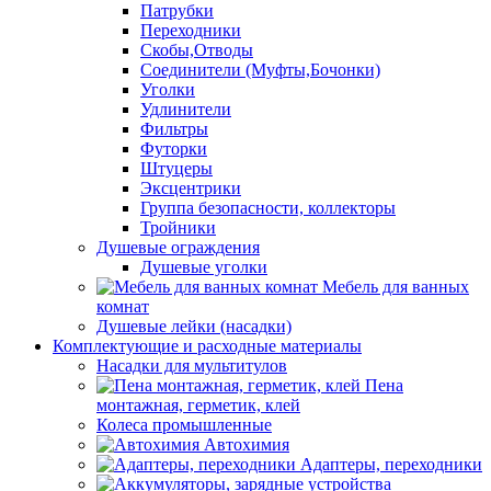
Патрубки
Переходники
Скобы,Отводы
Соединители (Муфты,Бочонки)
Уголки
Удлинители
Фильтры
Футорки
Штуцеры
Эксцентрики
Группа безопасности, коллекторы
Тройники
Душевые ограждения
Душевые уголки
Мебель для ванных
комнат
Душевые лейки (насадки)
Комплектующие и расходные материалы
Насадки для мультитулов
Пена
монтажная, герметик, клей
Колеса промышленные
Автохимия
Адаптеры, переходники