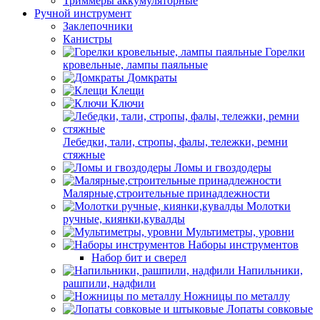
Триммеры аккумуляторные
Ручной инструмент
Заклепочники
Канистры
Горелки
кровельные, лампы паяльные
Домкраты
Клещи
Ключи
Лебедки, тали, стропы, фалы, тележки, ремни
стяжные
Ломы и гвоздодеры
Малярные,строительные принадлежности
Молотки
ручные, киянки,кувалды
Мультиметры, уровни
Наборы инструментов
Набор бит и сверел
Напильники,
рашпили, надфили
Ножницы по металлу
Лопаты совковые