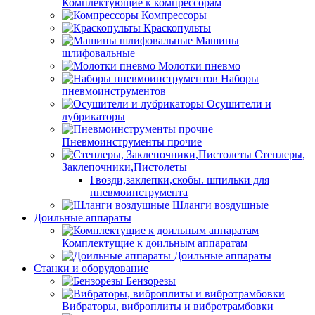
Комплектующие к компрессорам
Компрессоры
Краскопульты
Машины
шлифовальные
Молотки пневмо
Наборы
пневмоинструментов
Осушители и
лубрикаторы
Пневмоинструменты прочие
Степлеры,
Заклепочники,Пистолеты
Гвозди,заклепки,скобы. шпильки для
пневмоинструмента
Шланги воздушные
Доильные аппараты
Комплектущие к доильным аппаратам
Доильные аппараты
Станки и оборудование
Бензорезы
Вибраторы, виброплиты и вибротрамбовки