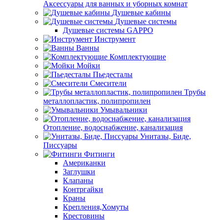
Аксессуары для ванных и уборных комнат
Душевые кабины
Душевые системы
Душевые системы GAPPO
Инструмент
Ванны
Комплектующие
Мойки
Пьедесталы
Смесители
Трубы
металлопластик, полипропилен
Умывальники
Отопление, водоснабжение, канализация
Унитазы, Биде,
Писсуары
Фитинги
Американки
Заглушки
Клапаны
Контргайки
Краны
Крепления,Хомуты
Крестовины