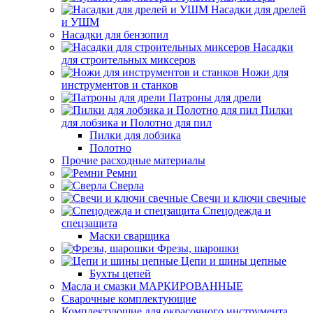
Насадки для дрелей
и УШМ
Насадки для бензопил
Насадки
для строительных миксеров
Ножи для
инструментов и станков
Патроны для дрели
Пилки
для лобзика и Полотно для пил
Пилки для лобзика
Полотно
Прочие расходные материалы
Ремни
Сверла
Свечи и ключи свечные
Спецодежда и
спецзащита
Маски сварщика
Фрезы, шарошки
Цепи и шины цепные
Бухты цепей
Масла и смазки МАРКИРОВАННЫЕ
Сварочные комплектующие
Комплектующие для окрасочного инструмента