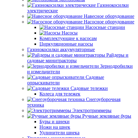
Газонокосилки
электрические
Навесное оборудование
Насосное оборудование
Насосные станции
Насосы
Комплектующие к насосам
Циркуляционные насосы
Газонокосилки аккумуляторные
Райдеры и
садовые минитракторы
Зернодробилки
и измельчители
Садовые
опрыскиватели
Садовые тележки
Колеса для тележек
Снегоуборочная
техника
Электротриммеры
Ручные земляные буры
Буры и шнеки
Ножи на шнек
Удлинители шнека