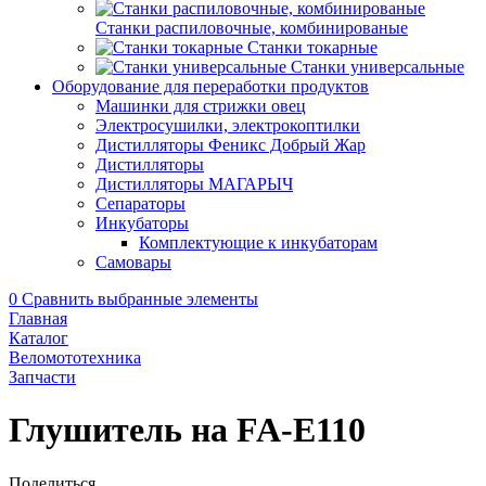
Станки распиловочные, комбинированые
Станки токарные
Станки универсальные
Оборудование для переработки продуктов
Машинки для стрижки овец
Электросушилки, электрокоптилки
Дистилляторы Феникс Добрый Жар
Дистилляторы
Дистилляторы МАГАРЫЧ
Сепараторы
Инкубаторы
Комплектующие к инкубаторам
Самовары
0
Сравнить выбранные элементы
Главная
Каталог
Веломототехника
Запчасти
Глушитель на FA-E110
Поделиться