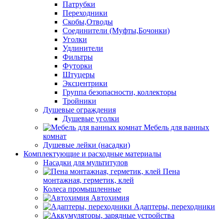
Патрубки
Переходники
Скобы,Отводы
Соединители (Муфты,Бочонки)
Уголки
Удлинители
Фильтры
Футорки
Штуцеры
Эксцентрики
Группа безопасности, коллекторы
Тройники
Душевые ограждения
Душевые уголки
Мебель для ванных
комнат
Душевые лейки (насадки)
Комплектующие и расходные материалы
Насадки для мультитулов
Пена
монтажная, герметик, клей
Колеса промышленные
Автохимия
Адаптеры, переходники