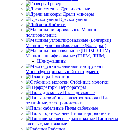
Граверы
Дрели сетевые
Дрели-миксеры
Краскопульты
Лобзики
Машины
полировальные
Машины углошлифовальные (Болгарки)
Машины шлифовальные (ПШМ, ЛШМ)
Шлифмашины
Многофункциональный инструмент
Ножницы
Отбойные молотки
Перфораторы
Пилы дисковые
Пилы
лезвийные, электроножовки
Пилы сабельные
Пилы торцовочные
Пистолеты
клеевые, монтажные
Рубанки