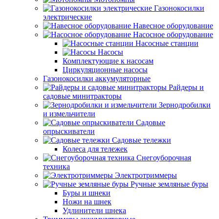
Газонокосилки
электрические
Навесное оборудование
Насосное оборудование
Насосные станции
Насосы
Комплектующие к насосам
Циркуляционные насосы
Газонокосилки аккумуляторные
Райдеры и
садовые минитракторы
Зернодробилки
и измельчители
Садовые
опрыскиватели
Садовые тележки
Колеса для тележек
Снегоуборочная
техника
Электротриммеры
Ручные земляные буры
Буры и шнеки
Ножи на шнек
Удлинители шнека