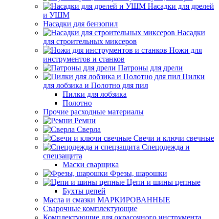
Насадки для дрелей
и УШМ
Насадки для бензопил
Насадки
для строительных миксеров
Ножи для
инструментов и станков
Патроны для дрели
Пилки
для лобзика и Полотно для пил
Пилки для лобзика
Полотно
Прочие расходные материалы
Ремни
Сверла
Свечи и ключи свечные
Спецодежда и
спецзащита
Маски сварщика
Фрезы, шарошки
Цепи и шины цепные
Бухты цепей
Масла и смазки МАРКИРОВАННЫЕ
Сварочные комплектующие
Комплектующие для окрасочного инструмента