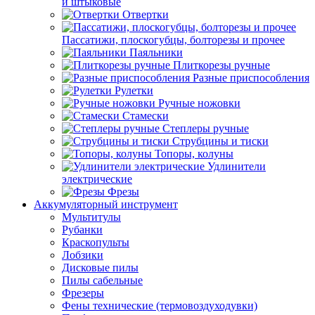
и штыковые
Отвертки
Пассатижи, плоскогубцы, болторезы и прочее
Паяльники
Плиткорезы ручные
Разные приспособления
Рулетки
Ручные ножовки
Стамески
Степлеры ручные
Струбцины и тиски
Топоры, колуны
Удлинители
электрические
Фрезы
Аккумуляторный инструмент
Мультитулы
Рубанки
Краскопульты
Лобзики
Дисковые пилы
Пилы сабельные
Фрезеры
Фены технические (термовоздуходувки)