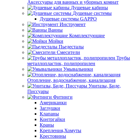
Аксессуары для ванных и уборных комнат
Душевые кабины
Душевые системы
Душевые системы GAPPO
Инструмент
Ванны
Комплектующие
Мойки
Пьедесталы
Смесители
Трубы
металлопластик, полипропилен
Умывальники
Отопление, водоснабжение, канализация
Унитазы, Биде,
Писсуары
Фитинги
Американки
Заглушки
Клапаны
Контргайки
Краны
Крепления,Хомуты
Крестовины