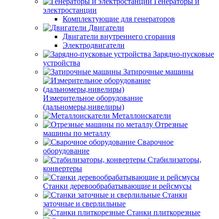
Генераторы и
электростанции
Комплектующие для генераторов
Двигатели
Двигатели внутреннего сгорания
Электродвигатели
Зарядно-пусковые
устройства
Затирочные машины
Измерительное оборудование
(дальномеры,нивелиры)
Металлоискатели
Отрезные
машины по металлу
Сварочное
оборудование
Стабилизаторы,
конвертеры
Станки деревообрабатывающие и рейсмусы
Станки
заточные и сверлильные
Станки плиткорезные