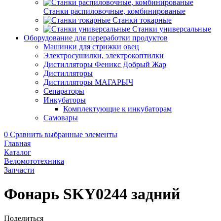
Станки распиловочные, комбинированые
Станки токарные
Станки универсальные
Оборудование для переработки продуктов
Машинки для стрижки овец
Электросушилки, электрокоптилки
Дистилляторы Феникс Добрый Жар
Дистилляторы
Дистилляторы МАГАРЫЧ
Сепараторы
Инкубаторы
Комплектующие к инкубаторам
Самовары
0
Сравнить выбранные элементы
Главная
Каталог
Веломототехника
Запчасти
Фонарь SKY0244 задний
Поделиться