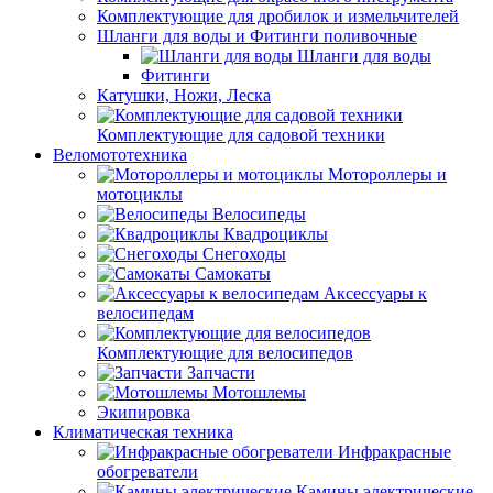
Комплектующие для дробилок и измельчителей
Шланги для воды и Фитинги поливочные
Шланги для воды
Фитинги
Катушки, Ножи, Леска
Комплектующие для садовой техники
Веломототехника
Мотороллеры и
мотоциклы
Велосипеды
Квадроциклы
Снегоходы
Самокаты
Аксессуары к
велосипедам
Комплектующие для велосипедов
Запчасти
Мотошлемы
Экипировка
Климатическая техника
Инфракрасные
обогреватели
Камины электрические