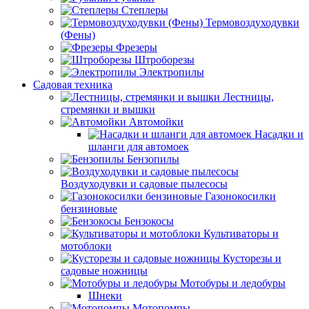
Степлеры
Термовоздуходувки
(Фены)
Фрезеры
Штроборезы
Электропилы
Садовая техника
Лестницы,
стремянки и вышки
Автомойки
Насадки и
шланги для автомоек
Бензопилы
Воздуходувки и садовые пылесосы
Газонокосилки
бензиновые
Бензокосы
Культиваторы и
мотоблоки
Кусторезы и
садовые ножницы
Мотобуры и ледобуры
Шнеки
Мотопомпы