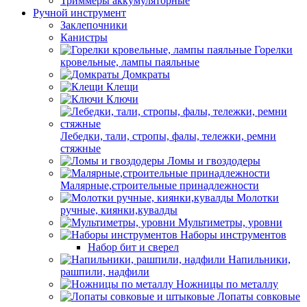
Триммеры аккумуляторные
Ручной инструмент
Заклепочники
Канистры
Горелки
кровельные, лампы паяльные
Домкраты
Клещи
Ключи
Лебедки, тали, стропы, фалы, тележки, ремни
стяжные
Ломы и гвоздодеры
Малярные,строительные принадлежности
Молотки
ручные, киянки,кувалды
Мультиметры, уровни
Наборы инструментов
Набор бит и сверел
Напильники,
рашпили, надфили
Ножницы по металлу
Лопаты совковые