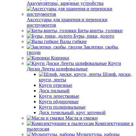
Аккумуляторы, зарядные устройства
Аксессуары для хранения и переноски
инструментов
Биты,винты, головки
Буры, пики, долото
Валы гибкие
Заклепки, скобы,
гвозди
Коронки
Круги
Диски Ленты шлифовальные
Шлиф. диски,
круги, ленты
Круги отрезные
Диск пильный
Круги лепестковые
Круги обдирочные
Круги полировальные
Диск точильный, круг заточной
Масла и смазки
Комплектующие к
пылесосам
Мультитулы, наборы