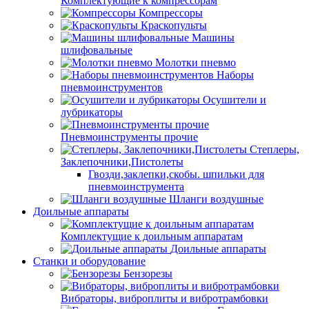
Комплектующие к компрессорам
Компрессоры
Краскопульты
Машины
шлифовальные
Молотки пневмо
Наборы
пневмоинструментов
Осушители и
лубрикаторы
Пневмоинструменты прочие
Степлеры,
Заклепочники,Пистолеты
Гвозди,заклепки,скобы. шпильки для
пневмоинструмента
Шланги воздушные
Доильные аппараты
Комплектущие к доильным аппаратам
Доильные аппараты
Станки и оборудование
Бензорезы
Вибраторы, виброплиты и вибротрамбовки