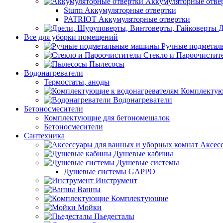
Аккумуляторные отве
Sturm Аккумуляторные отвертки
PATRIOT Аккумуляторные отвертки
Д
Все для уборки помещений
Ручные подмета
Стекло и Пароочистит
Пылесосы
Водонагреватели
Термостаты, аноды
Комплектую
Водонагреватели
Бетоносмесители
Комплектующие для бетономешалок
Бетоносмесители
Сантехника
Аксес
Душевые кабины
Душевые системы
Душевые системы GAPPO
Инструмент
Ванны
Комплектующие
Мойки
Пьедесталы