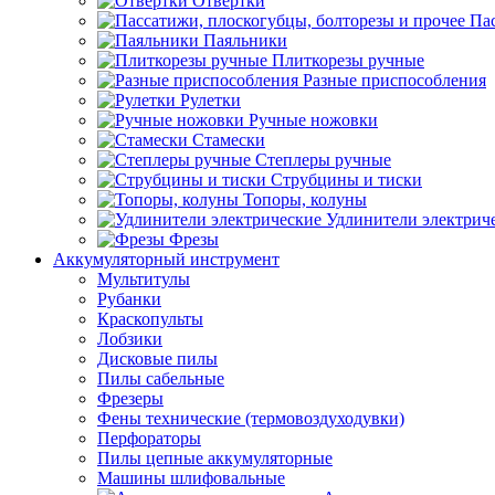
Отвертки
Пас
Паяльники
Плиткорезы ручные
Разные приспособления
Рулетки
Ручные ножовки
Стамески
Степлеры ручные
Струбцины и тиски
Топоры, колуны
Удлинители электрич
Фрезы
Аккумуляторный инструмент
Мультитулы
Рубанки
Краскопульты
Лобзики
Дисковые пилы
Пилы сабельные
Фрезеры
Фены технические (термовоздуходувки)
Перфораторы
Пилы цепные аккумуляторные
Машины шлифовальные