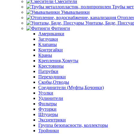
Смесители
Трубы мет
Умывальники
Отоплен
Унитазы, Биде, Писсуа
Фитинги
Американки
Заглушки
Клапаны
Контргайки
Краны
Крепления,Хомуты
Крестовины
Патрубки
Переходники
Скобы,Отводы
Соединители (Муфты,Бочонки)
Уголки
Удлинители
Фильтры
Футорки
Штуцеры
Эксцентрики
Группа безопасности, коллекторы
Тройники