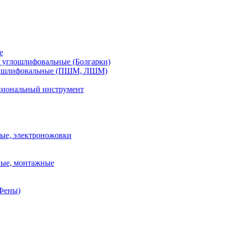
е
углошлифовальные (Болгарки)
шлифовальные (ПШМ, ЛШМ)
иональный инструмент
ые, электроножовки
вые, монтажные
(Фены)