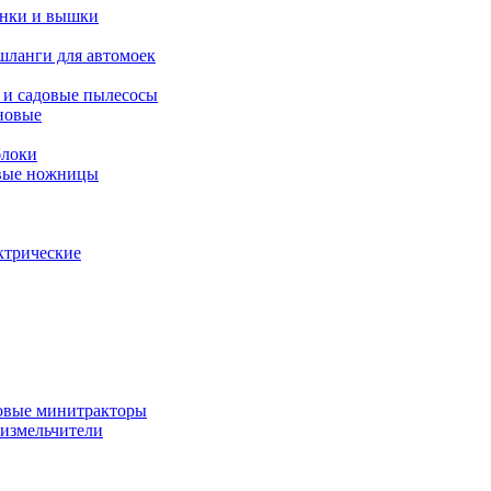
янки и вышки
шланги для автомоек
 и садовые пылесосы
новые
блоки
овые ножницы
ктрические
овые минитракторы
 измельчители