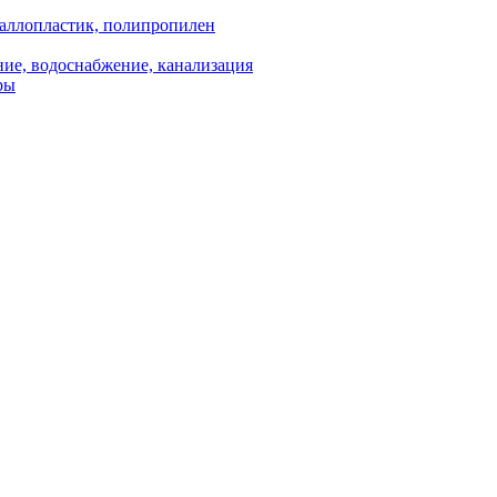
аллопластик, полипропилен
ие, водоснабжение, канализация
ры