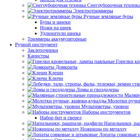
Снегоуборочная техник
Электротриммеры
Ручные земляные буры
Буры и шнеки
Ножи на шнек
Удлинители шнека
Триммеры аккумуляторные
Ручной инструмент
Заклепочники
Канистры
Горелки к
Домкраты
Клещи
Ключи
Ломы и гвоздодеры
Малярн
Молотки ручны
Мультиметры, уровни
Наборы инструментов
Набор бит и сверел
Напильники, ра
Ножницы по металлу
Лопаты совковые 