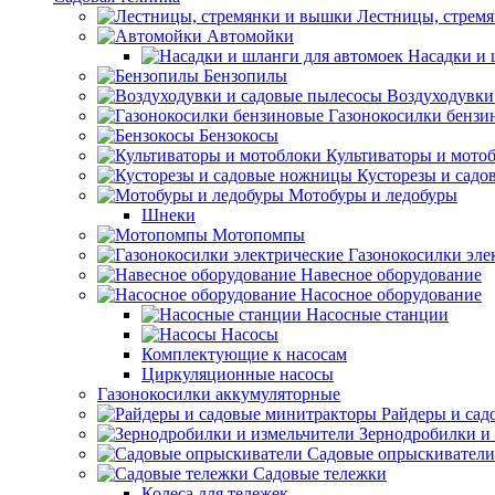
Лестницы, стрем
Автомойки
Насадки и 
Бензопилы
Воздуходувки
Газонокосилки бензи
Бензокосы
Культиваторы и мото
Кусторезы и сад
Мотобуры и ледобуры
Шнеки
Мотопомпы
Газонокосилки эле
Навесное оборудование
Насосное оборудование
Насосные станции
Насосы
Комплектующие к насосам
Циркуляционные насосы
Газонокосилки аккумуляторные
Райдеры и сад
Зернодробилки и
Садовые опрыскиватели
Садовые тележки
Колеса для тележек