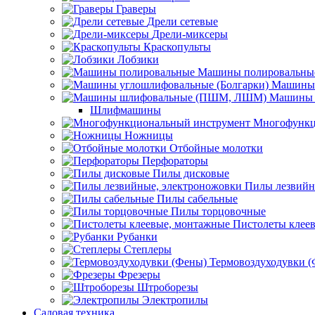
Граверы
Дрели сетевые
Дрели-миксеры
Краскопульты
Лобзики
Машины полировальны
Машины 
Машины 
Шлифмашины
Многофункц
Ножницы
Отбойные молотки
Перфораторы
Пилы дисковые
Пилы лезвийн
Пилы сабельные
Пилы торцовочные
Пистолеты клее
Рубанки
Степлеры
Термовоздуходувки 
Фрезеры
Штроборезы
Электропилы
Садовая техника