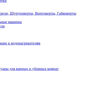
ртки
рели, Шуруповерты, Винтоверты, Гайковерты
льные машины
ели
щие к водонагревателям
суары для ванных и уборных комнат