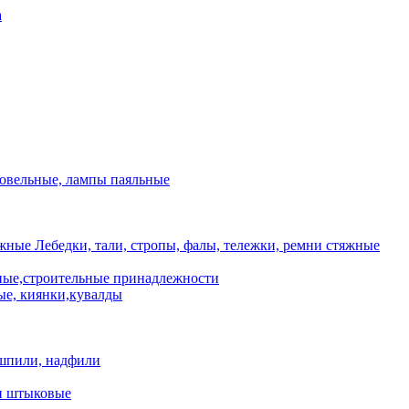
а
ровельные, лампы паяльные
Лебедки, тали, стропы, фалы, тележки, ремни стяжные
ые,строительные принадлежности
е, киянки,кувалды
шпили, надфили
и штыковые