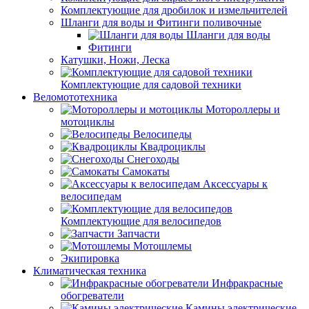
Комплектующие для дробилок и измельчителей
Шланги для воды и Фитинги поливочные
Шланги для воды
Фитинги
Катушки, Ножи, Леска
Комплектующие для садовой техники
Веломототехника
Мотороллеры и
мотоциклы
Велосипеды
Квадроциклы
Снегоходы
Самокаты
Аксессуары к
велосипедам
Комплектующие для велосипедов
Запчасти
Мотошлемы
Экипировка
Климатическая техника
Инфракрасные
обогреватели
Камины электрические