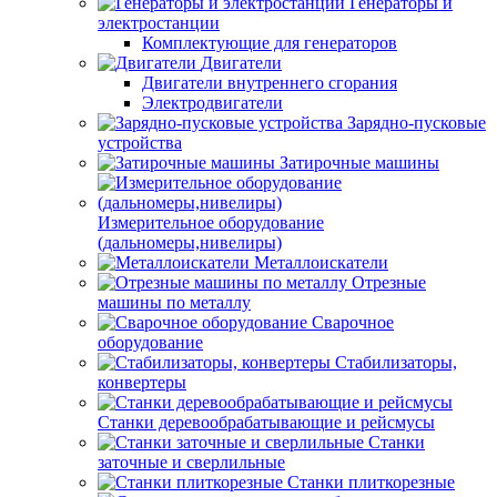
Генераторы и
электростанции
Комплектующие для генераторов
Двигатели
Двигатели внутреннего сгорания
Электродвигатели
Зарядно-пусковые
устройства
Затирочные машины
Измерительное оборудование
(дальномеры,нивелиры)
Металлоискатели
Отрезные
машины по металлу
Сварочное
оборудование
Стабилизаторы,
конвертеры
Станки деревообрабатывающие и рейсмусы
Станки
заточные и сверлильные
Станки плиткорезные