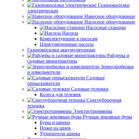
Газонокосилки
электрические
Навесное оборудование
Насосное оборудование
Насосные станции
Насосы
Комплектующие к насосам
Циркуляционные насосы
Газонокосилки аккумуляторные
Райдеры и
садовые минитракторы
Зернодробилки
и измельчители
Садовые
опрыскиватели
Садовые тележки
Колеса для тележек
Снегоуборочная
техника
Электротриммеры
Ручные земляные буры
Буры и шнеки
Ножи на шнек
Удлинители шнека