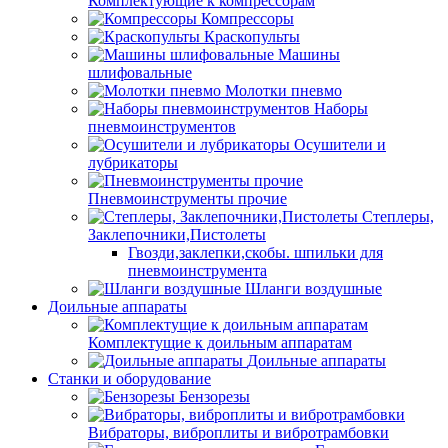
Комплектующие к компрессорам
Компрессоры
Краскопульты
Машины
шлифовальные
Молотки пневмо
Наборы
пневмоинструментов
Осушители и
лубрикаторы
Пневмоинструменты прочие
Степлеры,
Заклепочники,Пистолеты
Гвозди,заклепки,скобы. шпильки для
пневмоинструмента
Шланги воздушные
Доильные аппараты
Комплектущие к доильным аппаратам
Доильные аппараты
Станки и оборудование
Бензорезы
Вибраторы, виброплиты и вибротрамбовки