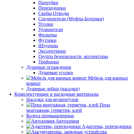
Патрубки
Переходники
Скобы,Отводы
Соединители (Муфты,Бочонки)
Уголки
Удлинители
Фильтры
Футорки
Штуцеры
Эксцентрики
Группа безопасности, коллекторы
Тройники
Душевые ограждения
Душевые уголки
Мебель для ванных
комнат
Душевые лейки (насадки)
Комплектующие и расходные материалы
Насадки для мультитулов
Пена
монтажная, герметик, клей
Колеса промышленные
Автохимия
Адаптеры, переходники