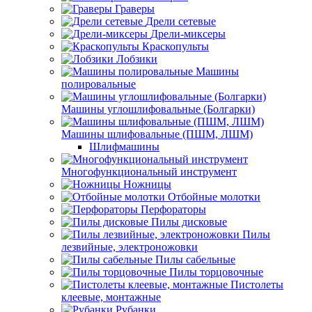
Граверы
Дрели сетевые
Дрели-миксеры
Краскопульты
Лобзики
Машины
полировальные
Машины углошлифовальные (Болгарки)
Машины шлифовальные (ПШМ, ЛШМ)
Шлифмашины
Многофункциональный инструмент
Ножницы
Отбойные молотки
Перфораторы
Пилы дисковые
Пилы
лезвийные, электроножовки
Пилы сабельные
Пилы торцовочные
Пистолеты
клеевые, монтажные
Рубанки