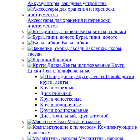
Аккумуляторы, зарядные устройства
Аксессуары для хранения и переноски
инструментов
Биты,винты, головки
Буры, пики, долото
Валы гибкие
Заклепки, скобы,
гвозди
Коронки
Круги
Диски Ленты шлифовальные
Шлиф. диски,
круги, ленты
Круги отрезные
Диск пильный
Круги лепестковые
Круги обдирочные
Круги полировальные
Диск точильный, круг заточной
Масла и смазки
Комплектующие к
пылесосам
Мультитулы, наборы