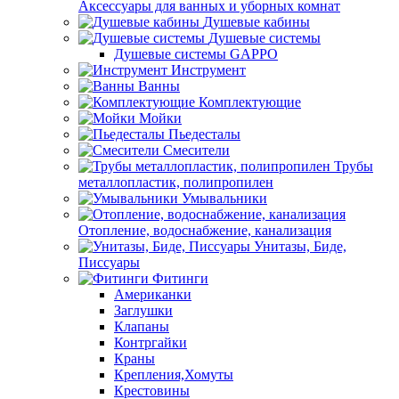
Аксессуары для ванных и уборных комнат
Душевые кабины
Душевые системы
Душевые системы GAPPO
Инструмент
Ванны
Комплектующие
Мойки
Пьедесталы
Смесители
Трубы
металлопластик, полипропилен
Умывальники
Отопление, водоснабжение, канализация
Унитазы, Биде,
Писсуары
Фитинги
Американки
Заглушки
Клапаны
Контргайки
Краны
Крепления,Хомуты
Крестовины