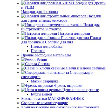
Насадки для дрелей
и УШМ
Насадки для бензопил
Насадки
для строительных миксеров
Ножи для
инструментов и станков
Патроны для дрели
Пилки
для лобзика и Полотно для пил
Пилки для лобзика
Полотно
Прочие расходные материалы
Ремни
Сверла
Свечи и ключи свечные
Спецодежда и
спецзащита
Маски сварщика
Фрезы, шарошки
Цепи и шины цепные
Бухты цепей
Масла и смазки МАРКИРОВАННЫЕ
Сварочные комплектующие
Комплектующие для окрасочного инструмента