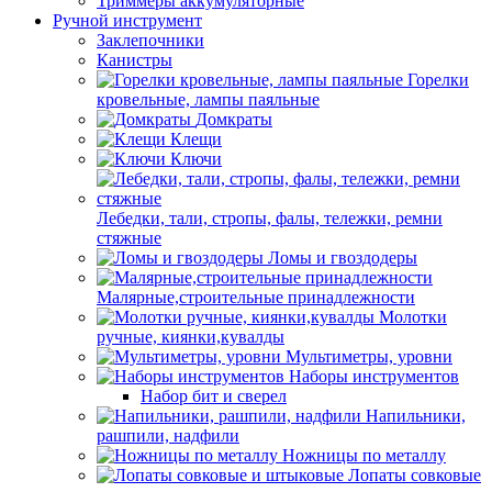
Триммеры аккумуляторные
Ручной инструмент
Заклепочники
Канистры
Горелки
кровельные, лампы паяльные
Домкраты
Клещи
Ключи
Лебедки, тали, стропы, фалы, тележки, ремни
стяжные
Ломы и гвоздодеры
Малярные,строительные принадлежности
Молотки
ручные, киянки,кувалды
Мультиметры, уровни
Наборы инструментов
Набор бит и сверел
Напильники,
рашпили, надфили
Ножницы по металлу
Лопаты совковые