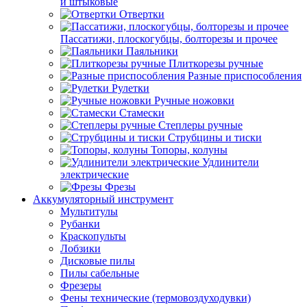
и штыковые
Отвертки
Пассатижи, плоскогубцы, болторезы и прочее
Паяльники
Плиткорезы ручные
Разные приспособления
Рулетки
Ручные ножовки
Стамески
Степлеры ручные
Струбцины и тиски
Топоры, колуны
Удлинители
электрические
Фрезы
Аккумуляторный инструмент
Мультитулы
Рубанки
Краскопульты
Лобзики
Дисковые пилы
Пилы сабельные
Фрезеры
Фены технические (термовоздуходувки)