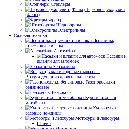
Степлеры
Термовоздуходувки
(Фены)
Фрезеры
Штроборезы
Электропилы
Садовая техника
Лестницы,
стремянки и вышки
Автомойки
Насадки и
шланги для автомоек
Бензопилы
Воздуходувки и садовые пылесосы
Газонокосилки
бензиновые
Бензокосы
Культиваторы и
мотоблоки
Кусторезы и
садовые ножницы
Мотобуры и ледобуры
Шнеки
Мотопомпы