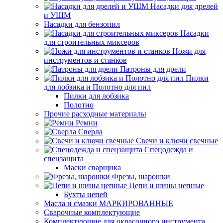
Насадки для дрелей
и УШМ
Насадки для бензопил
Насадки
для строительных миксеров
Ножи для
инструментов и станков
Патроны для дрели
Пилки
для лобзика и Полотно для пил
Пилки для лобзика
Полотно
Прочие расходные материалы
Ремни
Сверла
Свечи и ключи свечные
Спецодежда и
спецзащита
Маски сварщика
Фрезы, шарошки
Цепи и шины цепные
Бухты цепей
Масла и смазки МАРКИРОВАННЫЕ
Сварочные комплектующие
Комплектующие для окрасочного инструмента