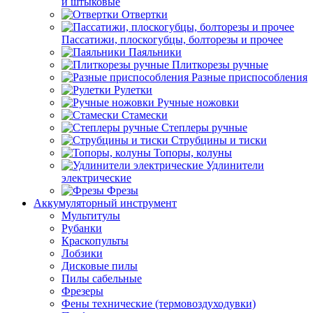
и штыковые
Отвертки
Пассатижи, плоскогубцы, болторезы и прочее
Паяльники
Плиткорезы ручные
Разные приспособления
Рулетки
Ручные ножовки
Стамески
Степлеры ручные
Струбцины и тиски
Топоры, колуны
Удлинители
электрические
Фрезы
Аккумуляторный инструмент
Мультитулы
Рубанки
Краскопульты
Лобзики
Дисковые пилы
Пилы сабельные
Фрезеры
Фены технические (термовоздуходувки)