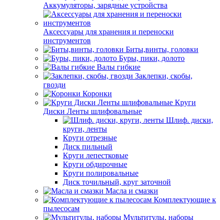
Аккумуляторы, зарядные устройства
Аксессуары для хранения и переноски
инструментов
Биты,винты, головки
Буры, пики, долото
Валы гибкие
Заклепки, скобы,
гвозди
Коронки
Круги
Диски Ленты шлифовальные
Шлиф. диски,
круги, ленты
Круги отрезные
Диск пильный
Круги лепестковые
Круги обдирочные
Круги полировальные
Диск точильный, круг заточной
Масла и смазки
Комплектующие к
пылесосам
Мультитулы, наборы