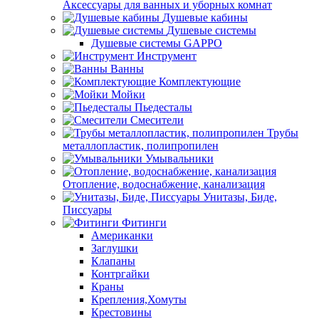
Аксессуары для ванных и уборных комнат
Душевые кабины
Душевые системы
Душевые системы GAPPO
Инструмент
Ванны
Комплектующие
Мойки
Пьедесталы
Смесители
Трубы
металлопластик, полипропилен
Умывальники
Отопление, водоснабжение, канализация
Унитазы, Биде,
Писсуары
Фитинги
Американки
Заглушки
Клапаны
Контргайки
Краны
Крепления,Хомуты
Крестовины