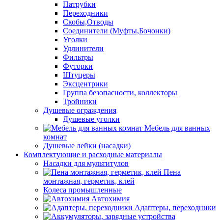
Патрубки
Переходники
Скобы,Отводы
Соединители (Муфты,Бочонки)
Уголки
Удлинители
Фильтры
Футорки
Штуцеры
Эксцентрики
Группа безопасности, коллекторы
Тройники
Душевые ограждения
Душевые уголки
Мебель для ванных
комнат
Душевые лейки (насадки)
Комплектующие и расходные материалы
Насадки для мультитулов
Пена
монтажная, герметик, клей
Колеса промышленные
Автохимия
Адаптеры, переходники