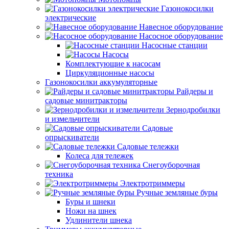
Газонокосилки
электрические
Навесное оборудование
Насосное оборудование
Насосные станции
Насосы
Комплектующие к насосам
Циркуляционные насосы
Газонокосилки аккумуляторные
Райдеры и
садовые минитракторы
Зернодробилки
и измельчители
Садовые
опрыскиватели
Садовые тележки
Колеса для тележек
Снегоуборочная
техника
Электротриммеры
Ручные земляные буры
Буры и шнеки
Ножи на шнек
Удлинители шнека