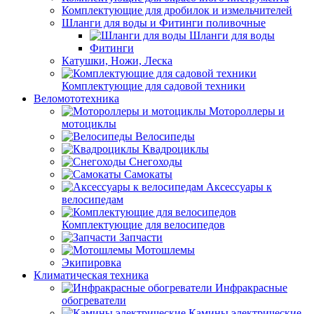
Комплектующие для дробилок и измельчителей
Шланги для воды и Фитинги поливочные
Шланги для воды
Фитинги
Катушки, Ножи, Леска
Комплектующие для садовой техники
Веломототехника
Мотороллеры и
мотоциклы
Велосипеды
Квадроциклы
Снегоходы
Самокаты
Аксессуары к
велосипедам
Комплектующие для велосипедов
Запчасти
Мотошлемы
Экипировка
Климатическая техника
Инфракрасные
обогреватели
Камины электрические