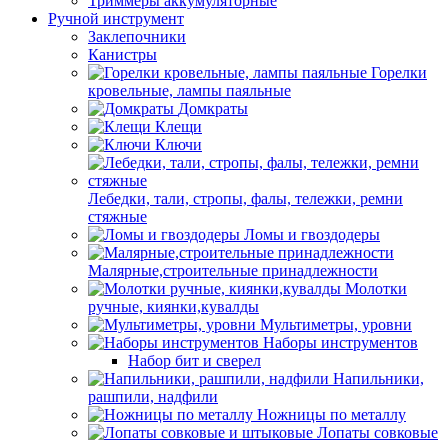
Триммеры аккумуляторные
Ручной инструмент
Заклепочники
Канистры
Горелки
кровельные, лампы паяльные
Домкраты
Клещи
Ключи
Лебедки, тали, стропы, фалы, тележки, ремни
стяжные
Ломы и гвоздодеры
Малярные,строительные принадлежности
Молотки
ручные, киянки,кувалды
Мультиметры, уровни
Наборы инструментов
Набор бит и сверел
Напильники,
рашпили, надфили
Ножницы по металлу
Лопаты совковые