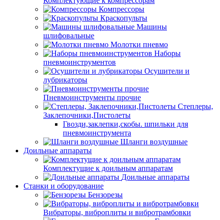
Комплектующие к компрессорам
Компрессоры
Краскопульты
Машины
шлифовальные
Молотки пневмо
Наборы
пневмоинструментов
Осушители и
лубрикаторы
Пневмоинструменты прочие
Степлеры,
Заклепочники,Пистолеты
Гвозди,заклепки,скобы. шпильки для
пневмоинструмента
Шланги воздушные
Доильные аппараты
Комплектущие к доильным аппаратам
Доильные аппараты
Станки и оборудование
Бензорезы
Вибраторы, виброплиты и вибротрамбовки