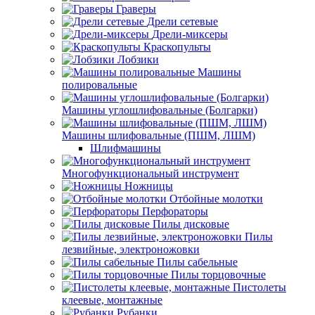
Граверы
Дрели сетевые
Дрели-миксеры
Краскопульты
Лобзики
Машины
полировальные
Машины углошлифовальные (Болгарки)
Машины шлифовальные (ПШМ, ЛШМ)
Шлифмашины
Многофункциональный инструмент
Ножницы
Отбойные молотки
Перфораторы
Пилы дисковые
Пилы
лезвийные, электроножовки
Пилы сабельные
Пилы торцовочные
Пистолеты
клеевые, монтажные
Рубанки