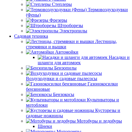
Степлеры
Термовоздуходувки
(Фены)
Фрезеры
Штроборезы
Электропилы
Садовая техника
Лестницы,
стремянки и вышки
Автомойки
Насадки и
шланги для автомоек
Бензопилы
Воздуходувки и садовые пылесосы
Газонокосилки
бензиновые
Бензокосы
Культиваторы и
мотоблоки
Кусторезы и
садовые ножницы
Мотобуры и ледобуры
Шнеки
Мотопомпы