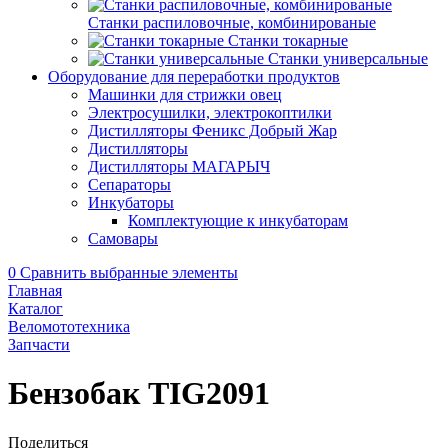
Станки распиловочные, комбинированые
Станки токарные
Станки универсальные
Оборудование для переработки продуктов
Машинки для стрижки овец
Электросушилки, электрокоптилки
Дистилляторы Феникс Добрый Жар
Дистилляторы
Дистилляторы МАГАРЫЧ
Сепараторы
Инкубаторы
Комплектующие к инкубаторам
Самовары
0
Сравнить выбранные элементы
Главная
Каталог
Веломототехника
Запчасти
Бензобак TIG2091
Поделиться