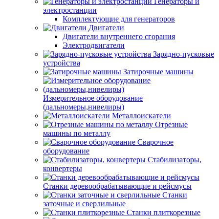
Генераторы и
электростанции
Комплектующие для генераторов
Двигатели
Двигатели внутреннего сгорания
Электродвигатели
Зарядно-пусковые
устройства
Затирочные машины
Измерительное оборудование
(дальномеры,нивелиры)
Металлоискатели
Отрезные
машины по металлу
Сварочное
оборудование
Стабилизаторы,
конвертеры
Станки деревообрабатывающие и рейсмусы
Станки
заточные и сверлильные
Станки плиткорезные