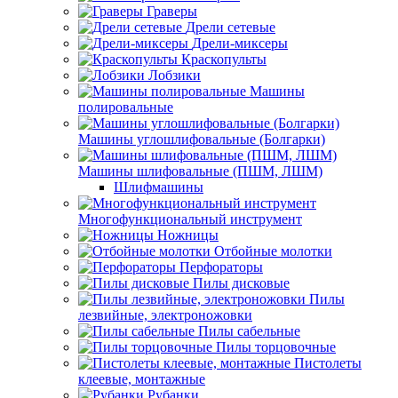
Граверы
Дрели сетевые
Дрели-миксеры
Краскопульты
Лобзики
Машины
полировальные
Машины углошлифовальные (Болгарки)
Машины шлифовальные (ПШМ, ЛШМ)
Шлифмашины
Многофункциональный инструмент
Ножницы
Отбойные молотки
Перфораторы
Пилы дисковые
Пилы
лезвийные, электроножовки
Пилы сабельные
Пилы торцовочные
Пистолеты
клеевые, монтажные
Рубанки