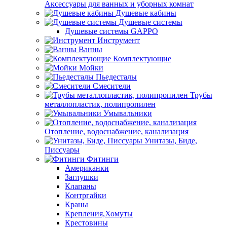
Аксессуары для ванных и уборных комнат
Душевые кабины
Душевые системы
Душевые системы GAPPO
Инструмент
Ванны
Комплектующие
Мойки
Пьедесталы
Смесители
Трубы
металлопластик, полипропилен
Умывальники
Отопление, водоснабжение, канализация
Унитазы, Биде,
Писсуары
Фитинги
Американки
Заглушки
Клапаны
Контргайки
Краны
Крепления,Хомуты
Крестовины