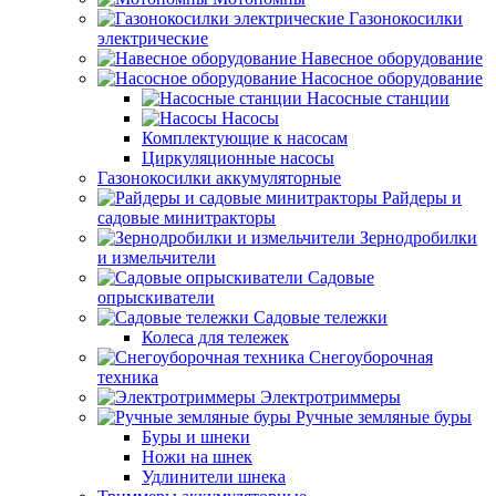
Газонокосилки
электрические
Навесное оборудование
Насосное оборудование
Насосные станции
Насосы
Комплектующие к насосам
Циркуляционные насосы
Газонокосилки аккумуляторные
Райдеры и
садовые минитракторы
Зернодробилки
и измельчители
Садовые
опрыскиватели
Садовые тележки
Колеса для тележек
Снегоуборочная
техника
Электротриммеры
Ручные земляные буры
Буры и шнеки
Ножи на шнек
Удлинители шнека