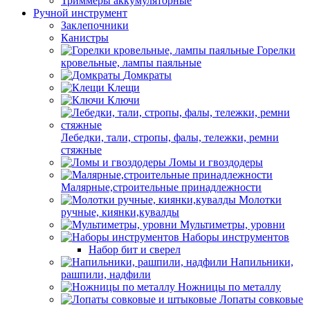
Триммеры аккумуляторные
Ручной инструмент
Заклепочники
Канистры
Горелки
кровельные, лампы паяльные
Домкраты
Клещи
Ключи
Лебедки, тали, стропы, фалы, тележки, ремни
стяжные
Ломы и гвоздодеры
Малярные,строительные принадлежности
Молотки
ручные, киянки,кувалды
Мультиметры, уровни
Наборы инструментов
Набор бит и сверел
Напильники,
рашпили, надфили
Ножницы по металлу
Лопаты совковые