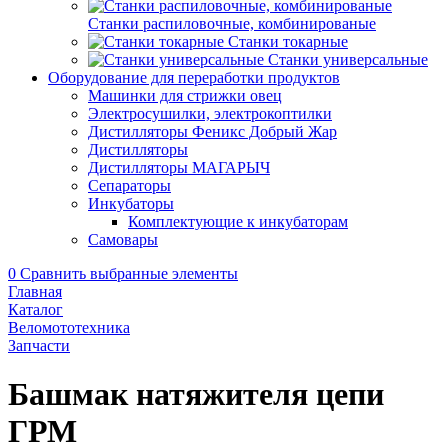
Станки распиловочные, комбинированые
Станки токарные
Станки универсальные
Оборудование для переработки продуктов
Машинки для стрижки овец
Электросушилки, электрокоптилки
Дистилляторы Феникс Добрый Жар
Дистилляторы
Дистилляторы МАГАРЫЧ
Сепараторы
Инкубаторы
Комплектующие к инкубаторам
Самовары
0
Сравнить выбранные элементы
Главная
Каталог
Веломототехника
Запчасти
Башмак натяжителя цепи
ГРМ