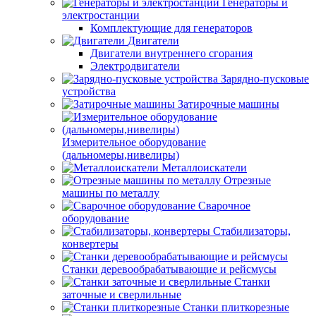
Генераторы и
электростанции
Комплектующие для генераторов
Двигатели
Двигатели внутреннего сгорания
Электродвигатели
Зарядно-пусковые
устройства
Затирочные машины
Измерительное оборудование
(дальномеры,нивелиры)
Металлоискатели
Отрезные
машины по металлу
Сварочное
оборудование
Стабилизаторы,
конвертеры
Станки деревообрабатывающие и рейсмусы
Станки
заточные и сверлильные
Станки плиткорезные