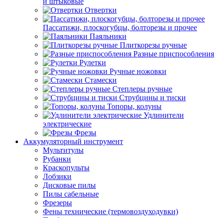
и штыковые
Отвертки
Пассатижи, плоскогубцы, болторезы и прочее
Паяльники
Плиткорезы ручные
Разные приспособления
Рулетки
Ручные ножовки
Стамески
Степлеры ручные
Струбцины и тиски
Топоры, колуны
Удлинители
электрические
Фрезы
Аккумуляторный инструмент
Мультитулы
Рубанки
Краскопульты
Лобзики
Дисковые пилы
Пилы сабельные
Фрезеры
Фены технические (термовоздуходувки)