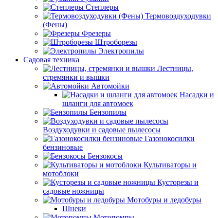
Степлеры
Термовоздуходувки
(Фены)
Фрезеры
Штроборезы
Электропилы
Садовая техника
Лестницы,
стремянки и вышки
Автомойки
Насадки и
шланги для автомоек
Бензопилы
Воздуходувки и садовые пылесосы
Газонокосилки
бензиновые
Бензокосы
Культиваторы и
мотоблоки
Кусторезы и
садовые ножницы
Мотобуры и ледобуры
Шнеки
Мотопомпы