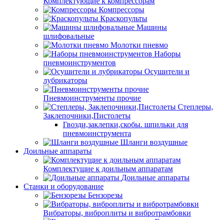
Комплектующие к компрессорам
Компрессоры
Краскопульты
Машины
шлифовальные
Молотки пневмо
Наборы
пневмоинструментов
Осушители и
лубрикаторы
Пневмоинструменты прочие
Степлеры,
Заклепочники,Пистолеты
Гвозди,заклепки,скобы. шпильки для
пневмоинструмента
Шланги воздушные
Доильные аппараты
Комплектущие к доильным аппаратам
Доильные аппараты
Станки и оборудование
Бензорезы
Вибраторы, виброплиты и вибротрамбовки