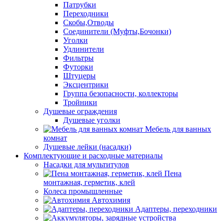
Патрубки
Переходники
Скобы,Отводы
Соединители (Муфты,Бочонки)
Уголки
Удлинители
Фильтры
Футорки
Штуцеры
Эксцентрики
Группа безопасности, коллекторы
Тройники
Душевые ограждения
Душевые уголки
Мебель для ванных
комнат
Душевые лейки (насадки)
Комплектующие и расходные материалы
Насадки для мультитулов
Пена
монтажная, герметик, клей
Колеса промышленные
Автохимия
Адаптеры, переходники