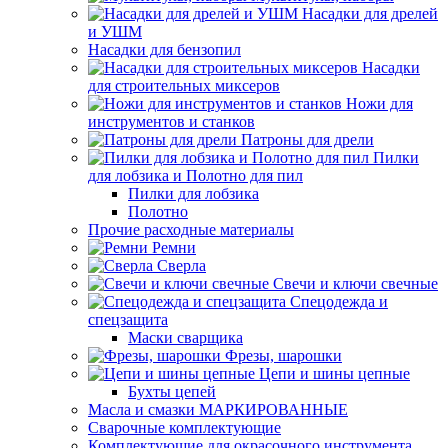
Насадки для дрелей
и УШМ
Насадки для бензопил
Насадки
для строительных миксеров
Ножи для
инструментов и станков
Патроны для дрели
Пилки
для лобзика и Полотно для пил
Пилки для лобзика
Полотно
Прочие расходные материалы
Ремни
Сверла
Свечи и ключи свечные
Спецодежда и
спецзащита
Маски сварщика
Фрезы, шарошки
Цепи и шины цепные
Бухты цепей
Масла и смазки МАРКИРОВАННЫЕ
Сварочные комплектующие
Комплектующие для окрасочного инструмента