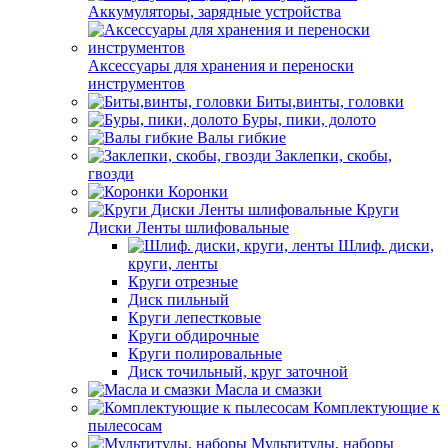
Аккумуляторы, зарядные устройства
Аксессуары для хранения и переноски
инструментов
Биты,винты, головки
Буры, пики, долото
Валы гибкие
Заклепки, скобы,
гвозди
Коронки
Круги
Диски Ленты шлифовальные
Шлиф. диски,
круги, ленты
Круги отрезные
Диск пильный
Круги лепестковые
Круги обдирочные
Круги полировальные
Диск точильный, круг заточной
Масла и смазки
Комплектующие к
пылесосам
Мультитулы, наборы