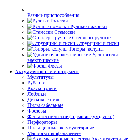
Разные приспособления
Рулетки
Ручные ножовки
Стамески
Степлеры ручные
Струбцины и тиски
Топоры, колуны
Удлинители
электрические
Фрезы
Аккумуляторный инструмент
Мультитулы
Рубанки
Краскопульты
Лобзики
Дисковые пилы
Пилы сабельные
Фрезеры
Фены технические (термовоздуходувки)
Перфораторы
Пилы цепные аккумуляторные
Машины шлифовальные
Аккумуляторные