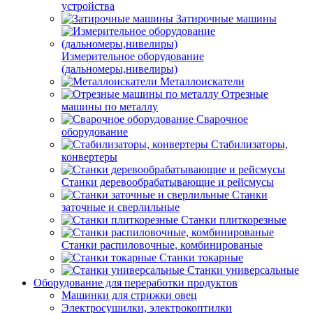
устройства
Затирочные машины
Измерительное оборудование
(дальномеры,нивелиры)
Металлоискатели
Отрезные
машины по металлу
Сварочное
оборудование
Стабилизаторы,
конвертеры
Станки деревообрабатывающие и рейсмусы
Станки
заточные и сверлильные
Станки плиткорезные
Станки распиловочные, комбинированые
Станки токарные
Станки универсальные
Оборудование для переработки продуктов
Машинки для стрижки овец
Электросушилки, электрокоптилки