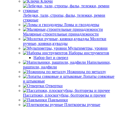
Ключи
Лебедки, тали, стропы, фалы, тележки, ремни
стяжные
Ломы и гвоздодеры
Малярные,строительные принадлежности
Молотки
ручные, киянки,кувалды
Мультиметры, уровни
Наборы инструментов
Набор бит и сверел
Напильники,
рашпили, надфили
Ножницы по металлу
Лопаты совковые
и штыковые
Отвертки
Пассатижи, плоскогубцы, болторезы и прочее
Паяльники
Плиткорезы ручные