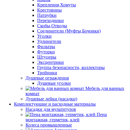
Крепления,Хомуты
Крестовины
Патрубки
Переходники
Скобы,Отводы
Соединители (Муфты,Бочонки)
Уголки
Удлинители
Фильтры
Футорки
Штуцеры
Эксцентрики
Группа безопасности, коллекторы
Тройники
Душевые ограждения
Душевые уголки
Мебель для ванных
комнат
Душевые лейки (насадки)
Комплектующие и расходные материалы
Насадки для мультитулов
Пена
монтажная, герметик, клей
Колеса промышленные