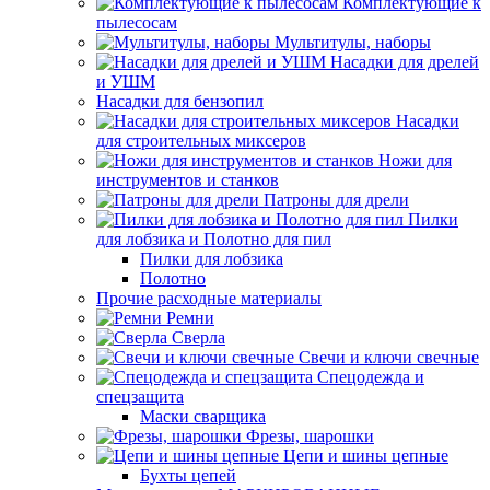
Комплектующие к
пылесосам
Мультитулы, наборы
Насадки для дрелей
и УШМ
Насадки для бензопил
Насадки
для строительных миксеров
Ножи для
инструментов и станков
Патроны для дрели
Пилки
для лобзика и Полотно для пил
Пилки для лобзика
Полотно
Прочие расходные материалы
Ремни
Сверла
Свечи и ключи свечные
Спецодежда и
спецзащита
Маски сварщика
Фрезы, шарошки
Цепи и шины цепные
Бухты цепей