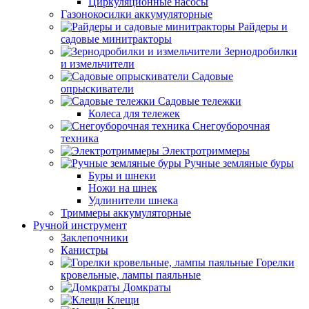
Циркуляционные насосы
Газонокосилки аккумуляторные
Райдеры и
садовые минитракторы
Зернодробилки
и измельчители
Садовые
опрыскиватели
Садовые тележки
Колеса для тележек
Снегоуборочная
техника
Электротриммеры
Ручные земляные буры
Буры и шнеки
Ножи на шнек
Удлинители шнека
Триммеры аккумуляторные
Ручной инструмент
Заклепочники
Канистры
Горелки
кровельные, лампы паяльные
Домкраты
Клещи