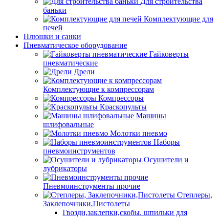
Для строительства
баньки
Комплектующие для
печей
Плюшки и санки
Пневматическое оборудование
Гайковерты
пневматические
Дрели
Комплектующие к компрессорам
Компрессоры
Краскопульты
Машины
шлифовальные
Молотки пневмо
Наборы
пневмоинструментов
Осушители и
лубрикаторы
Пневмоинструменты прочие
Степлеры,
Заклепочники,Пистолеты
Гвозди,заклепки,скобы. шпильки для