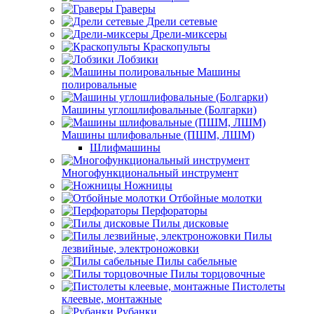
Граверы
Дрели сетевые
Дрели-миксеры
Краскопульты
Лобзики
Машины
полировальные
Машины углошлифовальные (Болгарки)
Машины шлифовальные (ПШМ, ЛШМ)
Шлифмашины
Многофункциональный инструмент
Ножницы
Отбойные молотки
Перфораторы
Пилы дисковые
Пилы
лезвийные, электроножовки
Пилы сабельные
Пилы торцовочные
Пистолеты
клеевые, монтажные
Рубанки