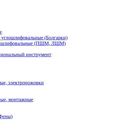
е
углошлифовальные (Болгарки)
шлифовальные (ПШМ, ЛШМ)
иональный инструмент
ые, электроножовки
вые, монтажные
(Фены)