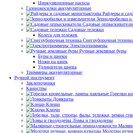
Циркуляционные насосы
Газонокосилки аккумуляторные
Райдеры и сад
Зернодробилки и
Садовые опрыскиватели
Садовые тележки
Колеса для тележек
Снегоуборочная техник
Электротриммеры
Ручные земляные буры
Буры и шнеки
Ножи на шнек
Удлинители шнека
Триммеры аккумуляторные
Ручной инструмент
Заклепочники
Канистры
Горелки к
Домкраты
Клещи
Ключи
Ломы и гвоздодеры
Малярн
Молотки ручны