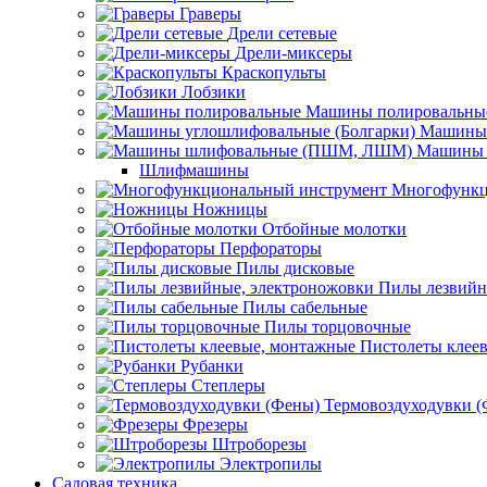
Граверы
Дрели сетевые
Дрели-миксеры
Краскопульты
Лобзики
Машины полировальны
Машины 
Машины 
Шлифмашины
Многофункц
Ножницы
Отбойные молотки
Перфораторы
Пилы дисковые
Пилы лезвийн
Пилы сабельные
Пилы торцовочные
Пистолеты клее
Рубанки
Степлеры
Термовоздуходувки 
Фрезеры
Штроборезы
Электропилы
Садовая техника