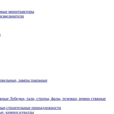
овые минитракторы
 измельчители
а
ровельные, лампы паяльные
Лебедки, тали, стропы, фалы, тележки, ремни стяжные
ые,строительные принадлежности
е, киянки,кувалды