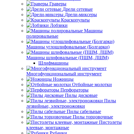
Граверы
Дрели сетевые
Дрели-миксеры
Краскопульты
Лобзики
Машины
полировальные
Машины углошлифовальные (Болгарки)
Машины шлифовальные (ПШМ, ЛШМ)
Шлифмашины
Многофункциональный инструмент
Ножницы
Отбойные молотки
Перфораторы
Пилы дисковые
Пилы
лезвийные, электроножовки
Пилы сабельные
Пилы торцовочные
Пистолеты
клеевые, монтажные
Рубанки