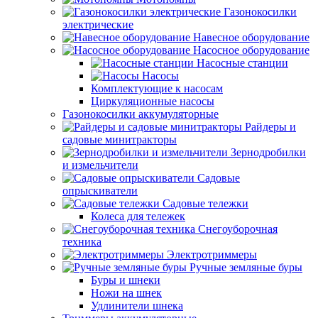
Газонокосилки
электрические
Навесное оборудование
Насосное оборудование
Насосные станции
Насосы
Комплектующие к насосам
Циркуляционные насосы
Газонокосилки аккумуляторные
Райдеры и
садовые минитракторы
Зернодробилки
и измельчители
Садовые
опрыскиватели
Садовые тележки
Колеса для тележек
Снегоуборочная
техника
Электротриммеры
Ручные земляные буры
Буры и шнеки
Ножи на шнек
Удлинители шнека