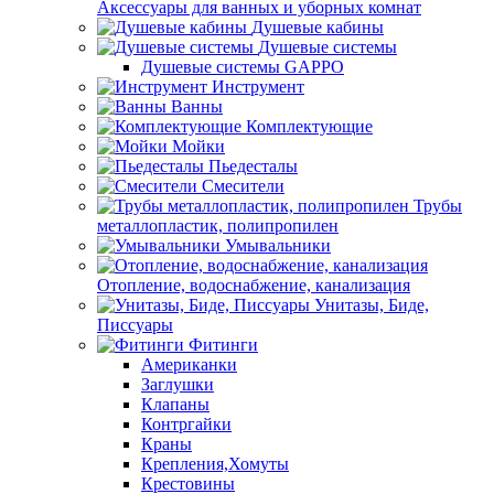
Аксессуары для ванных и уборных комнат
Душевые кабины
Душевые системы
Душевые системы GAPPO
Инструмент
Ванны
Комплектующие
Мойки
Пьедесталы
Смесители
Трубы
металлопластик, полипропилен
Умывальники
Отопление, водоснабжение, канализация
Унитазы, Биде,
Писсуары
Фитинги
Американки
Заглушки
Клапаны
Контргайки
Краны
Крепления,Хомуты
Крестовины