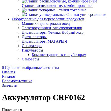
Станки распиловочные, комбинированые
Станки токарные
Станки универсальные
Оборудование для переработки продуктов
Машинки для стрижки овец
Электросушилки, электрокоптилки
Дистилляторы Феникс Добрый Жар
Дистилляторы
Дистилляторы МАГАРЫЧ
Сепараторы
Инкубаторы
Комплектующие к инкубаторам
Самовары
0
Сравнить выбранные элементы
Главная
Каталог
Веломототехника
Запчасти
Аккумулятор CRF0162
Поделиться