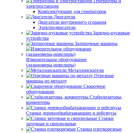
Генераторы и
электростанции
Комплектующие для генераторов
Двигатели
Двигатели внутреннего сгорания
Электродвигатели
Зарядно-пусковые
устройства
Затирочные машины
Измерительное оборудование
(дальномеры,нивелиры)
Металлоискатели
Отрезные
машины по металлу
Сварочное
оборудование
Стабилизаторы,
конвертеры
Станки деревообрабатывающие и рейсмусы
Станки
заточные и сверлильные
Станки плиткорезные