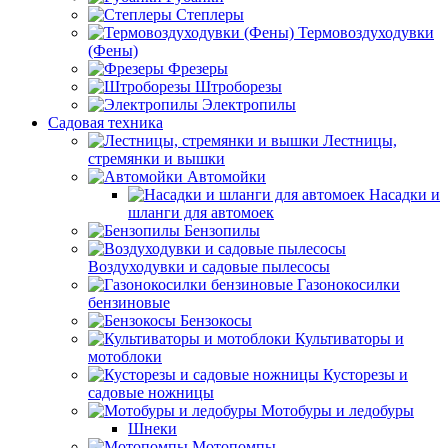
Степлеры
Термовоздуходувки
(Фены)
Фрезеры
Штроборезы
Электропилы
Садовая техника
Лестницы,
стремянки и вышки
Автомойки
Насадки и
шланги для автомоек
Бензопилы
Воздуходувки и садовые пылесосы
Газонокосилки
бензиновые
Бензокосы
Культиваторы и
мотоблоки
Кусторезы и
садовые ножницы
Мотобуры и ледобуры
Шнеки
Мотопомпы