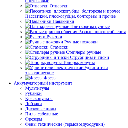
и штыковые
Отвертки
Пассатижи, плоскогубцы, болторезы и прочее
Паяльники
Плиткорезы ручные
Разные приспособления
Рулетки
Ручные ножовки
Стамески
Степлеры ручные
Струбцины и тиски
Топоры, колуны
Удлинители
электрические
Фрезы
Аккумуляторный инструмент
Мультитулы
Рубанки
Краскопульты
Лобзики
Дисковые пилы
Пилы сабельные
Фрезеры
Фены технические (термовоздуходувки)