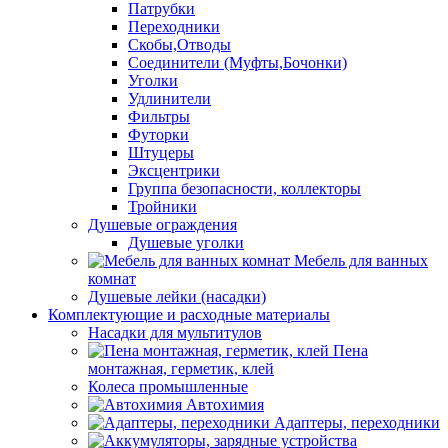
Патрубки
Переходники
Скобы,Отводы
Соединители (Муфты,Бочонки)
Уголки
Удлинители
Фильтры
Футорки
Штуцеры
Эксцентрики
Группа безопасности, коллекторы
Тройники
Душевые ограждения
Душевые уголки
Мебель для ванных
комнат
Душевые лейки (насадки)
Комплектующие и расходные материалы
Насадки для мультитулов
Пена
монтажная, герметик, клей
Колеса промышленные
Автохимия
Адаптеры, переходники