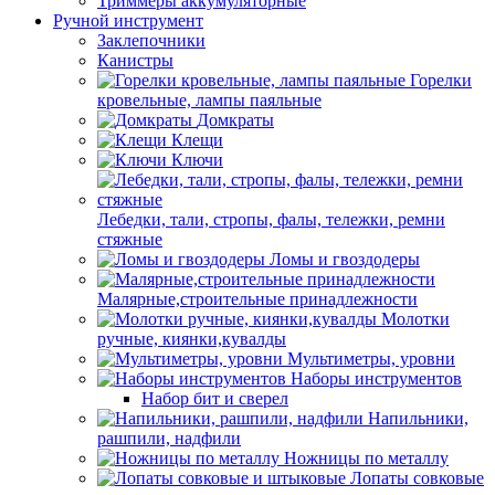
Триммеры аккумуляторные
Ручной инструмент
Заклепочники
Канистры
Горелки
кровельные, лампы паяльные
Домкраты
Клещи
Ключи
Лебедки, тали, стропы, фалы, тележки, ремни
стяжные
Ломы и гвоздодеры
Малярные,строительные принадлежности
Молотки
ручные, киянки,кувалды
Мультиметры, уровни
Наборы инструментов
Набор бит и сверел
Напильники,
рашпили, надфили
Ножницы по металлу
Лопаты совковые