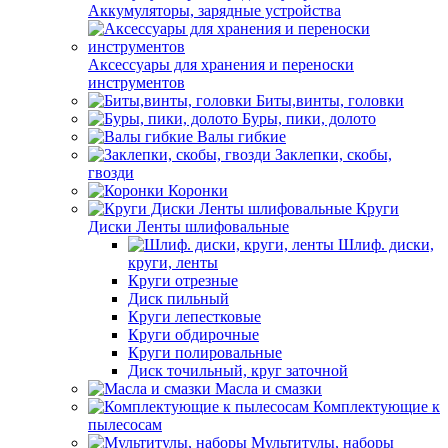
Аккумуляторы, зарядные устройства
Аксессуары для хранения и переноски
инструментов
Биты,винты, головки
Буры, пики, долото
Валы гибкие
Заклепки, скобы,
гвозди
Коронки
Круги
Диски Ленты шлифовальные
Шлиф. диски,
круги, ленты
Круги отрезные
Диск пильный
Круги лепестковые
Круги обдирочные
Круги полировальные
Диск точильный, круг заточной
Масла и смазки
Комплектующие к
пылесосам
Мультитулы, наборы