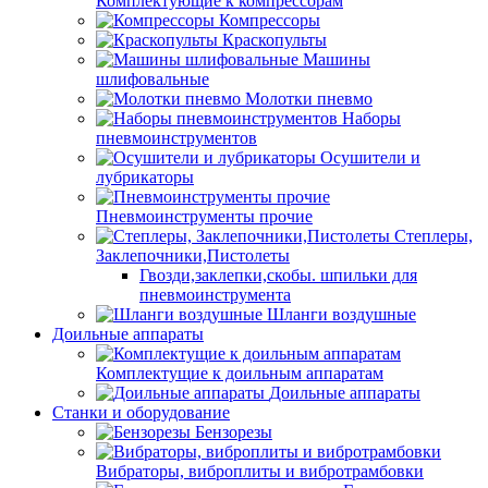
Комплектующие к компрессорам
Компрессоры
Краскопульты
Машины
шлифовальные
Молотки пневмо
Наборы
пневмоинструментов
Осушители и
лубрикаторы
Пневмоинструменты прочие
Степлеры,
Заклепочники,Пистолеты
Гвозди,заклепки,скобы. шпильки для
пневмоинструмента
Шланги воздушные
Доильные аппараты
Комплектущие к доильным аппаратам
Доильные аппараты
Станки и оборудование
Бензорезы
Вибраторы, виброплиты и вибротрамбовки