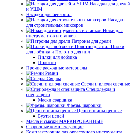
Насадки для дрелей
и УШМ
Насадки для бензопил
Насадки
для строительных миксеров
Ножи для
инструментов и станков
Патроны для дрели
Пилки
для лобзика и Полотно для пил
Пилки для лобзика
Полотно
Прочие расходные материалы
Ремни
Сверла
Свечи и ключи свечные
Спецодежда и
спецзащита
Маски сварщика
Фрезы, шарошки
Цепи и шины цепные
Бухты цепей
Масла и смазки МАРКИРОВАННЫЕ
Сварочные комплектующие
Комплектующие для окрасочного инструмента