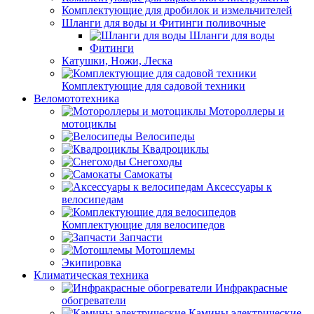
Комплектующие для дробилок и измельчителей
Шланги для воды и Фитинги поливочные
Шланги для воды
Фитинги
Катушки, Ножи, Леска
Комплектующие для садовой техники
Веломототехника
Мотороллеры и
мотоциклы
Велосипеды
Квадроциклы
Снегоходы
Самокаты
Аксессуары к
велосипедам
Комплектующие для велосипедов
Запчасти
Мотошлемы
Экипировка
Климатическая техника
Инфракрасные
обогреватели
Камины электрические