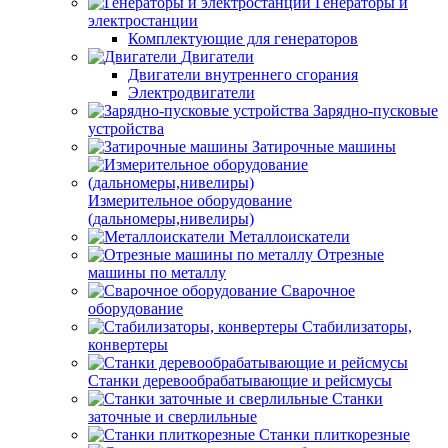
Генераторы и
электростанции
Комплектующие для генераторов
Двигатели
Двигатели внутреннего сгорания
Электродвигатели
Зарядно-пусковые
устройства
Затирочные машины
Измерительное оборудование
(дальномеры,нивелиры)
Металлоискатели
Отрезные
машины по металлу
Сварочное
оборудование
Стабилизаторы,
конвертеры
Станки деревообрабатывающие и рейсмусы
Станки
заточные и сверлильные
Станки плиткорезные