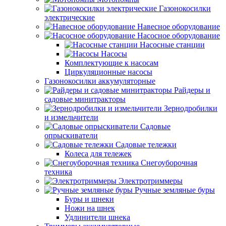
Газонокосилки
электрические
Навесное оборудование
Насосное оборудование
Насосные станции
Насосы
Комплектующие к насосам
Циркуляционные насосы
Газонокосилки аккумуляторные
Райдеры и
садовые минитракторы
Зернодробилки
и измельчители
Садовые
опрыскиватели
Садовые тележки
Колеса для тележек
Снегоуборочная
техника
Электротриммеры
Ручные земляные буры
Буры и шнеки
Ножи на шнек
Удлинители шнека