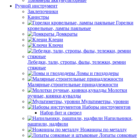
Триммеры аккумуляторные
Ручной инструмент
Заклепочники
Канистры
Горелки
кровельные, лампы паяльные
Домкраты
Клещи
Ключи
Лебедки, тали, стропы, фалы, тележки, ремни
стяжные
Ломы и гвоздодеры
Малярные,строительные принадлежности
Молотки
ручные, киянки,кувалды
Мультиметры, уровни
Наборы инструментов
Набор бит и сверел
Напильники,
рашпили, надфили
Ножницы по металлу
Лопаты совковые