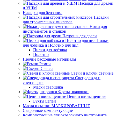
Насадки для дрелей
и УШМ
Насадки для бензопил
Насадки
для строительных миксеров
Ножи для
инструментов и станков
Патроны для дрели
Пилки
для лобзика и Полотно для пил
Пилки для лобзика
Полотно
Прочие расходные материалы
Ремни
Сверла
Свечи и ключи свечные
Спецодежда и
спецзащита
Маски сварщика
Фрезы, шарошки
Цепи и шины цепные
Бухты цепей
Масла и смазки МАРКИРОВАННЫЕ
Сварочные комплектующие
Комплектующие для окрасочного инструмента