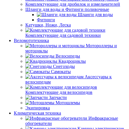
Комплектующие для дробилок и измельчителей
Шланги для воды и Фитинги поливочные
Шланги для воды
Фитинги
Катушки, Ножи, Леска
Комплектующие для садовой техники
Веломототехника
Мотороллеры и
мотоциклы
Велосипеды
Квадроциклы
Снегоходы
Самокаты
Аксессуары к
велосипедам
Комплектующие для велосипедов
Запчасти
Мотошлемы
Экипировка
Климатическая техника
Инфракрасные
обогреватели
Камины электрические