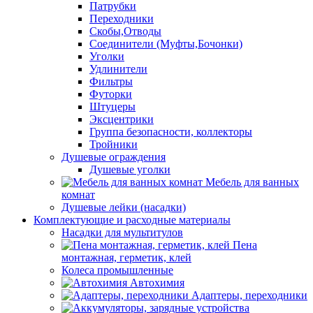
Патрубки
Переходники
Скобы,Отводы
Соединители (Муфты,Бочонки)
Уголки
Удлинители
Фильтры
Футорки
Штуцеры
Эксцентрики
Группа безопасности, коллекторы
Тройники
Душевые ограждения
Душевые уголки
Мебель для ванных
комнат
Душевые лейки (насадки)
Комплектующие и расходные материалы
Насадки для мультитулов
Пена
монтажная, герметик, клей
Колеса промышленные
Автохимия
Адаптеры, переходники