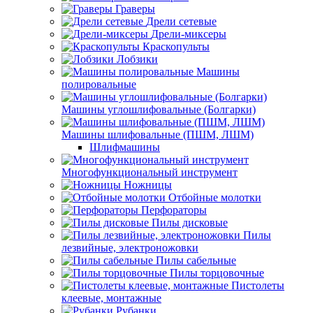
Граверы
Дрели сетевые
Дрели-миксеры
Краскопульты
Лобзики
Машины
полировальные
Машины углошлифовальные (Болгарки)
Машины шлифовальные (ПШМ, ЛШМ)
Шлифмашины
Многофункциональный инструмент
Ножницы
Отбойные молотки
Перфораторы
Пилы дисковые
Пилы
лезвийные, электроножовки
Пилы сабельные
Пилы торцовочные
Пистолеты
клеевые, монтажные
Рубанки