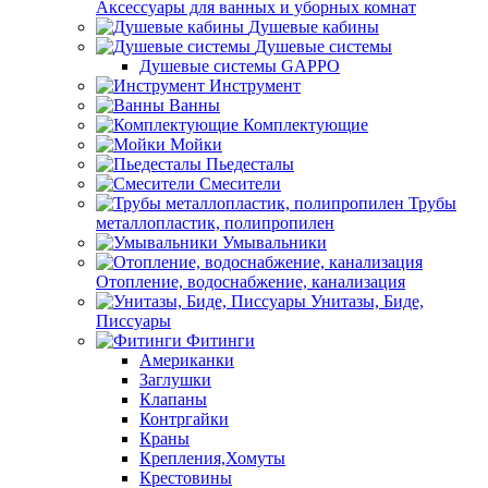
Аксессуары для ванных и уборных комнат
Душевые кабины
Душевые системы
Душевые системы GAPPO
Инструмент
Ванны
Комплектующие
Мойки
Пьедесталы
Смесители
Трубы
металлопластик, полипропилен
Умывальники
Отопление, водоснабжение, канализация
Унитазы, Биде,
Писсуары
Фитинги
Американки
Заглушки
Клапаны
Контргайки
Краны
Крепления,Хомуты
Крестовины