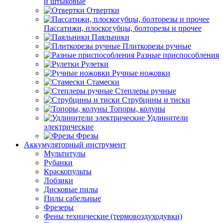
и штыковые
Отвертки
Пассатижи, плоскогубцы, болторезы и прочее
Паяльники
Плиткорезы ручные
Разные приспособления
Рулетки
Ручные ножовки
Стамески
Степлеры ручные
Струбцины и тиски
Топоры, колуны
Удлинители
электрические
Фрезы
Аккумуляторный инструмент
Мультитулы
Рубанки
Краскопульты
Лобзики
Дисковые пилы
Пилы сабельные
Фрезеры
Фены технические (термовоздуходувки)