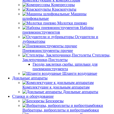
Комплектующие к компрессорам
Компрессоры
Краскопульты
Машины
шлифовальные
Молотки пневмо
Наборы
пневмоинструментов
Осушители и
лубрикаторы
Пневмоинструменты прочие
Степлеры,
Заклепочники,Пистолеты
Гвозди,заклепки,скобы. шпильки для
пневмоинструмента
Шланги воздушные
Доильные аппараты
Комплектущие к доильным аппаратам
Доильные аппараты
Станки и оборудование
Бензорезы
Вибраторы, виброплиты и вибротрамбовки