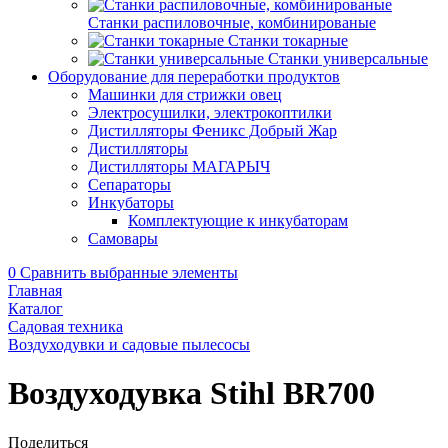
Станки распиловочные, комбинированые
Станки токарные
Станки универсальные
Оборудование для переработки продуктов
Машинки для стрижки овец
Электросушилки, электрокоптилки
Дистилляторы Феникс Добрый Жар
Дистилляторы
Дистилляторы МАГАРЫЧ
Сепараторы
Инкубаторы
Комплектующие к инкубаторам
Самовары
0
Сравнить выбранные элементы
Главная
Каталог
Садовая техника
Воздуходувки и садовые пылесосы
Воздуходувка Stihl BR700
Поделиться