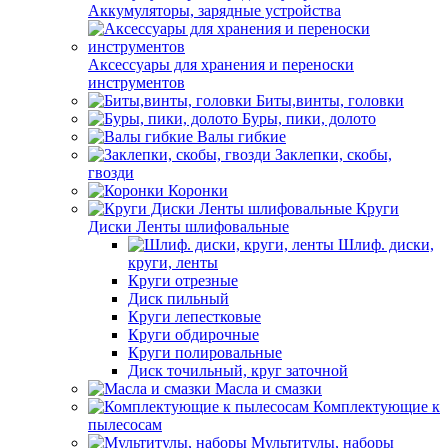
Аккумуляторы, зарядные устройства
Аксессуары для хранения и переноски
инструментов
Биты,винты, головки
Буры, пики, долото
Валы гибкие
Заклепки, скобы,
гвозди
Коронки
Круги
Диски Ленты шлифовальные
Шлиф. диски,
круги, ленты
Круги отрезные
Диск пильный
Круги лепестковые
Круги обдирочные
Круги полировальные
Диск точильный, круг заточной
Масла и смазки
Комплектующие к
пылесосам
Мультитулы, наборы