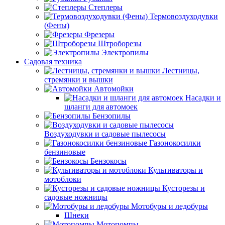
Степлеры
Термовоздуходувки
(Фены)
Фрезеры
Штроборезы
Электропилы
Садовая техника
Лестницы,
стремянки и вышки
Автомойки
Насадки и
шланги для автомоек
Бензопилы
Воздуходувки и садовые пылесосы
Газонокосилки
бензиновые
Бензокосы
Культиваторы и
мотоблоки
Кусторезы и
садовые ножницы
Мотобуры и ледобуры
Шнеки
Мотопомпы