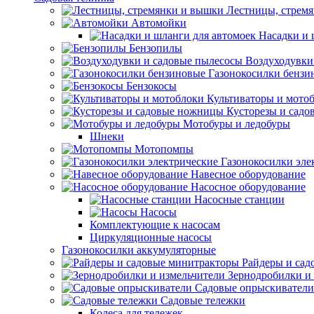
Лестницы, стрем
Автомойки
Насадки и 
Бензопилы
Воздуходувки
Газонокосилки бензи
Бензокосы
Культиваторы и мото
Кусторезы и сад
Мотобуры и ледобуры
Шнеки
Мотопомпы
Газонокосилки эле
Навесное оборудование
Насосное оборудование
Насосные станции
Насосы
Комплектующие к насосам
Циркуляционные насосы
Газонокосилки аккумуляторные
Райдеры и сад
Зернодробилки и
Садовые опрыскиватели
Садовые тележки
Колеса для тележек