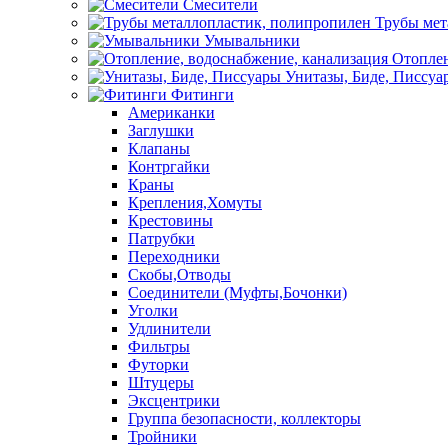
Смесители
Трубы мет
Умывальники
Отоплен
Унитазы, Биде, Писсуа
Фитинги
Американки
Заглушки
Клапаны
Контргайки
Краны
Крепления,Хомуты
Крестовины
Патрубки
Переходники
Скобы,Отводы
Соединители (Муфты,Бочонки)
Уголки
Удлинители
Фильтры
Футорки
Штуцеры
Эксцентрики
Группа безопасности, коллекторы
Тройники