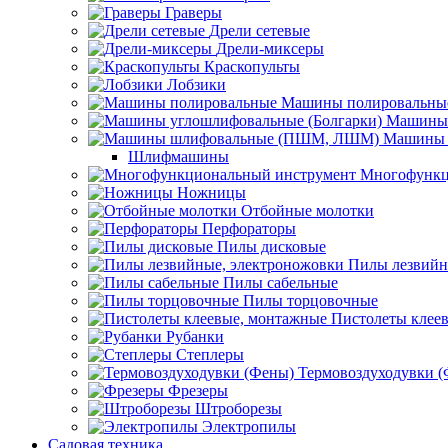
Граверы
Дрели сетевые
Дрели-миксеры
Краскопульты
Лобзики
Машины полировальны
Машины 
Машины 
Шлифмашины
Многофункц
Ножницы
Отбойные молотки
Перфораторы
Пилы дисковые
Пилы лезвийн
Пилы сабельные
Пилы торцовочные
Пистолеты клее
Рубанки
Степлеры
Термовоздуходувки 
Фрезеры
Штроборезы
Электропилы
Садовая техника