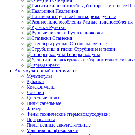
Отвертки
Пас
Паяльники
Плиткорезы ручные
Разные приспособления
Рулетки
Ручные ножовки
Стамески
Степлеры ручные
Струбцины и тиски
Топоры, колуны
Удлинители электрич
Фрезы
Аккумуляторный инструмент
Мультитулы
Рубанки
Краскопульты
Лобзики
Дисковые пилы
Пилы сабельные
Фрезеры
Фены технические (термовоздуходувки)
Перфораторы
Пилы цепные аккумуляторные
Машины шлифовальные