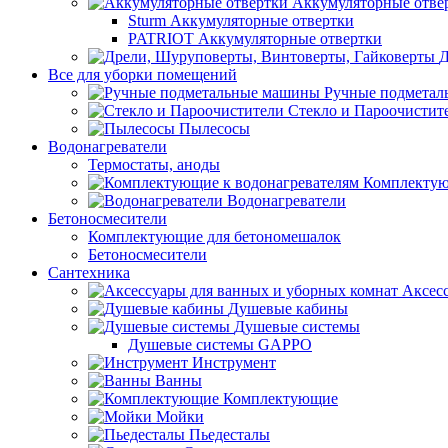
Аккумуляторные отве
Sturm Аккумуляторные отвертки
PATRIOT Аккумуляторные отвертки
Д
Все для уборки помещений
Ручные подмета
Стекло и Пароочистит
Пылесосы
Водонагреватели
Термостаты, аноды
Комплектую
Водонагреватели
Бетоносмесители
Комплектующие для бетономешалок
Бетоносмесители
Сантехника
Аксес
Душевые кабины
Душевые системы
Душевые системы GAPPO
Инструмент
Ванны
Комплектующие
Мойки
Пьедесталы