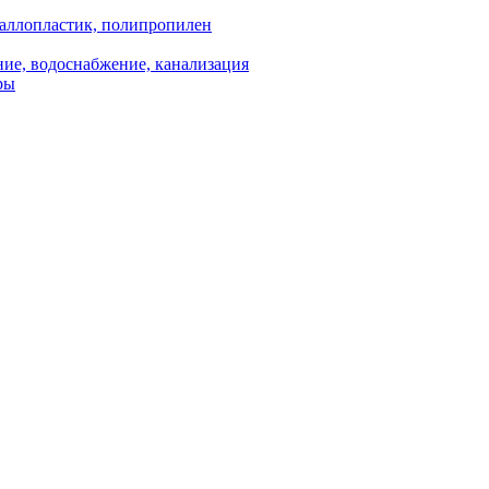
аллопластик, полипропилен
ие, водоснабжение, канализация
ры