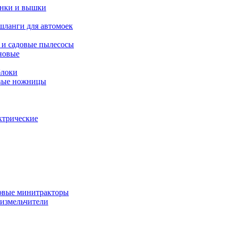
янки и вышки
шланги для автомоек
 и садовые пылесосы
новые
блоки
овые ножницы
ктрические
овые минитракторы
 измельчители