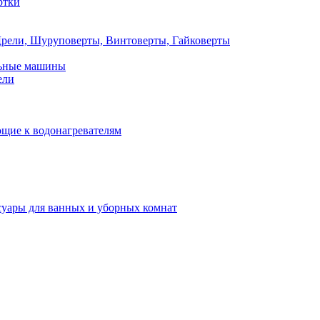
ртки
рели, Шуруповерты, Винтоверты, Гайковерты
льные машины
ели
щие к водонагревателям
суары для ванных и уборных комнат