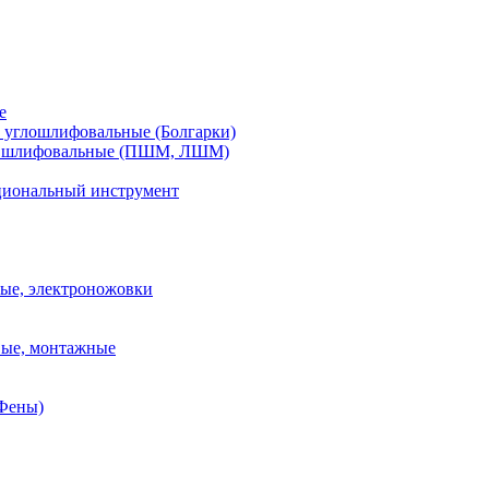
е
углошлифовальные (Болгарки)
шлифовальные (ПШМ, ЛШМ)
иональный инструмент
ые, электроножовки
вые, монтажные
(Фены)