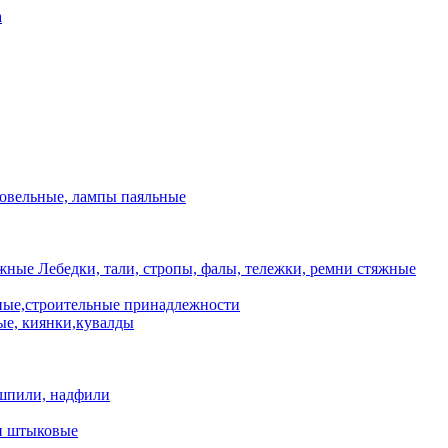
а
ровельные, лампы паяльные
Лебедки, тали, стропы, фалы, тележки, ремни стяжные
ые,строительные принадлежности
е, киянки,кувалды
шпили, надфили
и штыковые