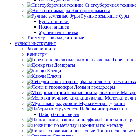
Снегоуборочная техник
Электротриммеры
Ручные земляные буры
Буры и шнеки
Ножи на шнек
Удлинители шнека
Триммеры аккумуляторные
Ручной инструмент
Заклепочники
Канистры
Горелки к
Домкраты
Клещи
Ключи
Ломы и гвоздодеры
Малярн
Молотки ручны
Мультиметры, уровни
Наборы инструментов
Набор бит и сверел
Напильники, ра
Ножницы по металлу
Лопаты совковые 