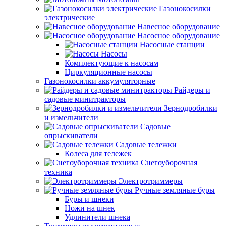
Газонокосилки
электрические
Навесное оборудование
Насосное оборудование
Насосные станции
Насосы
Комплектующие к насосам
Циркуляционные насосы
Газонокосилки аккумуляторные
Райдеры и
садовые минитракторы
Зернодробилки
и измельчители
Садовые
опрыскиватели
Садовые тележки
Колеса для тележек
Снегоуборочная
техника
Электротриммеры
Ручные земляные буры
Буры и шнеки
Ножи на шнек
Удлинители шнека