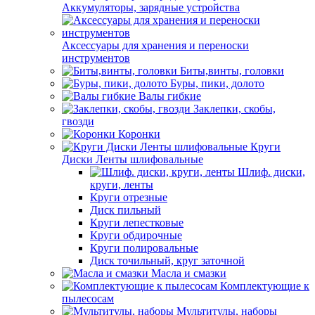
Аккумуляторы, зарядные устройства
Аксессуары для хранения и переноски
инструментов
Биты,винты, головки
Буры, пики, долото
Валы гибкие
Заклепки, скобы,
гвозди
Коронки
Круги
Диски Ленты шлифовальные
Шлиф. диски,
круги, ленты
Круги отрезные
Диск пильный
Круги лепестковые
Круги обдирочные
Круги полировальные
Диск точильный, круг заточной
Масла и смазки
Комплектующие к
пылесосам
Мультитулы, наборы