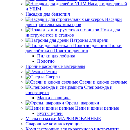
Насадки для дрелей
и УШМ
Насадки для бензопил
Насадки
для строительных миксеров
Ножи для
инструментов и станков
Патроны для дрели
Пилки
для лобзика и Полотно для пил
Пилки для лобзика
Полотно
Прочие расходные материалы
Ремни
Сверла
Свечи и ключи свечные
Спецодежда и
спецзащита
Маски сварщика
Фрезы, шарошки
Цепи и шины цепные
Бухты цепей
Масла и смазки МАРКИРОВАННЫЕ
Сварочные комплектующие
Комплектующие для окрасочного инструмента