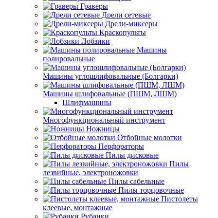
Граверы
Дрели сетевые
Дрели-миксеры
Краскопульты
Лобзики
Машины
полировальные
Машины углошлифовальные (Болгарки)
Машины шлифовальные (ПШМ, ЛШМ)
Шлифмашины
Многофункциональный инструмент
Ножницы
Отбойные молотки
Перфораторы
Пилы дисковые
Пилы
лезвийные, электроножовки
Пилы сабельные
Пилы торцовочные
Пистолеты
клеевые, монтажные
Рубанки