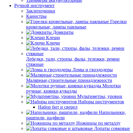
Триммеры аккумуляторные
Ручной инструмент
Заклепочники
Канистры
Горелки
кровельные, лампы паяльные
Домкраты
Клещи
Ключи
Лебедки, тали, стропы, фалы, тележки, ремни
стяжные
Ломы и гвоздодеры
Малярные,строительные принадлежности
Молотки
ручные, киянки,кувалды
Мультиметры, уровни
Наборы инструментов
Набор бит и сверел
Напильники,
рашпили, надфили
Ножницы по металлу
Лопаты совковые