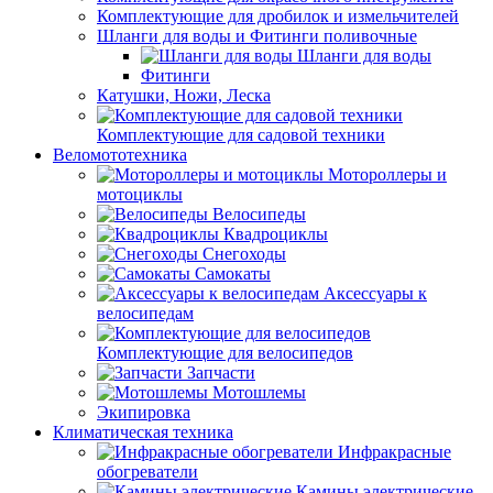
Комплектующие для дробилок и измельчителей
Шланги для воды и Фитинги поливочные
Шланги для воды
Фитинги
Катушки, Ножи, Леска
Комплектующие для садовой техники
Веломототехника
Мотороллеры и
мотоциклы
Велосипеды
Квадроциклы
Снегоходы
Самокаты
Аксессуары к
велосипедам
Комплектующие для велосипедов
Запчасти
Мотошлемы
Экипировка
Климатическая техника
Инфракрасные
обогреватели
Камины электрические