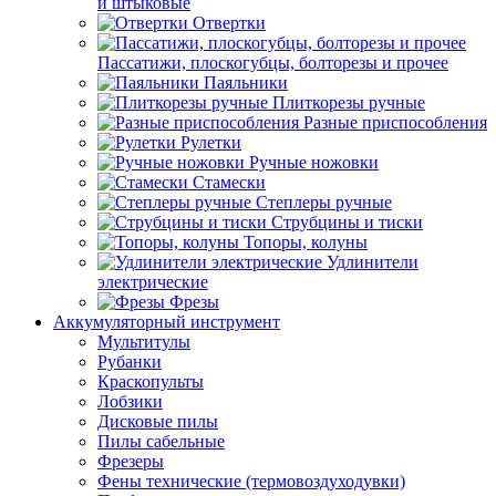
и штыковые
Отвертки
Пассатижи, плоскогубцы, болторезы и прочее
Паяльники
Плиткорезы ручные
Разные приспособления
Рулетки
Ручные ножовки
Стамески
Степлеры ручные
Струбцины и тиски
Топоры, колуны
Удлинители
электрические
Фрезы
Аккумуляторный инструмент
Мультитулы
Рубанки
Краскопульты
Лобзики
Дисковые пилы
Пилы сабельные
Фрезеры
Фены технические (термовоздуходувки)