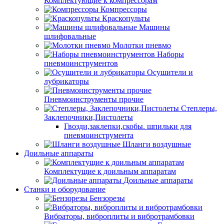
Комплектующие к компрессорам
Компрессоры
Краскопульты
Машины
шлифовальные
Молотки пневмо
Наборы
пневмоинструментов
Осушители и
лубрикаторы
Пневмоинструменты прочие
Степлеры,
Заклепочники,Пистолеты
Гвозди,заклепки,скобы. шпильки для
пневмоинструмента
Шланги воздушные
Доильные аппараты
Комплектущие к доильным аппаратам
Доильные аппараты
Станки и оборудование
Бензорезы
Вибраторы, виброплиты и вибротрамбовки