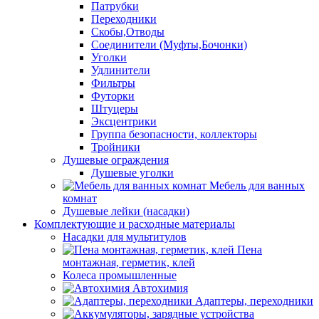
Патрубки
Переходники
Скобы,Отводы
Соединители (Муфты,Бочонки)
Уголки
Удлинители
Фильтры
Футорки
Штуцеры
Эксцентрики
Группа безопасности, коллекторы
Тройники
Душевые ограждения
Душевые уголки
Мебель для ванных
комнат
Душевые лейки (насадки)
Комплектующие и расходные материалы
Насадки для мультитулов
Пена
монтажная, герметик, клей
Колеса промышленные
Автохимия
Адаптеры, переходники