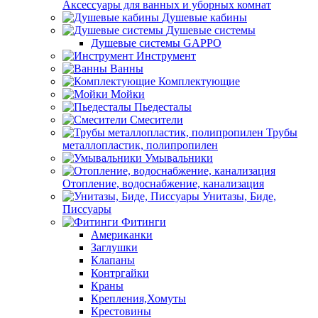
Аксессуары для ванных и уборных комнат
Душевые кабины
Душевые системы
Душевые системы GAPPO
Инструмент
Ванны
Комплектующие
Мойки
Пьедесталы
Смесители
Трубы
металлопластик, полипропилен
Умывальники
Отопление, водоснабжение, канализация
Унитазы, Биде,
Писсуары
Фитинги
Американки
Заглушки
Клапаны
Контргайки
Краны
Крепления,Хомуты
Крестовины