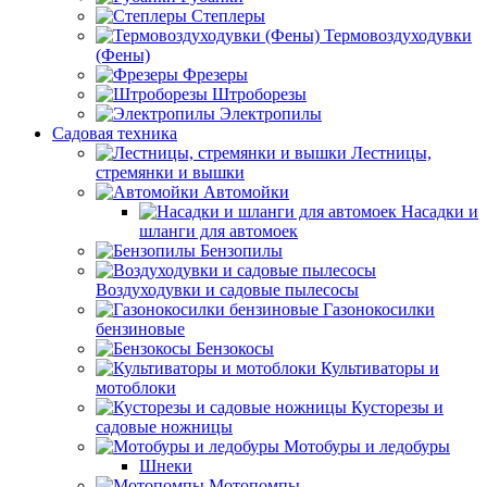
Степлеры
Термовоздуходувки
(Фены)
Фрезеры
Штроборезы
Электропилы
Садовая техника
Лестницы,
стремянки и вышки
Автомойки
Насадки и
шланги для автомоек
Бензопилы
Воздуходувки и садовые пылесосы
Газонокосилки
бензиновые
Бензокосы
Культиваторы и
мотоблоки
Кусторезы и
садовые ножницы
Мотобуры и ледобуры
Шнеки
Мотопомпы