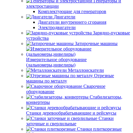
Генераторы и
электростанции
Комплектующие для генераторов
Двигатели
Двигатели внутреннего сгорания
Электродвигатели
Зарядно-пусковые
устройства
Затирочные машины
Измерительное оборудование
(дальномеры,нивелиры)
Металлоискатели
Отрезные
машины по металлу
Сварочное
оборудование
Стабилизаторы,
конвертеры
Станки деревообрабатывающие и рейсмусы
Станки
заточные и сверлильные
Станки плиткорезные