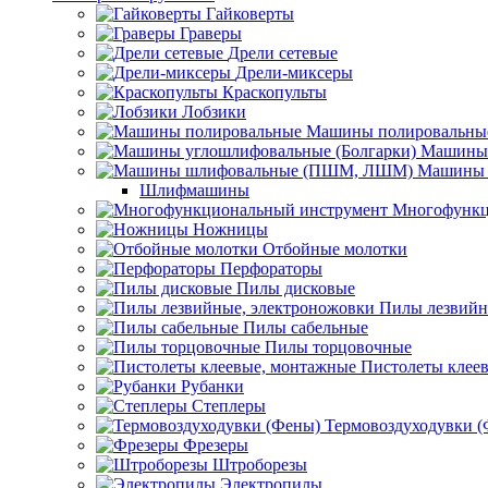
Гайковерты
Граверы
Дрели сетевые
Дрели-миксеры
Краскопульты
Лобзики
Машины полировальны
Машины 
Машины 
Шлифмашины
Многофункц
Ножницы
Отбойные молотки
Перфораторы
Пилы дисковые
Пилы лезвийн
Пилы сабельные
Пилы торцовочные
Пистолеты клее
Рубанки
Степлеры
Термовоздуходувки 
Фрезеры
Штроборезы
Электропилы