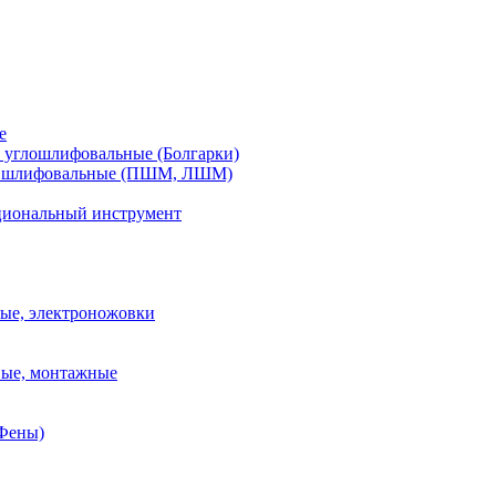
е
углошлифовальные (Болгарки)
шлифовальные (ПШМ, ЛШМ)
иональный инструмент
ые, электроножовки
вые, монтажные
(Фены)