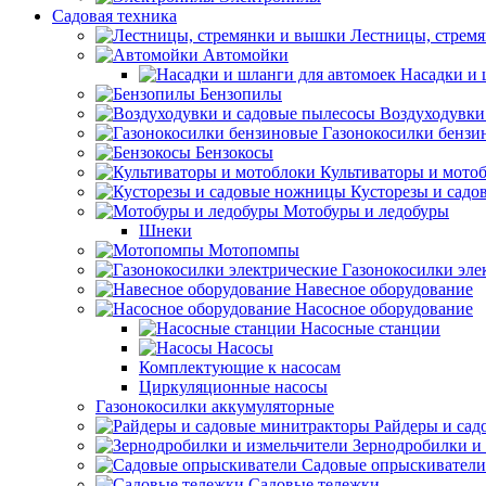
Садовая техника
Лестницы, стрем
Автомойки
Насадки и 
Бензопилы
Воздуходувки
Газонокосилки бензи
Бензокосы
Культиваторы и мото
Кусторезы и сад
Мотобуры и ледобуры
Шнеки
Мотопомпы
Газонокосилки эле
Навесное оборудование
Насосное оборудование
Насосные станции
Насосы
Комплектующие к насосам
Циркуляционные насосы
Газонокосилки аккумуляторные
Райдеры и сад
Зернодробилки и
Садовые опрыскиватели
Садовые тележки