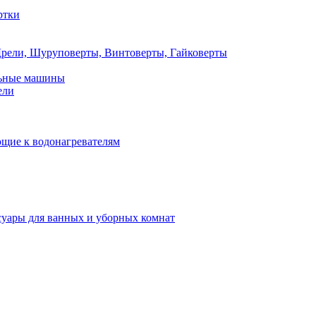
ртки
рели, Шуруповерты, Винтоверты, Гайковерты
льные машины
ели
щие к водонагревателям
суары для ванных и уборных комнат