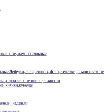
а
ровельные, лампы паяльные
Лебедки, тали, стропы, фалы, тележки, ремни стяжные
ые,строительные принадлежности
е, киянки,кувалды
шпили, надфили