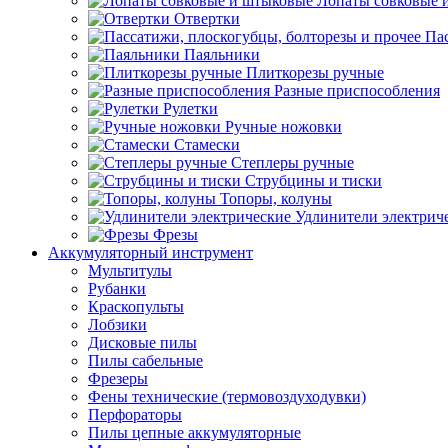
Лопаты совковые 
Отвертки
Пас
Паяльники
Плиткорезы ручные
Разные приспособления
Рулетки
Ручные ножовки
Стамески
Степлеры ручные
Струбцины и тиски
Топоры, колуны
Удлинители электрич
Фрезы
Аккумуляторный инструмент
Мультитулы
Рубанки
Краскопульты
Лобзики
Дисковые пилы
Пилы сабельные
Фрезеры
Фены технические (термовоздуходувки)
Перфораторы
Пилы цепные аккумуляторные