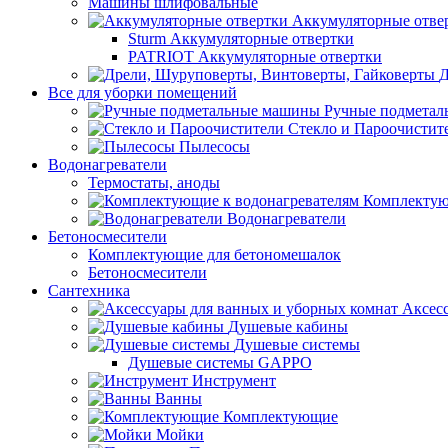
Машины шлифовальные
Аккумуляторные отве
Sturm Аккумуляторные отвертки
PATRIOT Аккумуляторные отвертки
Д
Все для уборки помещений
Ручные подмета
Стекло и Пароочистит
Пылесосы
Водонагреватели
Термостаты, аноды
Комплектую
Водонагреватели
Бетоносмесители
Комплектующие для бетономешалок
Бетоносмесители
Сантехника
Аксес
Душевые кабины
Душевые системы
Душевые системы GAPPO
Инструмент
Ванны
Комплектующие
Мойки