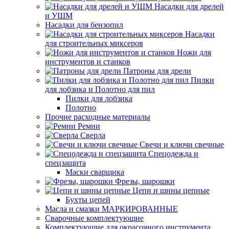
Насадки для дрелей
и УШМ
Насадки для бензопил
Насадки
для строительных миксеров
Ножи для
инструментов и станков
Патроны для дрели
Пилки
для лобзика и Полотно для пил
Пилки для лобзика
Полотно
Прочие расходные материалы
Ремни
Сверла
Свечи и ключи свечные
Спецодежда и
спецзащита
Маски сварщика
Фрезы, шарошки
Цепи и шины цепные
Бухты цепей
Масла и смазки МАРКИРОВАННЫЕ
Сварочные комплектующие
Комплектующие для окрасочного инструмента