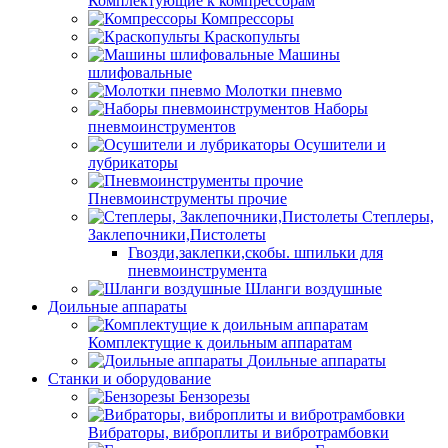
Комплектующие к компрессорам
Компрессоры
Краскопульты
Машины
шлифовальные
Молотки пневмо
Наборы
пневмоинструментов
Осушители и
лубрикаторы
Пневмоинструменты прочие
Степлеры,
Заклепочники,Пистолеты
Гвозди,заклепки,скобы. шпильки для
пневмоинструмента
Шланги воздушные
Доильные аппараты
Комплектущие к доильным аппаратам
Доильные аппараты
Станки и оборудование
Бензорезы
Вибраторы, виброплиты и вибротрамбовки