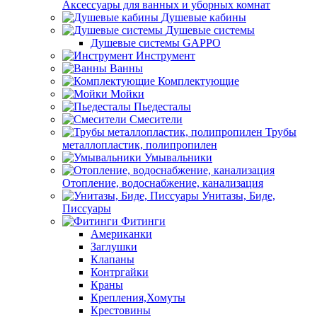
Аксессуары для ванных и уборных комнат
Душевые кабины
Душевые системы
Душевые системы GAPPO
Инструмент
Ванны
Комплектующие
Мойки
Пьедесталы
Смесители
Трубы
металлопластик, полипропилен
Умывальники
Отопление, водоснабжение, канализация
Унитазы, Биде,
Писсуары
Фитинги
Американки
Заглушки
Клапаны
Контргайки
Краны
Крепления,Хомуты
Крестовины