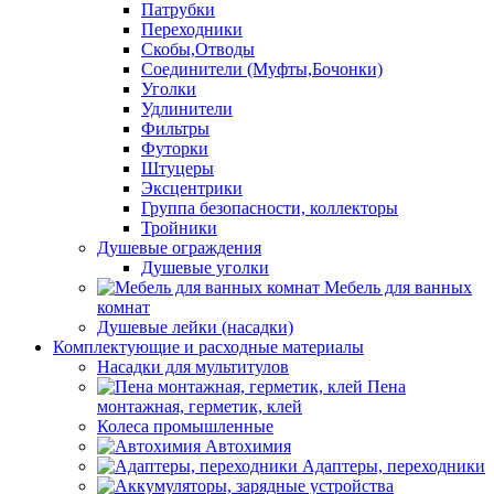
Патрубки
Переходники
Скобы,Отводы
Соединители (Муфты,Бочонки)
Уголки
Удлинители
Фильтры
Футорки
Штуцеры
Эксцентрики
Группа безопасности, коллекторы
Тройники
Душевые ограждения
Душевые уголки
Мебель для ванных
комнат
Душевые лейки (насадки)
Комплектующие и расходные материалы
Насадки для мультитулов
Пена
монтажная, герметик, клей
Колеса промышленные
Автохимия
Адаптеры, переходники