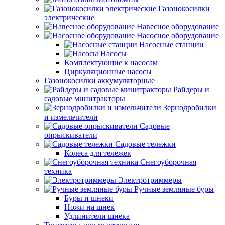
Газонокосилки
электрические
Навесное оборудование
Насосное оборудование
Насосные станции
Насосы
Комплектующие к насосам
Циркуляционные насосы
Газонокосилки аккумуляторные
Райдеры и
садовые минитракторы
Зернодробилки
и измельчители
Садовые
опрыскиватели
Садовые тележки
Колеса для тележек
Снегоуборочная
техника
Электротриммеры
Ручные земляные буры
Буры и шнеки
Ножи на шнек
Удлинители шнека