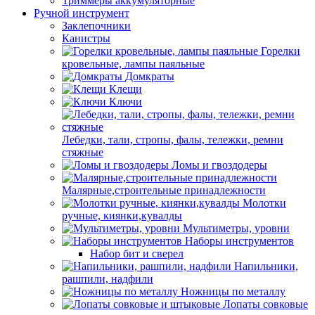
Триммеры аккумуляторные
Ручной инструмент
Заклепочники
Канистры
Горелки
кровельные, лампы паяльные
Домкраты
Клещи
Ключи
Лебедки, тали, стропы, фалы, тележки, ремни
стяжные
Ломы и гвоздодеры
Малярные,строительные принадлежности
Молотки
ручные, киянки,кувалды
Мультиметры, уровни
Наборы инструментов
Набор бит и сверел
Напильники,
рашпили, надфили
Ножницы по металлу
Лопаты совковые