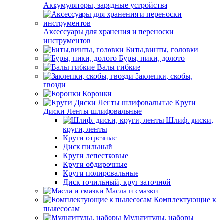
Аккумуляторы, зарядные устройства
Аксессуары для хранения и переноски
инструментов
Биты,винты, головки
Буры, пики, долото
Валы гибкие
Заклепки, скобы,
гвозди
Коронки
Круги
Диски Ленты шлифовальные
Шлиф. диски,
круги, ленты
Круги отрезные
Диск пильный
Круги лепестковые
Круги обдирочные
Круги полировальные
Диск точильный, круг заточной
Масла и смазки
Комплектующие к
пылесосам
Мультитулы, наборы