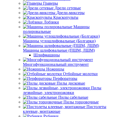
Граверы
Дрели сетевые
Дрели-миксеры
Краскопульты
Лобзики
Машины
полировальные
Машины углошлифовальные (Болгарки)
Машины шлифовальные (ПШМ, ЛШМ)
Шлифмашины
Многофункциональный инструмент
Ножницы
Отбойные молотки
Перфораторы
Пилы дисковые
Пилы
лезвийные, электроножовки
Пилы сабельные
Пилы торцовочные
Пистолеты
клеевые, монтажные
Рубанки