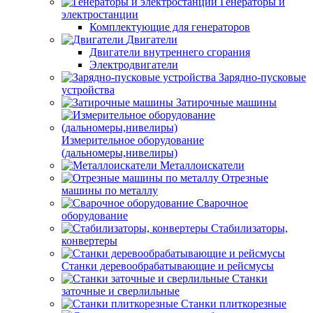
Генераторы и
электростанции
Комплектующие для генераторов
Двигатели
Двигатели внутреннего сгорания
Электродвигатели
Зарядно-пусковые
устройства
Затирочные машины
Измерительное оборудование
(дальномеры,нивелиры)
Металлоискатели
Отрезные
машины по металлу
Сварочное
оборудование
Стабилизаторы,
конвертеры
Станки деревообрабатывающие и рейсмусы
Станки
заточные и сверлильные
Станки плиткорезные