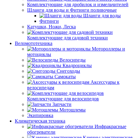
Комплектующие для дробилок и измельчителей
Шланги для воды и Фитинги поливочные
Шланги для воды
Фитинги
Катушки, Ножи, Леска
Комплектующие для садовой техники
Веломототехника
Мотороллеры и
мотоциклы
Велосипеды
Квадроциклы
Снегоходы
Самокаты
Аксессуары к
велосипедам
Комплектующие для велосипедов
Запчасти
Мотошлемы
Экипировка
Климатическая техника
Инфракрасные
обогреватели
Камины электрические