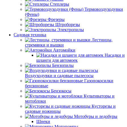
Степлеры
Термовоздуходувки
(Фены)
Фрезеры
Штроборезы
Электропилы
Садовая техника
Лестницы,
стремянки и вышки
Автомойки
Насадки и
шланги для автомоек
Бензопилы
Воздуходувки и садовые пылесосы
Газонокосилки
бензиновые
Бензокосы
Культиваторы и
мотоблоки
Кусторезы и
садовые ножницы
Мотобуры и ледобуры
Шнеки
Мотопомпы