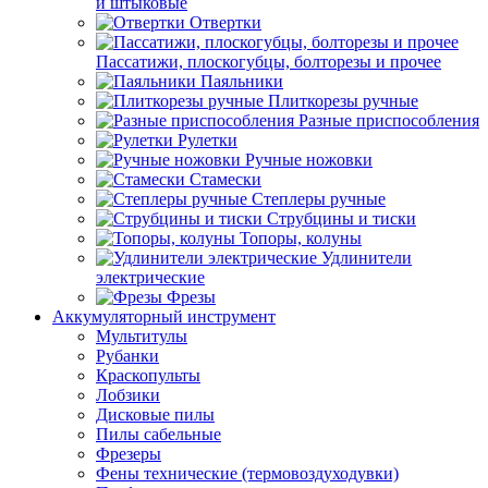
и штыковые
Отвертки
Пассатижи, плоскогубцы, болторезы и прочее
Паяльники
Плиткорезы ручные
Разные приспособления
Рулетки
Ручные ножовки
Стамески
Степлеры ручные
Струбцины и тиски
Топоры, колуны
Удлинители
электрические
Фрезы
Аккумуляторный инструмент
Мультитулы
Рубанки
Краскопульты
Лобзики
Дисковые пилы
Пилы сабельные
Фрезеры
Фены технические (термовоздуходувки)