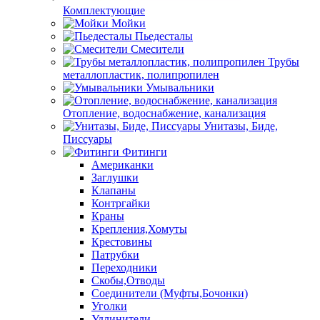
Комплектующие
Мойки
Пьедесталы
Смесители
Трубы
металлопластик, полипропилен
Умывальники
Отопление, водоснабжение, канализация
Унитазы, Биде,
Писсуары
Фитинги
Американки
Заглушки
Клапаны
Контргайки
Краны
Крепления,Хомуты
Крестовины
Патрубки
Переходники
Скобы,Отводы
Соединители (Муфты,Бочонки)
Уголки
Удлинители