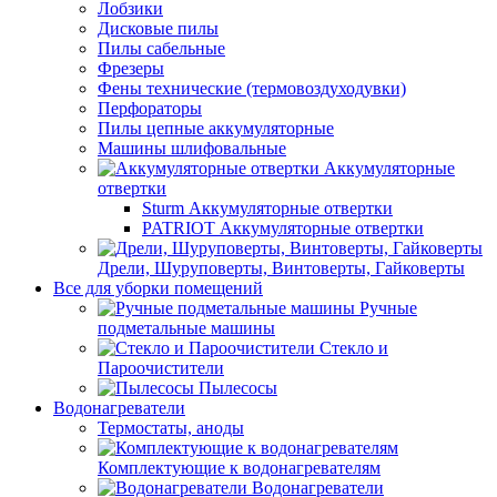
Лобзики
Дисковые пилы
Пилы сабельные
Фрезеры
Фены технические (термовоздуходувки)
Перфораторы
Пилы цепные аккумуляторные
Машины шлифовальные
Аккумуляторные
отвертки
Sturm Аккумуляторные отвертки
PATRIOT Аккумуляторные отвертки
Дрели, Шуруповерты, Винтоверты, Гайковерты
Все для уборки помещений
Ручные
подметальные машины
Стекло и
Пароочистители
Пылесосы
Водонагреватели
Термостаты, аноды
Комплектующие к водонагревателям
Водонагреватели