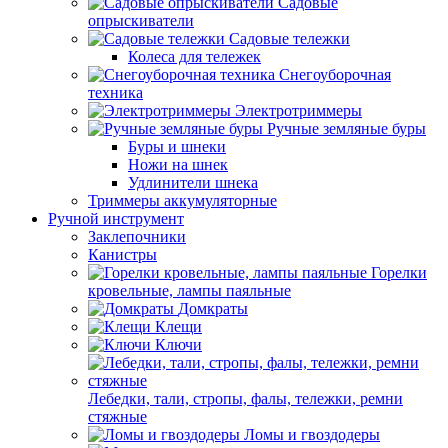
Садовые
опрыскиватели
Садовые тележки
Колеса для тележек
Снегоуборочная
техника
Электротриммеры
Ручные земляные буры
Буры и шнеки
Ножи на шнек
Удлинители шнека
Триммеры аккумуляторные
Ручной инструмент
Заклепочники
Канистры
Горелки
кровельные, лампы паяльные
Домкраты
Клещи
Ключи
Лебедки, тали, стропы, фалы, тележки, ремни
стяжные
Ломы и гвоздодеры