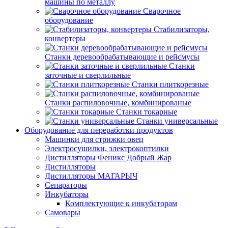
машины по металлу
Сварочное
оборудование
Стабилизаторы,
конвертеры
Станки деревообрабатывающие и рейсмусы
Станки
заточные и сверлильные
Станки плиткорезные
Станки распиловочные, комбинированые
Станки токарные
Станки универсальные
Оборудование для переработки продуктов
Машинки для стрижки овец
Электросушилки, электрокоптилки
Дистилляторы Феникс Добрый Жар
Дистилляторы
Дистилляторы МАГАРЫЧ
Сепараторы
Инкубаторы
Комплектующие к инкубаторам
Самовары