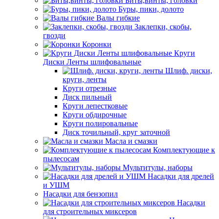
Биты,винты, головки
Буры, пики, долото
Валы гибкие
Заклепки, скобы,
гвозди
Коронки
Круги
Диски Ленты шлифовальные
Шлиф. диски,
круги, ленты
Круги отрезные
Диск пильный
Круги лепестковые
Круги обдирочные
Круги полировальные
Диск точильный, круг заточной
Масла и смазки
Комплектующие к
пылесосам
Мультитулы, наборы
Насадки для дрелей
и УШМ
Насадки для бензопил
Насадки
для строительных миксеров