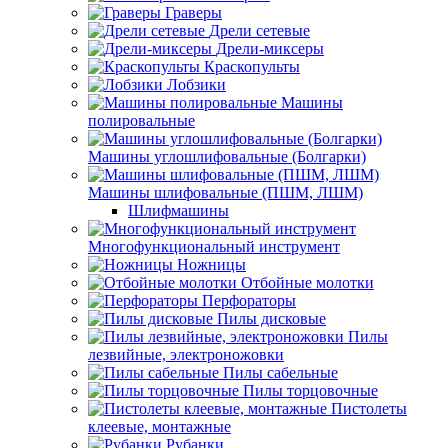
Граверы
Дрели сетевые
Дрели-миксеры
Краскопульты
Лобзики
Машины
полировальные
Машины углошлифовальные (Болгарки)
Машины шлифовальные (ПШМ, ЛШМ)
Шлифмашины
Многофункциональный инструмент
Ножницы
Отбойные молотки
Перфораторы
Пилы дисковые
Пилы
лезвийные, электроножовки
Пилы сабельные
Пилы торцовочные
Пистолеты
клеевые, монтажные
Рубанки