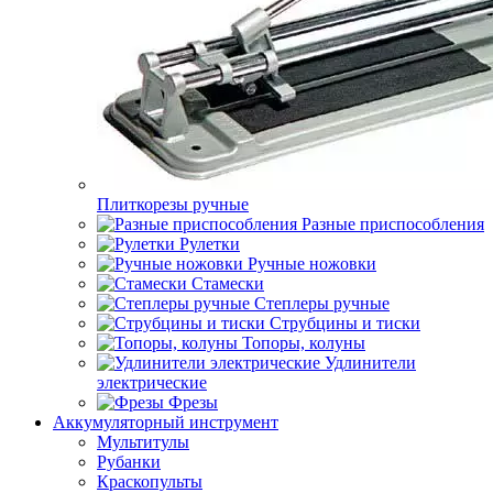
Плиткорезы ручные
Разные приспособления
Рулетки
Ручные ножовки
Стамески
Степлеры ручные
Струбцины и тиски
Топоры, колуны
Удлинители
электрические
Фрезы
Аккумуляторный инструмент
Мультитулы
Рубанки
Краскопульты