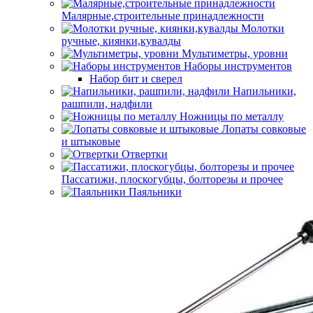
Малярные,строительные принадлежности
Молотки
ручные, киянки,кувалды
Мультиметры, уровни
Наборы инструментов
Набор бит и сверел
Напильники,
рашпили, надфили
Ножницы по металлу
Лопаты совковые
и штыковые
Отвертки
Пассатижи, плоскогубцы, болторезы и прочее
Паяльники