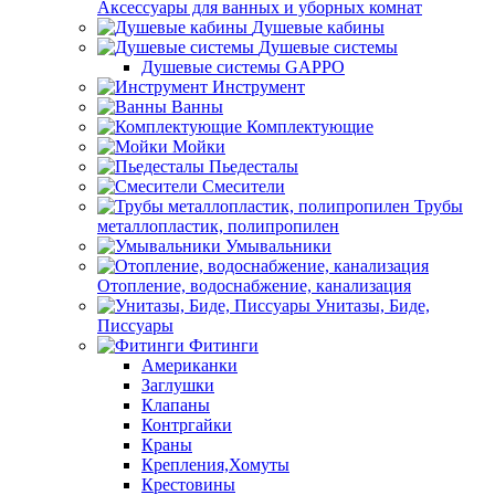
Аксессуары для ванных и уборных комнат
Душевые кабины
Душевые системы
Душевые системы GAPPO
Инструмент
Ванны
Комплектующие
Мойки
Пьедесталы
Смесители
Трубы
металлопластик, полипропилен
Умывальники
Отопление, водоснабжение, канализация
Унитазы, Биде,
Писсуары
Фитинги
Американки
Заглушки
Клапаны
Контргайки
Краны
Крепления,Хомуты
Крестовины