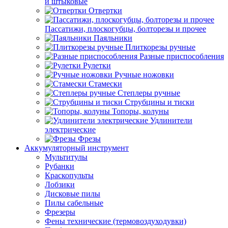
и штыковые
Отвертки
Пассатижи, плоскогубцы, болторезы и прочее
Паяльники
Плиткорезы ручные
Разные приспособления
Рулетки
Ручные ножовки
Стамески
Степлеры ручные
Струбцины и тиски
Топоры, колуны
Удлинители
электрические
Фрезы
Аккумуляторный инструмент
Мультитулы
Рубанки
Краскопульты
Лобзики
Дисковые пилы
Пилы сабельные
Фрезеры
Фены технические (термовоздуходувки)