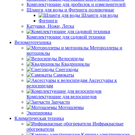
Комплектующие для дробилок и измельчителей
Шланги для воды и Фитинги поливочные
Шланги для воды
Фитинги
Катушки, Ножи, Леска
Комплектующие для садовой техники
Веломототехника
Мотороллеры и
мотоциклы
Велосипеды
Квадроциклы
Снегоходы
Самокаты
Аксессуары к
велосипедам
Комплектующие для велосипедов
Запчасти
Мотошлемы
Экипировка
Климатическая техника
Инфракрасные
обогреватели
Камины электрические