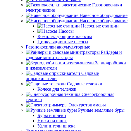
Газонокосилки
электрические
Навесное оборудование
Насосное оборудование
Насосные станции
Насосы
Комплектующие к насосам
Циркуляционные насосы
Газонокосилки аккумуляторные
Райдеры и
садовые минитракторы
Зернодробилки
и измельчители
Садовые
опрыскиватели
Садовые тележки
Колеса для тележек
Снегоуборочная
техника
Электротриммеры
Ручные земляные буры
Буры и шнеки
Ножи на шнек
Удлинители шнека