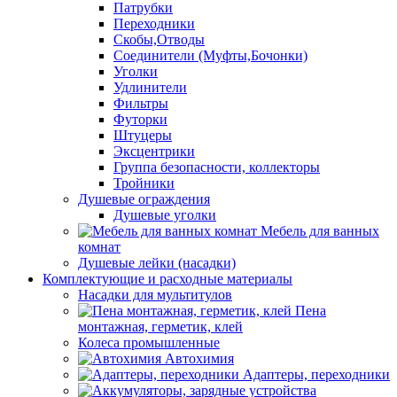
Патрубки
Переходники
Скобы,Отводы
Соединители (Муфты,Бочонки)
Уголки
Удлинители
Фильтры
Футорки
Штуцеры
Эксцентрики
Группа безопасности, коллекторы
Тройники
Душевые ограждения
Душевые уголки
Мебель для ванных
комнат
Душевые лейки (насадки)
Комплектующие и расходные материалы
Насадки для мультитулов
Пена
монтажная, герметик, клей
Колеса промышленные
Автохимия
Адаптеры, переходники