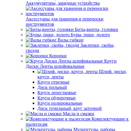
Аккумуляторы, зарядные устройства
Аксессуары для хранения и переноски
инструментов
Биты,винты, головки
Буры, пики, долото
Валы гибкие
Заклепки, скобы,
гвозди
Коронки
Круги
Диски Ленты шлифовальные
Шлиф. диски,
круги, ленты
Круги отрезные
Диск пильный
Круги лепестковые
Круги обдирочные
Круги полировальные
Диск точильный, круг заточной
Масла и смазки
Комплектующие к
пылесосам
Мультитулы, наборы