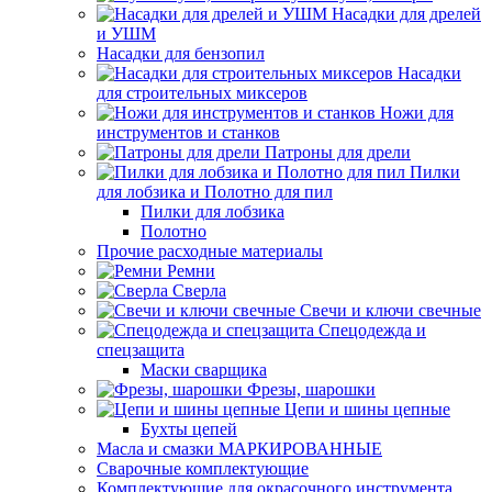
Насадки для дрелей
и УШМ
Насадки для бензопил
Насадки
для строительных миксеров
Ножи для
инструментов и станков
Патроны для дрели
Пилки
для лобзика и Полотно для пил
Пилки для лобзика
Полотно
Прочие расходные материалы
Ремни
Сверла
Свечи и ключи свечные
Спецодежда и
спецзащита
Маски сварщика
Фрезы, шарошки
Цепи и шины цепные
Бухты цепей
Масла и смазки МАРКИРОВАННЫЕ
Сварочные комплектующие
Комплектующие для окрасочного инструмента