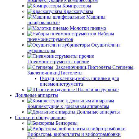
Комплектующие к компрессорам
Компрессоры
Краскопульты
Машины
шлифовальные
Молотки пневмо
Наборы
пневмоинструментов
Осушители и
лубрикаторы
Пневмоинструменты прочие
Степлеры,
Заклепочники,Пистолеты
Гвозди,заклепки,скобы. шпильки для
пневмоинструмента
Шланги воздушные
Доильные аппараты
Комплектущие к доильным аппаратам
Доильные аппараты
Станки и оборудование
Бензорезы
Вибраторы, виброплиты и вибротрамбовки