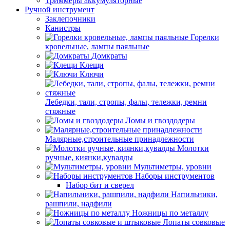
Триммеры аккумуляторные
Ручной инструмент
Заклепочники
Канистры
Горелки
кровельные, лампы паяльные
Домкраты
Клещи
Ключи
Лебедки, тали, стропы, фалы, тележки, ремни
стяжные
Ломы и гвоздодеры
Малярные,строительные принадлежности
Молотки
ручные, киянки,кувалды
Мультиметры, уровни
Наборы инструментов
Набор бит и сверел
Напильники,
рашпили, надфили
Ножницы по металлу
Лопаты совковые