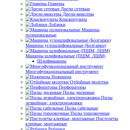
Граверы
Дрели сетевые
Дрели-миксеры
Краскопульты
Лобзики
Машины
полировальные
Машины углошлифовальные (Болгарки)
Машины шлифовальные (ПШМ, ЛШМ)
Шлифмашины
Многофункциональный инструмент
Ножницы
Отбойные молотки
Перфораторы
Пилы дисковые
Пилы
лезвийные, электроножовки
Пилы сабельные
Пилы торцовочные
Пистолеты
клеевые, монтажные
Рубанки