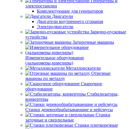
Генераторы и
электростанции
Комплектующие для генераторов
Двигатели
Двигатели внутреннего сгорания
Электродвигатели
Зарядно-пусковые
устройства
Затирочные машины
Измерительное оборудование
(дальномеры,нивелиры)
Металлоискатели
Отрезные
машины по металлу
Сварочное
оборудование
Стабилизаторы,
конвертеры
Станки деревообрабатывающие и рейсмусы
Станки
заточные и сверлильные
Станки плиткорезные