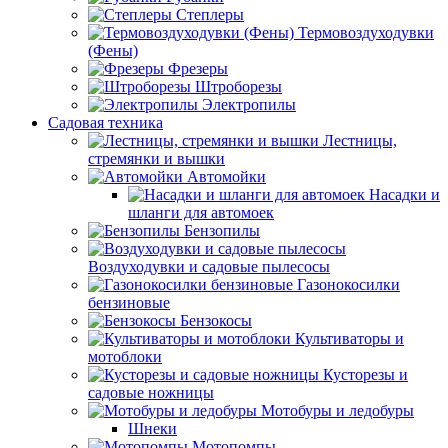
Степлеры
Термовоздуходувки
(Фены)
Фрезеры
Штроборезы
Электропилы
Садовая техника
Лестницы,
стремянки и вышки
Автомойки
Насадки и
шланги для автомоек
Бензопилы
Воздуходувки и садовые пылесосы
Газонокосилки
бензиновые
Бензокосы
Культиваторы и
мотоблоки
Кусторезы и
садовые ножницы
Мотобуры и ледобуры
Шнеки
Мотопомпы