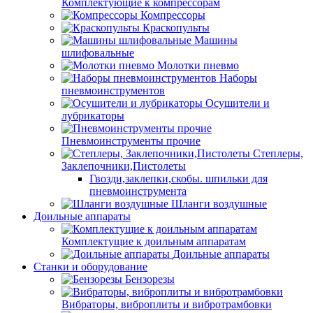
Комплектующие к компрессорам
Компрессоры
Краскопульты
Машины
шлифовальные
Молотки пневмо
Наборы
пневмоинструментов
Осушители и
лубрикаторы
Пневмоинструменты прочие
Степлеры,
Заклепочники,Пистолеты
Гвозди,заклепки,скобы. шпильки для
пневмоинструмента
Шланги воздушные
Доильные аппараты
Комплектущие к доильным аппаратам
Доильные аппараты
Станки и оборудование
Бензорезы
Вибраторы, виброплиты и вибротрамбовки