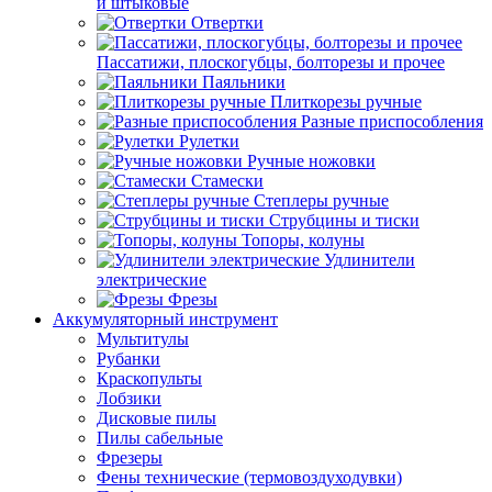
и штыковые
Отвертки
Пассатижи, плоскогубцы, болторезы и прочее
Паяльники
Плиткорезы ручные
Разные приспособления
Рулетки
Ручные ножовки
Стамески
Степлеры ручные
Струбцины и тиски
Топоры, колуны
Удлинители
электрические
Фрезы
Аккумуляторный инструмент
Мультитулы
Рубанки
Краскопульты
Лобзики
Дисковые пилы
Пилы сабельные
Фрезеры
Фены технические (термовоздуходувки)