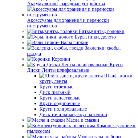
Аккумуляторы, зарядные устройства
Аксессуары для хранения и переноски
инструментов
Биты,винты, головки
Буры, пики, долото
Валы гибкие
Заклепки, скобы,
гвозди
Коронки
Круги
Диски Ленты шлифовальные
Шлиф. диски,
круги, ленты
Круги отрезные
Диск пильный
Круги лепестковые
Круги обдирочные
Круги полировальные
Диск точильный, круг заточной
Масла и смазки
Комплектующие к
пылесосам
Мультитулы, наборы