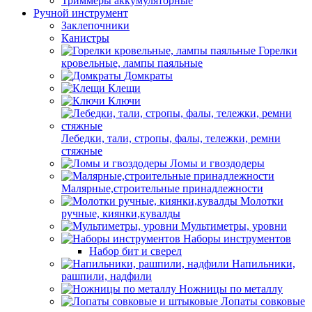
Триммеры аккумуляторные
Ручной инструмент
Заклепочники
Канистры
Горелки
кровельные, лампы паяльные
Домкраты
Клещи
Ключи
Лебедки, тали, стропы, фалы, тележки, ремни
стяжные
Ломы и гвоздодеры
Малярные,строительные принадлежности
Молотки
ручные, киянки,кувалды
Мультиметры, уровни
Наборы инструментов
Набор бит и сверел
Напильники,
рашпили, надфили
Ножницы по металлу
Лопаты совковые