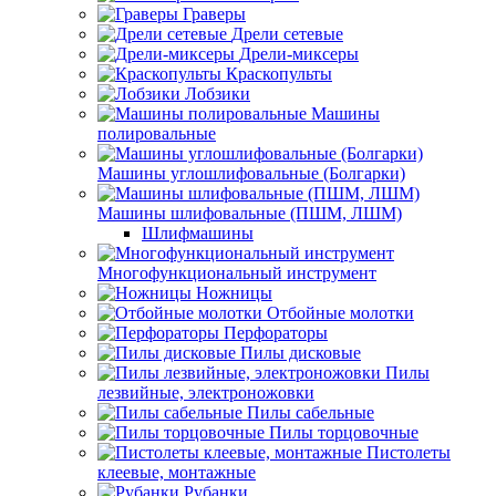
Граверы
Дрели сетевые
Дрели-миксеры
Краскопульты
Лобзики
Машины
полировальные
Машины углошлифовальные (Болгарки)
Машины шлифовальные (ПШМ, ЛШМ)
Шлифмашины
Многофункциональный инструмент
Ножницы
Отбойные молотки
Перфораторы
Пилы дисковые
Пилы
лезвийные, электроножовки
Пилы сабельные
Пилы торцовочные
Пистолеты
клеевые, монтажные
Рубанки