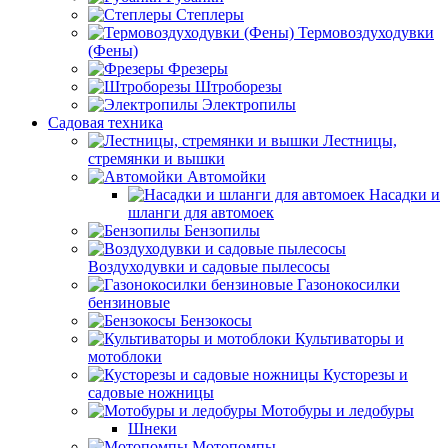
Степлеры
Термовоздуходувки
(Фены)
Фрезеры
Штроборезы
Электропилы
Садовая техника
Лестницы,
стремянки и вышки
Автомойки
Насадки и
шланги для автомоек
Бензопилы
Воздуходувки и садовые пылесосы
Газонокосилки
бензиновые
Бензокосы
Культиваторы и
мотоблоки
Кусторезы и
садовые ножницы
Мотобуры и ледобуры
Шнеки
Мотопомпы