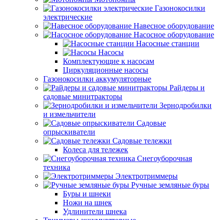
Газонокосилки
электрические
Навесное оборудование
Насосное оборудование
Насосные станции
Насосы
Комплектующие к насосам
Циркуляционные насосы
Газонокосилки аккумуляторные
Райдеры и
садовые минитракторы
Зернодробилки
и измельчители
Садовые
опрыскиватели
Садовые тележки
Колеса для тележек
Снегоуборочная
техника
Электротриммеры
Ручные земляные буры
Буры и шнеки
Ножи на шнек
Удлинители шнека