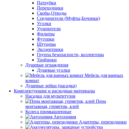
Патрубки
Переходники
Скобы,Отводы
Соединители (Муфты,Бочонки)
Уголки
Удлинители
Фильтры
Футорки
Штуцеры
Эксцентрики
Группа безопасности, коллекторы
Тройники
Душевые ограждения
Душевые уголки
Мебель для ванных
комнат
Душевые лейки (насадки)
Комплектующие и расходные материалы
Насадки для мультитулов
Пена
монтажная, герметик, клей
Колеса промышленные
Автохимия
Адаптеры, переходники