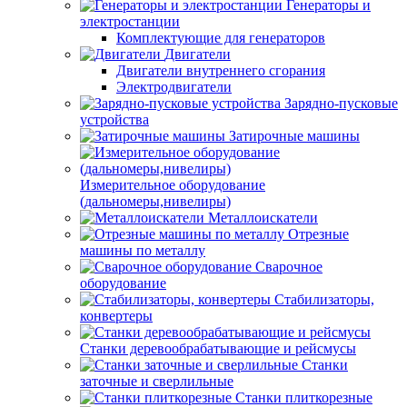
Генераторы и
электростанции
Комплектующие для генераторов
Двигатели
Двигатели внутреннего сгорания
Электродвигатели
Зарядно-пусковые
устройства
Затирочные машины
Измерительное оборудование
(дальномеры,нивелиры)
Металлоискатели
Отрезные
машины по металлу
Сварочное
оборудование
Стабилизаторы,
конвертеры
Станки деревообрабатывающие и рейсмусы
Станки
заточные и сверлильные
Станки плиткорезные