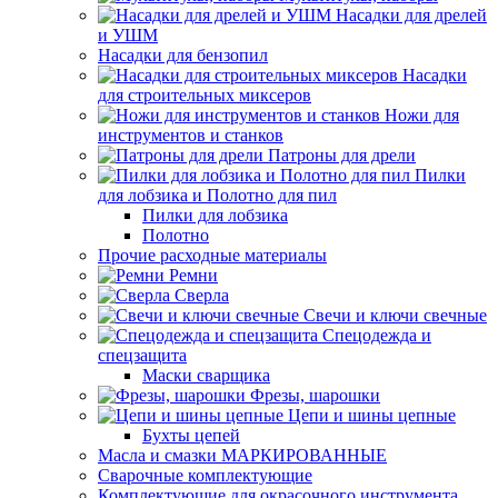
Насадки для дрелей
и УШМ
Насадки для бензопил
Насадки
для строительных миксеров
Ножи для
инструментов и станков
Патроны для дрели
Пилки
для лобзика и Полотно для пил
Пилки для лобзика
Полотно
Прочие расходные материалы
Ремни
Сверла
Свечи и ключи свечные
Спецодежда и
спецзащита
Маски сварщика
Фрезы, шарошки
Цепи и шины цепные
Бухты цепей
Масла и смазки МАРКИРОВАННЫЕ
Сварочные комплектующие
Комплектующие для окрасочного инструмента