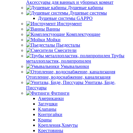
Аксессуары для ванных и уборных комнат
Душевые кабины
Душевые системы
Душевые системы GAPPO
Инструмент
Ванны
Комплектующие
Мойки
Пьедесталы
Смесители
Трубы
металлопластик, полипропилен
Умывальники
Отопление, водоснабжение, канализация
Унитазы, Биде,
Писсуары
Фитинги
Американки
Заглушки
Клапаны
Контргайки
Краны
Крепления,Хомуты
Крестовины