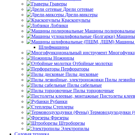
Граверы
Дрели сетевые
Дрели-миксеры
Краскопульты
Лобзики
Машины полировальны
Машины 
Машины 
Шлифмашины
Многофункц
Ножницы
Отбойные молотки
Перфораторы
Пилы дисковые
Пилы лезвийн
Пилы сабельные
Пилы торцовочные
Пистолеты клее
Рубанки
Степлеры
Термовоздуходувки 
Фрезеры
Штроборезы
Электропилы
Садовая техника