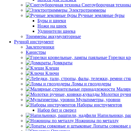
Снегоуборочная техник
Электротриммеры
Ручные земляные буры
Буры и шнеки
Ножи на шнек
Удлинители шнека
Триммеры аккумуляторные
Ручной инструмент
Заклепочники
Канистры
Горелки к
Домкраты
Клещи
Ключи
Ломы и гвоздодеры
Малярн
Молотки ручны
Мультиметры, уровни
Наборы инструментов
Набор бит и сверел
Напильники, ра
Ножницы по металлу
Лопаты совковые 