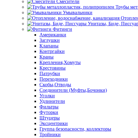
Смесители
Трубы мет
Умывальники
Отоплен
Унитазы, Биде, Писсуа
Фитинги
Американки
Заглушки
Клапаны
Контргайки
Краны
Крепления,Хомуты
Крестовины
Патрубки
Переходники
Скобы,Отводы
Соединители (Муфты,Бочонки)
Уголки
Удлинители
Фильтры
Футорки
Штуцеры
Эксцентрики
Группа безопасности, коллекторы
Тройники