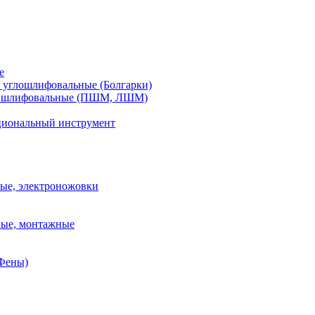
е
углошлифовальные (Болгарки)
шлифовальные (ПШМ, ЛШМ)
иональный инструмент
ые, электроножовки
вые, монтажные
(Фены)