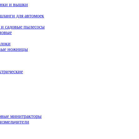
янки и вышки
шланги для автомоек
 и садовые пылесосы
новые
блоки
овые ножницы
ктрические
овые минитракторы
 измельчители