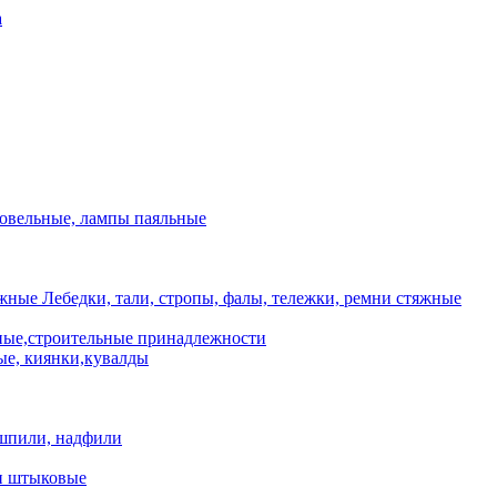
а
ровельные, лампы паяльные
Лебедки, тали, стропы, фалы, тележки, ремни стяжные
ые,строительные принадлежности
е, киянки,кувалды
шпили, надфили
и штыковые