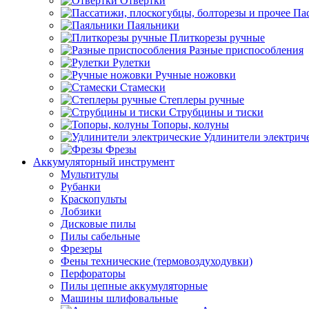
Отвертки
Пас
Паяльники
Плиткорезы ручные
Разные приспособления
Рулетки
Ручные ножовки
Стамески
Степлеры ручные
Струбцины и тиски
Топоры, колуны
Удлинители электрич
Фрезы
Аккумуляторный инструмент
Мультитулы
Рубанки
Краскопульты
Лобзики
Дисковые пилы
Пилы сабельные
Фрезеры
Фены технические (термовоздуходувки)
Перфораторы
Пилы цепные аккумуляторные
Машины шлифовальные