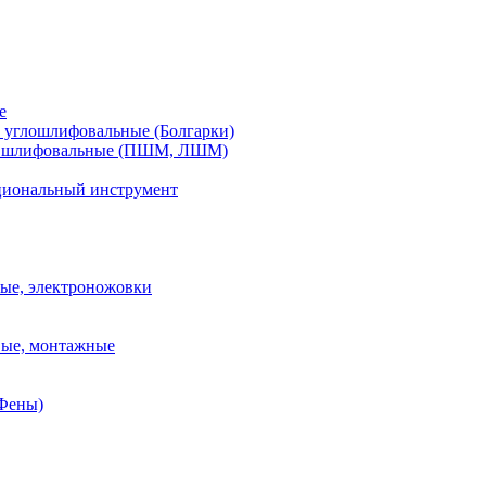
е
углошлифовальные (Болгарки)
шлифовальные (ПШМ, ЛШМ)
иональный инструмент
ые, электроножовки
вые, монтажные
(Фены)