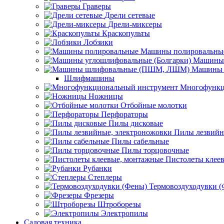
Граверы
Дрели сетевые
Дрели-миксеры
Краскопульты
Лобзики
Машины полировальны
Машины 
Машины 
Шлифмашины
Многофункц
Ножницы
Отбойные молотки
Перфораторы
Пилы дисковые
Пилы лезвийн
Пилы сабельные
Пилы торцовочные
Пистолеты клее
Рубанки
Степлеры
Термовоздуходувки 
Фрезеры
Штроборезы
Электропилы
Садовая техника