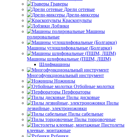
Граверы
Дрели сетевые
Дрели-миксеры
Краскопульты
Лобзики
Машины
полировальные
Машины углошлифовальные (Болгарки)
Машины шлифовальные (ПШМ, ЛШМ)
Шлифмашины
Многофункциональный инструмент
Ножницы
Отбойные молотки
Перфораторы
Пилы дисковые
Пилы
лезвийные, электроножовки
Пилы сабельные
Пилы торцовочные
Пистолеты
клеевые, монтажные
Рубанки