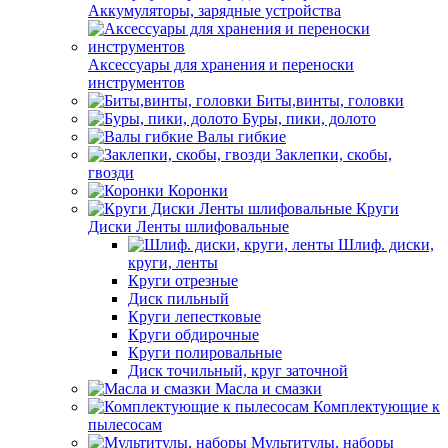
Аккумуляторы, зарядные устройства
Аксессуары для хранения и переноски
инструментов
Биты,винты, головки
Буры, пики, долото
Валы гибкие
Заклепки, скобы,
гвозди
Коронки
Круги
Диски Ленты шлифовальные
Шлиф. диски,
круги, ленты
Круги отрезные
Диск пильный
Круги лепестковые
Круги обдирочные
Круги полировальные
Диск точильный, круг заточной
Масла и смазки
Комплектующие к
пылесосам
Мультитулы, наборы