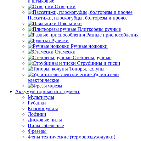
и штыковые
Отвертки
Пассатижи, плоскогубцы, болторезы и прочее
Паяльники
Плиткорезы ручные
Разные приспособления
Рулетки
Ручные ножовки
Стамески
Степлеры ручные
Струбцины и тиски
Топоры, колуны
Удлинители
электрические
Фрезы
Аккумуляторный инструмент
Мультитулы
Рубанки
Краскопульты
Лобзики
Дисковые пилы
Пилы сабельные
Фрезеры
Фены технические (термовоздуходувки)