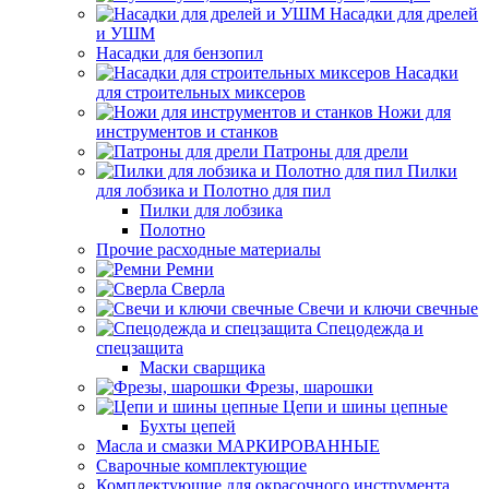
Насадки для дрелей
и УШМ
Насадки для бензопил
Насадки
для строительных миксеров
Ножи для
инструментов и станков
Патроны для дрели
Пилки
для лобзика и Полотно для пил
Пилки для лобзика
Полотно
Прочие расходные материалы
Ремни
Сверла
Свечи и ключи свечные
Спецодежда и
спецзащита
Маски сварщика
Фрезы, шарошки
Цепи и шины цепные
Бухты цепей
Масла и смазки МАРКИРОВАННЫЕ
Сварочные комплектующие
Комплектующие для окрасочного инструмента