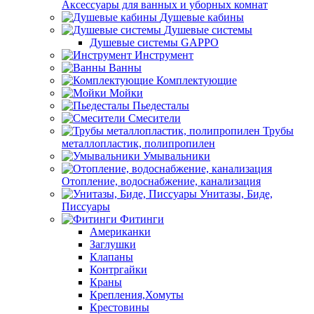
Аксессуары для ванных и уборных комнат
Душевые кабины
Душевые системы
Душевые системы GAPPO
Инструмент
Ванны
Комплектующие
Мойки
Пьедесталы
Смесители
Трубы
металлопластик, полипропилен
Умывальники
Отопление, водоснабжение, канализация
Унитазы, Биде,
Писсуары
Фитинги
Американки
Заглушки
Клапаны
Контргайки
Краны
Крепления,Хомуты
Крестовины