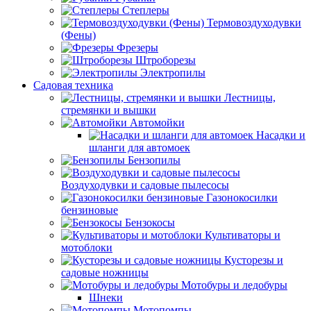
Степлеры
Термовоздуходувки
(Фены)
Фрезеры
Штроборезы
Электропилы
Садовая техника
Лестницы,
стремянки и вышки
Автомойки
Насадки и
шланги для автомоек
Бензопилы
Воздуходувки и садовые пылесосы
Газонокосилки
бензиновые
Бензокосы
Культиваторы и
мотоблоки
Кусторезы и
садовые ножницы
Мотобуры и ледобуры
Шнеки
Мотопомпы