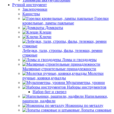
Триммеры аккумуляторные
Ручной инструмент
Заклепочники
Канистры
Горелки
кровельные, лампы паяльные
Домкраты
Клещи
Ключи
Лебедки, тали, стропы, фалы, тележки, ремни
стяжные
Ломы и гвоздодеры
Малярные,строительные принадлежности
Молотки
ручные, киянки,кувалды
Мультиметры, уровни
Наборы инструментов
Набор бит и сверел
Напильники,
рашпили, надфили
Ножницы по металлу
Лопаты совковые