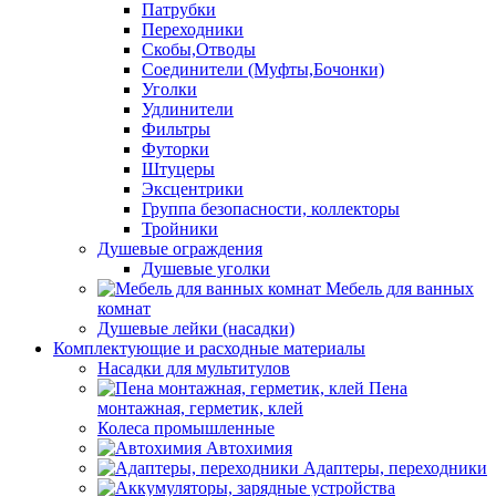
Патрубки
Переходники
Скобы,Отводы
Соединители (Муфты,Бочонки)
Уголки
Удлинители
Фильтры
Футорки
Штуцеры
Эксцентрики
Группа безопасности, коллекторы
Тройники
Душевые ограждения
Душевые уголки
Мебель для ванных
комнат
Душевые лейки (насадки)
Комплектующие и расходные материалы
Насадки для мультитулов
Пена
монтажная, герметик, клей
Колеса промышленные
Автохимия
Адаптеры, переходники