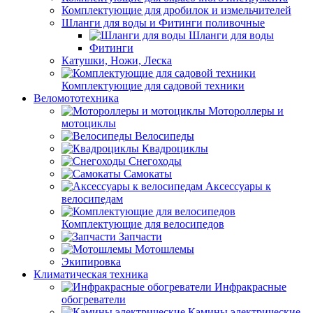
Комплектующие для дробилок и измельчителей
Шланги для воды и Фитинги поливочные
Шланги для воды
Фитинги
Катушки, Ножи, Леска
Комплектующие для садовой техники
Веломототехника
Мотороллеры и
мотоциклы
Велосипеды
Квадроциклы
Снегоходы
Самокаты
Аксессуары к
велосипедам
Комплектующие для велосипедов
Запчасти
Мотошлемы
Экипировка
Климатическая техника
Инфракрасные
обогреватели
Камины электрические