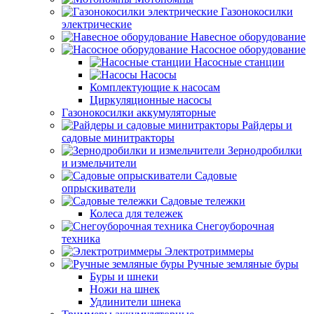
Газонокосилки
электрические
Навесное оборудование
Насосное оборудование
Насосные станции
Насосы
Комплектующие к насосам
Циркуляционные насосы
Газонокосилки аккумуляторные
Райдеры и
садовые минитракторы
Зернодробилки
и измельчители
Садовые
опрыскиватели
Садовые тележки
Колеса для тележек
Снегоуборочная
техника
Электротриммеры
Ручные земляные буры
Буры и шнеки
Ножи на шнек
Удлинители шнека