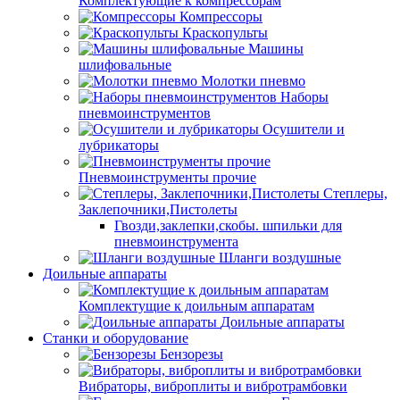
Комплектующие к компрессорам
Компрессоры
Краскопульты
Машины
шлифовальные
Молотки пневмо
Наборы
пневмоинструментов
Осушители и
лубрикаторы
Пневмоинструменты прочие
Степлеры,
Заклепочники,Пистолеты
Гвозди,заклепки,скобы. шпильки для
пневмоинструмента
Шланги воздушные
Доильные аппараты
Комплектущие к доильным аппаратам
Доильные аппараты
Станки и оборудование
Бензорезы
Вибраторы, виброплиты и вибротрамбовки