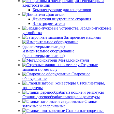
Генераторы и
электростанции
Комплектующие для генераторов
Двигатели
Двигатели внутреннего сгорания
Электродвигатели
Зарядно-пусковые
устройства
Затирочные машины
Измерительное оборудование
(дальномеры,нивелиры)
Металлоискатели
Отрезные
машины по металлу
Сварочное
оборудование
Стабилизаторы,
конвертеры
Станки деревообрабатывающие и рейсмусы
Станки
заточные и сверлильные
Станки плиткорезные