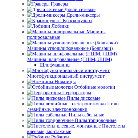
Граверы
Дрели сетевые
Дрели-миксеры
Краскопульты
Лобзики
Машины
полировальные
Машины углошлифовальные (Болгарки)
Машины шлифовальные (ПШМ, ЛШМ)
Шлифмашины
Многофункциональный инструмент
Ножницы
Отбойные молотки
Перфораторы
Пилы дисковые
Пилы
лезвийные, электроножовки
Пилы сабельные
Пилы торцовочные
Пистолеты
клеевые, монтажные
Рубанки