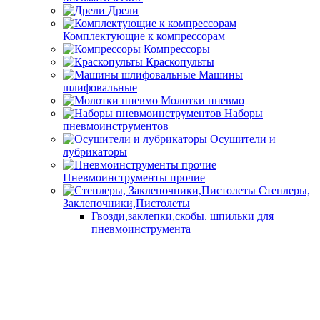
Дрели
Комплектующие к компрессорам
Компрессоры
Краскопульты
Машины
шлифовальные
Молотки пневмо
Наборы
пневмоинструментов
Осушители и
лубрикаторы
Пневмоинструменты прочие
Степлеры,
Заклепочники,Пистолеты
Гвозди,заклепки,скобы. шпильки для
пневмоинструмента
Шланги воздушные
Доильные аппараты
Комплектущие к доильным аппаратам
Доильные аппараты
Станки и оборудование
Бензорезы