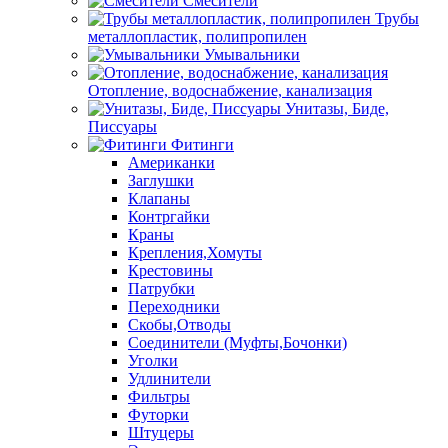
Смесители
Трубы
металлопластик, полипропилен
Умывальники
Отопление, водоснабжение, канализация
Унитазы, Биде,
Писсуары
Фитинги
Американки
Заглушки
Клапаны
Контргайки
Краны
Крепления,Хомуты
Крестовины
Патрубки
Переходники
Скобы,Отводы
Соединители (Муфты,Бочонки)
Уголки
Удлинители
Фильтры
Футорки
Штуцеры