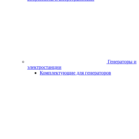
ШтрихКод
4640000073312
Источник питания
Сеть
Наличие в магазинах
*Каскад-Черногорск (ул.Г.Тихонова,14) (655163, Республика
Хакасия, г Черногорск, ул Генерала Тихонова, зд. 14)
8 (913) 446-03-40
В наличии мало
*Каскад-Черногорск САНТЕХНИКА (ул.Г.Тихонова,14)
(655163, Республика Хакасия, г Черногорск, ул Генерала
Тихонова, зд. 14)
8 (913) 446-03-40
Нет в наличии
Итыгина 10 (655004, Республика Хакасия, г. Абакан, ул.
Итыгина 10)
9:00 - 18:00
+7 (3902) 305-785, 305-865