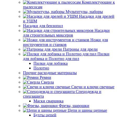
Комплектующие к
пылесосам
Мультитулы, наборы
Насадки для дрелей
и УШМ
Насадки для бензопил
Насадки
для строительных миксеров
Ножи для
инструментов и станков
Патроны для дрели
Пилки
для лобзика и Полотно для пил
Пилки для лобзика
Полотно
Прочие расходные материалы
Ремни
Сверла
Свечи и ключи свечные
Спецодежда и
спецзащита
Маски сварщика
Фрезы, шарошки
Цепи и шины цепные
Бухты цепей