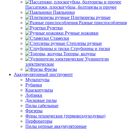
Пассатижи, плоскогубцы, болторезы и прочее
Паяльники
Плиткорезы ручные
Разные приспособления
Рулетки
Ручные ножовки
Стамески
Степлеры ручные
Струбцины и тиски
Топоры, колуны
Удлинители
электрические
Фрезы
Аккумуляторный инструмент
Мультитулы
Рубанки
Краскопульты
Лобзики
Дисковые пилы
Пилы сабельные
Фрезеры
Фены технические (термовоздуходувки)
Перфораторы
Пилы цепные аккумуляторные