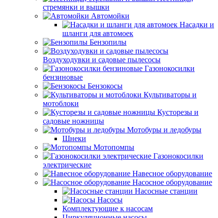
стремянки и вышки
Автомойки
Насадки и
шланги для автомоек
Бензопилы
Воздуходувки и садовые пылесосы
Газонокосилки
бензиновые
Бензокосы
Культиваторы и
мотоблоки
Кусторезы и
садовые ножницы
Мотобуры и ледобуры
Шнеки
Мотопомпы
Газонокосилки
электрические
Навесное оборудование
Насосное оборудование
Насосные станции
Насосы
Комплектующие к насосам
Циркуляционные насосы