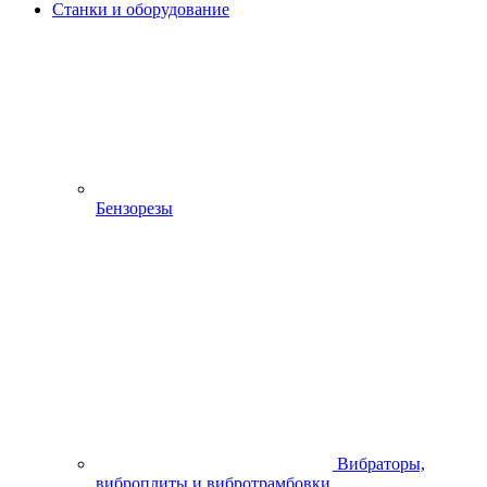
ПШМ-115/300Э плоская
Поделиться
Описание
Характеристики
Наличие в магазинах
Отзывы
0
0%
Артикул:
301110
Пока нет отзывов
Шлифмашина Интерскол ПШМ-115/300Э плоская
Бренд / Производитель
Интерскол
Характеристики
Мощность (кВт)
0,3
Бренд / Производитель
Интерскол