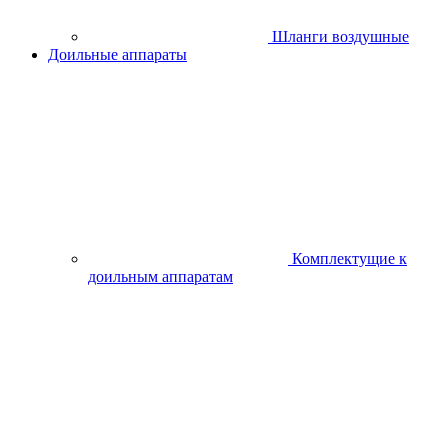
Вибраторы, виброплиты и вибротрамбовки
Генераторы и
электростанции
Комплектующие для генераторов
Двигатели
Двигатели внутреннего сгорания
Электродвигатели
Зарядно-пусковые
устройства
Затирочные машины
Измерительное оборудование
(дальномеры,нивелиры)
Металлоискатели
Отрезные
машины по металлу
Сварочное
оборудование
Стабилизаторы,
конвертеры
Станки деревообрабатывающие и рейсмусы