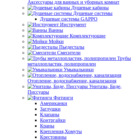
Аксессуары для ванных и уборных комнат
Душевые кабины
Душевые системы
Душевые системы GAPPO
Инструмент
Ванны
Комплектующие
Мойки
Пьедесталы
Смесители
Трубы
металлопластик, полипропилен
Умывальники
Отопление, водоснабжение, канализация
Унитазы, Биде,
Писсуары
Фитинги
Американки
Заглушки
Клапаны
Контргайки
Краны
Крепления,Хомуты
Крестовины