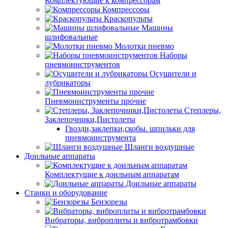
Комплектующие к компрессорам
Компрессоры
Краскопульты
Машины
шлифовальные
Молотки пневмо
Наборы
пневмоинструментов
Осушители и
лубрикаторы
Пневмоинструменты прочие
Степлеры,
Заклепочники,Пистолеты
Гвозди,заклепки,скобы. шпильки для
пневмоинструмента
Шланги воздушные
Доильные аппараты
Комплектущие к доильным аппаратам
Доильные аппараты
Станки и оборудование
Бензорезы
Вибраторы, виброплиты и вибротрамбовки