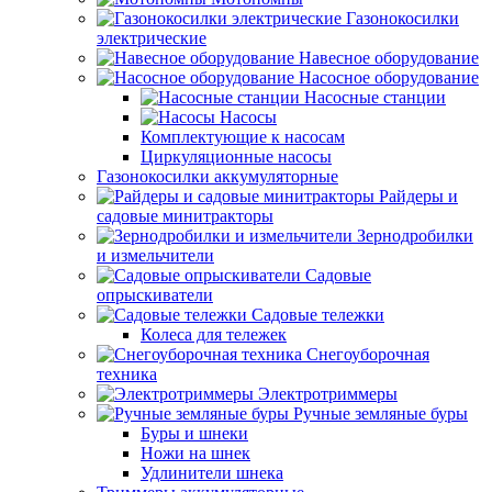
Газонокосилки
электрические
Навесное оборудование
Насосное оборудование
Насосные станции
Насосы
Комплектующие к насосам
Циркуляционные насосы
Газонокосилки аккумуляторные
Райдеры и
садовые минитракторы
Зернодробилки
и измельчители
Садовые
опрыскиватели
Садовые тележки
Колеса для тележек
Снегоуборочная
техника
Электротриммеры
Ручные земляные буры
Буры и шнеки
Ножи на шнек
Удлинители шнека