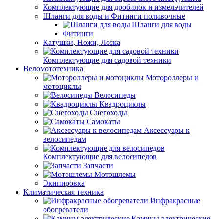
Комплектующие для дробилок и измельчителей
Шланги для воды и Фитинги поливочные
Шланги для воды
Фитинги
Катушки, Ножи, Леска
Комплектующие для садовой техники
Веломототехника
Мотороллеры и
мотоциклы
Велосипеды
Квадроциклы
Снегоходы
Самокаты
Аксессуары к
велосипедам
Комплектующие для велосипедов
Запчасти
Мотошлемы
Экипировка
Климатическая техника
Инфракрасные
обогреватели
Камины электрические