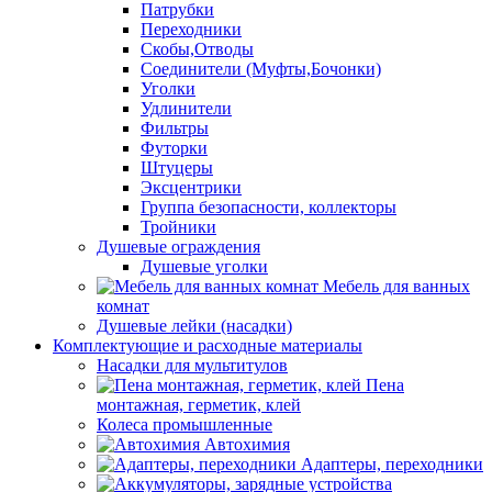
Патрубки
Переходники
Скобы,Отводы
Соединители (Муфты,Бочонки)
Уголки
Удлинители
Фильтры
Футорки
Штуцеры
Эксцентрики
Группа безопасности, коллекторы
Тройники
Душевые ограждения
Душевые уголки
Мебель для ванных
комнат
Душевые лейки (насадки)
Комплектующие и расходные материалы
Насадки для мультитулов
Пена
монтажная, герметик, клей
Колеса промышленные
Автохимия
Адаптеры, переходники