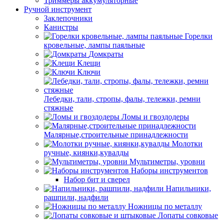
Триммеры аккумуляторные
Ручной инструмент
Заклепочники
Канистры
Горелки
кровельные, лампы паяльные
Домкраты
Клещи
Ключи
Лебедки, тали, стропы, фалы, тележки, ремни
стяжные
Ломы и гвоздодеры
Малярные,строительные принадлежности
Молотки
ручные, киянки,кувалды
Мультиметры, уровни
Наборы инструментов
Набор бит и сверел
Напильники,
рашпили, надфили
Ножницы по металлу
Лопаты совковые