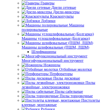
Граверы
Дрели сетевые
Дрели-миксеры
Краскопульты
Лобзики
Машины
полировальные
Машины углошлифовальные (Болгарки)
Машины шлифовальные (ПШМ, ЛШМ)
Шлифмашины
Многофункциональный инструмент
Ножницы
Отбойные молотки
Перфораторы
Пилы дисковые
Пилы
лезвийные, электроножовки
Пилы сабельные
Пилы торцовочные
Пистолеты
клеевые, монтажные
Рубанки