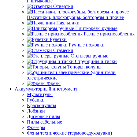
и штыковые
Отвертки
Пассатижи, плоскогубцы, болторезы и прочее
Паяльники
Плиткорезы ручные
Разные приспособления
Рулетки
Ручные ножовки
Стамески
Степлеры ручные
Струбцины и тиски
Топоры, колуны
Удлинители
электрические
Фрезы
Аккумуляторный инструмент
Мультитулы
Рубанки
Краскопульты
Лобзики
Дисковые пилы
Пилы сабельные
Фрезеры
Фены технические (термовоздуходувки)