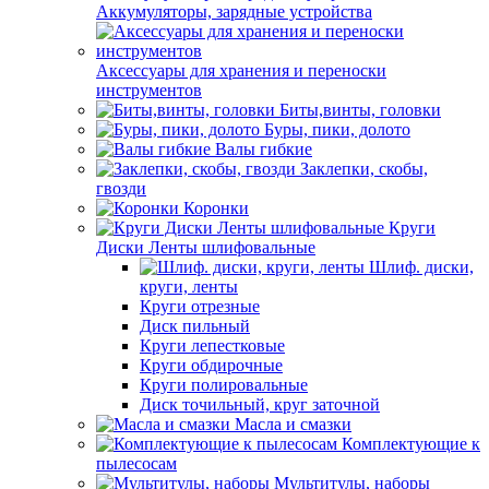
Аккумуляторы, зарядные устройства
Аксессуары для хранения и переноски
инструментов
Биты,винты, головки
Буры, пики, долото
Валы гибкие
Заклепки, скобы,
гвозди
Коронки
Круги
Диски Ленты шлифовальные
Шлиф. диски,
круги, ленты
Круги отрезные
Диск пильный
Круги лепестковые
Круги обдирочные
Круги полировальные
Диск точильный, круг заточной
Масла и смазки
Комплектующие к
пылесосам
Мультитулы, наборы