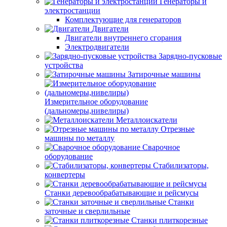
Генераторы и
электростанции
Комплектующие для генераторов
Двигатели
Двигатели внутреннего сгорания
Электродвигатели
Зарядно-пусковые
устройства
Затирочные машины
Измерительное оборудование
(дальномеры,нивелиры)
Металлоискатели
Отрезные
машины по металлу
Сварочное
оборудование
Стабилизаторы,
конвертеры
Станки деревообрабатывающие и рейсмусы
Станки
заточные и сверлильные
Станки плиткорезные