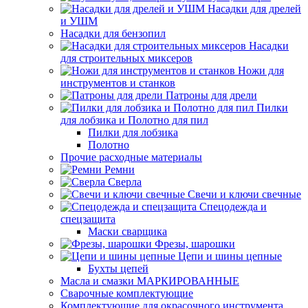
Насадки для дрелей
и УШМ
Насадки для бензопил
Насадки
для строительных миксеров
Ножи для
инструментов и станков
Патроны для дрели
Пилки
для лобзика и Полотно для пил
Пилки для лобзика
Полотно
Прочие расходные материалы
Ремни
Сверла
Свечи и ключи свечные
Спецодежда и
спецзащита
Маски сварщика
Фрезы, шарошки
Цепи и шины цепные
Бухты цепей
Масла и смазки МАРКИРОВАННЫЕ
Сварочные комплектующие
Комплектующие для окрасочного инструмента