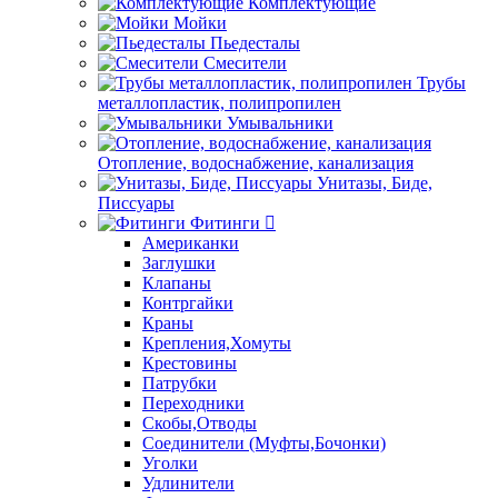
Комплектующие
Мойки
Пьедесталы
Смесители
Трубы
металлопластик, полипропилен
Умывальники
Отопление, водоснабжение, канализация
Унитазы, Биде,
Писсуары
Фитинги
Американки
Заглушки
Клапаны
Контргайки
Краны
Крепления,Хомуты
Крестовины
Патрубки
Переходники
Скобы,Отводы
Соединители (Муфты,Бочонки)
Уголки
Удлинители