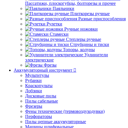
Пассатижи, плоскогубцы, болторезы и прочее
Паяльники
Плиткорезы ручные
Разные приспособления
Рулетки
Ручные ножовки
Стамески
Степлеры ручные
Струбцины и тиски
Топоры, колуны
Удлинители
электрические
Фрезы
Аккумуляторный инструмент
Мультитулы
Рубанки
Краскопульты
Лобзики
Дисковые пилы
Пилы сабельные
Фрезеры
Фены технические (термовоздуходувки)
Перфораторы
Пилы цепные аккумуляторные
Машины шлифовальные