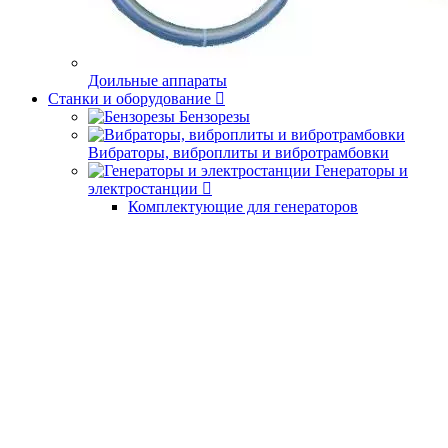
Доильные аппараты
Станки и оборудование
Бензорезы
Вибраторы, виброплиты и вибротрамбовки
Генераторы и
электростанции
Комплектующие для генераторов
Двигатели
Двигатели внутреннего сгорания
Электродвигатели
Зарядно-пусковые
устройства
Затирочные машины
Измерительное оборудование
(дальномеры,нивелиры)
Металлоискатели
Отрезные
машины по металлу