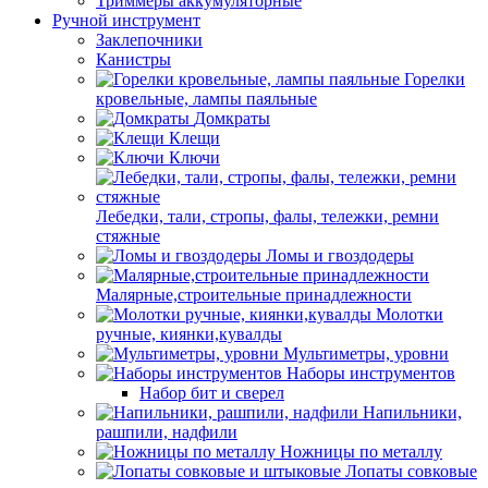
Триммеры аккумуляторные
Ручной инструмент
Заклепочники
Канистры
Горелки
кровельные, лампы паяльные
Домкраты
Клещи
Ключи
Лебедки, тали, стропы, фалы, тележки, ремни
стяжные
Ломы и гвоздодеры
Малярные,строительные принадлежности
Молотки
ручные, киянки,кувалды
Мультиметры, уровни
Наборы инструментов
Набор бит и сверел
Напильники,
рашпили, надфили
Ножницы по металлу
Лопаты совковые