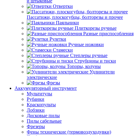
и штыковые
Отвертки
Пассатижи, плоскогубцы, болторезы и прочее
Паяльники
Плиткорезы ручные
Разные приспособления
Рулетки
Ручные ножовки
Стамески
Степлеры ручные
Струбцины и тиски
Топоры, колуны
Удлинители
электрические
Фрезы
Аккумуляторный инструмент
Мультитулы
Рубанки
Краскопульты
Лобзики
Дисковые пилы
Пилы сабельные
Фрезеры
Фены технические (термовоздуходувки)