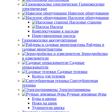
Газонокосилки
электрические
Навесное оборудование
Насосное оборудование
Насосные станции
Насосы
Комплектующие к насосам
Циркуляционные насосы
Газонокосилки аккумуляторные
Райдеры и
садовые минитракторы
Зернодробилки
и измельчители
Садовые
опрыскиватели
Садовые тележки
Колеса для тележек
Снегоуборочная
техника
Электротриммеры
Ручные земляные буры
Буры и шнеки
Ножи на шнек
Удлинители шнека