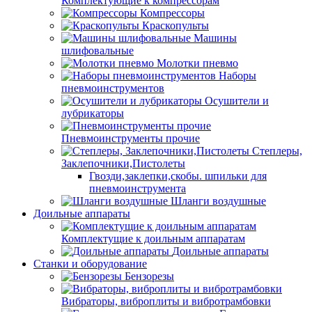
Комплектующие к компрессорам
Компрессоры
Краскопульты
Машины
шлифовальные
Молотки пневмо
Наборы
пневмоинструментов
Осушители и
лубрикаторы
Пневмоинструменты прочие
Степлеры,
Заклепочники,Пистолеты
Гвозди,заклепки,скобы. шпильки для
пневмоинструмента
Шланги воздушные
Доильные аппараты
Комплектущие к доильным аппаратам
Доильные аппараты
Станки и оборудование
Бензорезы
Вибраторы, виброплиты и вибротрамбовки