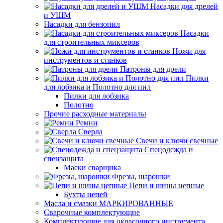
Насадки для дрелей
и УШМ
Насадки для бензопил
Насадки
для строительных миксеров
Ножи для
инструментов и станков
Патроны для дрели
Пилки
для лобзика и Полотно для пил
Пилки для лобзика
Полотно
Прочие расходные материалы
Ремни
Сверла
Свечи и ключи свечные
Спецодежда и
спецзащита
Маски сварщика
Фрезы, шарошки
Цепи и шины цепные
Бухты цепей
Масла и смазки МАРКИРОВАННЫЕ
Сварочные комплектующие
Комплектующие для окрасочного инструмента