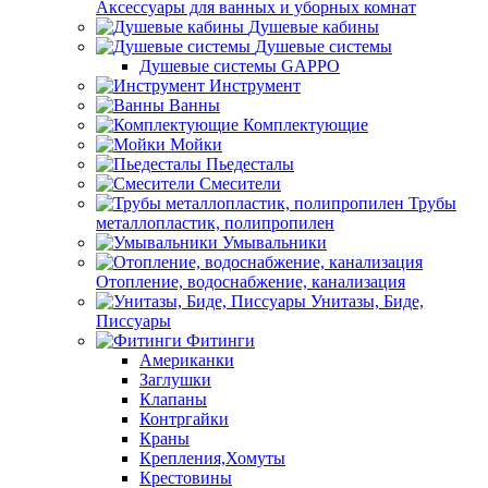
Аксессуары для ванных и уборных комнат
Душевые кабины
Душевые системы
Душевые системы GAPPO
Инструмент
Ванны
Комплектующие
Мойки
Пьедесталы
Смесители
Трубы
металлопластик, полипропилен
Умывальники
Отопление, водоснабжение, канализация
Унитазы, Биде,
Писсуары
Фитинги
Американки
Заглушки
Клапаны
Контргайки
Краны
Крепления,Хомуты
Крестовины