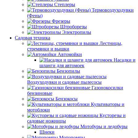
Степлеры
Термовоздуходувки
(Фены)
Фрезеры
Штроборезы
Электропилы
Садовая техника
Лестницы,
стремянки и вышки
Автомойки
Насадки и
шланги для автомоек
Бензопилы
Воздуходувки и садовые пылесосы
Газонокосилки
бензиновые
Бензокосы
Культиваторы и
мотоблоки
Кусторезы и
садовые ножницы
Мотобуры и ледобуры
Шнеки
Мотопомпы