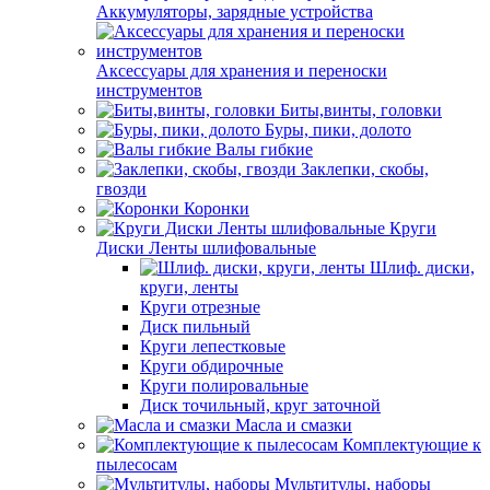
Аккумуляторы, зарядные устройства
Аксессуары для хранения и переноски
инструментов
Биты,винты, головки
Буры, пики, долото
Валы гибкие
Заклепки, скобы,
гвозди
Коронки
Круги
Диски Ленты шлифовальные
Шлиф. диски,
круги, ленты
Круги отрезные
Диск пильный
Круги лепестковые
Круги обдирочные
Круги полировальные
Диск точильный, круг заточной
Масла и смазки
Комплектующие к
пылесосам
Мультитулы, наборы