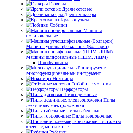
Граверы
Дрели сетевые
Дрели-миксеры
Краскопульты
Лобзики
Машины
полировальные
Машины углошлифовальные (Болгарки)
Машины шлифовальные (ПШМ, ЛШМ)
Шлифмашины
Многофункциональный инструмент
Ножницы
Отбойные молотки
Перфораторы
Пилы дисковые
Пилы
лезвийные, электроножовки
Пилы сабельные
Пилы торцовочные
Пистолеты
клеевые, монтажные
Рубанки