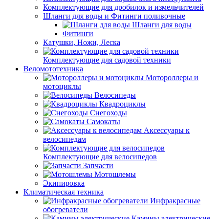
Комплектующие для дробилок и измельчителей
Шланги для воды и Фитинги поливочные
Шланги для воды
Фитинги
Катушки, Ножи, Леска
Комплектующие для садовой техники
Веломототехника
Мотороллеры и
мотоциклы
Велосипеды
Квадроциклы
Снегоходы
Самокаты
Аксессуары к
велосипедам
Комплектующие для велосипедов
Запчасти
Мотошлемы
Экипировка
Климатическая техника
Инфракрасные
обогреватели
Камины электрические