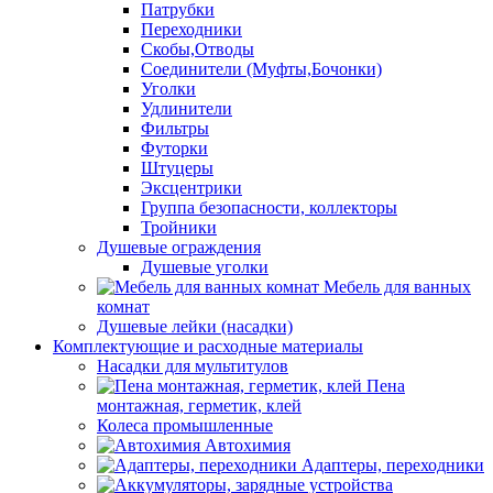
Патрубки
Переходники
Скобы,Отводы
Соединители (Муфты,Бочонки)
Уголки
Удлинители
Фильтры
Футорки
Штуцеры
Эксцентрики
Группа безопасности, коллекторы
Тройники
Душевые ограждения
Душевые уголки
Мебель для ванных
комнат
Душевые лейки (насадки)
Комплектующие и расходные материалы
Насадки для мультитулов
Пена
монтажная, герметик, клей
Колеса промышленные
Автохимия
Адаптеры, переходники