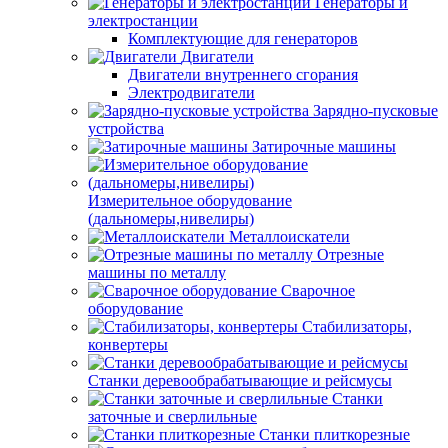
Генераторы и
электростанции
Комплектующие для генераторов
Двигатели
Двигатели внутреннего сгорания
Электродвигатели
Зарядно-пусковые
устройства
Затирочные машины
Измерительное оборудование
(дальномеры,нивелиры)
Металлоискатели
Отрезные
машины по металлу
Сварочное
оборудование
Стабилизаторы,
конвертеры
Станки деревообрабатывающие и рейсмусы
Станки
заточные и сверлильные
Станки плиткорезные