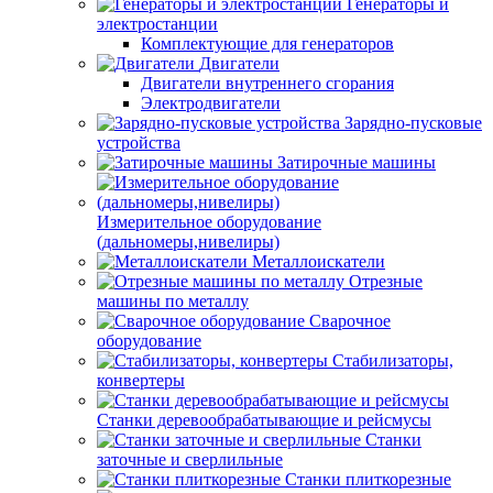
Генераторы и
электростанции
Комплектующие для генераторов
Двигатели
Двигатели внутреннего сгорания
Электродвигатели
Зарядно-пусковые
устройства
Затирочные машины
Измерительное оборудование
(дальномеры,нивелиры)
Металлоискатели
Отрезные
машины по металлу
Сварочное
оборудование
Стабилизаторы,
конвертеры
Станки деревообрабатывающие и рейсмусы
Станки
заточные и сверлильные
Станки плиткорезные