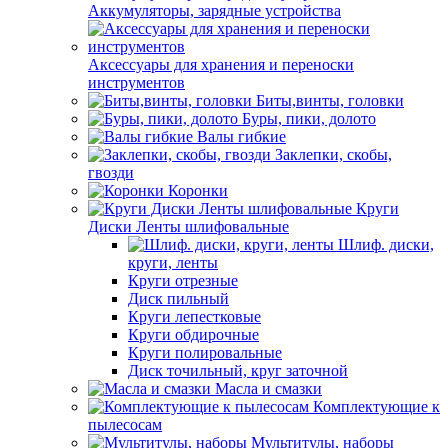
Аккумуляторы, зарядные устройства
Аксессуары для хранения и переноски
инструментов
Биты,винты, головки
Буры, пики, долото
Валы гибкие
Заклепки, скобы,
гвозди
Коронки
Круги
Диски Ленты шлифовальные
Шлиф. диски,
круги, ленты
Круги отрезные
Диск пильный
Круги лепестковые
Круги обдирочные
Круги полировальные
Диск точильный, круг заточной
Масла и смазки
Комплектующие к
пылесосам
Мультитулы, наборы