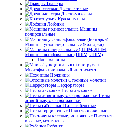
Граверы
Дрели сетевые
Дрели-миксеры
Краскопульты
Лобзики
Машины
полировальные
Машины углошлифовальные (Болгарки)
Машины шлифовальные (ПШМ, ЛШМ)
Шлифмашины
Многофункциональный инструмент
Ножницы
Отбойные молотки
Перфораторы
Пилы дисковые
Пилы
лезвийные, электроножовки
Пилы сабельные
Пилы торцовочные
Пистолеты
клеевые, монтажные
Рубанки