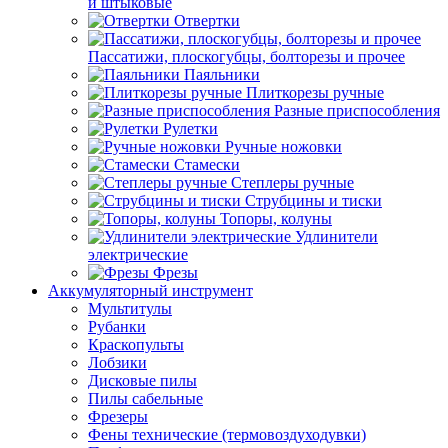
и штыковые
Отвертки
Пассатижи, плоскогубцы, болторезы и прочее
Паяльники
Плиткорезы ручные
Разные приспособления
Рулетки
Ручные ножовки
Стамески
Степлеры ручные
Струбцины и тиски
Топоры, колуны
Удлинители
электрические
Фрезы
Аккумуляторный инструмент
Мультитулы
Рубанки
Краскопульты
Лобзики
Дисковые пилы
Пилы сабельные
Фрезеры
Фены технические (термовоздуходувки)