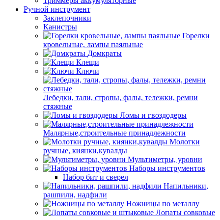
Триммеры аккумуляторные
Ручной инструмент
Заклепочники
Канистры
Горелки
кровельные, лампы паяльные
Домкраты
Клещи
Ключи
Лебедки, тали, стропы, фалы, тележки, ремни
стяжные
Ломы и гвоздодеры
Малярные,строительные принадлежности
Молотки
ручные, киянки,кувалды
Мультиметры, уровни
Наборы инструментов
Набор бит и сверел
Напильники,
рашпили, надфили
Ножницы по металлу
Лопаты совковые