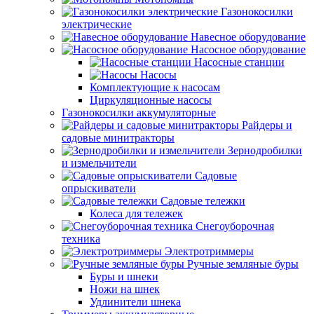
Газонокосилки
электрические
Навесное оборудование
Насосное оборудование
Насосные станции
Насосы
Комплектующие к насосам
Циркуляционные насосы
Газонокосилки аккумуляторные
Райдеры и
садовые минитракторы
Зернодробилки
и измельчители
Садовые
опрыскиватели
Садовые тележки
Колеса для тележек
Снегоуборочная
техника
Электротриммеры
Ручные земляные буры
Буры и шнеки
Ножи на шнек
Удлинители шнека