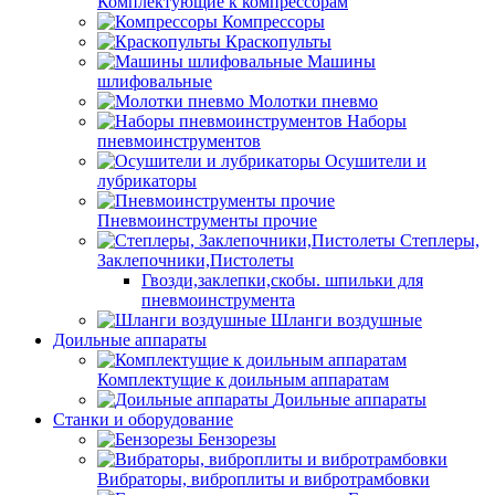
Комплектующие к компрессорам
Компрессоры
Краскопульты
Машины
шлифовальные
Молотки пневмо
Наборы
пневмоинструментов
Осушители и
лубрикаторы
Пневмоинструменты прочие
Степлеры,
Заклепочники,Пистолеты
Гвозди,заклепки,скобы. шпильки для
пневмоинструмента
Шланги воздушные
Доильные аппараты
Комплектущие к доильным аппаратам
Доильные аппараты
Станки и оборудование
Бензорезы
Вибраторы, виброплиты и вибротрамбовки