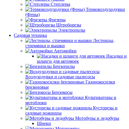
Степлеры
Термовоздуходувки
(Фены)
Фрезеры
Штроборезы
Электропилы
Садовая техника
Лестницы,
стремянки и вышки
Автомойки
Насадки и
шланги для автомоек
Бензопилы
Воздуходувки и садовые пылесосы
Газонокосилки
бензиновые
Бензокосы
Культиваторы и
мотоблоки
Кусторезы и
садовые ножницы
Мотобуры и ледобуры
Шнеки
Мотопомпы