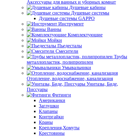
Аксессуары для ванных и уборных комнат
Душевые кабины
Душевые системы
Душевые системы GAPPO
Инструмент
Ванны
Комплектующие
Мойки
Пьедесталы
Смесители
Трубы
металлопластик, полипропилен
Умывальники
Отопление, водоснабжение, канализация
Унитазы, Биде,
Писсуары
Фитинги
Американки
Заглушки
Клапаны
Контргайки
Краны
Крепления,Хомуты
Крестовины