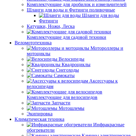
Комплектующие для дробилок и измельчителей
Шланги для воды и Фитинги поливочные
Шланги для воды
Фитинги
Катушки, Ножи, Леска
Комплектующие для садовой техники
Веломототехника
Мотороллеры и
мотоциклы
Велосипеды
Квадроциклы
Снегоходы
Самокаты
Аксессуары к
велосипедам
Комплектующие для велосипедов
Запчасти
Мотошлемы
Экипировка
Климатическая техника
Инфракрасные
обогреватели
Камины электрические