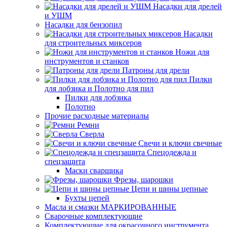
Насадки для дрелей
и УШМ
Насадки для бензопил
Насадки
для строительных миксеров
Ножи для
инструментов и станков
Патроны для дрели
Пилки
для лобзика и Полотно для пил
Пилки для лобзика
Полотно
Прочие расходные материалы
Ремни
Сверла
Свечи и ключи свечные
Спецодежда и
спецзащита
Маски сварщика
Фрезы, шарошки
Цепи и шины цепные
Бухты цепей
Масла и смазки МАРКИРОВАННЫЕ
Сварочные комплектующие
Комплектующие для окрасочного инструмента