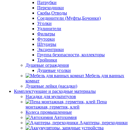
Патрубки
Переходники
Скобы,Отводы
Соединители (Муфты,Бочонки)
Уголки
Удлинители
Фильтры
Футорки
Штуцеры
Эксцентрики
Группа безопасности, коллекторы
Тройники
Душевые ограждения
Душевые уголки
Мебель для ванных
комнат
Душевые лейки (насадки)
Комплектующие и расходные материалы
Насадки для мультитулов
Пена
монтажная, герметик, клей
Колеса промышленные
Автохимия
Адаптеры, переходники