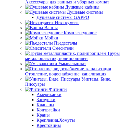
Аксессуары для ванных и уборных комнат
Душевые кабины
Душевые системы
Душевые системы GAPPO
Инструмент
Ванны
Комплектующие
Мойки
Пьедесталы
Смесители
Трубы
металлопластик, полипропилен
Умывальники
Отопление, водоснабжение, канализация
Унитазы, Биде,
Писсуары
Фитинги
Американки
Заглушки
Клапаны
Контргайки
Краны
Крепления,Хомуты
Крестовины