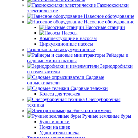
Газонокосилки
электрические
Навесное оборудование
Насосное оборудование
Насосные станции
Насосы
Комплектующие к насосам
Циркуляционные насосы
Газонокосилки аккумуляторные
Райдеры и
садовые минитракторы
Зернодробилки
и измельчители
Садовые
опрыскиватели
Садовые тележки
Колеса для тележек
Снегоуборочная
техника
Электротриммеры
Ручные земляные буры
Буры и шнеки
Ножи на шнек
Удлинители шнека