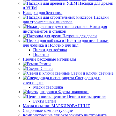
Насадки для дрелей
и УШМ
Насадки для бензопил
Насадки
для строительных миксеров
Ножи для
инструментов и станков
Патроны для дрели
Пилки
для лобзика и Полотно для пил
Пилки для лобзика
Полотно
Прочие расходные материалы
Ремни
Сверла
Свечи и ключи свечные
Спецодежда и
спецзащита
Маски сварщика
Фрезы, шарошки
Цепи и шины цепные
Бухты цепей
Масла и смазки МАРКИРОВАННЫЕ
Сварочные комплектующие
Комплектующие для окрасочного инструмента