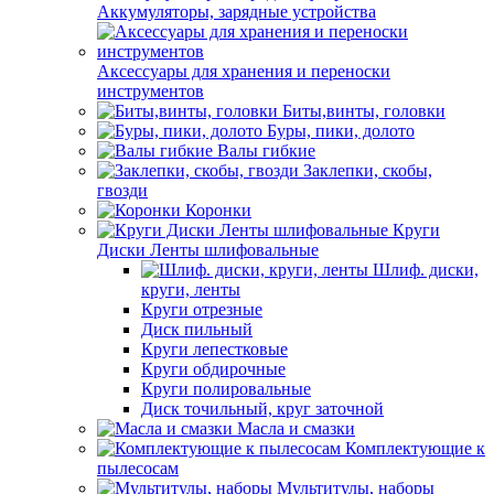
Аккумуляторы, зарядные устройства
Аксессуары для хранения и переноски
инструментов
Биты,винты, головки
Буры, пики, долото
Валы гибкие
Заклепки, скобы,
гвозди
Коронки
Круги
Диски Ленты шлифовальные
Шлиф. диски,
круги, ленты
Круги отрезные
Диск пильный
Круги лепестковые
Круги обдирочные
Круги полировальные
Диск точильный, круг заточной
Масла и смазки
Комплектующие к
пылесосам
Мультитулы, наборы