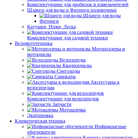
Комплектующие для дробилок и измельчителей
Шланги для воды и Фитинги поливочные
Шланги для воды
Фитинги
Катушки, Ножи, Леска
Комплектующие для садовой техники
Веломототехника
Мотороллеры и
мотоциклы
Велосипеды
Квадроциклы
Снегоходы
Самокаты
Аксессуары к
велосипедам
Комплектующие для велосипедов
Запчасти
Мотошлемы
Экипировка
Климатическая техника
Инфракрасные
обогреватели
Камины электрические