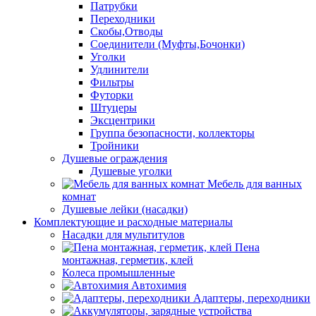
Патрубки
Переходники
Скобы,Отводы
Соединители (Муфты,Бочонки)
Уголки
Удлинители
Фильтры
Футорки
Штуцеры
Эксцентрики
Группа безопасности, коллекторы
Тройники
Душевые ограждения
Душевые уголки
Мебель для ванных
комнат
Душевые лейки (насадки)
Комплектующие и расходные материалы
Насадки для мультитулов
Пена
монтажная, герметик, клей
Колеса промышленные
Автохимия
Адаптеры, переходники