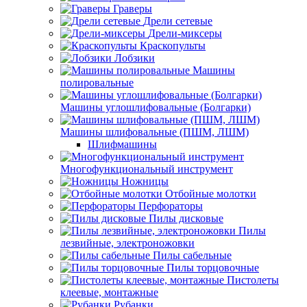
Граверы
Дрели сетевые
Дрели-миксеры
Краскопульты
Лобзики
Машины
полировальные
Машины углошлифовальные (Болгарки)
Машины шлифовальные (ПШМ, ЛШМ)
Шлифмашины
Многофункциональный инструмент
Ножницы
Отбойные молотки
Перфораторы
Пилы дисковые
Пилы
лезвийные, электроножовки
Пилы сабельные
Пилы торцовочные
Пистолеты
клеевые, монтажные
Рубанки