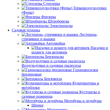
Степлеры
Термовоздуходувки
(Фены)
Фрезеры
Штроборезы
Электропилы
Садовая техника
Лестницы,
стремянки и вышки
Автомойки
Насадки и
шланги для автомоек
Бензопилы
Воздуходувки и садовые пылесосы
Газонокосилки
бензиновые
Бензокосы
Культиваторы и
мотоблоки
Кусторезы и
садовые ножницы
Мотобуры и ледобуры
Шнеки
Мотопомпы