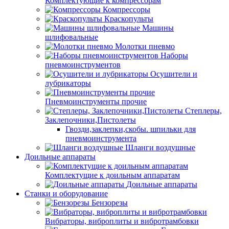
Комплектующие к компрессорам
Компрессоры
Краскопульты
Машины
шлифовальные
Молотки пневмо
Наборы
пневмоинструментов
Осушители и
лубрикаторы
Пневмоинструменты прочие
Степлеры,
Заклепочники,Пистолеты
Гвозди,заклепки,скобы. шпильки для
пневмоинструмента
Шланги воздушные
Доильные аппараты
Комплектущие к доильным аппаратам
Доильные аппараты
Станки и оборудование
Бензорезы
Вибраторы, виброплиты и вибротрамбовки