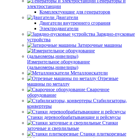
Генераторы и
электростанции
Комплектующие для генераторов
Двигатели
Двигатели внутреннего сгорания
Электродвигатели
Зарядно-пусковые
устройства
Затирочные машины
Измерительное оборудование
(дальномеры,нивелиры)
Металлоискатели
Отрезные
машины по металлу
Сварочное
оборудование
Стабилизаторы,
конвертеры
Станки деревообрабатывающие и рейсмусы
Станки
заточные и сверлильные
Станки плиткорезные