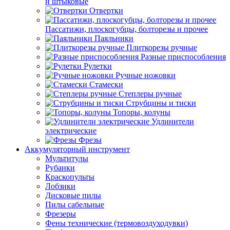
и штыковые
Отвертки
Пассатижи, плоскогубцы, болторезы и прочее
Паяльники
Плиткорезы ручные
Разные приспособления
Рулетки
Ручные ножовки
Стамески
Степлеры ручные
Струбцины и тиски
Топоры, колуны
Удлинители
электрические
Фрезы
Аккумуляторный инструмент
Мультитулы
Рубанки
Краскопульты
Лобзики
Дисковые пилы
Пилы сабельные
Фрезеры
Фены технические (термовоздуходувки)