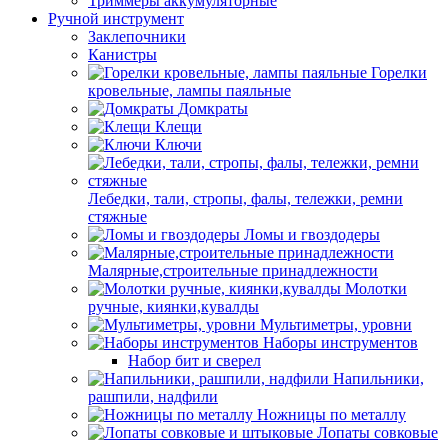
Триммеры аккумуляторные
Ручной инструмент
Заклепочники
Канистры
Горелки
кровельные, лампы паяльные
Домкраты
Клещи
Ключи
Лебедки, тали, стропы, фалы, тележки, ремни
стяжные
Ломы и гвоздодеры
Малярные,строительные принадлежности
Молотки
ручные, киянки,кувалды
Мультиметры, уровни
Наборы инструментов
Набор бит и сверел
Напильники,
рашпили, надфили
Ножницы по металлу
Лопаты совковые