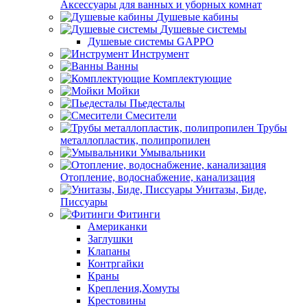
Аксессуары для ванных и уборных комнат
Душевые кабины
Душевые системы
Душевые системы GAPPO
Инструмент
Ванны
Комплектующие
Мойки
Пьедесталы
Смесители
Трубы
металлопластик, полипропилен
Умывальники
Отопление, водоснабжение, канализация
Унитазы, Биде,
Писсуары
Фитинги
Американки
Заглушки
Клапаны
Контргайки
Краны
Крепления,Хомуты
Крестовины