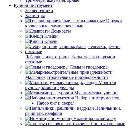
Триммеры аккумуляторные
Ручной инструмент
Заклепочники
Канистры
Горелки
кровельные, лампы паяльные
Домкраты
Клещи
Ключи
Лебедки, тали, стропы, фалы, тележки, ремни
стяжные
Ломы и гвоздодеры
Малярные,строительные принадлежности
Молотки
ручные, киянки,кувалды
Мультиметры, уровни
Наборы инструментов
Набор бит и сверел
Напильники,
рашпили, надфили
Ножницы по металлу
Лопаты совковые