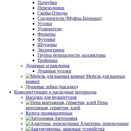
Патрубки
Переходники
Скобы,Отводы
Соединители (Муфты,Бочонки)
Уголки
Удлинители
Фильтры
Футорки
Штуцеры
Эксцентрики
Группа безопасности, коллекторы
Тройники
Душевые ограждения
Душевые уголки
Мебель для ванных
комнат
Душевые лейки (насадки)
Комплектующие и расходные материалы
Насадки для мультитулов
Пена
монтажная, герметик, клей
Колеса промышленные
Автохимия
Адаптеры, переходники