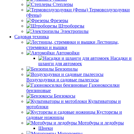
Степлеры
Термовоздуходувки
(Фены)
Фрезеры
Штроборезы
Электропилы
Садовая техника
Лестницы,
стремянки и вышки
Автомойки
Насадки и
шланги для автомоек
Бензопилы
Воздуходувки и садовые пылесосы
Газонокосилки
бензиновые
Бензокосы
Культиваторы и
мотоблоки
Кусторезы и
садовые ножницы
Мотобуры и ледобуры
Шнеки
Мотопомпы