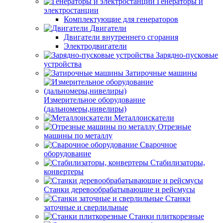
Генераторы и
электростанции
Комплектующие для генераторов
Двигатели
Двигатели внутреннего сгорания
Электродвигатели
Зарядно-пусковые
устройства
Затирочные машины
Измерительное оборудование
(дальномеры,нивелиры)
Металлоискатели
Отрезные
машины по металлу
Сварочное
оборудование
Стабилизаторы,
конвертеры
Станки деревообрабатывающие и рейсмусы
Станки
заточные и сверлильные
Станки плиткорезные