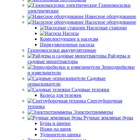
Газонокосилки
электрические
Навесное оборудование
Насосное оборудование
Насосные станции
Насосы
Комплектующие к насосам
Циркуляционные насосы
Газонокосилки аккумуляторные
Райдеры и
садовые минитракторы
Зернодробилки
и измельчители
Садовые
опрыскиватели
Садовые тележки
Колеса для тележек
Снегоуборочная
техника
Электротриммеры
Ручные земляные буры
Буры и шнеки
Ножи на шнек
Удлинители шнека