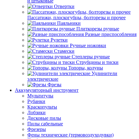
и штыковые
Отвертки
Пассатижи, плоскогубцы, болторезы и прочее
Паяльники
Плиткорезы ручные
Разные приспособления
Рулетки
Ручные ножовки
Стамески
Степлеры ручные
Струбцины и тиски
Топоры, колуны
Удлинители
электрические
Фрезы
Аккумуляторный инструмент
Мультитулы
Рубанки
Краскопульты
Лобзики
Дисковые пилы
Пилы сабельные
Фрезеры
Фены технические (термовоздуходувки)