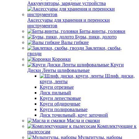
Аккумуляторы, зарядные устройства
Аксессуары для хранения и переноски
инструментов
Биты,винты, головки
Буры, пики, долото
Валы гибкие
Заклепки, скобы,
гвозди
Коронки
Круги
Диски Ленты шлифовальные
Шлиф. диски,
круги, ленты
Круги отрезные
Диск пильный
Круги лепестковые
Круги обдирочные
Круги полировальные
Диск точильный, круг заточной
Масла и смазки
Комплектующие к
пылесосам
Мультитулы, наборы