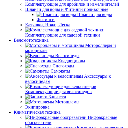
Комплектующие для дробилок и измельчителей
Шланги для воды и Фитинги поливочные
Шланги для воды
Фитинги
Катушки, Ножи, Леска
Комплектующие для садовой техники
Веломототехника
Мотороллеры и
мотоциклы
Велосипеды
Квадроциклы
Снегоходы
Самокаты
Аксессуары к
велосипедам
Комплектующие для велосипедов
Запчасти
Мотошлемы
Экипировка
Климатическая техника
Инфракрасные
обогреватели
Камины электрические