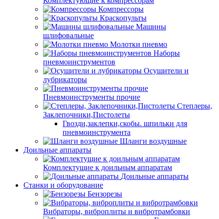
Комплектующие к компрессорам
Компрессоры
Краскопульты
Машины
шлифовальные
Молотки пневмо
Наборы
пневмоинструментов
Осушители и
лубрикаторы
Пневмоинструменты прочие
Степлеры,
Заклепочники,Пистолеты
Гвозди,заклепки,скобы. шпильки для
пневмоинструмента
Шланги воздушные
Доильные аппараты
Комплектущие к доильным аппаратам
Доильные аппараты
Станки и оборудование
Бензорезы
Вибраторы, виброплиты и вибротрамбовки