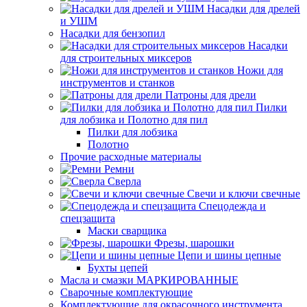
Насадки для дрелей
и УШМ
Насадки для бензопил
Насадки
для строительных миксеров
Ножи для
инструментов и станков
Патроны для дрели
Пилки
для лобзика и Полотно для пил
Пилки для лобзика
Полотно
Прочие расходные материалы
Ремни
Сверла
Свечи и ключи свечные
Спецодежда и
спецзащита
Маски сварщика
Фрезы, шарошки
Цепи и шины цепные
Бухты цепей
Масла и смазки МАРКИРОВАННЫЕ
Сварочные комплектующие
Комплектующие для окрасочного инструмента