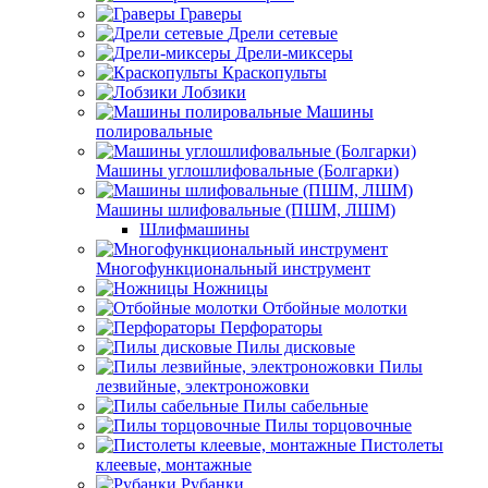
Граверы
Дрели сетевые
Дрели-миксеры
Краскопульты
Лобзики
Машины
полировальные
Машины углошлифовальные (Болгарки)
Машины шлифовальные (ПШМ, ЛШМ)
Шлифмашины
Многофункциональный инструмент
Ножницы
Отбойные молотки
Перфораторы
Пилы дисковые
Пилы
лезвийные, электроножовки
Пилы сабельные
Пилы торцовочные
Пистолеты
клеевые, монтажные
Рубанки