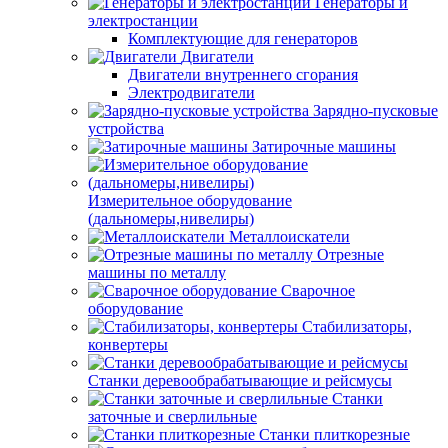
Генераторы и
электростанции
Комплектующие для генераторов
Двигатели
Двигатели внутреннего сгорания
Электродвигатели
Зарядно-пусковые
устройства
Затирочные машины
Измерительное оборудование
(дальномеры,нивелиры)
Металлоискатели
Отрезные
машины по металлу
Сварочное
оборудование
Стабилизаторы,
конвертеры
Станки деревообрабатывающие и рейсмусы
Станки
заточные и сверлильные
Станки плиткорезные