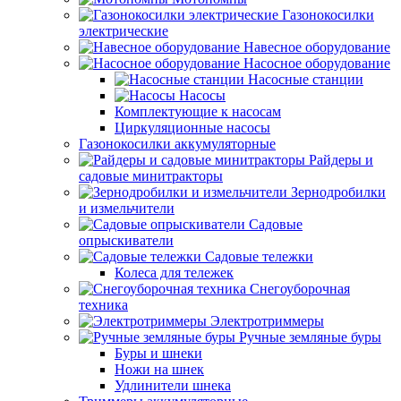
Газонокосилки
электрические
Навесное оборудование
Насосное оборудование
Насосные станции
Насосы
Комплектующие к насосам
Циркуляционные насосы
Газонокосилки аккумуляторные
Райдеры и
садовые минитракторы
Зернодробилки
и измельчители
Садовые
опрыскиватели
Садовые тележки
Колеса для тележек
Снегоуборочная
техника
Электротриммеры
Ручные земляные буры
Буры и шнеки
Ножи на шнек
Удлинители шнека