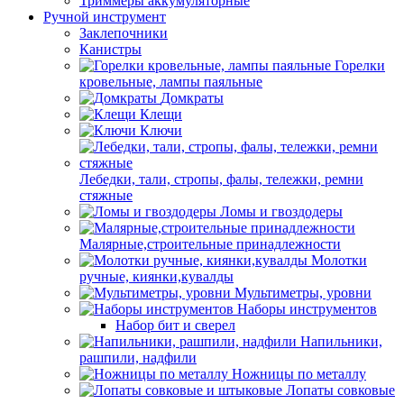
Триммеры аккумуляторные
Ручной инструмент
Заклепочники
Канистры
Горелки
кровельные, лампы паяльные
Домкраты
Клещи
Ключи
Лебедки, тали, стропы, фалы, тележки, ремни
стяжные
Ломы и гвоздодеры
Малярные,строительные принадлежности
Молотки
ручные, киянки,кувалды
Мультиметры, уровни
Наборы инструментов
Набор бит и сверел
Напильники,
рашпили, надфили
Ножницы по металлу
Лопаты совковые