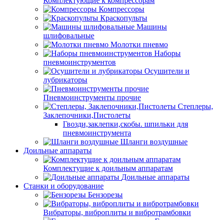
Комплектующие к компрессорам
Компрессоры
Краскопульты
Машины
шлифовальные
Молотки пневмо
Наборы
пневмоинструментов
Осушители и
лубрикаторы
Пневмоинструменты прочие
Степлеры,
Заклепочники,Пистолеты
Гвозди,заклепки,скобы. шпильки для
пневмоинструмента
Шланги воздушные
Доильные аппараты
Комплектущие к доильным аппаратам
Доильные аппараты
Станки и оборудование
Бензорезы
Вибраторы, виброплиты и вибротрамбовки