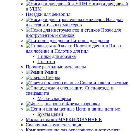
Насадки для дрелей
и УШМ
Насадки для бензопил
Насадки
для строительных миксеров
Ножи для
инструментов и станков
Патроны для дрели
Пилки
для лобзика и Полотно для пил
Пилки для лобзика
Полотно
Прочие расходные материалы
Ремни
Сверла
Свечи и ключи свечные
Спецодежда и
спецзащита
Маски сварщика
Фрезы, шарошки
Цепи и шины цепные
Бухты цепей
Масла и смазки МАРКИРОВАННЫЕ
Сварочные комплектующие
Комплектующие для окрасочного инструмента