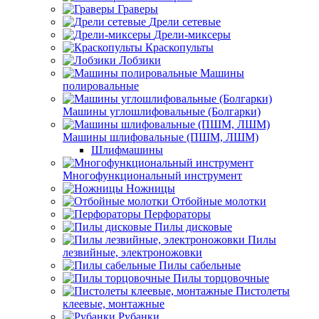
Граверы
Дрели сетевые
Дрели-миксеры
Краскопульты
Лобзики
Машины
полировальные
Машины углошлифовальные (Болгарки)
Машины шлифовальные (ПШМ, ЛШМ)
Шлифмашины
Многофункциональный инструмент
Ножницы
Отбойные молотки
Перфораторы
Пилы дисковые
Пилы
лезвийные, электроножовки
Пилы сабельные
Пилы торцовочные
Пистолеты
клеевые, монтажные
Рубанки