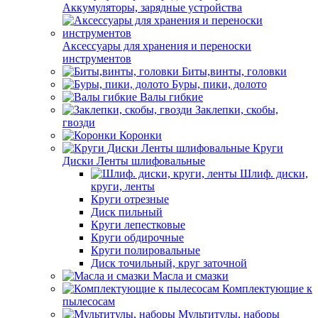
Аккумуляторы, зарядные устройства
Аксессуары для хранения и переноски
инструментов
Биты,винты, головки
Буры, пики, долото
Валы гибкие
Заклепки, скобы,
гвозди
Коронки
Круги
Диски Ленты шлифовальные
Шлиф. диски,
круги, ленты
Круги отрезные
Диск пильный
Круги лепестковые
Круги обдирочные
Круги полировальные
Диск точильный, круг заточной
Масла и смазки
Комплектующие к
пылесосам
Мультитулы, наборы