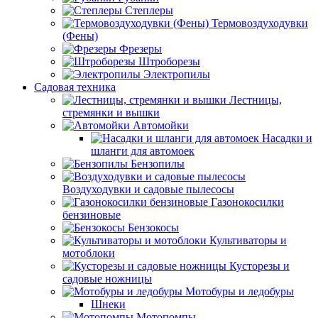
Степлеры
Термовоздуходувки
(Фены)
Фрезеры
Штроборезы
Электропилы
Садовая техника
Лестницы,
стремянки и вышки
Автомойки
Насадки и
шланги для автомоек
Бензопилы
Воздуходувки и садовые пылесосы
Газонокосилки
бензиновые
Бензокосы
Культиваторы и
мотоблоки
Кусторезы и
садовые ножницы
Мотобуры и ледобуры
Шнеки
Мотопомпы