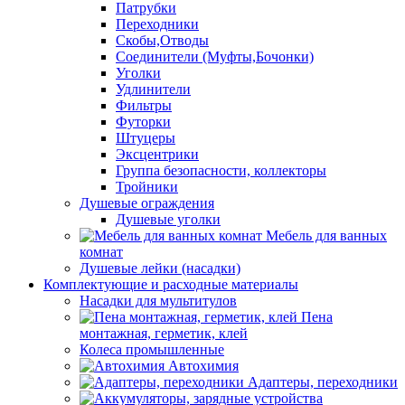
Патрубки
Переходники
Скобы,Отводы
Соединители (Муфты,Бочонки)
Уголки
Удлинители
Фильтры
Футорки
Штуцеры
Эксцентрики
Группа безопасности, коллекторы
Тройники
Душевые ограждения
Душевые уголки
Мебель для ванных
комнат
Душевые лейки (насадки)
Комплектующие и расходные материалы
Насадки для мультитулов
Пена
монтажная, герметик, клей
Колеса промышленные
Автохимия
Адаптеры, переходники