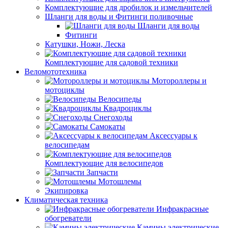
Комплектующие для дробилок и измельчителей
Шланги для воды и Фитинги поливочные
Шланги для воды
Фитинги
Катушки, Ножи, Леска
Комплектующие для садовой техники
Веломототехника
Мотороллеры и
мотоциклы
Велосипеды
Квадроциклы
Снегоходы
Самокаты
Аксессуары к
велосипедам
Комплектующие для велосипедов
Запчасти
Мотошлемы
Экипировка
Климатическая техника
Инфракрасные
обогреватели
Камины электрические