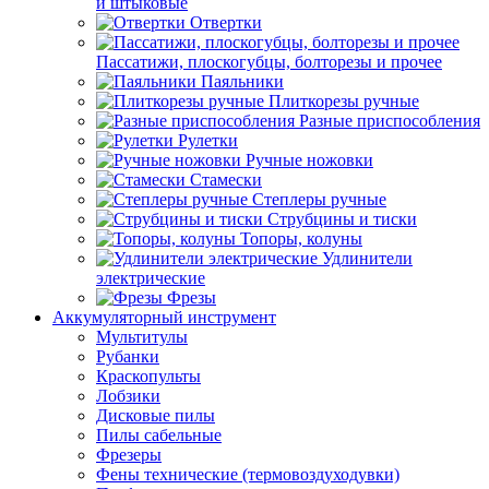
и штыковые
Отвертки
Пассатижи, плоскогубцы, болторезы и прочее
Паяльники
Плиткорезы ручные
Разные приспособления
Рулетки
Ручные ножовки
Стамески
Степлеры ручные
Струбцины и тиски
Топоры, колуны
Удлинители
электрические
Фрезы
Аккумуляторный инструмент
Мультитулы
Рубанки
Краскопульты
Лобзики
Дисковые пилы
Пилы сабельные
Фрезеры
Фены технические (термовоздуходувки)