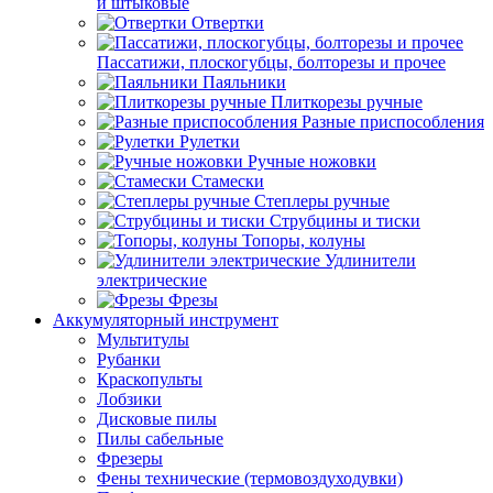
и штыковые
Отвертки
Пассатижи, плоскогубцы, болторезы и прочее
Паяльники
Плиткорезы ручные
Разные приспособления
Рулетки
Ручные ножовки
Стамески
Степлеры ручные
Струбцины и тиски
Топоры, колуны
Удлинители
электрические
Фрезы
Аккумуляторный инструмент
Мультитулы
Рубанки
Краскопульты
Лобзики
Дисковые пилы
Пилы сабельные
Фрезеры
Фены технические (термовоздуходувки)