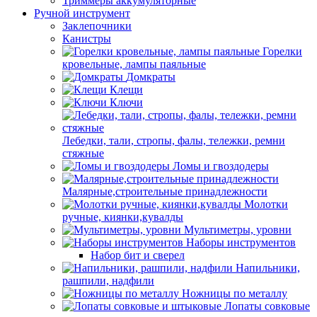
Триммеры аккумуляторные
Ручной инструмент
Заклепочники
Канистры
Горелки
кровельные, лампы паяльные
Домкраты
Клещи
Ключи
Лебедки, тали, стропы, фалы, тележки, ремни
стяжные
Ломы и гвоздодеры
Малярные,строительные принадлежности
Молотки
ручные, киянки,кувалды
Мультиметры, уровни
Наборы инструментов
Набор бит и сверел
Напильники,
рашпили, надфили
Ножницы по металлу
Лопаты совковые