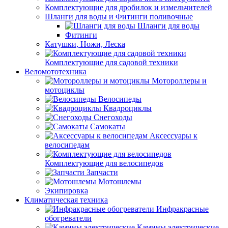
Комплектующие для дробилок и измельчителей
Шланги для воды и Фитинги поливочные
Шланги для воды
Фитинги
Катушки, Ножи, Леска
Комплектующие для садовой техники
Веломототехника
Мотороллеры и
мотоциклы
Велосипеды
Квадроциклы
Снегоходы
Самокаты
Аксессуары к
велосипедам
Комплектующие для велосипедов
Запчасти
Мотошлемы
Экипировка
Климатическая техника
Инфракрасные
обогреватели
Камины электрические