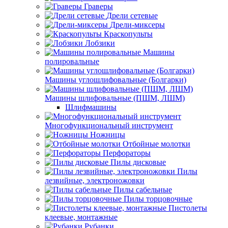
Граверы
Дрели сетевые
Дрели-миксеры
Краскопульты
Лобзики
Машины
полировальные
Машины углошлифовальные (Болгарки)
Машины шлифовальные (ПШМ, ЛШМ)
Шлифмашины
Многофункциональный инструмент
Ножницы
Отбойные молотки
Перфораторы
Пилы дисковые
Пилы
лезвийные, электроножовки
Пилы сабельные
Пилы торцовочные
Пистолеты
клеевые, монтажные
Рубанки