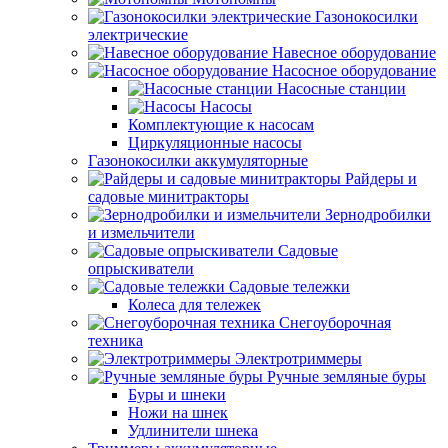
Газонокосилки
электрические
Навесное оборудование
Насосное оборудование
Насосные станции
Насосы
Комплектующие к насосам
Циркуляционные насосы
Газонокосилки аккумуляторные
Райдеры и
садовые минитракторы
Зернодробилки
и измельчители
Садовые
опрыскиватели
Садовые тележки
Колеса для тележек
Снегоуборочная
техника
Электротриммеры
Ручные земляные буры
Буры и шнеки
Ножи на шнек
Удлинители шнека