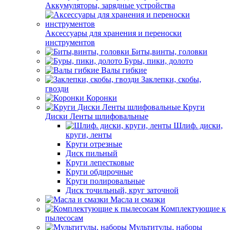
Аккумуляторы, зарядные устройства
Аксессуары для хранения и переноски
инструментов
Биты,винты, головки
Буры, пики, долото
Валы гибкие
Заклепки, скобы,
гвозди
Коронки
Круги
Диски Ленты шлифовальные
Шлиф. диски,
круги, ленты
Круги отрезные
Диск пильный
Круги лепестковые
Круги обдирочные
Круги полировальные
Диск точильный, круг заточной
Масла и смазки
Комплектующие к
пылесосам
Мультитулы, наборы