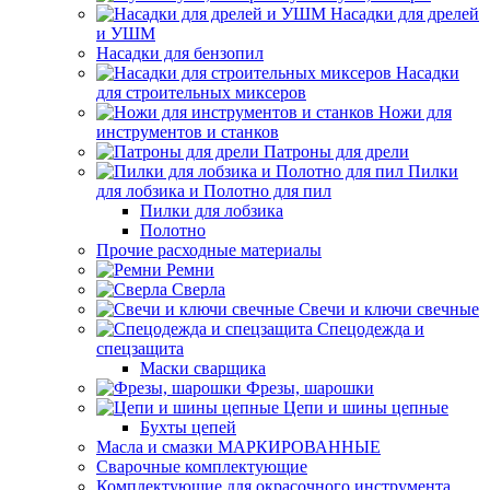
Насадки для дрелей
и УШМ
Насадки для бензопил
Насадки
для строительных миксеров
Ножи для
инструментов и станков
Патроны для дрели
Пилки
для лобзика и Полотно для пил
Пилки для лобзика
Полотно
Прочие расходные материалы
Ремни
Сверла
Свечи и ключи свечные
Спецодежда и
спецзащита
Маски сварщика
Фрезы, шарошки
Цепи и шины цепные
Бухты цепей
Масла и смазки МАРКИРОВАННЫЕ
Сварочные комплектующие
Комплектующие для окрасочного инструмента