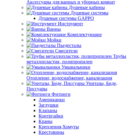
Аксессуары для ванных и уборных комнат
Душевые кабины
Душевые системы
Душевые системы GAPPO
Инструмент
Ванны
Комплектующие
Мойки
Пьедесталы
Смесители
Трубы
металлопластик, полипропилен
Умывальники
Отопление, водоснабжение, канализация
Унитазы, Биде,
Писсуары
Фитинги
Американки
Заглушки
Клапаны
Контргайки
Краны
Крепления,Хомуты
Крестовины