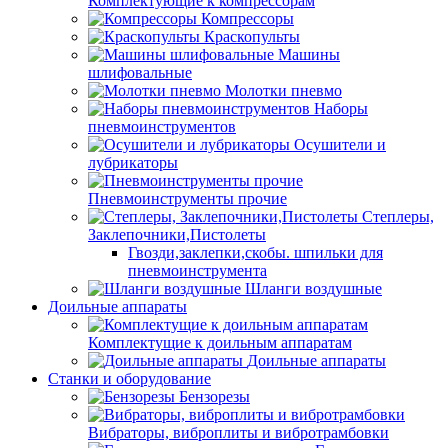
Комплектующие к компрессорам
Компрессоры
Краскопульты
Машины
шлифовальные
Молотки пневмо
Наборы
пневмоинструментов
Осушители и
лубрикаторы
Пневмоинструменты прочие
Степлеры,
Заклепочники,Пистолеты
Гвозди,заклепки,скобы. шпильки для
пневмоинструмента
Шланги воздушные
Доильные аппараты
Комплектущие к доильным аппаратам
Доильные аппараты
Станки и оборудование
Бензорезы
Вибраторы, виброплиты и вибротрамбовки