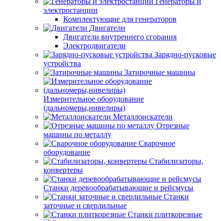
Генераторы и
электростанции
Комплектующие для генераторов
Двигатели
Двигатели внутреннего сгорания
Электродвигатели
Зарядно-пусковые
устройства
Затирочные машины
Измерительное оборудование
(дальномеры,нивелиры)
Металлоискатели
Отрезные
машины по металлу
Сварочное
оборудование
Стабилизаторы,
конвертеры
Станки деревообрабатывающие и рейсмусы
Станки
заточные и сверлильные
Станки плиткорезные