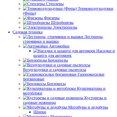
Степлеры
Термовоздуходувки
(Фены)
Фрезеры
Штроборезы
Электропилы
Садовая техника
Лестницы,
стремянки и вышки
Автомойки
Насадки и
шланги для автомоек
Бензопилы
Воздуходувки и садовые пылесосы
Газонокосилки
бензиновые
Бензокосы
Культиваторы и
мотоблоки
Кусторезы и
садовые ножницы
Мотобуры и ледобуры
Шнеки
Мотопомпы