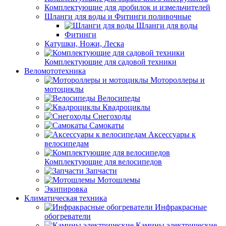
Комплектующие для дробилок и измельчителей
Шланги для воды и Фитинги поливочные
Шланги для воды
Фитинги
Катушки, Ножи, Леска
Комплектующие для садовой техники
Веломототехника
Мотороллеры и
мотоциклы
Велосипеды
Квадроциклы
Снегоходы
Самокаты
Аксессуары к
велосипедам
Комплектующие для велосипедов
Запчасти
Мотошлемы
Экипировка
Климатическая техника
Инфракрасные
обогреватели
Камины электрические