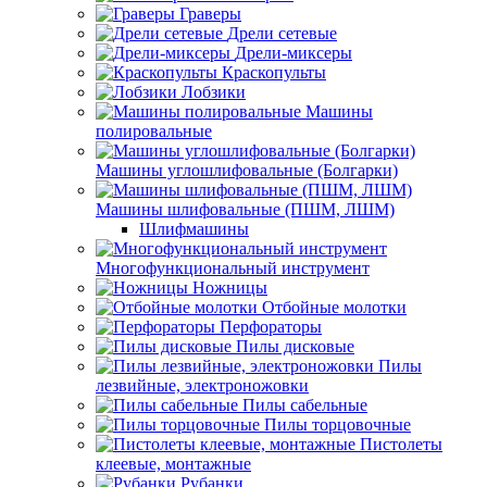
Граверы
Дрели сетевые
Дрели-миксеры
Краскопульты
Лобзики
Машины
полировальные
Машины углошлифовальные (Болгарки)
Машины шлифовальные (ПШМ, ЛШМ)
Шлифмашины
Многофункциональный инструмент
Ножницы
Отбойные молотки
Перфораторы
Пилы дисковые
Пилы
лезвийные, электроножовки
Пилы сабельные
Пилы торцовочные
Пистолеты
клеевые, монтажные
Рубанки