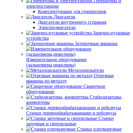
Генераторы и
электростанции
Комплектующие для генераторов
Двигатели
Двигатели внутреннего сгорания
Электродвигатели
Зарядно-пусковые
устройства
Затирочные машины
Измерительное оборудование
(дальномеры,нивелиры)
Металлоискатели
Отрезные
машины по металлу
Сварочное
оборудование
Стабилизаторы,
конвертеры
Станки деревообрабатывающие и рейсмусы
Станки
заточные и сверлильные
Станки плиткорезные