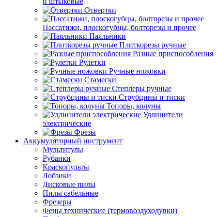
и штыковые
Отвертки
Пассатижи, плоскогубцы, болторезы и прочее
Паяльники
Плиткорезы ручные
Разные приспособления
Рулетки
Ручные ножовки
Стамески
Степлеры ручные
Струбцины и тиски
Топоры, колуны
Удлинители
электрические
Фрезы
Аккумуляторный инструмент
Мультитулы
Рубанки
Краскопульты
Лобзики
Дисковые пилы
Пилы сабельные
Фрезеры
Фены технические (термовоздуходувки)