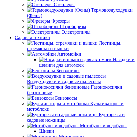
Степлеры
Термовоздуходувки
(Фены)
Фрезеры
Штроборезы
Электропилы
Садовая техника
Лестницы,
стремянки и вышки
Автомойки
Насадки и
шланги для автомоек
Бензопилы
Воздуходувки и садовые пылесосы
Газонокосилки
бензиновые
Бензокосы
Культиваторы и
мотоблоки
Кусторезы и
садовые ножницы
Мотобуры и ледобуры
Шнеки
Мотопомпы