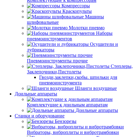
Комплектующие к компрессорам
Компрессоры
Краскопульты
Машины
шлифовальные
Молотки пневмо
Наборы
пневмоинструментов
Осушители и
лубрикаторы
Пневмоинструменты прочие
Степлеры,
Заклепочники,Пистолеты
Гвозди,заклепки,скобы. шпильки для
пневмоинструмента
Шланги воздушные
Доильные аппараты
Комплектущие к доильным аппаратам
Доильные аппараты
Станки и оборудование
Бензорезы
Вибраторы, виброплиты и вибротрамбовки