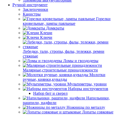
Триммеры аккумуляторные
Ручной инструмент
Заклепочники
Канистры
Горелки
кровельные, лампы паяльные
Домкраты
Клещи
Ключи
Лебедки, тали, стропы, фалы, тележки, ремни
стяжные
Ломы и гвоздодеры
Малярные,строительные принадлежности
Молотки
ручные, киянки,кувалды
Мультиметры, уровни
Наборы инструментов
Набор бит и сверел
Напильники,
рашпили, надфили
Ножницы по металлу
Лопаты совковые