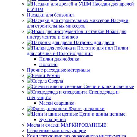
Насадки для дрелей
и УШМ
Насадки для бензопил
Насадки
для строительных миксеров
Ножи для
инструментов и станков
Патроны для дрели
Пилки
для лобзика и Полотно для пил
Пилки для лобзика
Полотно
Прочие расходные материалы
Ремни
Сверла
Свечи и ключи свечные
Спецодежда и
спецзащита
Маски сварщика
Фрезы, шарошки
Цепи и шины цепные
Бухты цепей
Масла и смазки МАРКИРОВАННЫЕ
Сварочные комплектующие
Комплектующие для окрасочного инструмента