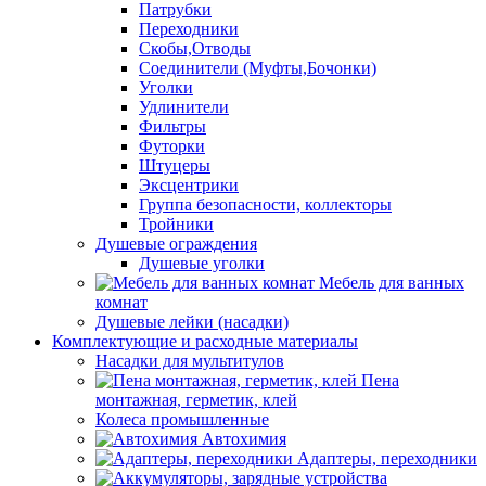
Патрубки
Переходники
Скобы,Отводы
Соединители (Муфты,Бочонки)
Уголки
Удлинители
Фильтры
Футорки
Штуцеры
Эксцентрики
Группа безопасности, коллекторы
Тройники
Душевые ограждения
Душевые уголки
Мебель для ванных
комнат
Душевые лейки (насадки)
Комплектующие и расходные материалы
Насадки для мультитулов
Пена
монтажная, герметик, клей
Колеса промышленные
Автохимия
Адаптеры, переходники