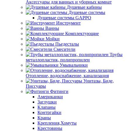
Аксессуары для ванных и уборных комнат
Душевые кабины
Душевые системы
Душевые системы GAPPO
Инструмент
Ванны
Комплектующие
Мойки
Пьедесталы
Смесители
Трубы
металлопластик, полипропилен
Умывальники
Отопление, водоснабжение, канализация
Унитазы, Биде,
Писсуары
Фитинги
Американки
Заглушки
Клапаны
Контргайки
Краны
Крепления,Хомуты
Крестовины