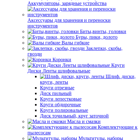
Аккумуляторы, зарядные устройства
Аксессуары для хранения и переноски
инструментов
Биты,винты, головки
Буры, пики, долото
Валы гибкие
Заклепки, скобы,
гвозди
Коронки
Круги
Диски Ленты шлифовальные
Шлиф. диски,
круги, ленты
Круги отрезные
Диск пильный
Круги лепестковые
Круги обдирочные
Круги полировальные
Диск точильный, круг заточной
Масла и смазки
Комплектующие к
пылесосам
Мультитулы, наборы