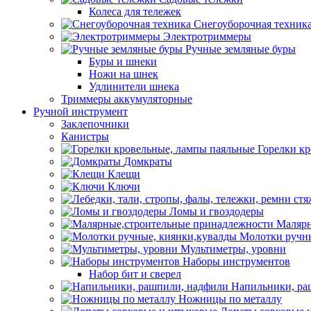
Колеса для тележек
Снегоуборочная техник
Электротриммеры
Ручные земляные буры
Буры и шнеки
Ножи на шнек
Удлинители шнека
Триммеры аккумуляторные
Ручной инструмент
Заклепочники
Канистры
Горелки к
Домкраты
Клещи
Ключи
Ломы и гвоздодеры
Малярн
Молотки ручны
Мультиметры, уровни
Наборы инструментов
Набор бит и сверел
Напильники, ра
Ножницы по металлу