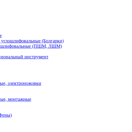
е
углошлифовальные (Болгарки)
шлифовальные (ПШМ, ЛШМ)
иональный инструмент
ые, электроножовки
вые, монтажные
(Фены)