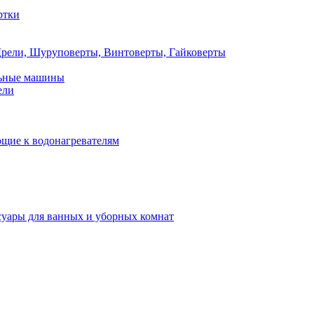
ртки
рели, Шуруповерты, Винтоверты, Гайковерты
льные машины
ели
щие к водонагревателям
суары для ванных и уборных комнат