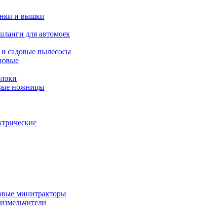
янки и вышки
шланги для автомоек
 и садовые пылесосы
новые
блоки
овые ножницы
ктрические
овые минитракторы
 измельчители