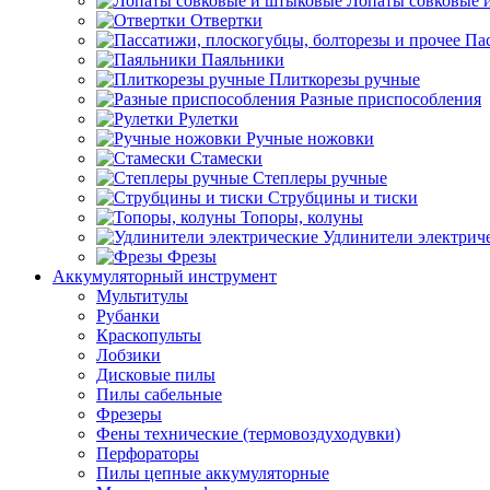
Лопаты совковые 
Отвертки
Пас
Паяльники
Плиткорезы ручные
Разные приспособления
Рулетки
Ручные ножовки
Стамески
Степлеры ручные
Струбцины и тиски
Топоры, колуны
Удлинители электрич
Фрезы
Аккумуляторный инструмент
Мультитулы
Рубанки
Краскопульты
Лобзики
Дисковые пилы
Пилы сабельные
Фрезеры
Фены технические (термовоздуходувки)
Перфораторы
Пилы цепные аккумуляторные