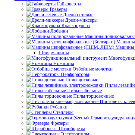
Гайковерты
Граверы
Дрели сетевые
Дрели-миксеры
Краскопульты
Лобзики
Машины полировальны
Машины 
Машины 
Шлифмашины
Многофункц
Ножницы
Отбойные молотки
Перфораторы
Пилы дисковые
Пилы лезвийн
Пилы сабельные
Пилы торцовочные
Пистолеты клее
Рубанки
Степлеры
Термовоздуходувки 
Фрезеры
Штроборезы
Электропилы